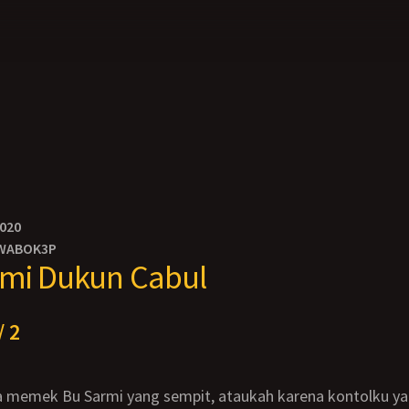
2020
WABOK3P
rmi Dukun Cabul
/ 2