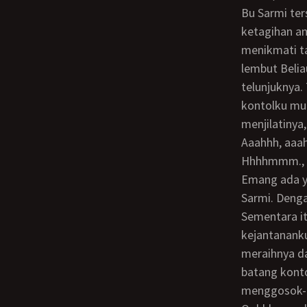
Bu Sarmi tersenyum manja, Habis, kontol Mas Anang guede sih! Siapa sih yang gak
ketagihan am
menikmati t
lembut Beli
telunjuknya
kontolku mu
menjilatiny
Aaahhh, aa
Hhhhmmm., 
Emang ada yang lebih nikmat, Bu? Coba Mas Anang berdiri! aku menuruti perintah Bu
Sarmi. Denga
Sementara i
kejantanank
meraihnya d
batang konto
menggosok-g