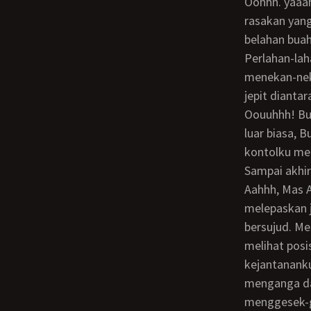
Oohhh. yaaahhh! Enak banget Bu! Ini masih belum seberapa, Mas! Coba Mas Anang
rasakan yang
belahan buah
Perlahan-la
menekan-nek
jepit dianta
Oouuhhh! Bu Sarmi memang benar-benar pandai memanjakan pria! Ini benar-benar
luar biasa,
kontolku mem
Sampai akhi
Aahhh, Mas Anang! Ibu sudah kepengen banget nih! rengek bu Sarmi. Beliau
melepaskan 
bersujud. M
melihat posi
kejantananku
menganga dar
menggesek-ge