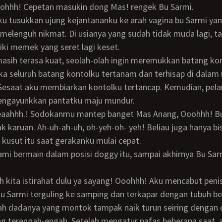
oohhh! Cepetan masukin dong Mas! rengek Bu Sarmi.
n ku tusukkan ujung kejantananku ke arah vagina bu Sarmi y
ki memek yang seret lagi keset.
ika seluruh batang kontolku tertanam dan terhisap di dalam
esaat aku membiarkan kontolku tertancap. Kemudian, pelan
engayunkkan pantatku maju mundur.
 karuan. Ah-uh-ah-uh, oh-yeh-oh- yeh! Beliau juga hanya b
 kusut itu saat gerakanku mulai cepat.
u Sarmi terguling ke samping dan terkapar dengan tubuh b
ah dadanya yang montok tampak naik turun seiring dengan 
g terengah-engah. Setelah mengatur nafas beberapa saat, 