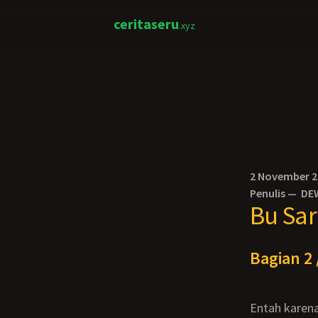
ceritaseru
.xyz
2 November 
Penulis —
DE
Bu Sa
Bagian 2 
Entah karena memek Bu Sarmi yang sempit, ataukah karena kontolku yang besar,