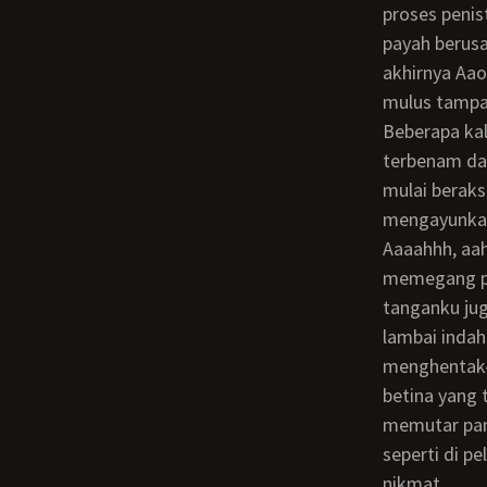
proses penis
payah berus
akhirnya Aa
mulus tampak
Beberapa kali ia menghirup nafas dalam-dalam sambil membiarkan batang kontolku
terbenam da
mulai beraks
mengayunkan
Aaaahhh, aahhhh, ooougghh! Aku mendesah-desah keenakan. Kedua tanganku
memegang pi
tanganku ju
lambai indah
menghentak-h
betina yang
memutar pant
seperti di pe
nikmat.