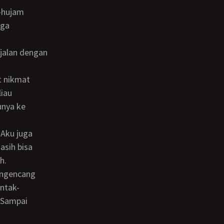
gga
iau
unya ke
asih bisa
h.
ntak-
 Sampai