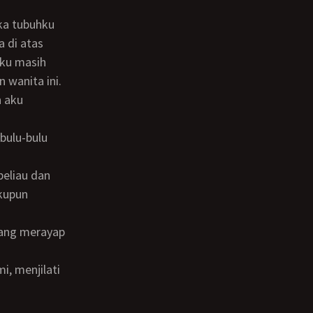
ka tubuhku
 di atas
nku masih
 wanita ini.
h aku
kupun