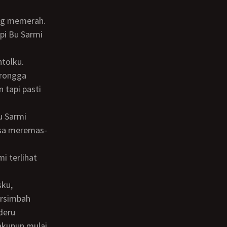
ang memerah.
 rongga
 tapi pasti
isa meremas-
ersimbah
deru
akupun mulai