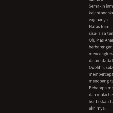
Semakin lama gerakan Bu Sarmi semakin liar tak terkendali. Menghujam-hujam
kejantanank
vaginanya.
Nafas kami juga semakin memburu, seperti bunyi lokomotif rua yang berjalan dengan
sisa- sisa te
Oh, Mas Anang, sayasudahnggak kuat lagi! Arrrgghhh.! Bu Sarmi menjerit nikmat
berbarengan
mencengkera
dalam dada 
Ooohhh, sebentar lagi Bu! Saya juga sudah mau keluar, ooohhhyeaahhh.! Aku juga
mempercepat 
menopang tu
Beberapa menit kemudian, aku merasakan batang kontolku semakin mengencang
dan mulai b
hentakkan tu
akhirnya..