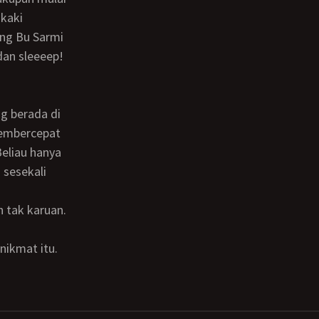
 kaki
ang Bu Sarmi
an sleeeep!
membercepat
eliau hanya
 sesekali