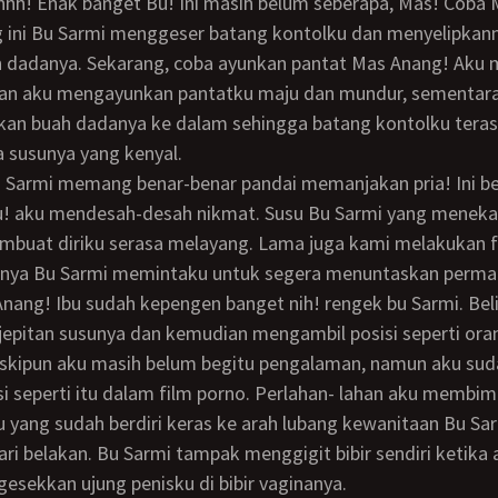
 ini Bu Sarmi menggeser batang kontolku dan menyelipkann
 dadanya. Sekarang, coba ayunkan pantat Mas Anang! Aku m
han aku mengayunkan pantatku maju dan mundur, sementara
an buah dadanya ke dalam sehingga batang kontolku terasa
ra susunya yang kenyal.
 Bu! aku mendesah-desah nikmat. Susu Bu Sarmi yang menek
buat diriku serasa melayang. Lama juga kami melakukan fo
rnya Bu Sarmi memintaku untuk segera menuntaskan permai
jepitan susunya dan kemudian mengambil posisi seperti or
eskipun aku masih belum begitu pengalaman, namun aku sud
si seperti itu dalam film porno. Perlahan- lahan aku membi
 yang sudah berdiri keras ke arah lubang kewanitaan Bu Sa
i belakan. Bu Sarmi tampak menggigit bibir sendiri ketika 
sekkan ujung penisku di bibir vaginanya.