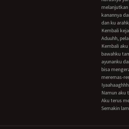
melanjutkan 
kanannya dan
dan ku arah
Kembali keja
Aduuhh, pel
Kembali aku ayunkan pantatku perlahan-lahan namun pasti. Bu Sarmi yang berada di
bawahku tamp
ayunanku da
bisa menger
meremas-re
Iyaahaaghhh! Terus sayangyahhhyaahh oouug ghhh.! Bu Sarmi mengoceh tak karuan.
Namun aku t
Aku terus memompa tubuhku dengan gerakan mengorek-ngorek lubang nikmat itu.
Semakin lama