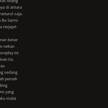
ya di antara
enurut saja.
 Bu Sarmi
 terjepit-
an-nekan
replay ini.
nan itu.
ang sedang
ah pernah
mbing
rmi yang
aku mulai