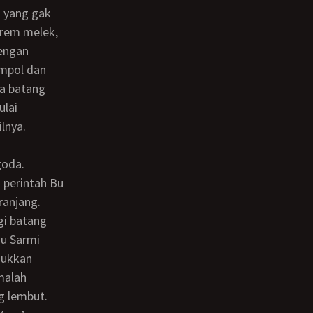
erem melek,
Dengan
empol dan
ka batang
ulai
lnya.
goda.
ranjang.
gi batang
Bu Sarmi
sukkan
malah
g lembut.