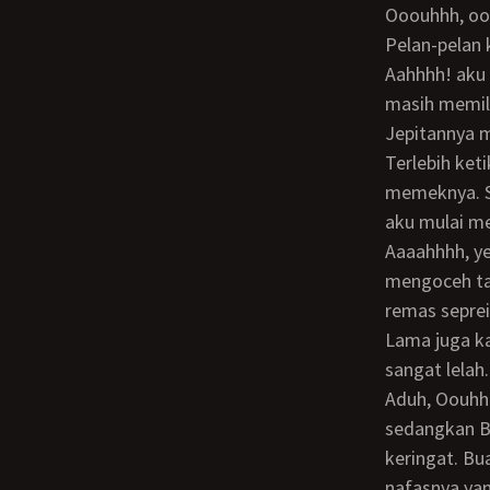
Ooouhhh, o
Pelan-pela
Aahhhh! aku melenguh nikmat. Di usianya yang sudah tidak muda lagi, tapi Bu Sarmi
masih memili
Jepitannya masih terasa kuat, seolah-olah ingin meremukkan batang kontolku.
Terlebih ket
memeknya. S
aku mulai m
Aaaahhhh, yeaahhh.! Sodokanmu mantep banget Mas Anang, Ooohhh! Bu Sarmi
mengoceh tak
remas seprei
Lama juga kami bermain dalam posisi doggy itu, sampai akhirnya Bu Sarmi terlihat
sangat lelah.
Aduh, Oouhhh kita istirahat dulu ya sayang! Ooohhh! Aku mencabut penisku,
sedangkan B
keringat. Bu
nafasnya yan