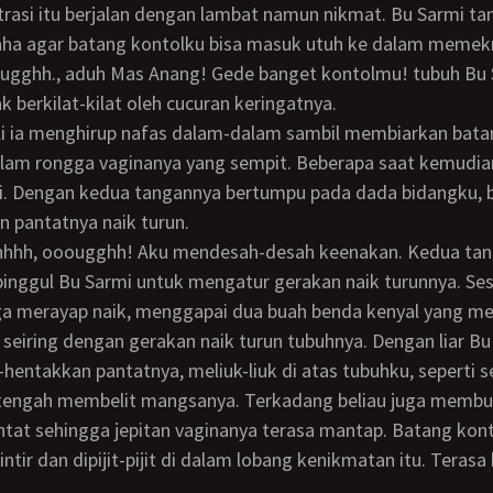
trasi itu berjalan dengan lambat namun nikmat. Bu Sarmi t
aha agar batang kontolku bisa masuk utuh ke dalam memek
ougghh., aduh Mas Anang! Gede banget kontolmu! tubuh Bu 
 berkilat-kilat oleh cucuran keringatnya.
lam rongga vaginanya yang sempit. Beberapa saat kemudia
i. Dengan kedua tangannya bertumpu pada dada bidangku, b
 pantatnya naik turun.
nggul Bu Sarmi untuk mengatur gerakan naik turunnya. Ses
ga merayap naik, menggapai dua buah benda kenyal yang m
 seiring dengan gerakan naik turun tubuhnya. Dengan liar Bu
entakkan pantatnya, meliuk-liuk di atas tubuhku, seperti s
 tengah membelit mangsanya. Terkadang beliau juga memb
at sehingga jepitan vaginanya terasa mantap. Batang kont
lintir dan dipijit-pijit di dalam lobang kenikmatan itu. Teras