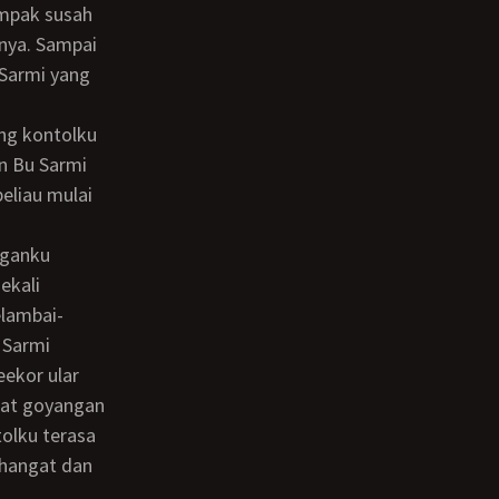
ampak susah
nya. Sampai
Sarmi yang
n Bu Sarmi
eliau mulai
ekali
elambai-
 Sarmi
eekor ular
uat goyangan
olku terasa
a hangat dan