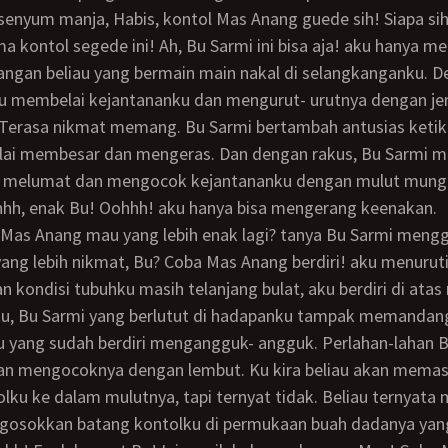
a kontol segede ini! Ah, Bu Sarmi ini bisa aja! aku hanya m
angan beliau yang bermain main nakal di selangkanganku. 
au membelai kejantananku dan mengurut- urutnya dengan j
. Terasa nikmat memang. Bu Sarmi bertambah antusias keti
lai membesar dan mengeras. Dan dengan rakus, Bu Sarmi m
a, melumat dan mengocok kejantananku dengan mulut mungi
ahhh, enak Bu! Oohhh! aku hanya bisa mengerang keenakan.
Mas Anang mau yang lebih enak lagi? tanya Bu Sarmi meng
n kondisi tubuhku masih telanjang bulat, aku berdiri di atas 
tu, Bu Sarmi yang berlutut di hadapanku tampak memandan
u yang sudah berdiri mengangguk- angguk. Perlahan-lahan 
an mengocoknya dengan lembut. Ku kira beliau akan mema
lku ke dalam mulutnya, tapi ternyat tidak. Beliau ternyata 
osokkan batang kontolku di permukaan buah dadanya yan