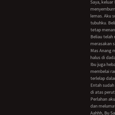
Saya, keluar Bu! Oogghhh! aku mengerang nikmat bersamaan dengan
menyemburny
lemas. Aku 
tubuhku. Be
tetap menanc
Beliau tela
merasakan s
Mas Anang memang benar-benar hebat! kata Bu Sarmi sambil membelai bulu-bulu
halus di dad
Ibu juga hebat! Belum pernah saya sepuas ini, Bu! Aku mengecup kening beliau dan
membelai ra
terlelap dal
Entah sudah berapa lama aku terpejam, ketika aku merasakan sesuatu yang merayap
di atas peru
Perlahan aku membuka mataku, ternyata Bu Sarmi tengah asyik menciumi, menjilati
dan melumat
Aahhh, Bu S