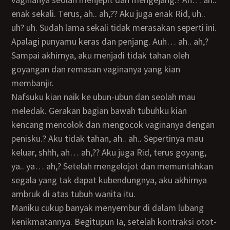
enak sekali. Terus, ah.. ah,?? Aku juga enak Rid, uh..
uh? uh. Sudah lama sekali tidak merasakan seperti ini.
Apalagi punyamu keras dan penjang. Auh… ah.. ah,?
Sampai akhirnya, aku menjadi tidak tahan oleh
goyangan dan remasan vaginanya yang kian
membanjir.
Nafsuku kian naik ke ubun-ubun dan seolah mau
meledak. Gerakan bagian bawah tubuhku kian
kencang mencolok dan mengocok vaginanya dengan
penisku.? Aku tidak tahan, ah.. ah.. Sepertinya mau
keluar, shhh, ah… ah,?? Aku juga Rid, terus goyang,
ya.. ya… ah,? Setelah mengelojot dan memuntahkan
segala yang tak dapat kubendungnya, aku akhirnya
ambruk di atas tubuh wanita itu.
Maniku cukup banyak menyembur di dalam lubang
kenikmatannya. Begitupun Ia, setelah kontraksi otot-