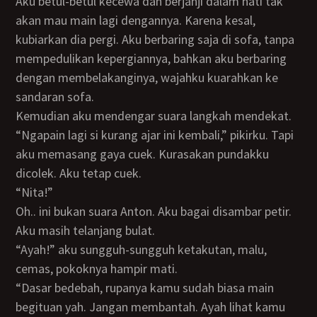
Aku betul-betul kecewa dan berjanji dalam hati tak
akan mau main lagi dengannya. Karena kesal,
kubiarkan dia pergi. Aku berbaring saja di sofa, tanpa
mempedulikan kepergiannya, bahkan aku berbaring
dengan membelakanginya, wajahku kuarahkan ke
sandaran sofa.
Kemudian aku mendengar suara langkah mendekat.
“Ngapain lagi si kurang ajar ini kembali,” pikirku. Tapi
aku memasang gaya cuek. Kurasakan pundakku
dicolek. Aku tetap cuek.
“Nita!”
Oh.. ini bukan suara Anton. Aku bagai disambar petir.
Aku masih telanjang bulat.
“Ayah!” aku sungguh-sungguh ketakutan, malu,
cemas, pokoknya hampir mati.
“Dasar bedebah, rupanya kamu sudah biasa main
begituan yah. Jangan membantah. Ayah lihat kamu