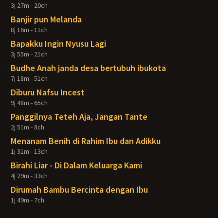
3j 27m - 20ch
Banjir pun Melanda
8j 16m - 11ch
Bapakku Ingin Nyusu Lagi
3j 55m - 21ch
Budhe Anah janda desa bertubuh ibukota
7j 18m - 51ch
Diburu Nafsu Incest
9j 48m - 65ch
Panggilnya Teteh Aja, Jangan Tante
2j 51m - 8ch
Menanam Benih di Rahim Ibu dan Adikku
1j 31m - 13ch
Birahi Liar - Di Dalam Keluarga Kami
4j 29m - 33ch
Dirumah Bambu Bercinta dengan Ibu
1j 49m - 7ch