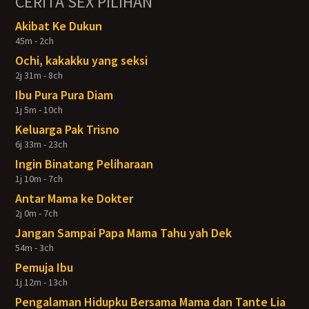
CERITA SEX PILIHAN
Akibat Ke Dukun
45m - 2ch
Ochi, kakakku yang seksi
2j 31m - 8ch
Ibu Pura Pura Diam
1j 5m - 10ch
Keluarga Pak Trisno
6j 33m - 23ch
Ingin Binatang Peliharaan
1j 10m - 7ch
Antar Mama ke Dokter
2j 0m - 7ch
Jangan Sampai Papa Mama Tahu yah Dek
54m - 3ch
Pemuja Ibu
1j 12m - 13ch
Pengalaman Hidupku Bersama Mama dan Tante Lia