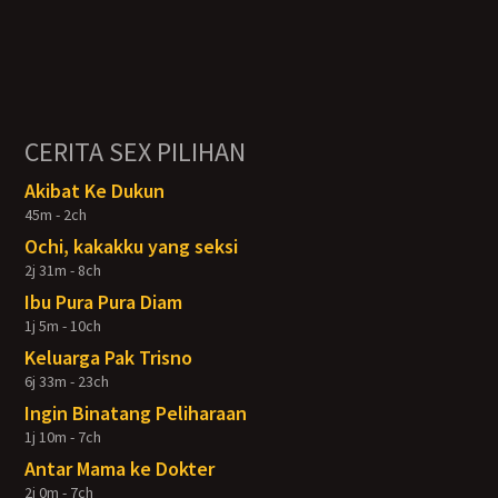
CERITA SEX PILIHAN
Akibat Ke Dukun
45m - 2ch
Ochi, kakakku yang seksi
2j 31m - 8ch
Ibu Pura Pura Diam
1j 5m - 10ch
Keluarga Pak Trisno
6j 33m - 23ch
Ingin Binatang Peliharaan
1j 10m - 7ch
Antar Mama ke Dokter
2j 0m - 7ch