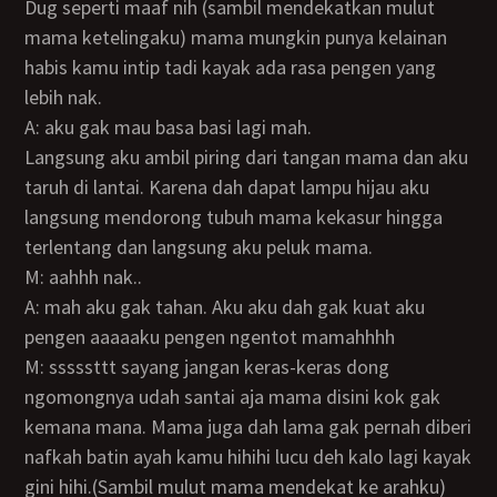
Dug seperti maaf nih (sambil mendekatkan mulut
mama ketelingaku) mama mungkin punya kelainan
habis kamu intip tadi kayak ada rasa pengen yang
lebih nak.
A: aku gak mau basa basi lagi mah.
Langsung aku ambil piring dari tangan mama dan aku
taruh di lantai. Karena dah dapat lampu hijau aku
langsung mendorong tubuh mama kekasur hingga
terlentang dan langsung aku peluk mama.
M: aahhh nak..
A: mah aku gak tahan. Aku aku dah gak kuat aku
pengen aaaaaku pengen ngentot mamahhhh
M: sssssttt sayang jangan keras-keras dong
ngomongnya udah santai aja mama disini kok gak
kemana mana. Mama juga dah lama gak pernah diberi
nafkah batin ayah kamu hihihi lucu deh kalo lagi kayak
gini hihi.(Sambil mulut mama mendekat ke arahku)