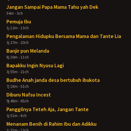
Jangan Sampai Papa Mama Tahu yah Dek
54m - 3ch
Pemuja Ibu
1j 12m - 13ch
Pengalaman Hidupku Bersama Mama dan Tante Lia
3j 27m - 20ch
Banjir pun Melanda
8j 16m - 11ch
Bapakku Ingin Nyusu Lagi
3j 55m - 21ch
Budhe Anah janda desa bertubuh ibukota
7j 18m - 51ch
Diburu Nafsu Incest
9j 48m - 65ch
Panggilnya Teteh Aja, Jangan Tante
2j 51m - 8ch
Menanam Benih di Rahim Ibu dan Adikku
1j 31m - 13ch