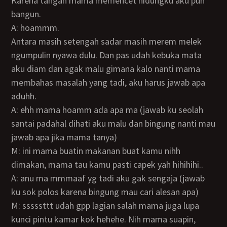
Karena tangan mama memencet hidungku aku pun
bangun.
A: hoammm.
Antara masih setengah sadar masih merem melek
ngumpulin nyawa dulu. Dan pas udah kebuka mata
aku diam dan agak malu gimana kalo nanti mama
membahas masalah yang tadi, aku harus jawab apa
aduhh.
A: ehh mama hoamm ada apa ma (jawab ku seolah
santai padahal dihati aku malu dan bingung nanti mau
jawab apa jika mama tanya)
M: ini mama buatin makanan buat kamu nihh
dimakan, mama tau kamu pasti capek yah hihihihi..
A: anu ma mmmaaf yg tadi aku gak sengaja (jawab
ku sok polos karena bingung mau cari alesan apa)
M: sssssttt udah gpp lagian salah mama juga lupa
kunci pintu kamar kok hehehe. Nih mama suapin,