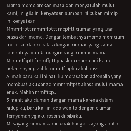
Mama memejamkan mata dan menyatulah mulut
kami, ini gila ini kenyataan sumpah ini bukan mimipi
ini kenyataan.
Mmmfffptt mmmffpttt mppfftt ciuman yang luar
biasa dari mama. Dengan lembutnya mama memcium
mulut ku dan kubalas dengan ciuman yang sama
lembutnya untuk mengimbangi ciuman mama.
M: mmffppttf mmffptt puaskan mama oni kamu
hebat sayang ahhh mmmfftpphh ahhhhhss
A: mah baru kali ini hati ku merasakan adrenalin yang
membuat aku sange mmmmftptt ahhss mulut mama
enak. Mahhh mmfftpp..
5 menit aku ciuman dengan mama karena dalam
hidup ku, baru kali ini ada wanita dengan ciuman
ternyaman yg aku rasain di bibirku.
M: sayang ciuman kamu enak banget sayang ahhhh