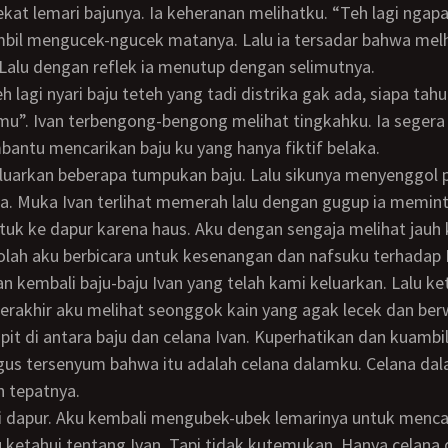
ekat lemari bajunya. Ia keheranan melihatku. “Teh lagi ngapa
bil mengucek-ngucek matanya. Lalu ia tersadar bahwa melh
 Lalu dengan reflek ia menutup dengan selimutnya.
mu”. Ivan terbengong-bengong melihat tingkahku. Ia segera 
ntu mencarikan baju ku yang hanya fiktif belaka.
a. Muka Ivan terlihat memerah lalu dengan gugup ia memint
uk ke dapur karena haus. Aku dengan sengaja melihat jauh
lah aku berbicara untuk kesenangan dan nafsuku terhadap 
erakhir aku melihat seonggok kain yang agak lecek dan be
it di antara baju dan celana Ivan. Kuperhatikan dan kuambi
gus tersenyum bahwa itu adalah celana dalamku. Celana da
h tepatnya.
u ketahui tentang Ivan. Tapi tidak kutemukan. Hanya celana 