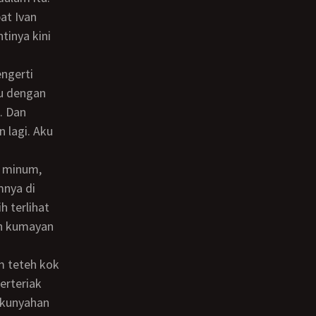
at Ivan
tinya kini
u dengan
. Dan
 lagi. Aku
mnya di
 terlihat
ah kumayan
erteriak
 kunyahan