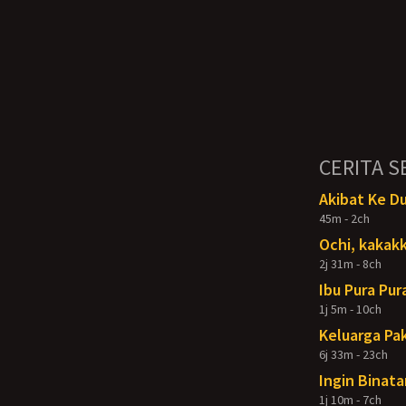
CERITA S
Akibat Ke D
45m - 2ch
Ochi, kakakk
2j 31m - 8ch
Ibu Pura Pur
1j 5m - 10ch
Keluarga Pak
6j 33m - 23ch
Ingin Binata
1j 10m - 7ch