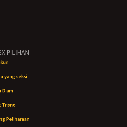
EX PILIHAN
ukun
u yang seksi
a Diam
 Trisno
ng Peliharaan