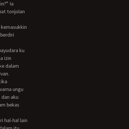
in?” Ia
at tonjolan
berdiri
a izin
 ke dalam
Ivan.
rwarna ungu
l dan aku
lam bekas
dalam itu.