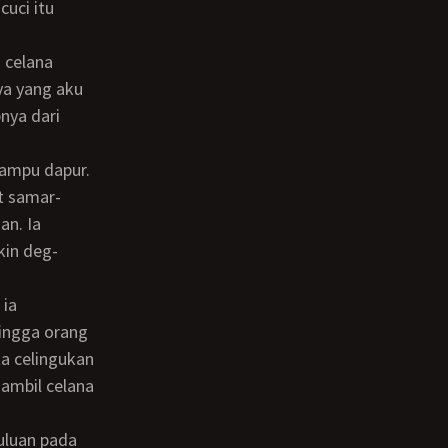
uci itu
ya yang aku
nya dari
t samar-
an. Ia
kin deg-
hingga orang
a celingukan
gambil celana