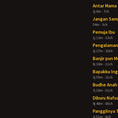
Antar Mama 
2j 0m - 7ch
Jangan Samp
54m - 3ch
Pemuja Ibu
1j 12m - 13ch
Pengalaman 
3j 27m - 20ch
Banjir pun 
8j 16m - 11ch
Bapakku Ing
3j 55m - 21ch
Budhe Anah 
7j 18m - 51ch
Diburu Nafsu
9j 48m - 65ch
Panggilnya 
2j 51m - 8ch