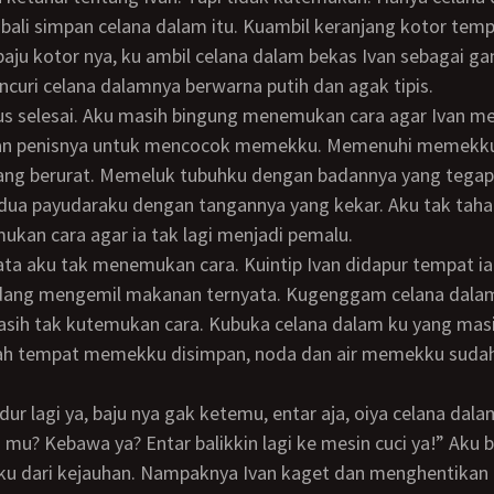
ali simpan celana dalam itu. Kuambil keranjang kotor temp
ju kotor nya, ku ambil celana dalam bekas Ivan sebagai gan
curi celana dalamnya berwarna putih dan agak tipis.
n penisnya untuk mencocok memekku. Memenuhi memekk
ang berurat. Memeluk tubuhku dengan badannya yang tegap
ua payudaraku dengan tangannya yang kekar. Aku tak tahan
kan cara agar ia tak lagi menjadi pemalu.
sedang mengemil makanan ternyata. Kugenggam celana dala
sih tak kutemukan cara. Kubuka celana dalam ku yang masih
gah tempat memekku disimpan, noda dan air memekku sud
i mu? Kebawa ya? Entar balikkin lagi ke mesin cuci ya!” Aku b
 ku dari kejauhan. Nampaknya Ivan kaget dan menghentikan