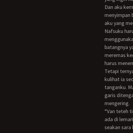
Dan aku kemb
menyimpan ba
aku yang men
Nafsuku harus selesai. Aku masih bingung menemukan cara agar Ivan mengerti
menggunaka
batangnya y
meremas ked
harus menemu
Tetapi ternyata aku tak menemukan cara. Kuintip Ivan didapur tempat ia minum,
kulihat ia 
tanganku. Ma
garis diten
mengering.
“Van teteh tidur lagi ya, baju nya gak ketemu, entar aja, oiya celana dalam teteh kok
ada di lemar
seakan sara