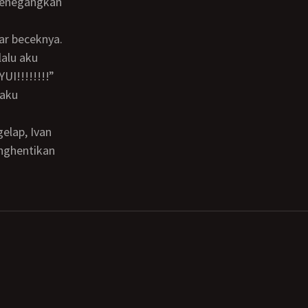
 menegangkan
alu aku
UI!!!!!!!!”
 aku
nghentikan