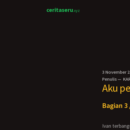
ceritaseru
.xyz
3 November 
Penulis —
KA
Aku p
Bagian 3 
Ivan terbangun, aku kikuk setengah mati. Aku langsung pura-pura sedang mencari