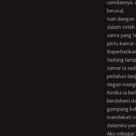
cemilannya. 
berasal.
Ivan dengan buru-buru minum lalu menjawab “Iya teh tidur aja duluan, itu celana
dalam teteh 
sama yang te
pintu kamar 
Kuperhatikan dalam gelapnya kamar mandi ini. Ivan sedang mematikan lampu dapur.
Sedang lampu
samar ia sed
perlahan be
degan mungki
Ketika ia berhadapan dengan pintu kamar mandi. Ia tak langsung masuk, ia
berdehem dan
gampang keha
mendekati ce
dalamku yan
Aku sebagai wanita punya harga diri dan gengsi berlebih jika aku minta duluan pada