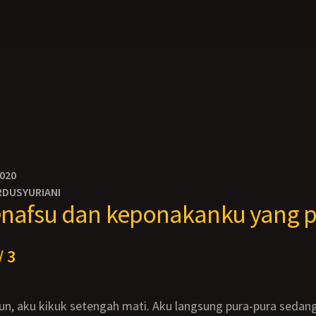
2020
RDUSYURIANI
enafsu dan keponakanku yang 
/ 3