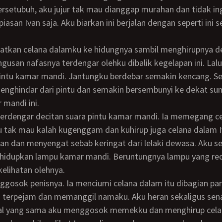
ersetubuh, aku jujur tak mau dianggap murahan dan tidak ing
asan Ivan saja. Aku biarkan ini berjalan dengan seperti ini s
gusan nafasnya terdengar olehku dibalik kegelapan ini. Lalu 
intu kamar mandi. Jantungku berdebar semakin kencang. Se
enghindar dari pintu dan semakin bersembunyi ke dekat su
mandi ini.
 tak mau kalah kugenggam dan kuhirup juga celana dalam I
n dan menyengat sebab keringat dari lelaki dewasa. Aku s
 hidupkan lampu kamar mandi. Beruntungnya lampu yang red
kelihatan olehnya.
 terpejam dan memanggil namaku. Aku heran sekaligus sen
al yang sama aku menggosok memekku dan menghirup cela