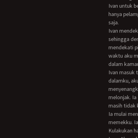
Ivan untuk b
hanya pelampi
saja.
Ivan mendekatkan celana dalamku ke hidungnya sambil menghirupnya dengan keras,
sehingga den
mendekati p
waktu aku m
dalam kamar 
Ivan masuk terdengar decitan suara pintu kamar mandi. Ia memegang celana
dalamku, aku
menyenangka
melonjak. Ia
masih tidak 
Ia mulai menggosok penisnya. Ia menciumi celana dalam itu dibagian pantat dan
memekku. Ia
Kulakukan h