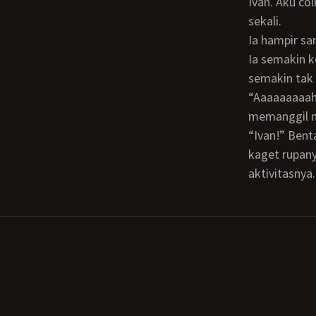
Ivan. Aku c
sekali.
Ia hampir sampai. Kuperlahan menggosok memekku supaya tak terdengar beceknya.
Ia semakin 
semakin tak t
“Aaaaaaaaahh
memanggil 
“Ivan!” Bentak seseorang yang masuk melalui pintu kamar mandi. Agak gelap, Ivan
kaget rupany
aktivitasnya