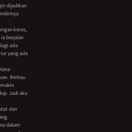
in dijadikan
endirinya
ia berjalan
lagi ada
mur yang ada
van. Berbau
emakin
up. Jadi aku
ang.
na dalam