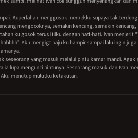
olmek sambil melihat Ivan coli sungguh menyenangkan dan
kencang mengocoknya, semakin kencang, semakin kencang, l
ahan ku gosok terus itilku dengan hati-hati. Ivan menjerit “Y
ahhhh”. Aku mengigt baju ku hampir sampai lalu ingin juga
namanya.
a ia lupa mengunci pintunya. Seseorang masuk dan Ivan me
. Aku menutup mulutku ketakutan.