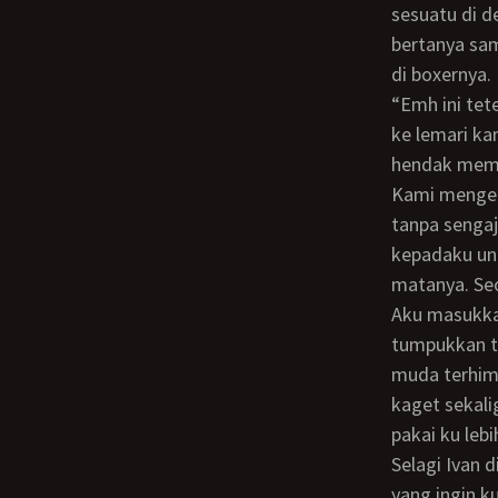
sesuatu di d
bertanya sam
di boxernya.
“Emh ini teteh lagi nyari baju teteh yang tadi distrika gak ada, siapa tahu kemasukkin
ke lemari ka
hendak memba
Kami mengeluarkan beberapa tumpukan baju. Lalu sikunya menyenggol payudara ku
tanpa sengaj
kepadaku unt
matanya. Seo
Aku masukkan kembali baju-baju Ivan yang telah kami keluarkan. Lalu ketika
tumpukkan t
muda terhimp
kaget sekali
pakai ku lebi
Selagi Ivan di dapur. Aku kembali mengubek-ubek lemarinya untuk mencari hal-hal lain
yang ingin k