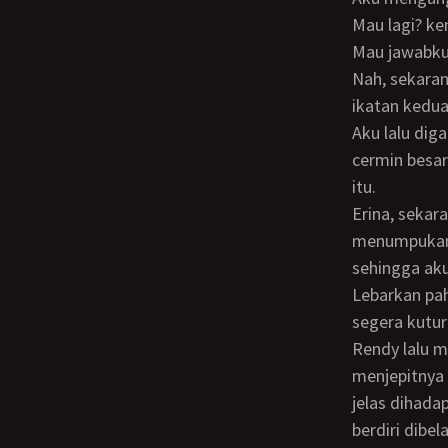
Mau lagi? 
Mau jawabk
Nah, sekarang ikut aku kak! Rendy menarik tanganku turun dari ranjang dan melepas
ikatan kedua
Aku lalu digandengnya kehadapan meja rias bu Diana. Meja rias itu delengkapi sebuah
cermin besar
itu.
Erina, sekarang coba kamu menungging! aku pun membungkukkan badanku dan
menumpukan 
sehingga aku
Lebarkan pahamu dan coba lebih menunduk! kembali Rendy memberi perintah yang
segera kutu
Rendy lalu menyingkapkan rok gaunku dan menaikkan petticoatku dari belakang dan
menjepitnya
jelas dihada
berdiri dibe