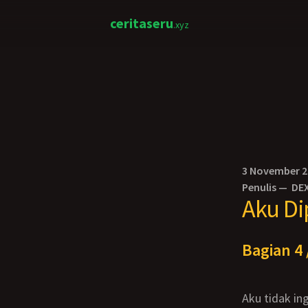
ceritaseru
.xyz
3 November 
Penulis —
DE
Aku Di
Bagian 4 
Aku tidak ingin Rendy memperawaniku seperti sebuah pemerkosaan, yang kuinginkan