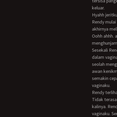
tersisa pang
keluar.
Hyahh jerit
Rendy mulai menggerakkan penisnya dengan tempo yang lebih cepat, membuatku
akhirnya mel
Oohh ahhh. aahh aakhh aku mendesah-desah keenakan saat penis Rendy
menghunjam 
Sesekali Rendy berhenti menggerakkan pinggangnya saat penisnya tertanam penuh
dalam vagin
seolah meng
awan kenikm
semakin cep
vaginaku.
Rendy terlihat puas melihatku yang sekarang sudah berhasil ditaklukkan olehnya.
Tidak terasa
kalinya. Ren
vaginaku. S