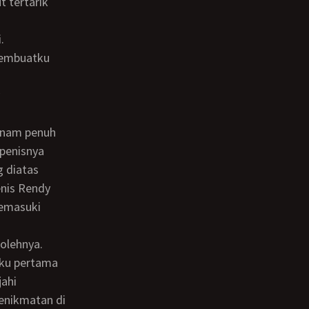
t tertarik
.
penisnya
 diatas
nis Rendy
memasuki
aku pertama
jahi
enikmatan di