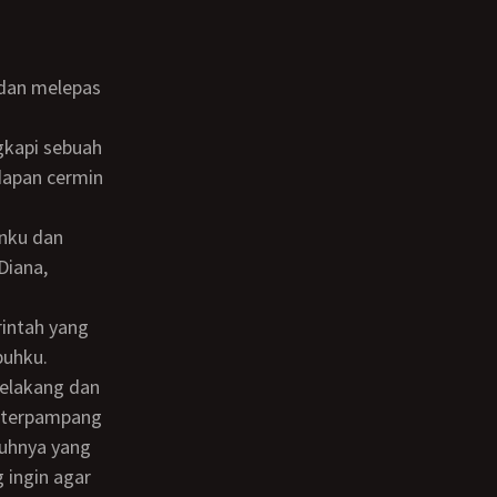
dapan cermin
Diana,
buhku.
u terpampang
buhnya yang
 ingin agar