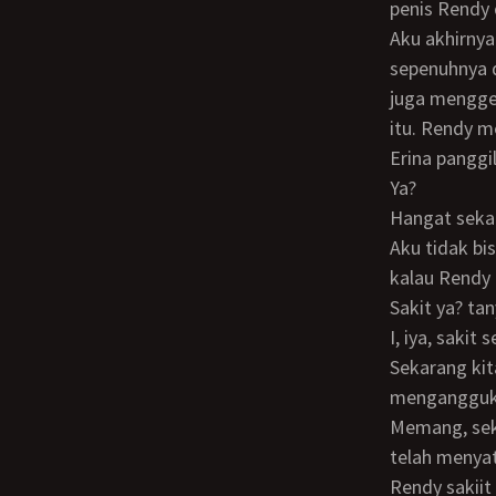
penis Rendy 
Aku akhirnya sadar kalau sekarang ini seluruh penis Rendy sudah terbenam
sepenuhnya 
juga menggel
itu. Rendy 
Erina panggi
Ya?
Hangat seka
Aku tidak bisa merespon jelas karena rasa perih yang menyiksa ini, namun bisa kulihat
kalau Rendy
Sakit ya? t
I, iya, sakit
Sekarang kita sudah bersatu lho, Erina. Aku dan kamu sekarang jadi satu Aku
mengangguk
Memang, sekarang tubuh kami sudah bersatu karena kemaluan kami masing-masing
telah menya
Rendy sakii