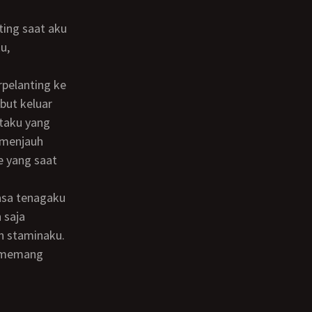
u,
but keluar
ntaku yang
 menjauh
e yang saat
 saja
n staminaku.