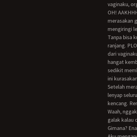
vaginaku, or
OH! AAKHHH!!! akhirnya aku menjerit keras dan tubuhku terbanting-banting saat aku
merasakan g
mengiringi l
Tanpa bisa kukontrol, kakiku menendang bahu Rendy sehingga Rendy terpelanting ke
ranjang. PLO
dari vaginak
hangat kemba
sedikit mem
ini kurasakan
Setelah merasakan ledakan orgasme itu, tubuhku kembali melemas, serasa tenagaku
lenyap selur
kencang. Re
Waah, nggak nyangka nih! Padahal tampangnya alim, tapi rupanya Erina memang
galak kalau
Gimana? En
Aku mengang