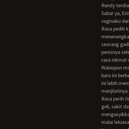
Rendy terdi
Sabar ya, Erina? Sebentar lagi pasti enak kok! Rendy lalu menarik penisnya sedikit
vaginaku dan
Rasa pedih kembali menyengat vaginaku, namun Rendy selalu berusaha
menenangkan
seorang gadi
penisnya se
rasa nikmat 
Walaupun masih bercampur dengan rasa perih, aku bisa merasakan bahwa sensasi
baru ini ber
ini lebih me
menjilatinya
Rasa perih itu semakin hilang dan digantikan dengan sensasi baru di tubuhku. Rasa
geli, sakit 
mengasyikka
mulai leluas