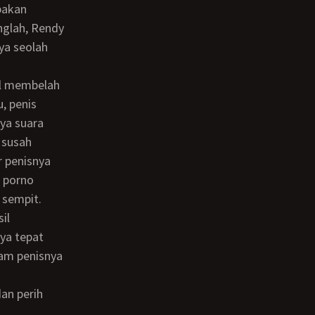
pakan
nglah, Rendy
ya seolah
, penis
ya suara
 susah
 penisnya
m porno
 sempit.
ya tepat
am penisnya