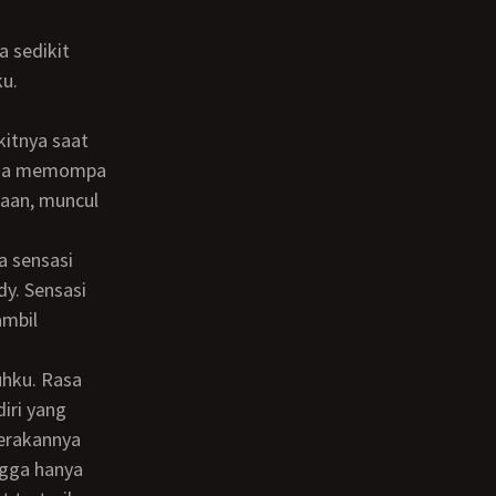
ku.
itnya saat
saha memompa
aan, muncul
dy. Sensasi
ambil
iri yang
erakannya
ngga hanya