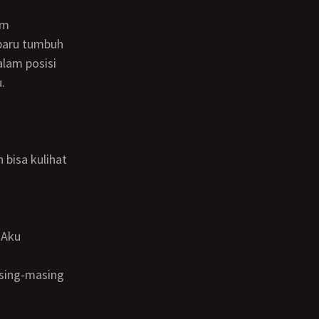
baru tumbuh
alam posisi
.