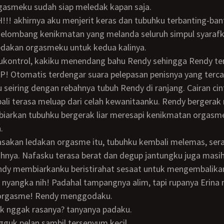
gasmeku sudah siap meledak kapan saja.
elombang kenikmatan yang melanda seluruh simpul syarafk
edakan orgasmeku untuk kedua kalinya.
P! Otomatis terdengar suara pelepasan penisnya yang terca
u seiring dengan rebahnya tubuh Rendy di ranjang. Cairan ci
li terasa meluap dari celah kewanitaanku. Rendy bergerak
biarkan tubuhku bergerak liar meresapi kenikmatan orgasm
.
uhnya. Nafasku terasa berat dan degup jantungku juga masih
ndy membiarkanku beristirahat sesaat untuk mengembalika
 orgasme! Rendy menggodaku.
ak nggak rasanya? tanyanya padaku.
guk pelan sambil tersenyum kecil.