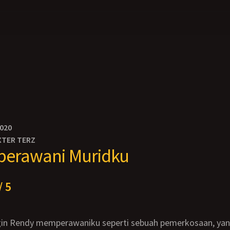
2020
XTER TERZ
perawani Muridku
/ 5