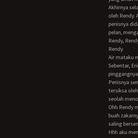
Akhirnya selaput daraku robek dan keperawananku sekarang lenyap sudah terenggut
oleh Rendy. 
penisnya di
pelan, menga
Rendy, Rendy!! Sakit! Sebentar!! Aduuh!! aku kembali meminta dengan panik pada
Rendy.
Air mataku m
Sebentar, Erina. Tenang ya, sebentar lagi jawab Rendy sambil mendorong
pinggangnya
Penisnya semakin dalam memasuki vaginaku diiringi dengan jeritan piluku yang
tersiksa ole
seolah meno
Ohh Rendy melenguh dan menghentikan dorongannya. Aku bisa merasakan sepasang
buah zakarn
saling berse
Hhh aku mengambil nafas sejenak merasakan rasa sesak di vaginaku akibat besarnya