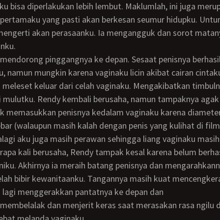
ku bisa diperlakukan lebih lembut. Maklumlah, ini juga meru
pertamaku yang pasti akan berkesan seumur hidupku. Untu
engerti akan perasaanku. Ia mengangguk dan sorot matan
nku.
ku, namun mungkin karena vaginaku licin akibat cairan cintaku
meleset keluar dari celah vaginaku. Mengakibatkan timbuln
ri mulutku. Rendy kembali berusaha, namun tampaknya agak
uk memasukkan penisnya kedalam vaginaku karena diameter
ebar (walaupun masih kalah dengan penis yang kulihat di fil
alagi aku juga masih perawan sehingga liang vaginaku masih
ku. Akhirnya ia meraih batang penisnya dan mengarahkann
elah bibir kewanitaanku. Tangannya masih kuat mencengker
li lagi menggerakkan pantatnya ke depan dan
ebat melanda vaginaku.