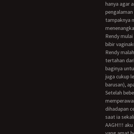
hanya agar a
pengalaman 
tampaknya m
menenangka
Rendy mulai mendorong pinggangnya ke depan. Sesaat penisnya berhasil membelah
bibir vagina
Rendy malah 
tertahan da
baginya unt
juga cukup l
barusan), ap
Setelah beberapa kali berusaha, Rendy tampak kesal karena belum berhasil
memperawani
dihadapan c
saat ia seka
AAGH!!! aku membelalak dan menjerit keras saat merasakan rasa ngilu dan perih
yang amat h