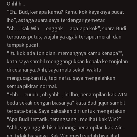
Ohhhh ..
“Eh.. Bud, kenapa kamu? Kamu kok kayaknya pucat
lho”, astaga suara saya terdengar gemetar.
“Ah… kak Win… enggak… apa-apa kok”, suara Budi
terputus-putus, wajahnya agak tersipu, merah dan
tampak pucat.
“Itu kok ada tonjolan, memangnya kamu kenapa?”,
kata saya sambil menggangukkan kepala ke tonjolan
di celananya. Ahh, saya malu sekali waktu
mengucapkan itu, tapi nafsu saya mengalahkan
semua pikiran normal.
“Ehh… euuuh., oh yahh ., ini lho, penampilan kak WIN
beda sekali dengan biasanya” kata Budi jujur sambil
terbata-bata. Saya paksakan diri untuk mengatakan.
“Apa Budi tertarik. terangsang.. melihat kak Win?”
“Ahh, saya nggak bisa bohong, penampilan kak Win..
eh. tidak biasanya. Kak Win mesti sudah bisa lihat