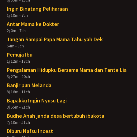
6j 33m - 23ch
Ingin Binatang Peliharaan
1j 10m - 7ch
Antar Mama ke Dokter
2j 0m - 7ch
Jangan Sampai Papa Mama Tahu yah Dek
54m - 3ch
Pemuja Ibu
1j 12m - 13ch
Pengalaman Hidupku Bersama Mama dan Tante Lia
3j 27m - 20ch
Banjir pun Melanda
8j 16m - 11ch
Bapakku Ingin Nyusu Lagi
3j 55m - 21ch
Budhe Anah janda desa bertubuh ibukota
7j 18m - 51ch
Diburu Nafsu Incest