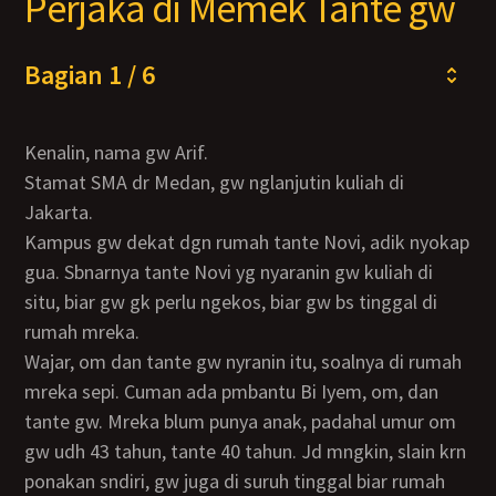
Perjaka di Memek Tante gw
Bagian 1 / 6
Kenalin, nama gw Arif.
Stamat SMA dr Medan, gw nglanjutin kuliah di
Jakarta.
Kampus gw dekat dgn rumah tante Novi, adik nyokap
gua. Sbnarnya tante Novi yg nyaranin gw kuliah di
situ, biar gw gk perlu ngekos, biar gw bs tinggal di
rumah mreka.
Wajar, om dan tante gw nyranin itu, soalnya di rumah
mreka sepi. Cuman ada pmbantu Bi Iyem, om, dan
tante gw. Mreka blum punya anak, padahal umur om
gw udh 43 tahun, tante 40 tahun. Jd mngkin, slain krn
ponakan sndiri, gw juga di suruh tinggal biar rumah