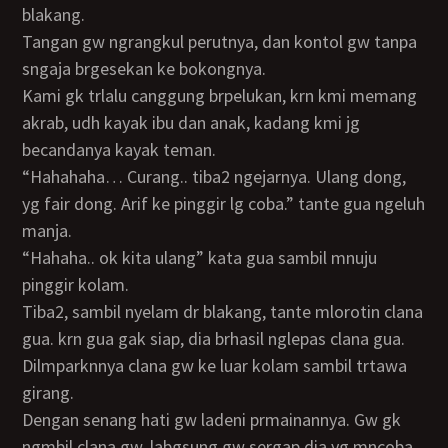
blakang.
Tangan gw ngrangkul perutnya, dan kontol gw tanpa
sngaja brgesekan ke bokongnya.
Kami gk trlalu canggung brpelukan, krn kmi memang
akrab, udh kayak ibu dan anak, kadang kmi jg
becandanya kayak teman.
“hahahaha… Curang.. tiba2 ngejarnya. Ulang dong,
yg fair dong. Arif ke pinggir lg coba.” tante gua ngeluh
manja.
“hahaha.. ok kita ulang” kata gua sambil mnuju
pinggir kolam.
Tiba2, sambil nyelam dr blakang, tante mlorotin clana
gua. krn gua gak siap, dia brhasil nglepas clana gua.
Dilmparknnya clana gw ke luar kolam sambil trtawa
girang.
Dengan senang hati gw ladeni prmainannya. Gw gk
ngmbil clana gw, labgsung gw sergap dia yg mncoba