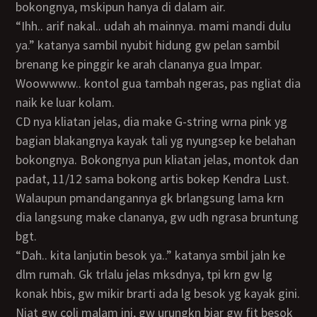
bokongnya, mskipun hanya di dalam air.
“ihh.. arif nakal.. udah ah mainnya. mami mandi dulu
ya.” katanya sambil nyubit hidung gw pelan sambil
brenang ke pinggir ke arah clananya gua lmpar.
Woowwww.. kontol gua tambah ngeras, pas ngliat dia
naik ke luar kolam.
CD nya kliatan jelas, dia make G-string wrna pink yg
bagian blakangnya kayak tali yg nyungsep ke belahan
bokongnya. Bokongnya pun kliatan jelas, montok dan
padat, 11/12 sama bokong artis bokep Kendra Lust.
Walaupun pmandangannya gk brlangsung lama krn
dia langsung make clananya, gw udh ngrasa bruntung
bgt.
“Dah.. kita lanjutin besok ya..” katanya smbil jaln ke
dlm rumah. Gk trlalu jelas mksdnya, tpi krn gw lg
konak hbis, gw mikir brarti ada lg besok yg kayak gini.
Niat gw coli malam ini, gw urungkn biar gw fit besok