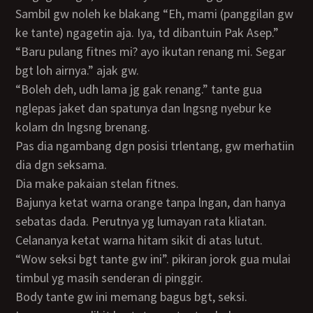
Sambil gw noleh ke blakang “Eh, mami (panggilan gw
ke tante) ngagetin aja. Iya, td dibantuin Pak Asep.”
“Baru pulang fitnes mi? ayo ikutan renang mi. Segar
bgt loh airnya.” ajak gw.
“Boleh deh, udh lama jg gak renang.” tante gua
nglepas jaket dan spatunya dan lngsng nyebur ke
kolam dn lngsng brenang.
Pas dia ngambang dgn posisi trlentang, gw merhatiin
dia dgn seksama.
Dia make pakaian stelan fitnes.
Bajunya ketat warna orange tanpa lngan, dan hanya
sebatas dada. Perutnya yg lumayan rata kliatan.
Celananya ketat warna hitam sikit di atas lutut.
“Wow seksi bgt tante gw ini”. pikiran jorok gua mulai
timbul yg masih senderan di pinggir.
Body tante gw ini memang bagus bgt, seksi.