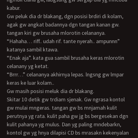
kabur.
Gw peluk dia dr blakang, dgn posisi brdiri di kolam,
agak gw angkat badannya dgn tangan kanan gw.
tangan kiri gw brusaha mlorotin celananya.
“hahaha… riff.. udah rif. tante nyerah.. ampunnn”
katanya sambil ktawa.
“enak aja”. kata gua sambil brusaha keras mlorotin
celanany yg ketat.
“brrr…” celananya akhirnya lepas. lngsng gw lmpar
keras ke luar kolam..
gw masih posisi meluk dia dr blakang.
Skitar 10 detik gw trdiam sjenak. Gw ngrasa kontol
gw mulai mngeras. tangan gw bs mnjamah kulit
perutnya yg rata. kulit paha gw jg bs bergesekan dgn
kulit pahanya yg mulus. Dan yg paling mndebarkn,
kontol gw yg hnya dilapisi CD bs mrasakn kekenyalan