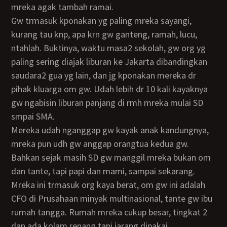
mreka agak tambah ramai.
Gw trmasuk kponakan yg paling mreka sayangi,
kurang tau knp, apa krn gw ganteng, ramah, lucu,
ntahlah. Buktinya, waktu masa2 sekolah, gw org yg
paling sering diajak liburan ke Jakarta dibandingkan
saudara2 gua yg lain, dan jg kponakan mereka dr
pihak kluarga om gw. Udah lebih dr 10 kali kayaknya
gw ngabisin liburan panjang di rmh mreka mulai SD
smpai SMA.
Mereka udah nganggap gw kayak anak kandungnya,
mreka pun udh gw anggap orangtua kedua gw.
Bahkan sejak masih SD gw manggil mreka bukan om
dan tante, tapi papi dan mami, sampai sekarang.
Mreka ini trmasuk org kaya berat, om gw ini adalah
CFO di Prusahaan minyak multinasional, tante gw ibu
rumah tangga. Rumah mreka cukup besar, tingkat 2
dan ada kolam renang tapi jarang dipakai.