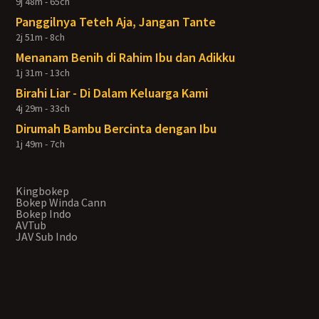
9j 48m - 65ch
Panggilnya Teteh Aja, Jangan Tante
2j 51m - 8ch
Menanam Benih di Rahim Ibu dan Adikku
1j 31m - 13ch
Birahi Liar - Di Dalam Keluarga Kami
4j 29m - 33ch
Dirumah Bambu Bercinta dengan Ibu
1j 49m - 7ch
Kingbokep
Bokep Winda Cann
Bokep Indo
AVTub
JAV Sub Indo