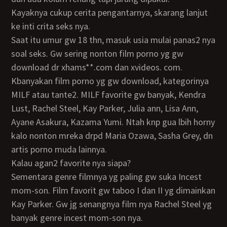
Kayaknya cukup cerita pengantarnya, skarang lanjut
ke inti crita seks nya.
Saat itu umur gw 18 thn, masuk usia mulai panas2 nya
soal seks. Gw sering nonton film porno yg gw
download dr xhams**.com dan xvideos. com.
Kbanyakan film porno yg gw download, kategorinya
MILF atau tante2. MILF favorite gw banyak, Kendra
Lust, Rachel Steel, Kay Parker, Julia ann, Lisa Ann,
Ayane Asakura, Kazama Yumi. Ntah knp gua lbih horny
kalo nonton mreka drpd Maria Ozawa, Sasha Grey, dn
artis porno muda lainnya.
Kalau agan2 favorite nya siapa?
Sementara genre filmnya yg paling gw suka Incest
mom-son. Film favorit gw taboo I dan II yg dimainkan
Kay Parker. Gw jg senangnya film nya Rachel Steel yg
banyak genre incest mom-son nya.