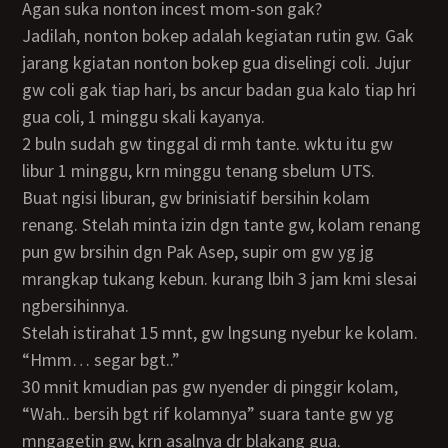
Agan suka nonton incest mom-son gak?
Jadilah, nonton bokep adalah kegiatan rutin gw. Gak
jarang kgiatan nonton bokep gua diselingi coli. Jujur
gw coli gak tiap hari, bs ancur badan gua kalo tiap hri
gua coli, 1 minggu skali kayanya.
2 buln sudah gw tinggal di rmh tante. wktu itu gw
libur 1 minggu, krn minggu tenang sbelum UTS.
Buat ngisi liburan, gw brinisiatif bersihin kolam
renang. Stelah minta izin dgn tante gw, kolam renang
pun gw brsihin dgn Pak Asep, supir om gw yg jg
mrangkap tukang kebun. kurang lbih 3 jam kmi slesai
ngbersihinnya.
Stelah istirahat 15 mnt, gw lngsung nyebur ke kolam.
“hmm… segar bgt..”
30 mnit kmudian pas gw nyender di pinggir kolam,
“Wah.. bersih bgt rif kolamnya” suara tante gw yg
mngagetin gw, krn asalnya dr blakang gua.