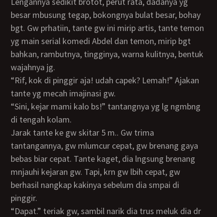
Lengannya sedikit brotot, perut rata, dadanya yg
besar mbusung tegap, bokongnya bulat besar, bohay
bgt. Gw prhatiin, tante gw ini mirip artis, tante temon
yg main serial komedi Abdel dan temon, mirip bgt
bahkan, rambutnya, tingginya, warna kulitnya, bentuk
wajahnya jg.
“Rif, kok di pinggir aja! udah capek? Lemah!” Ajakan
tante yg mecah imajinasi gw.
“Sini, kejar mami kalo bs!” tantangnya yg lg ngmbng
di tengah kolam.
Jarak tante ke gw skitar 5 m.. Gw trima
tantangannya, gw mlumcur cepat, gw brenang gaya
bebas biar cepat. Tante kaget, dia lngsung brenang
mnjauhi kejaran gw. Tapi, krn gw lbih cepat, gw
berhasil nangkap kakinya sebelum dia smpai di
pinggir.
“Dapat.” teriak gw, sambil narik dia trus meluk dia dr