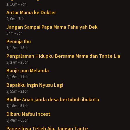
1j 10m - 7ch
Antar Mama ke Dokter
2j 0m - 7ch
Jangan Sampai Papa Mama Tahu yah Dek
54m - 3ch
Pemuja Ibu
1j 12m - 13ch
Pengalaman Hidupku Bersama Mama dan Tante Lia
3j 27m - 20ch
Banjir pun Melanda
8j 16m - 11ch
Bapakku Ingin Nyusu Lagi
3j 55m - 21ch
Budhe Anah janda desa bertubuh ibukota
7j 18m - 51ch
Diburu Nafsu Incest
9j 48m - 65ch
Panggilnya Teteh Aja, Jangan Tante