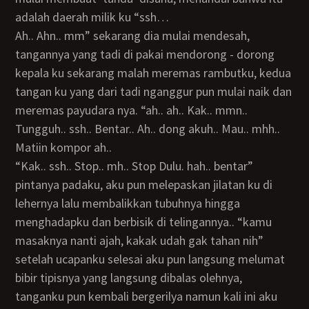
adalah daerah milik ku “ssh…
Ah.. Ahn.. mm” sekarang dia mulai mendesah,
tangannya yang tadi di pakai mendorong - dorong
kepala ku sekarang malah meremas rambutku, kedua
tangan ku yang dari tadi nganggur pun mulai naik dan
meremas payudara nya. “ah.. ah.. Kak.. mmn..
Tungguh.. ssh.. Bentar.. Ah.. dong akuh.. Mau.. mhh..
Matiin kompor ah..
“kak.. ssh.. Stop.. mh.. Stop Dulu. hah.. bentar”
pintanya padaku, aku pun melepaskan jilatan ku di
lehernya lalu membalikkan tubuhnya hingga
menghadapku dan berbisik di telingannya.. “kamu
masaknya nanti ajah, kakak udah gak tahan nih”
setelah ucapanku selesai aku pun langsung melumat
bibir tipisnya yang langsung dibalas olehnya,
tanganku pun kembali bergerilya namun kali ini aku