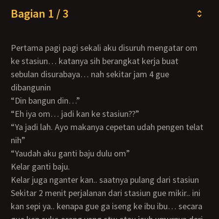
Bagian 1 / 3
Pertama pagi pagi sekali aku disuruh mengatar om
ke stasiun… katanya sih berangkat kerja buat
sebulan disurabaya… nah sekitar jam 4 gue
dibangunin
“Din bangun din…”
“Eh iya om… jadi kan ke stasiun??”
“Ya jadi lah. Ayo makanya cepetan udah pengen telat
nih”
“Yaudah aku ganti baju dulu om”
Kelar ganti baju.
Kelar juga nganter kan.. saatnya pulang dari stasiun
Sekitar 2 menit perjalanan dari stasiun gue mikir.. ini
kan sepi ya.. kenapa gue ga iseng ke ibu ibu… secara