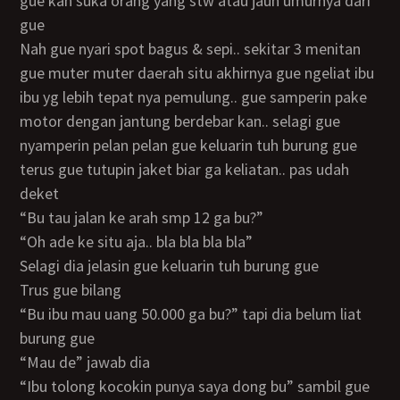
gue kan suka orang yang stw atau jauh umurnya dari
gue
Nah gue nyari spot bagus & sepi.. sekitar 3 menitan
gue muter muter daerah situ akhirnya gue ngeliat ibu
ibu yg lebih tepat nya pemulung.. gue samperin pake
motor dengan jantung berdebar kan.. selagi gue
nyamperin pelan pelan gue keluarin tuh burung gue
terus gue tutupin jaket biar ga keliatan.. pas udah
deket
“bu tau jalan ke arah smp 12 ga bu?”
“oh ade ke situ aja.. bla bla bla bla”
Selagi dia jelasin gue keluarin tuh burung gue
Trus gue bilang
“bu ibu mau uang 50.000 ga bu?” tapi dia belum liat
burung gue
“mau de” jawab dia
“ibu tolong kocokin punya saya dong bu” sambil gue