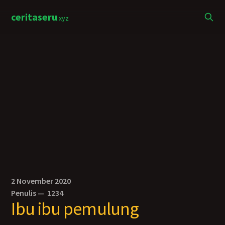
ceritaseru
.xyz
2 November 2020
Penulis —
1234
Ibu ibu pemulung