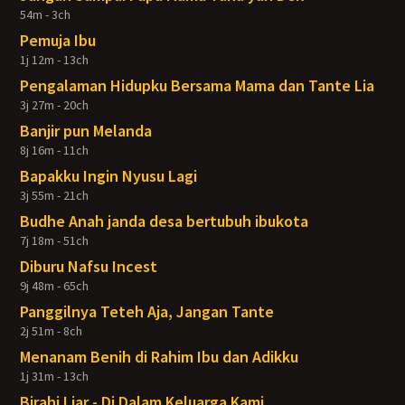
54m - 3ch
Pemuja Ibu
1j 12m - 13ch
Pengalaman Hidupku Bersama Mama dan Tante Lia
3j 27m - 20ch
Banjir pun Melanda
8j 16m - 11ch
Bapakku Ingin Nyusu Lagi
3j 55m - 21ch
Budhe Anah janda desa bertubuh ibukota
7j 18m - 51ch
Diburu Nafsu Incest
9j 48m - 65ch
Panggilnya Teteh Aja, Jangan Tante
2j 51m - 8ch
Menanam Benih di Rahim Ibu dan Adikku
1j 31m - 13ch
Birahi Liar - Di Dalam Keluarga Kami