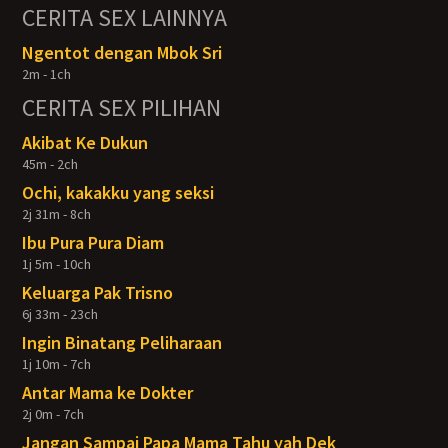
CERITA SEX LAINNYA
Ngentot dengan Mbok Sri
2m - 1ch
CERITA SEX PILIHAN
Akibat Ke Dukun
45m - 2ch
Ochi, kakakku yang seksi
2j 31m - 8ch
Ibu Pura Pura Diam
1j 5m - 10ch
Keluarga Pak Trisno
6j 33m - 23ch
Ingin Binatang Peliharaan
1j 10m - 7ch
Antar Mama ke Dokter
2j 0m - 7ch
Jangan Sampai Papa Mama Tahu yah Dek