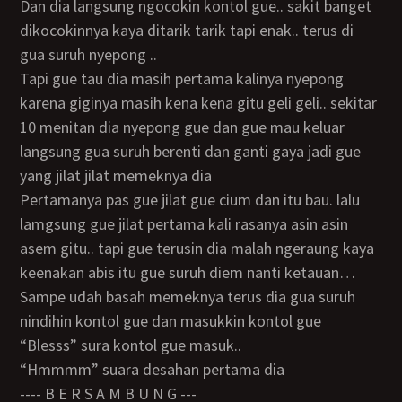
Dan dia langsung ngocokin kontol gue.. sakit banget
dikocokinnya kaya ditarik tarik tapi enak.. terus di
gua suruh nyepong ..
tapi gue tau dia masih pertama kalinya nyepong
karena giginya masih kena kena gitu geli geli.. sekitar
10 menitan dia nyepong gue dan gue mau keluar
langsung gua suruh berenti dan ganti gaya jadi gue
yang jilat jilat memeknya dia
Pertamanya pas gue jilat gue cium dan itu bau. lalu
lamgsung gue jilat pertama kali rasanya asin asin
asem gitu.. tapi gue terusin dia malah ngeraung kaya
keenakan abis itu gue suruh diem nanti ketauan…
Sampe udah basah memeknya terus dia gua suruh
nindihin kontol gue dan masukkin kontol gue
“blesss” sura kontol gue masuk..
“hmmmm” suara desahan pertama dia
---- B E R S A M B U N G ---