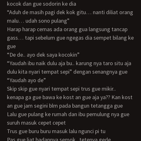
kocok dan gue sodorin ke dia
“aduh de masih pagi dek kok gitu… nanti diliat orang
malu… udah sono pulang”
harap harap cemas ada orang gua langsung tancap
gass… tapi sebelum gue ngegas dia sempet bilang ke
gue
“de de.. ayo dek saya kocokin”
“yaudah ibu naik dulu aja bu.. karung nya taro situ aja
dulu kita nyari tempat sepi” dengan senangnya gue
“yaudah ayo de”
Skip skip gue nyari tempat sepi trus gue mikir..
kenapa ga gue bawa ke kost an gue aja ya?? Kan kost
an gue jam segini blm pada bangun tetangga gue
Lalu gue pulang ke rumah dan ibu pemulung nya gue
suruh masuk cepet cepet
Trus gue buru buru masuk lalu ngunci pi tu
Pas gue liat badannya semok.. tetenya gede