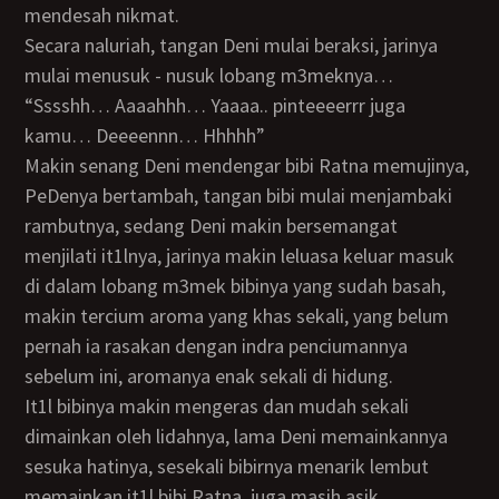
mendesah nikmat.
Secara naluriah, tangan Deni mulai beraksi, jarinya
mulai menusuk - nusuk lobang m3meknya…
“Sssshh… Aaaahhh… Yaaaa.. pinteeeerrr juga
kamu… Deeeennn… Hhhhh”
Makin senang Deni mendengar bibi Ratna memujinya,
PeDenya bertambah, tangan bibi mulai menjambaki
rambutnya, sedang Deni makin bersemangat
menjilati it1lnya, jarinya makin leluasa keluar masuk
di dalam lobang m3mek bibinya yang sudah basah,
makin tercium aroma yang khas sekali, yang belum
pernah ia rasakan dengan indra penciumannya
sebelum ini, aromanya enak sekali di hidung.
It1l bibinya makin mengeras dan mudah sekali
dimainkan oleh lidahnya, lama Deni memainkannya
sesuka hatinya, sesekali bibirnya menarik lembut
memainkan it1l bibi Ratna, juga masih asik