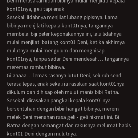
Deni merasakan lidah bibinya mulai menjilati kepala
kont01nya, geli tapi enak.
sesekali lidahnya menjilat lubang pipisnya. Lama
bibinya menjilati kepala kont01nya, tangannya
membelai biji peler keponakannya ini, lalu lidahnya
mulai menjilati batang kont01 Deni, ketika akhirnya
mulutnya mulai mengulum dan menghisap
kont01nya, tanpa sadar Deni mendesah… tangannya
meremas rambut bibinya.
Gilaaaaa… lemas rasanya lutut Deni, seluruh sendi
terasa lepas, enak sekali ia rasakan saat kont01nya
dikulum dan dihisap oleh mulut manis bibi Ratna.
Sesekali dirasakan pangkal kepala kont01nya
bersentuhan dengan bibir hangat bibinya, merem
melek Deni menahan rasa geli - geli nikmat ini. Bi
Ratna dengan semangat dan rakusnya melumat habis
kont01 Deni dengan mulutnya.