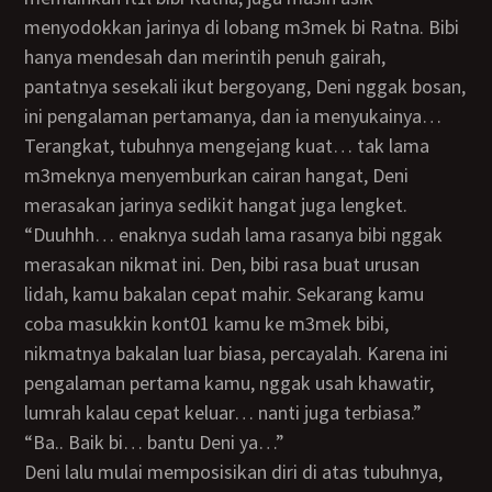
menyodokkan jarinya di lobang m3mek bi Ratna. Bibi
hanya mendesah dan merintih penuh gairah,
pantatnya sesekali ikut bergoyang, Deni nggak bosan,
ini pengalaman pertamanya, dan ia menyukainya…
terangkat, tubuhnya mengejang kuat… tak lama
m3meknya menyemburkan cairan hangat, Deni
merasakan jarinya sedikit hangat juga lengket.
“Duuhhh… enaknya sudah lama rasanya bibi nggak
merasakan nikmat ini. Den, bibi rasa buat urusan
lidah, kamu bakalan cepat mahir. Sekarang kamu
coba masukkin kont01 kamu ke m3mek bibi,
nikmatnya bakalan luar biasa, percayalah. Karena ini
pengalaman pertama kamu, nggak usah khawatir,
lumrah kalau cepat keluar… nanti juga terbiasa.”
“Ba.. Baik bi… bantu Deni ya…”
Deni lalu mulai memposisikan diri di atas tubuhnya,