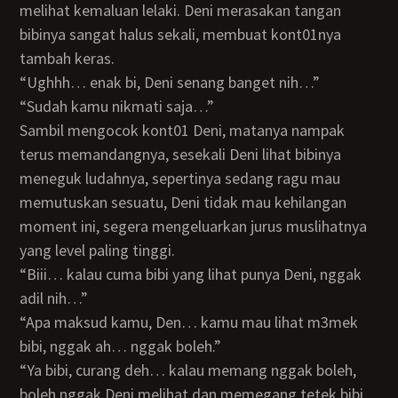
melihat kemaluan lelaki. Deni merasakan tangan
bibinya sangat halus sekali, membuat kont01nya
tambah keras.
“Ughhh… enak bi, Deni senang banget nih…”
“Sudah kamu nikmati saja…”
Sambil mengocok kont01 Deni, matanya nampak
terus memandangnya, sesekali Deni lihat bibinya
meneguk ludahnya, sepertinya sedang ragu mau
memutuskan sesuatu, Deni tidak mau kehilangan
moment ini, segera mengeluarkan jurus muslihatnya
yang level paling tinggi.
“Biii… kalau cuma bibi yang lihat punya Deni, nggak
adil nih…”
“Apa maksud kamu, Den… kamu mau lihat m3mek
bibi, nggak ah… nggak boleh.”
“Ya bibi, curang deh… kalau memang nggak boleh,
boleh nggak Deni melihat dan memegang tetek bibi