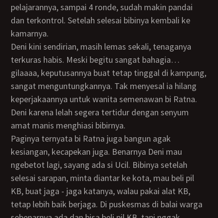
pelajarannya, sampai 4 ronde, sudah makin pandai
dan terkontrol. Setelah selesai bibinya kembali ke
kamarnya.
Deni kini sendirian, masih lemas sekali, tenaganya
terkuras habis. Meski begitu sangat bahagia…
gilaaaa, keputusannya buat tetap tinggal di kampung,
sangat menguntungkannya. Tak menyesal ia hilang
keperjakaannya untuk wanita semenawan bi Ratna.
Deni karena lelah segera tertidur dengan senyum
amat manis menghiasi bibirnya.
Paginya ternyata bi Ratna juga bangun agak
kesiangan, kecapekan juga. Benarnya Deni mau
ngebetot lagi, sayang ada si Ucil. Bibinya setelah
selesai sarapan, minta diantar ke kota, mau beli pil
KB, buat jaga - jaga katanya, walau pakai alat KB,
tetap lebih baik berjaga. Di puskesmas di balai warga
sebenarnya ada dan bisa beli pil KB, tapi nggak