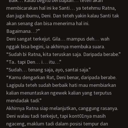
“Baik… kalau begitu bersiaplah… teteh akan
membicarakan hal ini ke Santi… ya tetehmu Ratna,
dan juga ibumu, Deni. Dan teteh yakin kalau Santi tak
akan senang dan bisa menerima hal ini.
Bagaimana…?”
Deni sangat terkejut. Gila… mampus deh… wah
nggak bisa begini, ia akhirnya membuka suara.
“Sudah bi Ratna, kita teruskan saja. Daripada berabe.”
“Ta.. tapi Den… i… itu…”
“Sudah… tenang saja, ayo, santai saja.”
“Kamu dengarkan Rat, Deni benar, daripada berabe.
Lagipula teteh sudah berbaik hati mau membiarkan
kalian menuntaskan ngewek kalian yang terputus
mendadak tadi.”
Akhirnya Ratna siap melanjutkan, canggung rasanya.
Deni walau tadi terkejut, tapi kont01nya masih
ngaceng, maklum tadi dalam posisi tempur dan