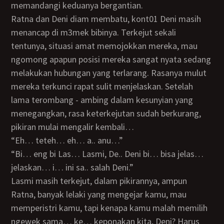
memandangi keduanya bergantian.
Ratna dan Deni diam membatu, kont01 Deni masih
menancap di m3mek bibinya. Terkejut sekali
tentunya, situasi amat memojokkan mereka, mau
ngomong apapun posisi mereka sangat nyata sedang
melakukan hubungan yang terlarang. Rasanya mulut
mereka terkunci rapat sulit menjelaskan. Setelah
lama terombang - ambing dalam kesunyian yang
menegangkan, rasa keterkejutan sudah berkurang,
pikiran mulai mengalir kembali…
“Eh… teteh… eh… a.. anu…”
“Bi… eng bi Las… Lasmi, De.. Deni bi… bisa jelas…
jelaskan… i… ini sa.. salah Deni.”
Lasmi masih terkejut, dalam pikirannya, ampun
Ratna, banyak lelaki yang mengejar kamu, mau
memperistri kamu, tapi kenapa kamu malah memilih
ngewek sama… ke… keponakan kita, Deni? Harus