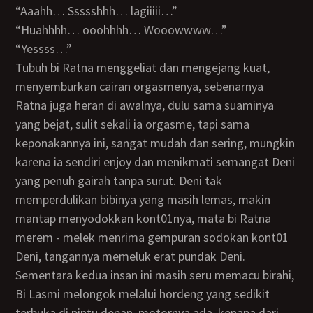
“Aaahh… Ssssshhh… lagiiiii…”
“Huahhhh… ooohhhh… Wooowwww…”
“Yessss…”
Tubuh bi Ratna menggeliat dan mengejang kuat,
menyemburkan cairan orgasmenya, sebenarnya
Ratna juga heran di awalnya, dulu sama suaminya
yang bejat, sulit sekali ia orgasme, tapi sama
keponakannya ini, sangat mudah dan sering, mungkin
karena ia sendiri enjoy dan menikmati semangat Deni
yang penuh gairah tanpa surut. Deni tak
memperdulikan bibinya yang masih lemas, makin
mantap menyodokkan kont01nya, mata bi Ratna
merem - melek menrima gempuran sodokan kont01
Deni, tangannya memeluk erat pundak Deni.
Sementara kedua insan ini masih seru memacu birahi,
Bi Lasmi melongok melalui hordeng yang sedikit
terbuka di pintu depan, motornya ada, kenapa dari