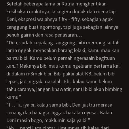
Setelah beberapa lama bi Ratna menghentikan
kesibukan mulutnya, ia segera duduk dan menatap
Deni, ekspresi wajahnya fifty - fifty, sebagian agak
canggung buat ngomong, tapi juga sebagian lainnya
penuh gairah dan rasa penasaran…
“Den, sudah kepalang tanggung, bibi memang sudah
lama nggak merasakan barang lelaki, kamu mau kan
bantu bibi. Kamu belum pernah ngerasain begituan
kan..? Makanya bibi mau kamu ngeluarin pertama kali
di dalam m3mek bibi. Bibi pakai alat KB, belum bibi
lepas, jadi nggak masalah. Eh.. kalau kamu belum
tahu caranya, jangan khawatir, nanti bibi akan bimbing
kamu.”
“I… iii.. iya bi, kalau sama bibi, Deni justru merasa
senang dan bahagia, nggak bakalan nyesal. Kalau
Deni masih bego, maklumin saja ya bi..”
“Ah… nanti juga pintar. Umumnya sih kalau dari