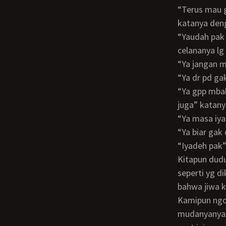
“Terus mau gimana mbak, soalnya saya pikir td itu tidak terlalu basah gitu mbak”
katanya den
“Yaudah pak aku pakai celanaku lg aja, ini celananya pak” kataku sambil memberikan
celananya lg
“Ya jangan
“Ya dr pd g
“Ya gpp mbak, dr pd masuk angin, bapak juga gak pakai celana, malah gak pakai baju
juga” katan
“Ya masa i
“Ya biar g
“Iyadeh pak
Kitapun duduk lg, saat kulit kita bersentuhan itu menimbulkan rasa hangat, benar
seperti yg d
bahwa jiwa 
Kamipun ngobrol2 seperti seorang anak dan ayah, pak vito bercerita tentang masa
mudanyanya 