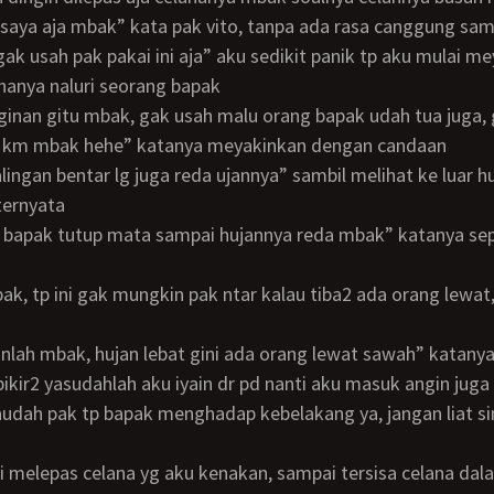
 saya aja mbak” kata pak vito, tanpa ada rasa canggung sam
hanya naluri seorang bapak
r km mbak hehe” katanya meyakinkan dengan candaan
ternyata
kinlah mbak, hujan lebat gini ada orang lewat sawah” katan
 pikir2 yasudahlah aku iyain dr pd nanti aku masuk angin juga
udah pak tp bapak menghadap kebelakang ya, jangan liat si