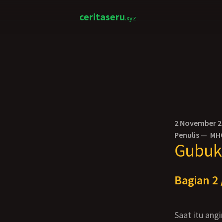
ceritaseru
.xyz
2 November 
Penulis —
MH
Gubuk
Bagian 2 
Saat itu angin berhembus kencang sehingga membuat air hujan terbawa masuk ke