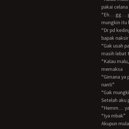
pakai celana
“Eh… gg… gak usah pak pakai ini aja” aku sedikit panik tp aku mulai meyakinkan diri
mungkin itu 
“Dr pd kedinginan gitu mbak, gak usah malu orang bapak udah tua juga, gak mungkin
bapak naksi
“Gak usah palingan bentar lg juga reda ujannya” sambil melihat ke luar hujannya
masih lebat 
“Kalau malu, bapak tutup mata sampai hujannya reda mbak” katanya seperti
memaksa
“Gimana ya pak, tp ini gak mungkin pak ntar kalau tiba2 ada orang lewat, bisa malu
nanti”
“Gak mung
Setelah aku
“Hemm… ya
“Iya mbak”
Akupun mulai melepas celana yg aku kenakan, sampai tersisa celana dalamku, aku