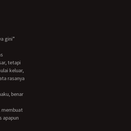
a gini”
ar, tetapi
ai keluar,
ata rasanya
s apapun