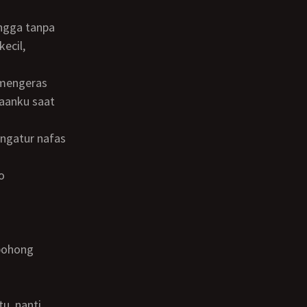
ecil,
daanku saat
rbohong