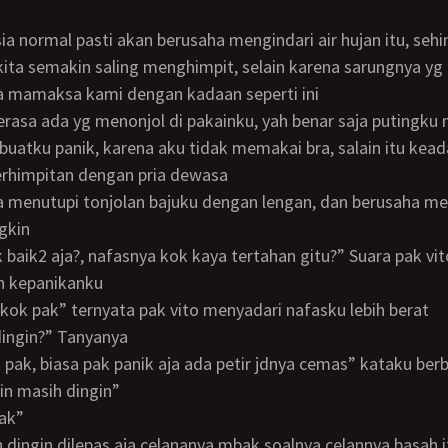
kita semakin saling menghimpit, selain karena sarungnya yg k
a mamaksa kami dengan kadaan seperti ini
uatku panik, karena aku tidak memakai bra, salain itu kea
erhimpitan dengan pria dewasa
gkin
 kepanikanku
p kok pak” ternyata pak vito menyadari nafasku lebih berat
 dingin?” Tanyanya
k pak, biasa pak panik aja ada petir jdnya cemas” kataku be
rain masih dingin”
pak”