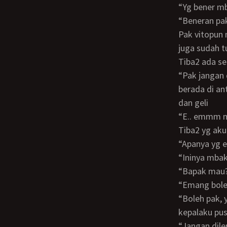
“Yg bener 
“Beneran pa
Pak vitopun memelukku dengan erat, pikiranku antara jijik tp juga kasihan, lagian dia
juga sudah 
Tiba2 ada s
“Pak jangan disitu geli pak” sambil sedikit menggeser kepala pak vito yg tepat
berada di an
dan geli
“E.. emm
Tiba2 yg ak
“Apanya yg
“Ininya mb
“Bapak ma
“Emang bo
“Boleh pak, yg penting jangan dibuka bajunya, bentar pak saya buka jilbab dulu
kepalaku pus
“Jangan dil