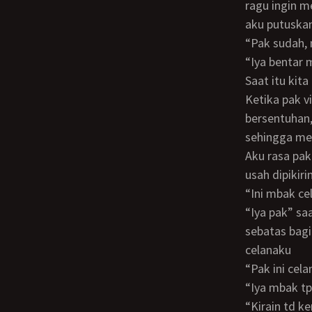
ragu ingin me
aku putuskan
“Pak suda
“Iya bentar
Saat itu ki
Ketika pak vito menunduk untuk melepas celana secara tidak sengaja kulit kami
bersentuhan,
sehingga me
Aku rasa pak vito tidak memakai cd atau mungkin ikut di lepas, *ah sudahlah gak
usah dipikiri
“Ini mbak 
“Iya pak” saat aku pegang celananya ternyata celananya juga basah yg kering hanya
sebatas bagi
celanaku
“Pak ini c
“Iya mbak 
“Kirain td