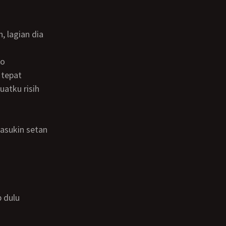
to
uatku risih
rasukin setan