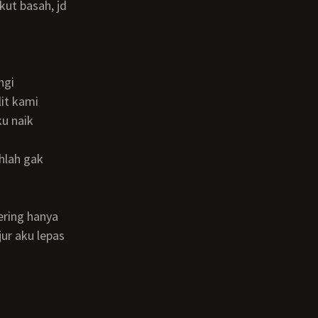
kut basah, jd
ngi
u naik
jur aku lepas