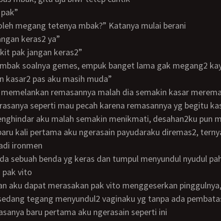
h pak”
boleh megang tetenya mbak?” Katanya mulai berani
 jangan keras2 ya”
akit pak jangan keras2”
f mbak soalnya gemes, empuk banget lama gak megang2 kay
ngan kasar2 pas aku masih muda”
rasanya seperti mau pecah karena remasannya yg begitu kas
nghindar aku malah semakin menikmati, desahan2ku pun mul
baru kali pertama aku ngerasain payudaraku diremas2, terny
adi ironmen
s pak vito
 sedang tegang menyundul2 vaginaku yg tanpa ada pembata
 rasanya baru pertama aku ngerasain seperti ini