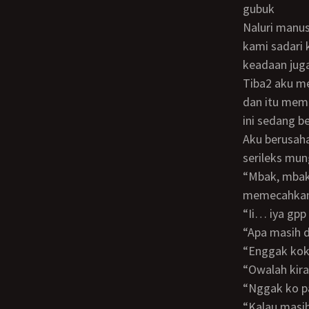
gubuk
Naluri manusia normal pasti akan berusaha mengindari air hujan itu, sehingga tanpa
kami sadari 
keadaan jug
Tiba2 aku merasa ada yg menonjol di pakainku, yah benar saja putingku mengeras
dan itu memb
ini sedang b
Aku berusaha menutupi tonjolan bajuku dengan lengan, dan berusaha mengatur nafas
serileks mun
“Mbak, mbak baik2 aja?, nafasnya kok kaya tertahan gitu?” Suara pak vito
memecahkan
“Ii… iya gp
“Apa masih
“Enggak ko
“Owalah ki
“Nggak ko 
“Kalau masih dingin dilepas aja celananya mbak soalnya celannya basah itu, nanti