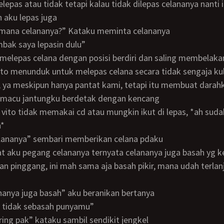
lepas atau tidak tetapi kalau tidak dilepas celananya nanti i
 aku lepas juga
h, mana celananya?” Kataku meminta celananya
 mbak saya lepasin dulu”
ta melepas celana dengan posisi berdiri dan saling membelaka
 ya meskipun hanya pantat kami, tetapi itu membuat darahk
macu jantungku berdetak dengan kencang
n*
celananya” sembari memberikan celana pdaku
an pinggang, ini mah sama aja basah pikir, mana udah terlan
elananya juga basah” aku beranikan bertanya
tp tidak sebasah punyamu”
 kering pak” kataku sambil sendikit jengkel