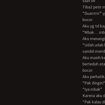
saat ini
Tiba2 peti
“Duarrrrrr” yg membuat ranting pohonnya jatuh di gubuk, sehingga atapnya menjadi
bocor
Aku yg td k
“Mbak… mb
Aku menang
“Udah udah berdiri mbak pindah agak kesamping sini bocor, udah jangan nangis”
sambil memb
Aku masih ketakukan, saat ini terpaksa kita harus berdiri karena gubuk yg kami buat
berteduh ata
bocor
Aku perhati
“Pak dingin?
“Iya mbak”
Karena aku 
“Pak kalau 