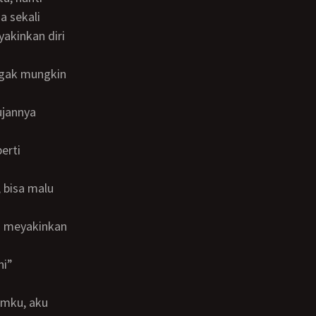
a sekali
ya meyakinkan
ni”