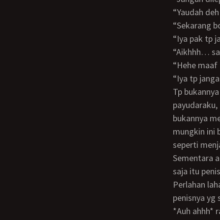
“Yaudah de
“Sekarang 
“Iya pak tp
“Aikhhh… s
“Hehe maa
“Iya tp ja
Tp bukannya memelankan remasannya malah dia semakin kasar meremas
payudaraku, 
bukannya me
mungkin ini 
seperti menj
Sementara ada sebuah benda yg keras dan tumpul menyundul nyudul pahaku, benar
saja itu peni
Perlahan lahan aku dapat merasakan pak vito menggeserkan pinggulnya, membuat
penisnya yg
*auh ahhh*