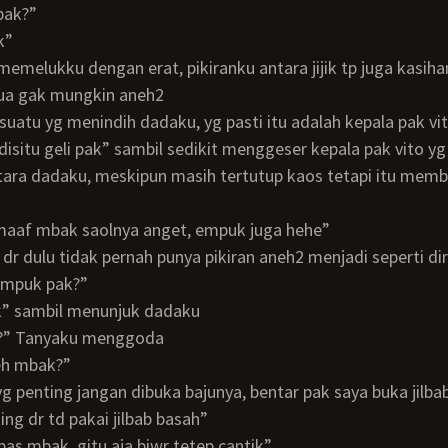
mbak?”
k”
tua gak mungkin aneh2
esuatu yg menindih dadaku, yg pasti itu adalah kepala pak vi
tara dadaku, meskipun masih tertutup kaos tetapi itu memb
m maaf mbak saolnya anget, empuk juga hehe”
u dr dulu tidak pernah punya pikiran aneh2 menjadi seperti di
 empuk pak?”
ak” sambil menunjuk dadaku
u?” Tanyaku menggoda
leh mbak?”
ing dr td pakai jilbab basah”
epas mbak, gitu aja biwr tetep cantik”