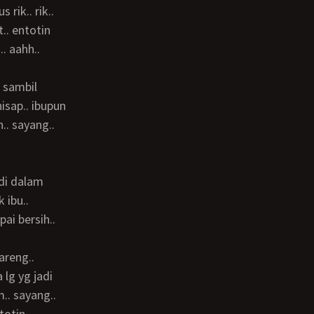
.. entotin
.. aahh..
isap.. ibupun
.. sayang..
 ibu..
ai bersih..
 lg yg jadi
.. sayang..
totin..