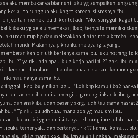
asa aku membukanya biar nanti aku yg sampaikan langsung k
ng kerja.. tp sungguh aku kaget karena isi smsnya “bu..
i balik ibuku yg selalu memakai jilbab, ternyata memiliki ska
a.. aku menutup hp dan meletakkan diatas meja kembali sa
setelah mandi. Malamnya pikiranku melayang layang..
.. bu..?? ya rik.. ada apa.. ibu g kerja hari ini..?? gak.. ibu mint
kit.. lembur td malam.. ""Lembur apaan pikirku.. lembur ngen
u.. riki mau nanya sama ibu..
nya ibu kan masih cantik.. energik.. g mungkinkan kl ibu g pu
nyum.. duh anak ibu udah besar y skrg.. udh tau sama hasrat2
ah bu.. “Tp rik.. ibu udh tua.. mana ada yg mau sm ibu..
. ibuku terhenyak.. dan bertanya.. riki?? kamu.. kamu… aku 
enang aja.. riki g marah kok.. ibu jgn salah tingkah.. makanya r