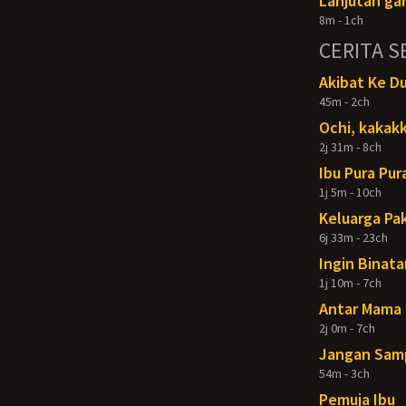
Lanjutan gar
8m - 1ch
CERITA S
Akibat Ke D
45m - 2ch
Ochi, kakakk
2j 31m - 8ch
Ibu Pura Pur
1j 5m - 10ch
Keluarga Pak
6j 33m - 23ch
Ingin Binata
1j 10m - 7ch
Antar Mama 
2j 0m - 7ch
Jangan Samp
54m - 3ch
Pemuja Ibu