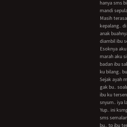
hanya sms bi
mandi sepula
masih terasa loh jepitan memek ibu di kontol adi.. “Aku sungguh kaget bukan
kepalang.. d
anak buahny
diambil ibu 
Esoknya aku memberanikan diri utk bertanya sama ibu.. aku nothing to lose.. jika ibu
marah aku siap
badan ibu sa
ku bilang.. b
sejak ayah meninggal.. knp ibu g nikah lagi.. ""Loh knp kamu tiba2 nanya itu sayang..
gak bu.. soal
ibu ku terse
snyum.. iya l
yup.. ini ksmpatan.. ibu bu.. ini yg mau riki tanya.. kl mmg ibu sudah tua.. knp mas adi
sms semalam.
bu.. tp ibu t