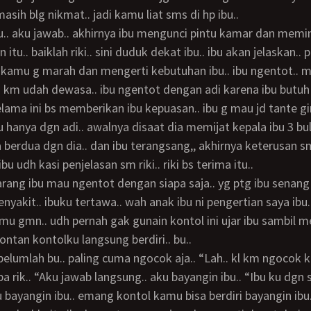
asih blg nikmat.. jadi kamu liat sms di hp ibu..
itu.. baiklah riki.. sini duduk dekat ibu.. ibu akan jelaskan..
 kamu g marah dan mengerti kebutuhan ibu.. ibu ngentot.. ma
n km udah dewasa.. ibu ngentot dengan adi karena ibu butuh
u hanya dgn adi.. awalnya disaat dia memijat kepala ibu 3 bula
a berdua dgn dia.. dan ibu terangsang,, akhirnya keterusan sm
ibu udh kasi penjelasan sm riki.. riki bs terima itu..
penyakit.. ibuku tertawa.. wah anak ibu ni pengertian saya ibu.
amu gmn.. udh pernah gak gunain kontol ini ujar ibu sambil 
ontan kontolku langsung berdiri.. bu..
a rik.. “Aku jawab langsung.. aku bayangin ibu.. “Ibu ku dgn 
u bayangin ibu.. emang kontol kamu bisa berdiri bayangin ibu.