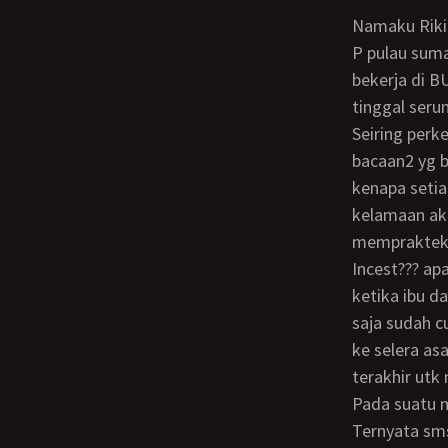
Namaku Riki. Umur 19 th dan baru saja memulai pendidikan di salah satu PTS di kota
P pulau suma
bekerja di 
tinggal seru
Seiring perkembangan waktu. aku mulai mengenal dunia internet dan membaca
bacaan2 yg b
kenapa setia
kelamaan aku
mempraktekka
incest??? apakah aku ingin mati’..?? awalnya aku hanya mencoba melihat sekilas
ketika ibu d
saja sudah c
ke selera asa
terakhir utk
Pada suatu malam aku saat aku akan tidur. Aku melihat hp ibu ku berkedap kedip.
Ternyata sms