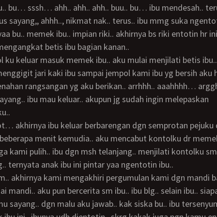
us sayang,, ahhh.., nikmat nak.. terus.. ibu mmg suka ngentot
aa bu.. memek ibu.. impian riki.. akhirnya bs riki entotin hr ini
engangkat betis ibu bagian kanan..
menggigit jari kaki ibu sampai jempol kami ibu yg bersih aku h
nahan rangsangan yg aku berikan.. arrhhh.. aaahhhh… arggh
sayang.. ibu mau keluar.. akupun jg sudah ingin melepaskan
u..
 beberapa menit kemudia.. aku mencabut kontolku dr memek
a kami pulih.. ibu dgn msh telanjang.. menjilati kontolku smp
ng.. ternyata anak ibu ini pintar yaa ngentotin ibu..
ai mandi.. aku pun bercerita sm ibu.. ibu blg.. selain ibu.. siapa
mu sayang.. dgn malu aku jawab.. kak siska bu.. ibu tersenyum
 ibu ini.. ibunya udh dientotin.. skrg kakak juga pgn kamu en