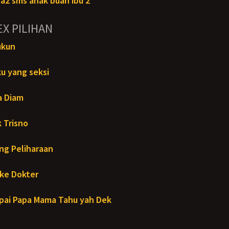
a2 sms anak buah ibu 2
EX PILIHAN
ukun
u yang seksi
a Diam
 Trisno
ng Peliharaan
ke Dokter
ai Papa Mama Tahu yah Dek