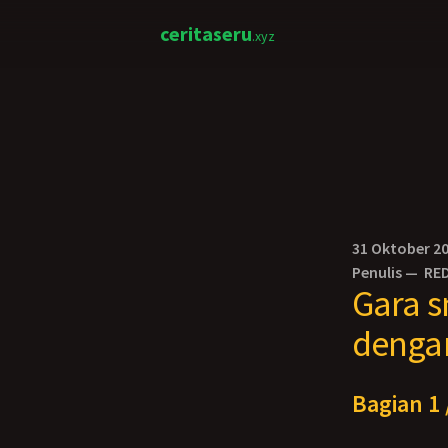
ceritaseru
.xyz
31 Oktober 2
Penulis —
RED
Gara s
denga
Bagian 1 