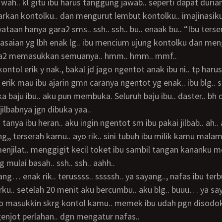
 wah.. kl gitu ibu harus tanggung jawab.. seperti dapat durian
taan hanya gara2 sms.. ssh.. ssh.. bu.. enaak bu.. “Ibu terse
asaian yg lbh enak lg.. ibu mencium ujung kontolku dan me
iba2 memasukkan semuanya.. hmm.. hmm.. mmf..
.. erik mau ibu ajarin gmn caranya ngentot yg enak.. ibu blg.. s
a baju ibu.. aku pun membuka. Seluruh baju ibu.. daster.. bh d
 jilbabnya jgn dibuka yaa..
g,, terserah kamu.. ayo rik.. sini tubuh ibu milik kamu malam 
menjilat.. menggigit kecil toket ibu sambil tangan kananku 
mulai basah.. ssh.. ssh.. aahh..
rku.. setelah 20 menit aku bercumbu.. aku blg.. buuu… ya say
yoo masukkin skrg kontol kamu.. memek ibu udah pgn disodok
njot perlahan.. dgn mengatur nafas..