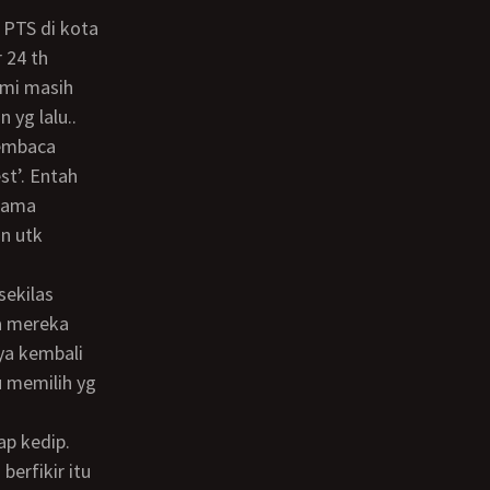
 24 th
ami masih
 yg lalu..
st’. Entah
 Lama
n utk
ha mereka
ya kembali
u memilih yg
berfikir itu