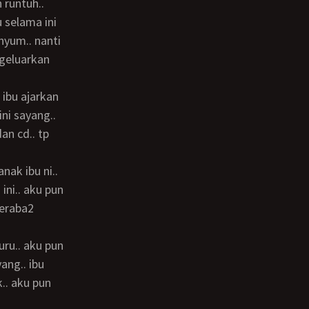
 runtuh..
nyum.. nanti
ngeluarkan
ini sayang..
an cd.. tp
ini.. aku pun
meraba2
ang.. ibu
.. aku pun