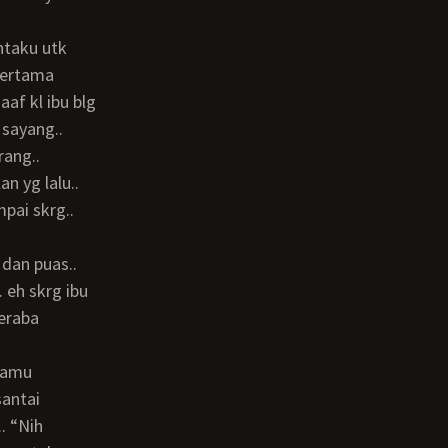
 pertama
af kl ibu blg
 sayang..
n yg lalu..
pai skrg..
. eh skrg ibu
meraba
santai
. “Nih