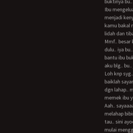
buktinya bu..
ibu mengeluarkan kontolku.. dan mengurut lembut kontolku.. imajinasiku selama ini
menjadi kenya
kamu bakal r
lidah dan t
mmf.. besar kontol erik y nak., bakal jd jago ngentot anak ibu ni.. tp harus ibu ajarkan
dulu.. iya bu
bantu ibu buk
aku blg.. bu..
loh knp syg.. tanya ibu heran.. aku ingin ngentot sm ibu pakai jilbab.. ah.. anak ibu ni..
baiklah sayan
dgn lahap.. 
memek ibu yg 
aah.. sayaaaang… enak rik.. terussss.. sssssh.. ya sayang.., nafas ibu terburu.. aku pun
melahap bibi
tau.. sini a
mulai mengge