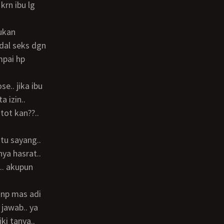
rn ibu lg
ndal seks dgn
mpai hp
a izin..
tot kan??..
nya hasrat..
.. akupun
jawab.. ya
iki tanya..