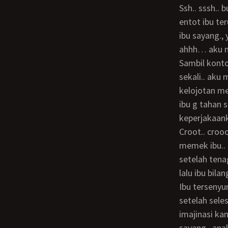
ssh.. sssh.. bu.. bu… sssh… ahh.. ahh.. ahh.. buu.. bu… ibu mendesah.. terus rik.. rik..
entot ibu ter
ibu sayang., y
ahhh… aku m
sambil kontol ku keluar masuk memek ibu.. aku mulai menjilati betis ibu.. sambil
sekali.. aku 
kelojotan me
ibu g tahan 
keperjakaank
Croot.. crooot… akhirnya ibu keluar berbarengan dgn semprotan pejuku di dalam
memek ibu..
setelah tenag
lalu ibu bila
ibu tersenyum.. akhirnya kami mengakhiri pergumulan kami dgn mandi bareng..
setelah seles
imajinasi ka
sayang.. anak