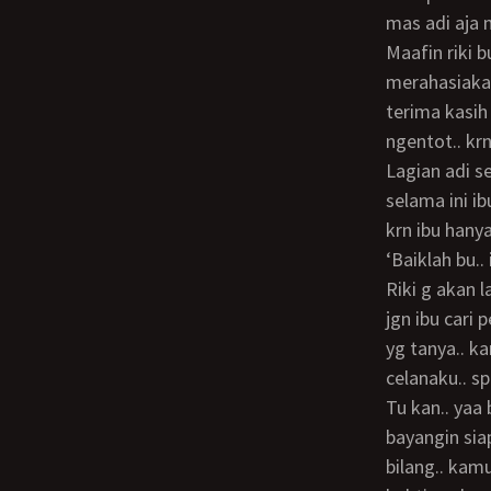
mas adi aja m
maafin riki bu.. aku jawab.. akhirnya ibu mengunci pintu kamar dan memintaku utk
merahasiakan 
terima kasih
ngentot.. kr
lagian adi selama ini bs memberikan ibu kepuasan.. ibu g mau jd tante girang..
selama ini ib
krn ibu hany
‘Baiklah bu.. 
riki g akan larang ibu mau ngentot dengan siapa saja.. yg ptg ibu senang dan puas..
jgn ibu cari 
yg tanya.. k
celanaku.. sp
tu kan.. yaa belumlah bu.. paling cuma ngocok aja.. “Lah.. kl km ngocok kamu
bayangin siap
bilang.. kam