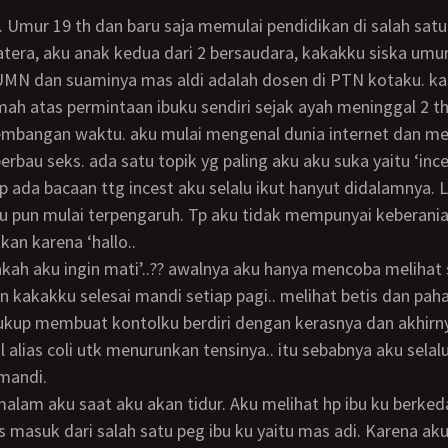
tera, aku anak kedua dari 2 bersaudara, kakakku siska umur
BUMN dan suaminya mas aldi adalah dosen di PTN kotaku. k
mah atas permintaan ibuku sendiri sejak ayah meninggal 2 thn
erbau seks. ada satu topik yg paling aku aku suka yaitu ‘ince
p ada bacaan ttg incest aku selalu ikut hanyut didalamnya.
 pun mulai terpengaruh. Tp aku tidak mempunyai keberania
n karena ‘hallo..
an kakakku selesai mandi setiap pagi.. melihat betis dan pa
ukup membuat kontolku berdiri dengan kerasnya dan akhirn
l alias coli utk menurunkan tensinya.. itu sebabnya aku selal
 mandi.
 masuk dari salah satu peg ibu ku yaitu mas adi. Karena aku 