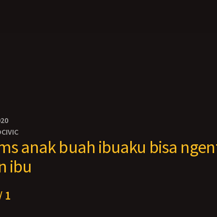
020
CIVIC
ms anak buah ibuaku bisa ngen
n ibu
/ 1