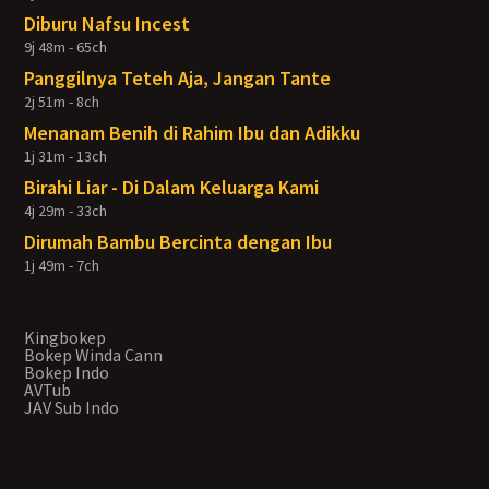
Diburu Nafsu Incest
9j 48m - 65ch
Panggilnya Teteh Aja, Jangan Tante
2j 51m - 8ch
Menanam Benih di Rahim Ibu dan Adikku
1j 31m - 13ch
Birahi Liar - Di Dalam Keluarga Kami
4j 29m - 33ch
Dirumah Bambu Bercinta dengan Ibu
1j 49m - 7ch
Kingbokep
Bokep Winda Cann
Bokep Indo
AVTub
JAV Sub Indo