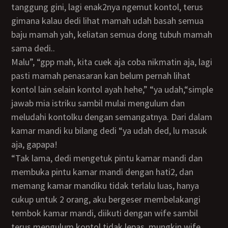
tanggung gini, lagi enak2nya ngemut kontol, terus
gimana kalau dedi lihat mamah udah basah semua
baju mamah yah, keliatan semua dong tubuh mamah
sama dedi..
malu”, “gpp mah, kita cuek aja coba nikmatin aja, lagi
pasti mamah penasaran kan belum pernah lihat
kontol lain selain kontol ayah hehe,” “ya udah,“simple
jawab mia istriku sambil mulai mengulum dan
meludahi kontolku dengan semangatnya. Dari dalam
kamar mandi ku bilang dedi “ya udah ded, lu masuk
aja, gapapa!
“tak lama, dedi mengetuk pintu kamar mandi dan
membuka pintu kamar mandi dengan hati2, dan
memang kamar mandiku tidak terlalu luas, hanya
cukup untuk 2 orang, aku bergeser membelakangi
tembok kamar mandi, diikuti dengan wife sambil
terus mengulum kontol tidak lepas, mungkin wife