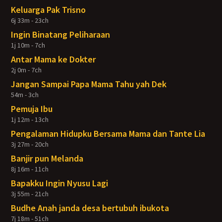
Keluarga Pak Trisno
6j 33m - 23ch
Ingin Binatang Peliharaan
1j 10m - 7ch
Antar Mama ke Dokter
2j 0m - 7ch
Jangan Sampai Papa Mama Tahu yah Dek
54m - 3ch
Pemuja Ibu
1j 12m - 13ch
Pengalaman Hidupku Bersama Mama dan Tante Lia
3j 27m - 20ch
Banjir pun Melanda
8j 16m - 11ch
Bapakku Ingin Nyusu Lagi
3j 55m - 21ch
Budhe Anah janda desa bertubuh ibukota
7j 18m - 51ch