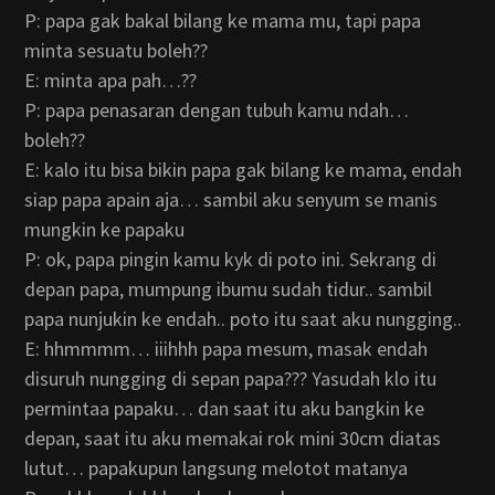
P: papa gak bakal bilang ke mama mu, tapi papa
minta sesuatu boleh??
E: minta apa pah…??
P: papa penasaran dengan tubuh kamu ndah…
boleh??
E: kalo itu bisa bikin papa gak bilang ke mama, endah
siap papa apain aja… sambil aku senyum se manis
mungkin ke papaku
P: ok, papa pingin kamu kyk di poto ini. Sekrang di
depan papa, mumpung ibumu sudah tidur.. sambil
papa nunjukin ke endah.. poto itu saat aku nungging..
E: hhmmmm… iiihhh papa mesum, masak endah
disuruh nungging di sepan papa??? Yasudah klo itu
permintaa papaku… dan saat itu aku bangkin ke
depan, saat itu aku memakai rok mini 30cm diatas
lutut… papakupun langsung melotot matanya