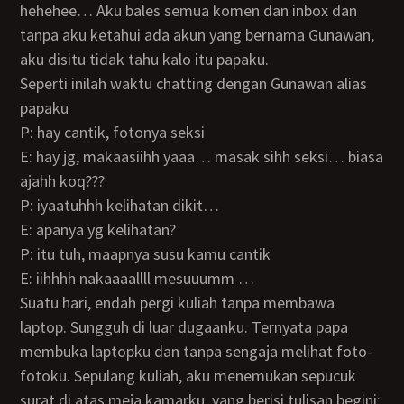
hehehee… Aku bales semua komen dan inbox dan
tanpa aku ketahui ada akun yang bernama Gunawan,
aku disitu tidak tahu kalo itu papaku.
Seperti inilah waktu chatting dengan Gunawan alias
papaku
P: hay cantik, fotonya seksi
E: hay jg, makaasiihh yaaa… masak sihh seksi… biasa
ajahh koq???
P: iyaatuhhh kelihatan dikit…
E: apanya yg kelihatan?
P: itu tuh, maapnya susu kamu cantik
E: iihhhh nakaaaallll mesuuumm …
Suatu hari, endah pergi kuliah tanpa membawa
laptop. Sungguh di luar dugaanku. Ternyata papa
membuka laptopku dan tanpa sengaja melihat foto-
fotoku. Sepulang kuliah, aku menemukan sepucuk
surat di atas meja kamarku, yang berisi tulisan begini: