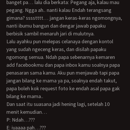
banget pa… lalu dia berkata: Pegang aja, kalau mau
pegang. Ngga ah.. nanti kalau Endah terangsang
gimana? sssstttt… jangan keras-keras ngomongnya,
nanti ibumu bangun dan dengar jawab papaku
berbisik sambil menaruh jari di mulutnya.
Lalu ayahku pun melepas celanaya dengan kontol
yang sudah ngeceng keras, dan disilah papaku
ngomong semua. Ndah papa sebenarnya kemaren
add facebookmu dan papa inbox kamu soalnya papa
penasaran sama kamu. Aku pun menjawab tapi papa
jangan bilang ke mama ya pa, soalnya endah takut,
papa boleh kok request foto ke endah asal papa gak
bilang ke mama..
Dan saat itu suasana jadi hening lagi, setelah 10
menit kemudian…
P: Ndah…???
E: iyaaaa pah…???