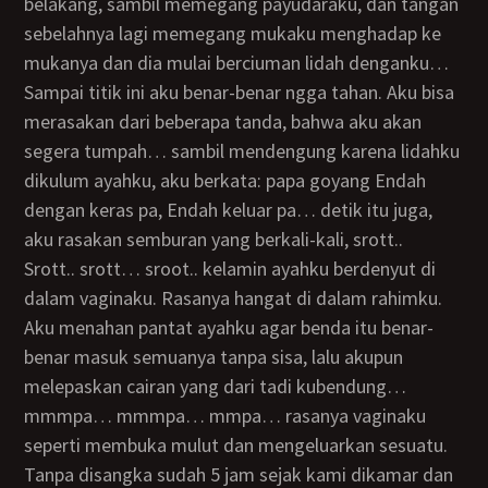
belakang, sambil memegang payudaraku, dan tangan
sebelahnya lagi memegang mukaku menghadap ke
mukanya dan dia mulai berciuman lidah denganku…
Sampai titik ini aku benar-benar ngga tahan. Aku bisa
merasakan dari beberapa tanda, bahwa aku akan
segera tumpah… sambil mendengung karena lidahku
dikulum ayahku, aku berkata: papa goyang Endah
dengan keras pa, Endah keluar pa… detik itu juga,
aku rasakan semburan yang berkali-kali, srott..
srott.. srott… sroot.. kelamin ayahku berdenyut di
dalam vaginaku. Rasanya hangat di dalam rahimku.
Aku menahan pantat ayahku agar benda itu benar-
benar masuk semuanya tanpa sisa, lalu akupun
melepaskan cairan yang dari tadi kubendung…
mmmpa… mmmpa… mmpa… rasanya vaginaku
seperti membuka mulut dan mengeluarkan sesuatu.
Tanpa disangka sudah 5 jam sejak kami dikamar dan