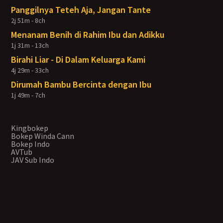
Panggilnya Teteh Aja, Jangan Tante
2j 51m - 8ch
Menanam Benih di Rahim Ibu dan Adikku
1j 31m - 13ch
Birahi Liar - Di Dalam Keluarga Kami
4j 29m - 33ch
Dirumah Bambu Bercinta dengan Ibu
1j 49m - 7ch
Kingbokep
Bokep Winda Cann
Bokep Indo
AVTub
JAV Sub Indo