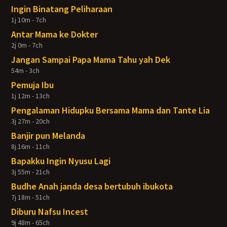
Ingin Binatang Peliharaan
1j 10m - 7ch
Antar Mama ke Dokter
2j 0m - 7ch
Jangan Sampai Papa Mama Tahu yah Dek
54m - 3ch
Pemuja Ibu
1j 12m - 13ch
Pengalaman Hidupku Bersama Mama dan Tante Lia
3j 27m - 20ch
Banjir pun Melanda
8j 16m - 11ch
Bapakku Ingin Nyusu Lagi
3j 55m - 21ch
Budhe Anah janda desa bertubuh ibukota
7j 18m - 51ch
Diburu Nafsu Incest
9j 48m - 65ch