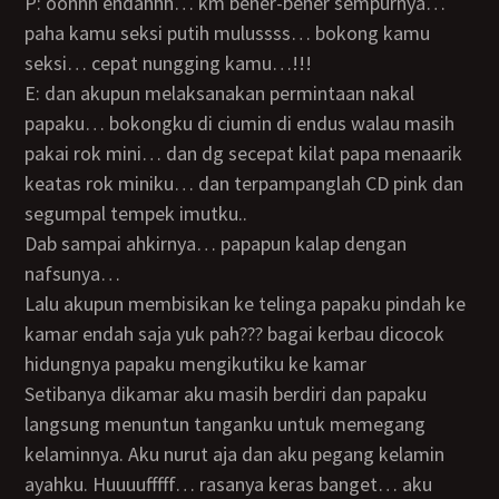
P: oohhh endahhh… km bener-bener sempurnya…
paha kamu seksi putih mulussss… bokong kamu
seksi… cepat nungging kamu…!!!
E: dan akupun melaksanakan permintaan nakal
papaku… bokongku di ciumin di endus walau masih
pakai rok mini… dan dg secepat kilat papa menaarik
keatas rok miniku… dan terpampanglah CD pink dan
segumpal tempek imutku..
Dab sampai ahkirnya… papapun kalap dengan
nafsunya…
Lalu akupun membisikan ke telinga papaku pindah ke
kamar endah saja yuk pah??? bagai kerbau dicocok
hidungnya papaku mengikutiku ke kamar
Setibanya dikamar aku masih berdiri dan papaku
langsung menuntun tanganku untuk memegang
kelaminnya. Aku nurut aja dan aku pegang kelamin
ayahku. Huuuufffff… rasanya keras banget… aku