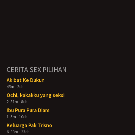
CERITA SEX PILIHAN
Akibat Ke Dukun
45m - 2ch
Ochi, kakakku yang seksi
2j 31m - 8ch
Ibu Pura Pura Diam
1j 5m - 10ch
Keluarga Pak Trisno
6j 33m - 23ch