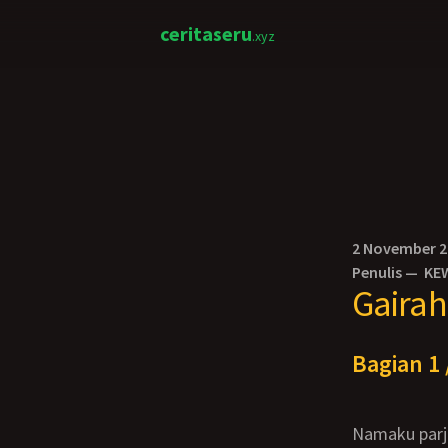
ceritaseru
.xyz
2 November 
Penulis —
KE
Gaira
Bagian 1 
Namaku parjo, tinggal d sebuah desa d pinggiran kota solo. hari itu jam 9 siang, gw