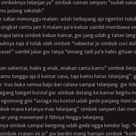
 simboknya telanjan ya” simbok cuman senyum “sudah sana 
mu pulang sekolah.”
 singkat cerita jam 9 malam pa’e keluar sambil membawa s
erapa lama simbok keluar kamar, gw yang udah g tahan lan
hnya tapi d tolak oleh simbok “sebentar jo simbok cuci d
keset” sambil jalan gw tanya “emang tadi pa’e habis gituan
kamu tunggu aja d kamar sana, tapi kamu harus telanjang”.
 trus buka semua baju dan celana sampai telanjang. gw tid
tegang banget kontol gw. simbok datang ke kamar begitu m
ngomong gini “astaga itu kontol udah gede panjang item l
bok mana katanya mau telanjang” simbok senyum dan m
ian yang menempel d tbhnya hingga telanjang.
mbok malam ini jo” gw berdiri meng hampiri simbok “konto