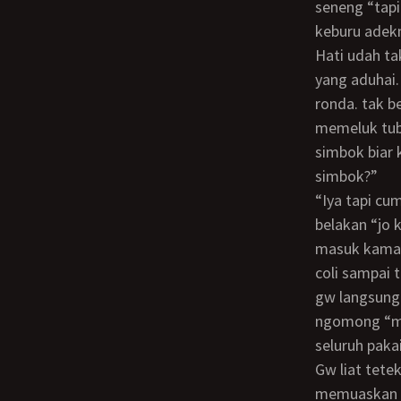
seneng “tapi
keburu adek
Hati udah tak sabar menunggu malam. udah terbayang aja ngentot tubuh simbok
yang aduhai.
ronda. tak b
memeluk tubu
simbok biar 
simbok?”
“iya tapi cuman sebentar, habis g enak, enakan sama kamu” simbok berjalan ke
belakan “jo 
masuk kamar.
coli sampai 
gw langsung 
ngomong “m
seluruh paka
gw liat teteknya simbok sampai bengong udah gede ngga kendor lagi. “kamu harus
memuaskan si