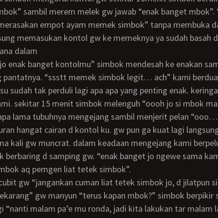
mbok” sambil merem melek gw jawab “enak banget mbok”. 
 merasakan empot ayam memek simbok” tanpa membuka d
sung memasukan kontol gw ke memeknya ya sudah basah d
ana dalam
pantatnya. “ssstt memek simbok legit… ach” kami berdua
 sudah tak perduli lagi apa apa yang penting enak. kering
ami. sekitar 15 menit simbok melenguh “oooh jo si mbok m
rapa lama tubuhnya mengejang sambil menjerit pelan “ooo…
ran hangat cairan d kontol ku. gw pun ga kuat lagi langsung 
 lima kali gw muncrat. dalam keadaan mengejang kami berpel
k berbaring d samping gw. “enak banget jo ngewe sama ka
mbok aq pemgen liat tetek simbok”.
sekarang” gw manyun “terus kapan mbok?” simbok berpikir 
 “nanti malam pa’e mu ronda, jadi kita lakukan tar malam 