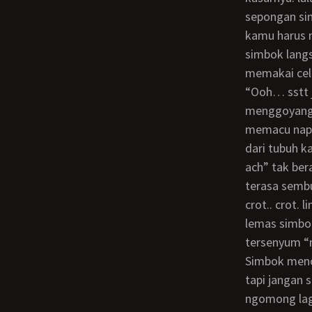
sepongan si
kamu harus
simbok lang
memakai cel
“ooh… sstt jo enak banget kontolmu” simbok mendesah ke enakan sambil terus
menggoyang 
memacu napsu
dari tubuh k
ach” tak be
terasa sembu
crot.. crot.
lemas simbo
tersenyum “
simbok mencubit gw “jangankan cuman liat tetek simbok jo, d jilatpun simbok mau,
tapi jangan 
ngomong lagi