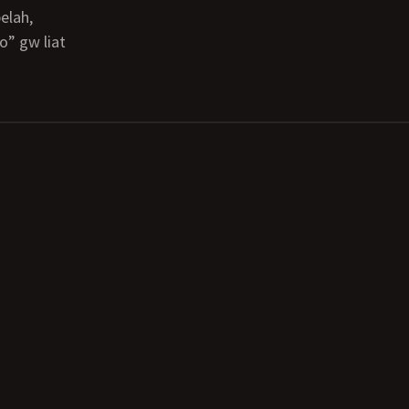
elah,
” gw liat