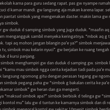
sekolah karna para guru sedang rapat. pas gw nyampe ruma
ci d kamar mandi. gw langsung aja makan karena lapar. se
an pantat simbok yang mengenakan daster. makin lama gw 
ya simbok.
m mengangguk sambil menyeka keringatnya. “mbok aq g ta
k. tapi aq mohon jangan bilangin pa’e ya?” simbok menjawab
tv, simbok mau kelarin nyuci”. gw berjalan ke ruang tenga
duk d kursi panjang.
i “kamu mau simbok ngga cerita kejadian tadi pada pa’e m
k langsung ngomong gitu dengan perasan tegang gw ngom
n simbok pegang paha gw “simbok g bakalan cerita ke pa’e
kamar simbok” gw heran dan ga mengerti.
gi kontol mu” lalu gw d tuntun ke kamarnya simbok dan di 
lu simbok mengoral kontol gw sekitar 10menit simbok berdir