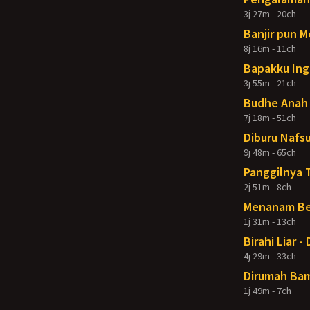
3j 27m - 20ch
Banjir pun 
8j 16m - 11ch
Bapakku Ing
3j 55m - 21ch
Budhe Anah 
7j 18m - 51ch
Diburu Nafsu
9j 48m - 65ch
Panggilnya 
2j 51m - 8ch
Menanam Ben
1j 31m - 13ch
Birahi Liar 
4j 29m - 33ch
Dirumah Bam
1j 49m - 7ch