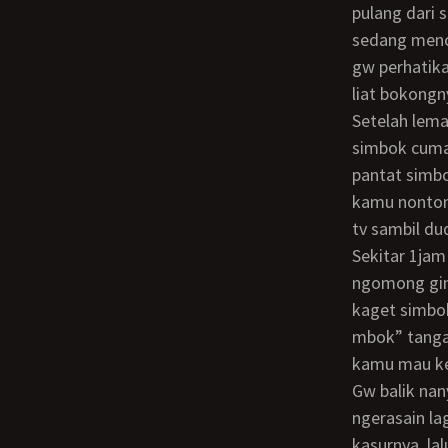
pulang dari 
sedang mencu
gw perhatik
liat bokongn
Setelah lemar gw duduk d samping simbok yang juga duduk. “maafin aq mbok”
simbok cuma
pantat simbo
kamu nonton 
tv sambil du
sekitar 1jam simbok menghampiri gw dan duduk d samping gw. simbok lalu
ngomong gin
kaget simbo
mbok” tanga
kamu mau ke
gw balik nanya “maksud simbok apa?” simbok berbisik d telinga gw “simbok pengen
ngerasain la
kasurnya. la