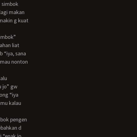
h simbok
lagi makan
makin g kuat
han liat
 “iya, sana
h mau nonton
u jo” gw
ong “iya
 mu kalau
rebahkan d
i “enak jo