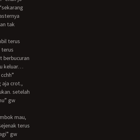
“sekarang
asternya
an tak
 terus
at berbucuran
au keluar…
 cchh”
aja crot.,
ukan. setelah
mu” gw
sejenak terus
lagi” gw