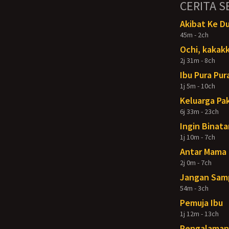
CERITA S
Akibat Ke D
45m - 2ch
Ochi, kakakk
2j 31m - 8ch
Ibu Pura Pur
1j 5m - 10ch
Keluarga Pak
6j 33m - 23ch
Ingin Binata
1j 10m - 7ch
Antar Mama 
2j 0m - 7ch
Jangan Samp
54m - 3ch
Pemuja Ibu
1j 12m - 13ch
Pengalaman 