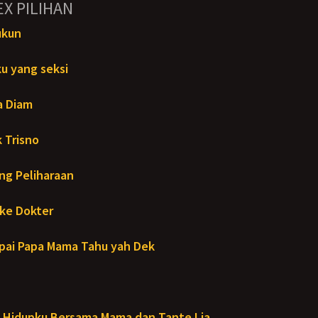
EX PILIHAN
ukun
u yang seksi
a Diam
 Trisno
ng Peliharaan
ke Dokter
ai Papa Mama Tahu yah Dek
Hidupku Bersama Mama dan Tante Lia