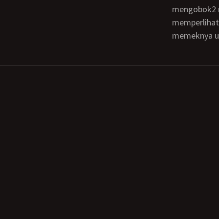
mengobok2 m
memperlihat
memeknya ud