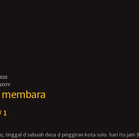
2020
WOYY
h membara
/ 1