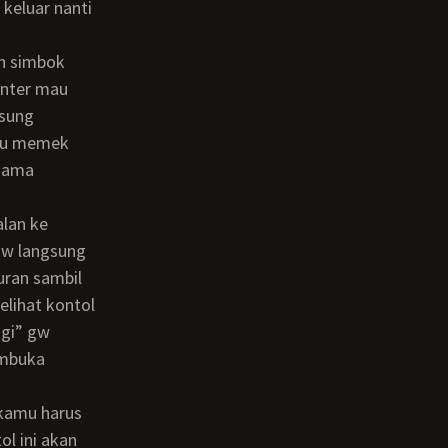
keluar nanti
enter mau
gsung
ulu memek
 sama
 gw langsung
uran sambil
elihat kontol
agi” gw
embuka
l ini akan