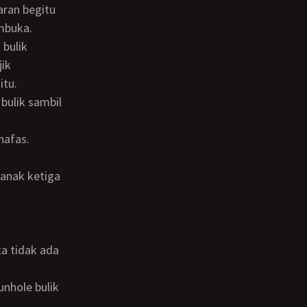
mbuka.
jik
itu.
nafas.