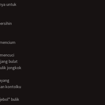
k
jang bulat
ulik jongkok
sayang