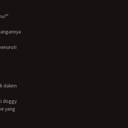
mu?”
rve yang