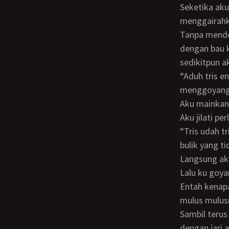
Seketika aku melihat belahan pantat yang tadi membuatku hilang kesadaran begitu
menggairahka
Tanpa mendengarkan arahan bulik aku langsung menjilati belahan pantat bulik
dengan bau k
sedikitpun ak
“Aduh tris enaaaak bangeeeeet sumpah, kamuuu kok mauuu sihh” jawab bulik sambil
menggoyang 
Aku mainkan
Aku jilati 
“tris udah tris nanti lagi ya ayo masukin dulu, takut nanti azwa bangun” (anak ketiga
bulik yang ti
Langsung ak
Lalu ku goy
Entah kenapa aku semakin bergairah melihat pantat bulik yang bisa dikata tidak ada
mulus mulus
Sambil terus menggenjot meki bulik yang sudah basah itu aku mainkan sunhole bulik
dengan jari a