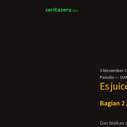
ceritaseru
.xyz
3 November 
Penulis —
DA
Es jui
Bagian 2 
Dari bisikan dan kocokan bulik itu juniorku terasa semakin mengeras. Ada ada