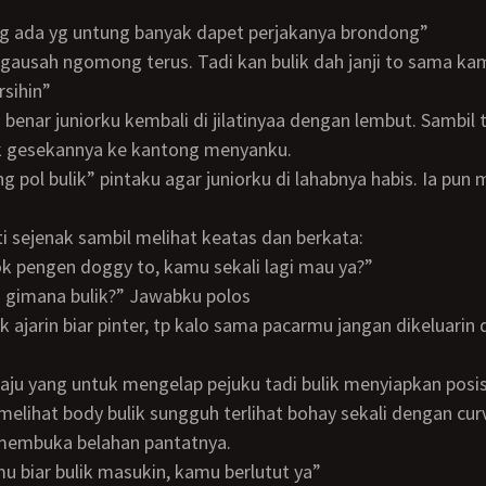
ing ada yg untung banyak dapet perjakanya brondong”
g, gausah ngomong terus. Tadi kan bulik dah janji to sama ka
ersihin”
gesekannya ke kantong menyanku.
nti sejenak sambil melihat keatas dan berkata:
k kok pengen doggy to, kamu sekali lagi mau ya?”
g gimana bulik?” Jawabku polos
 melihat body bulik sungguh terlihat bohay sekali dengan cu
 membuka belahan pantatnya.
olmu biar bulik masukin, kamu berlutut ya”