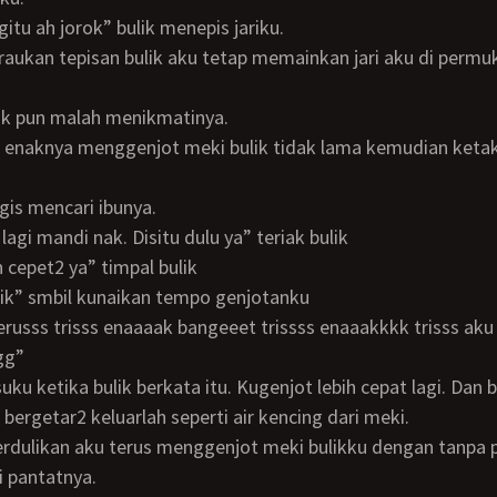
n gitu ah jorok” bulik menepis jariku.
lik pun malah menikmatinya.
gis mencari ibunya.
k lagi mandi nak. Disitu dulu ya” teriak bulik
rin cepet2 ya” timpal bulik
bulik” smbil kunaikan tempo genjotanku
gg”
bergetar2 keluarlah seperti air kencing dari meki.
pantatnya.