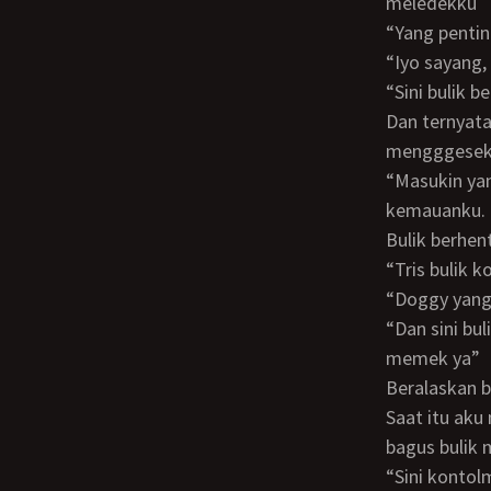
meledekku
“Yang pent
“Iyo sayan
“Sini bulik b
Dan ternyata benar juniorku kembali di jilatinyaa dengan lembut. Sambil tangannya
mengggesek 
“Masukin yang pol bulik” pintaku agar juniorku di lahabnya habis. Ia pun menuruti
kemauanku.
Bulik berhe
“Tris buli
“Doggy yan
“Dan sini bulik ajarin biar pinter, tp kalo sama pacarmu jangan dikeluarin di dalem
memek ya”
Beralaskan baju yang untuk mengelap pejuku tadi bulik menyiapkan posisi doggy.
Saat itu aku
bagus bulik
“Sini kont