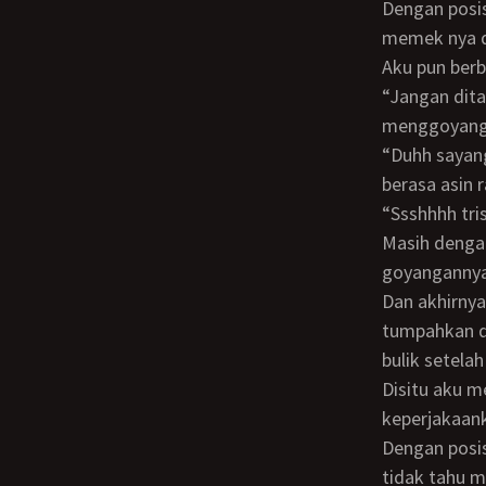
Dengan posisi bulik menciumku dari atas. Kontolku sudah diarahkannya menuju
memek nya d
Aku pun ber
“Jangan ditahan ya tris, kalau pingin keluar keluarin aja” jawab bulik sambil
menggoyangk
“Duhh sayang, enaaaak tenaaan rasaneee bulik” sambil ku ciumi leher bulik yang
berasa asin 
“Ssshhhh tri
Masih dengan posisi WOT akupun memeluk bulik sambil dia mencepatkan tempo
goyangannya 
Dan akhirnya membuat aku jebol “crooooottt croottt croottt” peju ku aku
tumpahkan di
bulik setelah
Disitu aku merasakan kenikmatan yang tiada tara walaupun aku harus merelakan
keperjakaank
Dengan posisi masih pelukan bulik menindih badanku, kami pun berdiam diri sejenak,
tidak tahu m