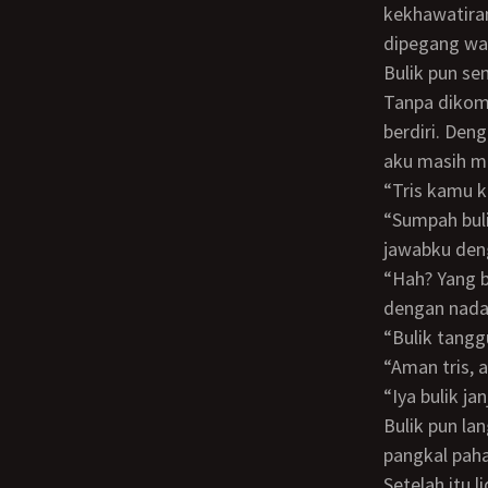
kekhawatiran
dipegang wan
Bulik pun s
Tanpa dikomando bulik mencopot celana osisku dan terlihatlah juniorku yang tegak
berdiri. De
aku masih me
“Tris kamu
“Sumpah bulik aku baru pertama kali seperti ini, dan ini kulakukan sama bulik”
jawabku deng
“Hah? Yang bener tris? Jadi bener kamu baru sebatas ciuman aja?” Tanya nya masih
dengan nada 
“Bulik tan
“Aman tris,
“Iya bulik jan
Bulik pun langsung merespon dengan berganti posisi menungging dan menjilati
pangkal paha
Setelah itu lidahnya menuju kantong menyan si junior langsung dilahapanya disedot