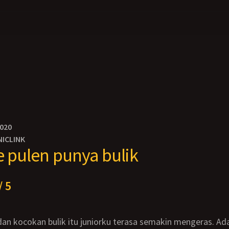
2020
NICLINK
ce pulen punya bulik
/ 5