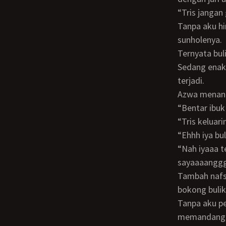
“Tris janga
Tanpa aku hiraukan tepisan bulik aku tetap memainkan jari aku di permukaan
sunholenya.
Ternyata bu
Sedang enak enaknya menggenjot meki bulik tidak lama kemudian ketakutan bulik
terjadi.
Azwa menan
“Bentar ibu
“Tris kelua
“Ehhh iya 
“Nah iyaaa terusss trisss enaaaak bangeeet trissss enaaakkkk trisss aku mau keluar
sayaaaangg
Tambah nafsuku ketika bulik berkata itu. Kugenjot lebih cepat lagi. Dan booom
bokong bulik 
Tanpa aku perdulikan aku terus menggenjot meki bulikku dengan tanpa putus
memandangi 