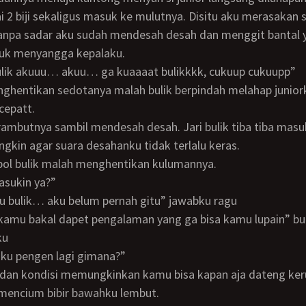
 2 biji sekaligus masuk ke mulutnya. Disitu aku merasakan s
anpa sadar aku sudah mendesah desah dan menggit bantal 
tuk menyangga kepalaku.
bulik akuuu… akuu… ga kuaaaat bulikkkk, cukuup cukuupp”
cepatt.
gkin agar suara desahanku tidak terlalu keras.
ebol bulik malah menghentikan kulumannya.
 masukin ya?”
uu bulik… aku belum pernah gitu” jawabku ragu
ku
u aku pengen lagi gimana?”
 mencium bibir bawahku lembut.