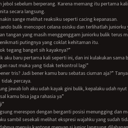
 jebol sebelum berperang. Karena memang itu pertama kali
ita secara langsung.
emakin sange melihat reaksiku seperti cacing kepanasan.
ngan tangan yang masih menggenggam juniorku bulik terus 
nikmati putingnya yang coklat kehitaman itu.
 kok tegang banget sih kayaknya?”
an raut muka yang tidak terkontrol lagi”
tidak percaya.
ggung jawab loh aku udah kayak gini bulik, kepalaku udah nyut
 asal kamu bisa jaga rahasia ya”
ji”
ku sambil sesekali melihat ekspresi wajahku yang sudah tid