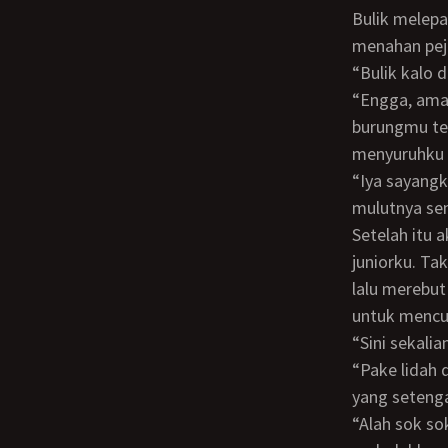
Bulik melepas jepitan memeknya perlahan dan langsung mengambil bajunya untuk
menahan peju
“Bulik kalo
“Engga, aman aja bulik KB. Dasar anak nakal sana ke kamar mandi dulu bersihin
burungmu ter
menyuruhku 
“Iya sayangku yang udah ngilangin keperjakaanku” aku bergegas sambil mencium
mulutnya sem
Setelah itu aku menuju kamar mandi dengan kaki sedikit bergetar untuk mencuci
juniorku. Ta
lalu merebut
untuk mencu
“Sini seka
“Pake lidah dong kalo bersihin yank” kataku bercanda sambil menyodorkan kontolku
yang setenga
“Alah sok sok gaya suruh bersihin pake lidah tadi aja baru sebentae udah jebol” bulik