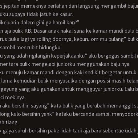
ku supaya tidak jatuh ke kasur.
 dikeluarin dalem gini ga hamil kan?”
us buka lagi ya rolling doornya, keburu om mu pulang” buli
sambil mencubit hidungku
entara bulik mengelapi juniorku menggunakan baju nya.
k lama kemudian bulik menyusulku dengan posisi masih telan
 gayung yang aku gunakan untuk mengguyur juniorku. Lalu b
ci mekinya.
lian aku bersihin sayang” kata bulik yang berubah memanggil 
h tiang.