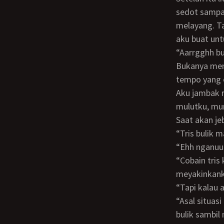
sedot sampai
melayang. T
aku buat un
“Aarrgghh 
Bukanya menghentikan sedotanya malah bulik berpindah melahap juniorku dengan
tempo yang 
Aku jambak rambutnya sambil mendesah desah. Jari bulik tiba tiba masuk ke
mulutku, mun
Saat akan j
“Tris bulik
“Ehh nganu
“Cobain tris kamu bakal dapet pengalaman yang ga bisa kamu lupain” bulik
meyakinkan
“Tapi kala
“Asal situasi dan kondisi memungkinkan kamu bisa kapan aja dateng kerumah” jawab
bulik sambil