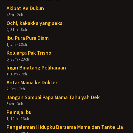
Akibat Ke Dukun
45m - 2ch
Ochi, kakakku yang seksi
2j 31m - 8ch
Ibu Pura Pura Diam
1j 5m - 10ch
Keluarga Pak Trisno
6j 33m - 23ch
Ingin Binatang Peliharaan
1j 10m - 7ch
Antar Mama ke Dokter
2j 0m - 7ch
Jangan Sampai Papa Mama Tahu yah Dek
54m - 3ch
Pemuja Ibu
1j 12m - 13ch
Pengalaman Hidupku Bersama Mama dan Tante Lia