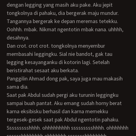
dengan legging yang masih aku pake. Aku jepit
tongkolnya di pahaku, dia bergerak maju mundur.
Tangannya bergerak ke depan meremas tetekku.
Oohhh. mbak. Nikmat ngentotin mbak nana. uhhhh,
desahnya.
Dan crot. crot crot. tongkolnya menyembur
membasahi leggingku. Sial nie bandot, gak tau
legging kesayanganku di kotorin lagi. Setelah
beristirahat sesaat aku berkata.
Panggilin Ahmad dong pak, saya juga mau makasih
sama dia.
Saat pak Abdul sudah pergi aku turunin leggingku
sampai buah pantat. Aku emang sudah horny berat
karna eksibisku berhasil dan karna memekku
tergesek-gesek saat pak Abdul ngentotin pahaku.
Ssssssssshhhh. ohhhhhhhhh ssssssssshhhh. ohhhhhhh
sssssshhhhhhhh ohhhhhhh ssssssshhhhhhhh.