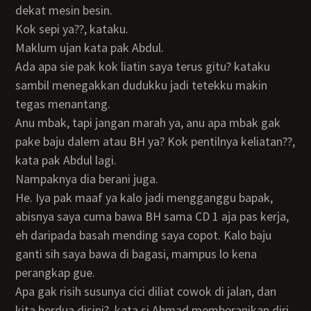
dekat mesin besin.
Kok sepi ya??, kataku.
Maklum ujan kata pak Abdul.
Ada apa sie pak kok liatin saya terus gitu? kataku
sambil menegakkan dudukku jadi tetekku makin
tegas menantang.
Anu mbak, tapi jangan marah ya, anu apa mbak gak
pake baju dalem atau BH ya? Kok pentilnya keliatan??,
kata pak Abdul lagi.
Nampaknya dia berani juga.
He. Iya pak maaf ya kalo jadi mengganggu bapak,
abisnya saya cuma bawa BH sama CD 1 aja pas kerja,
eh daripada basah mending saya copot. Kalo baju
ganti sih saya bawa di bagasi, mampus lo kena
perangkap gue.
Apa gak risih susunya cici diliat cowok di jalan, dan
kita berdua disini?, kata si Ahmad memberanikan diri.