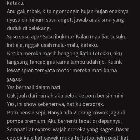
kataku.
Anu gak mbak, kita ngomongin hujan-hujan enaknya
nyusu eh minum susu anget, jawab anak sma yang
duduk di belakang.
Susu susu apa? Susu ibukmu? Kalau mau liat susuku
liat aja, nggak usah malu-malu, kataku.
Ketika mereka masih bengong liatin tetekku, aku
langsung tancap gas karna lampu udah ijo. Kulirik
lewat spion ternyata motor mereka mati karna
gugup.
Yes berhasil dalam hati.
Gak jauh dari rumah aku belok ke pom bensin mini.
Yes, ini show sebenernya, hatiku bersorak.
Pom bensin sepi. Hanya ada 2 orang cowok jaga di
pompa premium. Aku berhenti tepat di depannya.
Sempat liat expresi wajah mereka yang kaget. Dasar
cowok kalo liat cewek muka tertutup helm pasti liat