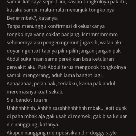
sambil liat saya seperti ini, kasian tongkolnya pak itu,
kataku sambil malu-malu menunjuk tongkolnya.
Bener mbak?, katanya.
Tanpa menunggu konfirmasi dikeluarkanya
tongkolnya yang coklat panjang. Mmmmmmmm
sebenernya aku pengen ngemut juga sih, walau aku
doyan ngentot tapi ya pilih-pilih jangan-jangan pak
Abdul suka main sama perek kan bisa ketularan
penyakit aku. Pak Abdul terus mengocok tongkolnya
sambil mengerang, aduh lama banget lagi.
Aaaaaaaaa, pelan pak, teriakku, karna pak abdul
meremasnya kuat sekali.
Sial bandot tua ini.
Uhhhhhhhhh. Ahhhh sssshhhhhhhhh mbak.. jepit dunk
di paha mbak aja gak usah di memek, gak bisa keluar
nie nanggung, katanya.
Akupun nungging memposisikan diri doggy style