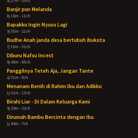
3j 27m - 20ch
Banjir pun Melanda
8j 16m - 11ch
Bapakku Ingin Nyusu Lagi
3j 55m - 21ch
Budhe Anah janda desa bertubuh ibukota
7j 18m - 51ch
Diburu Nafsu Incest
9j 48m - 65ch
Panggilnya Teteh Aja, Jangan Tante
2j 51m - 8ch
Menanam Benih di Rahim Ibu dan Adikku
1j 31m - 13ch
Birahi Liar - Di Dalam Keluarga Kami
4j 29m - 33ch
Dirumah Bambu Bercinta dengan Ibu
1j 49m - 7ch