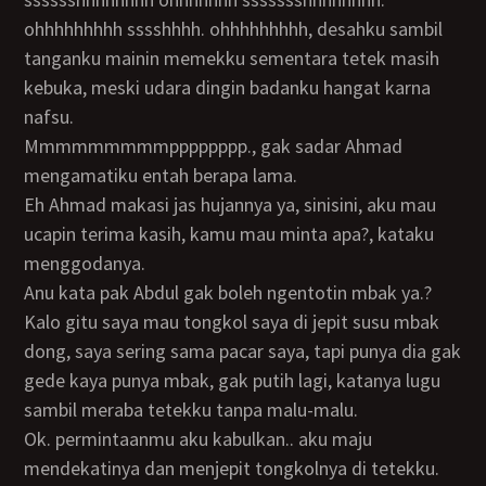
ohhhhhhhhh sssshhhh. ohhhhhhhhh, desahku sambil
tanganku mainin memekku sementara tetek masih
kebuka, meski udara dingin badanku hangat karna
nafsu.
Mmmmmmmmmpppppppp., gak sadar Ahmad
mengamatiku entah berapa lama.
Eh Ahmad makasi jas hujannya ya, sinisini, aku mau
ucapin terima kasih, kamu mau minta apa?, kataku
menggodanya.
Anu kata pak Abdul gak boleh ngentotin mbak ya.?
Kalo gitu saya mau tongkol saya di jepit susu mbak
dong, saya sering sama pacar saya, tapi punya dia gak
gede kaya punya mbak, gak putih lagi, katanya lugu
sambil meraba tetekku tanpa malu-malu.
Ok. permintaanmu aku kabulkan.. aku maju
mendekatinya dan menjepit tongkolnya di tetekku.