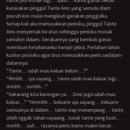
tante jadi konak lagi… aahh… kamu ganas sekali…”
kurasakan pinggul Tante Anis yang semula diam
pasrah kini mulai mengikuti gerakan pinggulku.
Setiap kali aku menusukkan penisku, pinggul Tante
Anis menyentak ke atas sehingga penisku masuk
semakin dalam. Gerakannya yang kembali ganas
membuat ketahananku hampir jebol. Perlahan-lahan
kuatur posisiku agar bisa menusukkan penis sedalam-
dalamnya.
“Tante… udah mau keluar belum…?”
“Mmhh… iya sayang… tante udah mau keluar lagi…
mmhh… mmhh…”
“Sekarang kita barengan ya… Doni juga udah mau
keluar…” “Hmmhh… keluarin aja sayang… keluarin
semuanya di dalam… tante siap menampung… tante
udah nggak tahan sayaang.. tusuk tante yang kuat…
mmhh… uuh… rasanya penis kamu makin besar…