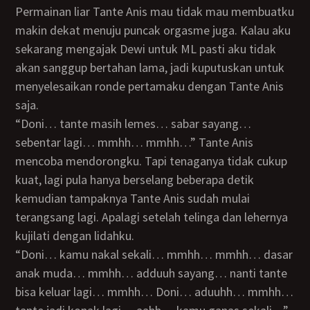
Permainan liar Tante Anis mau tidak mau membuatku
makin dekat menuju puncak orgasme juga. Kalau aku
sekarang mengajak Dewi untuk ML pasti aku tidak
akan sanggup bertahan lama, jadi kuputuskan untuk
menyelesaikan ronde pertamaku dengan Tante Anis
saja.
“Doni… tante masih lemes… sabar sayang…
sebentar lagi… mmhh… mmhh…” Tante Anis
mencoba mendorongku. Tapi tenaganya tidak cukup
kuat, lagi pula hanya berselang beberapa detik
kemudian tampaknya Tante Anis sudah mulai
terangsang lagi. Apalagi setelah telinga dan lehernya
kujilati dengan lidahku.
“Doni… kamu nakal sekali… mmhh… mmhh… dasar
anak muda… mmhh… adduuh sayang… nanti tante
bisa keluar lagi… mmhh… Doni… aduuhh… mmhh…