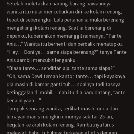
Setelah meletakkan barang-barang bawaannya
wanita itu mulai menceburkan diri ke kolam renang,
tepat di seberangku. Lalu perlahan ia mulai berenang
mengelilingi kolam renang. Saat ia berenang di
depanku, kuberanikan memanggil namanya, “Tante
Anis…” Wanita itu berhenti dan berbalik menatapku.
“Hey… Doni ya… sama siapa berenang?” tanya Tante
Anis sambil mencubit lenganku.
“Biasa tante… sendirian aja, tante sama siapa?”
“Oh, sama Dewi teman kantor tante… tapi kayaknya
dia masih di kamar ganti tuh… soalnya tadi tasnya
ketinggalan di mobil… nah itu dia baru datang, tante
kenalin yaaa…”
Tampak seorang wanita, terlihat masih muda dan
lumayan manis mungkin umurnya sekitar 25-an,
berjalan ke arah kolam renang. Rambutnya lurus
melewati bahu, tubuhnya terkesan atletis dengan