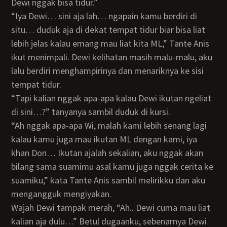
Dewi nggak bisa tidur.”
“Iya Dewi… sini aja lah… ngapain kamu berdiri di
situ… duduk aja di dekat tempat tidur biar bisa liat
lebih jelas kalau emang mau liat kita ML,” Tante Anis
ikut menimpali. Dewi kelihatan masih malu-malu, aku
lalu berdiri menghampirinya dan menariknya ke sisi
tempat tidur.
“Tapi kalian nggak apa-apa kalau Dewi ikutan ngeliat
di sini…?” tanyanya sambil duduk di kursi.
“Ah nggak apa-apa Wi, malah kami lebih senang lagi
kalau kamu juga mau ikutan ML dengan kami, iya
khan Don… Ikutan ajalah sekalian, aku nggak akan
bilang sama suamimu asal kamu juga nggak cerita ke
suamiku,” kata Tante Anis sambil melirikku dan aku
mengangguk mengiyakan.
Wajah Dewi tampak merah, “Ah.. Dewi cuma mau liat
kalian aja dulu…” Betul dugaanku, sebenarnya Dewi