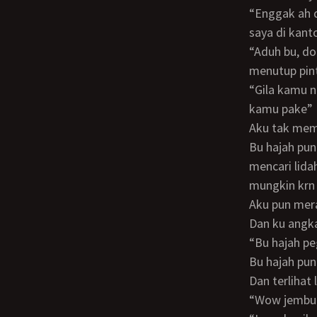
“Enggak ah don lain kali aja rumahmu rame, kalo gak besok aja dateng ke ruangan
saya di kant
“Aduh bu, doni udah gak tahan”aku pun menarik nya menuju kamar ku dan mulai
menutup pin
“Gila kamu nekat bgt, tadi pagi mama mu sendiri kamu entot skrg malah ibu yg bakal
kamu pake”
Aku tak mem
Bu hajah pun langsung membalas lumatan ku, kami saling bertukar ludah dan saling
mencari lida
mungkin krn
Aku pun mer
Dan ku angk
“Bu hajah 
Bu hajah p
Dan terliha
“Wow jembu