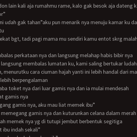
or”
tu
balas perkataan nya dan langsung melahap habis bibir nya
h, menurutku cara ciuman hajah yanti ini lebih handal dari m
 lebih berpengalaman
aba toket nya dari luar gamis nya dan ia mulai mendesah
at gamis nya
pegang gamis nya, aku mau liat memek ibu”
un memegang gamis nya dan kuturunkan celana dalam merah
t lah memek nya yg di tutupi jembut berbentuk segitiga
t ibu indah sekali”