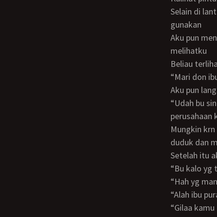
Selain di lan
gunakan
Aku pun mendengar pintu terbuka bu hajah pun keluar dan seketika beliau kaget
melihatku
Beliau terl
“Mari don i
Aku pun lan
“Udah bu sini temenin doni, doni bosen di bawah, kita cerita2 aja tentang kemajuan
perusahaan 
Mungkin krn tak enak menolak permintaan boss nya di perusahaan maka beliau pun
duduk dan m
Setelah itu
“Bu kalo yg
“Hah yg m
“Alah ibu 
“Gilaa kam