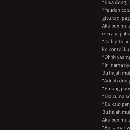
“Bisa dong
“Yaudah coba ibu juga penasaran kenapa sampe mama mu mau, bahkan sampe lemes
gitu tadi pa
Aku pun mulai menceritakan awal mula persetubuhan ku dengan mama sambil
meraba paha
“Jadi gitu bu, skrg mama udah kecanduan sama kontol ini”ucapku dan mengarah kan
ke kontol ku
“Ohhh yaa
“Ini nama n
Bu hajah m
“Aduhh don
“Emang pun
“Dia cuma 
“Bu kalo p
Bu hajah m
Aku pun mul
“Bu kamar 