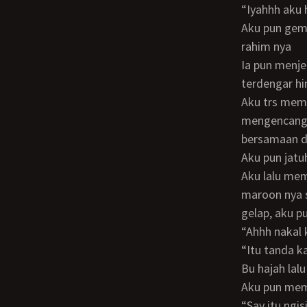
“Iyahhh aku
Aku pun gemas dan aku menyodok memek nya sangat kencang sampe mentok ke
rahim nya
Ia pun menjerit tertahan dan menutup mulut nya dengan bantal supaya jeritan nya tak
terdengar h
Aku trs memompa nya dengan kencang hingga kurasakan dinding memek nya
mengencang 
bersamaan d
Aku pun ja
Aku lalu membalikan badan nya dan mengangkt gamis dan menurunkn BH merah
maroon nya s
gelap, aku p
“Ahhh naka
“Itu tanda 
Bu hajah l
Aku pun me
“Say itu n