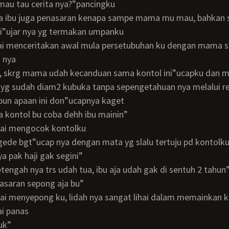
, mau tau cerita nya?”pancingku
gi”ujar nya yg termakan umpanku
 nya
 yg sudah diam2 kubuka tanpa sepengetahuan nya melalui re
mpun apaan ini don”ucapnya kaget
ya kontol bu coba dehh ibu mainin”
ulai mengocok kontolku
 gede bgt”ucap nya dengan mata yg slalu tertuju pd kontolk
ya pak haji gak segini”
setengah nya trs udah tua, ibu aja udah gak di sentuh 2 tahun
enasaran sepong aja bu”
ulai menyepong ku, lidah nya sangat lihai dalam memainkan 
ai panas
yuk”