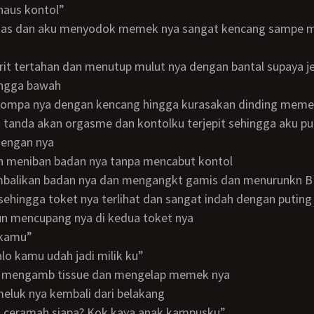
 haus kontol”
ingga bawah
tanda akan orgasme dan kontolku terjepit sehingga aku pu
engan nya
tuh meniban badan nya tanpa mencabut kontol
ehingga toket nya terlihat dan sangat indah dengan putin
un mencupang nya di kedua toket nya
l kamu”
kalo kamu udah jadi milik ku”
alu mengamb tissue dan mengelap memek nya
meluk nya kembali dari belakang
gisi ceramah siapa? Kok kaya anak kampusku”