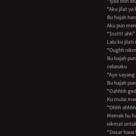
“Iyaa don i
“aku jilat ya
Bu hajah h
Aku pun men
“Sssttt ah
Lalu ku jilati 
“Oughh ni
Bu hajah pun orgasme lalu aku menidurkan nya di kasur ku, lalu aku melepas kan
celanaku
“Ayo sayan
Bu hajah p
“Oahhhh g
Ku mulai m
“Ohhh ahh
Memek bu hajah serasa masih sempit walaupun tak sesempit mama tapi masih
nikmat untuk
“Dasar ha