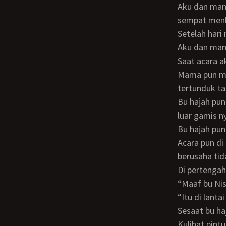
Aku dan mama seharian sibuk untuk menyiapkan acara nanti malam sampai tak
sempat menl
Setelah hari
Aku dan ma
Saat acara 
Mama pun menyalami bu hajah, ketika bu hajah menyalami ku, ku lihat muka nya
tertunduk ta
Bu hajah pun masuk ke dalam rumah, aku pun iseng meremas pantat bahenol dari
luar gamis 
Bu hajah p
Acara pun di mulai, aku sengaja duduk di depan bu hajah, sepanjang acara ku lihat ia
berusaha tid
Di perteng
“Maaf bu N
“Itu di lan
Sesaat bu ha
Kulihat pintu toilet tertutup, aku pun menunggu di meja makan dekat tangga krn