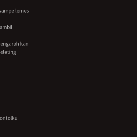
sleting
u
”
kontolku