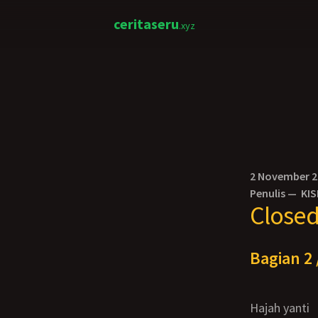
ceritaseru
.xyz
2 November 
Penulis —
KIS
Close
Bagian 2 
Hajah yanti