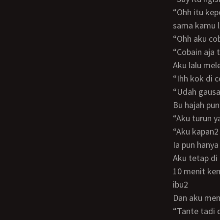
“Ohh itu keponakanku dia skrg tinggal sama aku nama nya fenny, dia juga 1 kampus
sama kamu l
“Ohh aku c
“Cobain aj
Aku lalu m
“Ihh kok di 
“Udah gau
Bu hajah pu
“Aku turun
“Aku kapa
Ia pun hany
Aku tetap d
10 menit kemudian acara nya selesai, dan kulihat mama asyik ngobrol dengan para
ibu2
Dan aku me
“Tante tadi dari mana aja, aku grogi tau kasih ceramah sama orang yg gak aku kenal