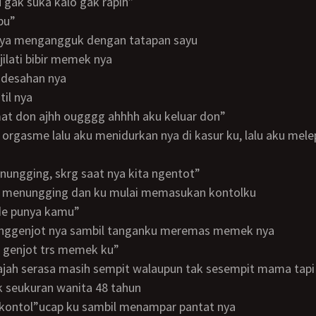
bu gak suka kalo gak rapih”
 bu”
anya mengangguk dengan tatapan sayu
jilati bibir memek nya
h” desahan nya
itil nya
kmat don ajhh ougggg ahhhh aku keluar don”
g nungging, skrg saat nya kita ngentot”
un menungging dan ku mulai memasukan kontolku
ede punya kamu”
enggenjot nya sambil tanganku meremas memek nya
hh genjot trs memek ku”
 seukuran wanita 48 tahun
us kontol”ucap ku sambil menampar pantat nya