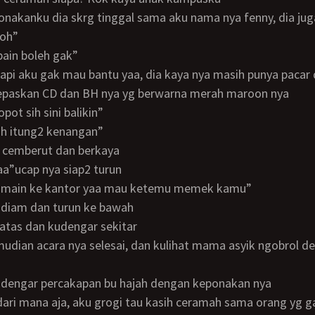
oh”
obain boleh gak”
a tapi aku gak mau bantu yaa, dia kaya nya masih punya paca
elepaskan CD dan BH nya yg berwarna merah maroon nya
copot sih sini balikin”
sah itung2 kenangan”
n cemberut dan berkaya
 yaa”ucap nya siap2 turun
n2 main ke kantor yaa mau ketemu memek kamu”
a diam dan turun ke bawah
i atas dan kudengar sekitar
ndengar percakapan bu hajah dengan keponakan nya