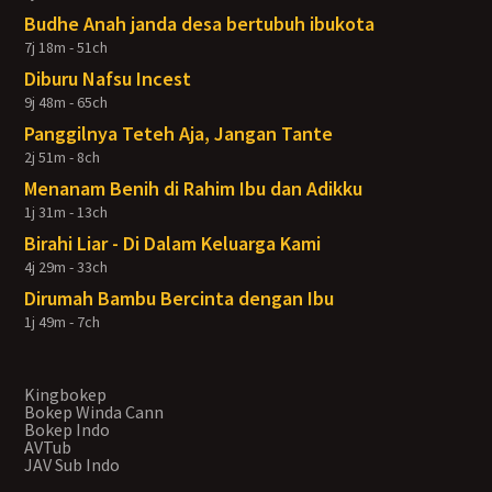
Budhe Anah janda desa bertubuh ibukota
7j 18m - 51ch
Diburu Nafsu Incest
9j 48m - 65ch
Panggilnya Teteh Aja, Jangan Tante
2j 51m - 8ch
Menanam Benih di Rahim Ibu dan Adikku
1j 31m - 13ch
Birahi Liar - Di Dalam Keluarga Kami
4j 29m - 33ch
Dirumah Bambu Bercinta dengan Ibu
1j 49m - 7ch
Kingbokep
Bokep Winda Cann
Bokep Indo
AVTub
JAV Sub Indo