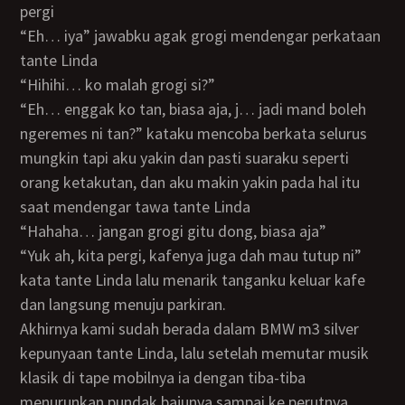
pergi
“Eh… iya” jawabku agak grogi mendengar perkataan
tante Linda
“Hihihi… ko malah grogi si?”
“Eh… enggak ko tan, biasa aja, j… jadi mand boleh
ngeremes ni tan?” kataku mencoba berkata selurus
mungkin tapi aku yakin dan pasti suaraku seperti
orang ketakutan, dan aku makin yakin pada hal itu
saat mendengar tawa tante Linda
“Hahaha… jangan grogi gitu dong, biasa aja”
“Yuk ah, kita pergi, kafenya juga dah mau tutup ni”
kata tante Linda lalu menarik tanganku keluar kafe
dan langsung menuju parkiran.
Akhirnya kami sudah berada dalam BMW m3 silver
kepunyaan tante Linda, lalu setelah memutar musik
klasik di tape mobilnya ia dengan tiba-tiba
menurunkan pundak bajunya sampai ke perutnya