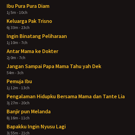
Ibu Pura Pura Diam
1j 5m - 10ch
Keluarga Pak Trisno
6j 33m - 23ch
Ingin Binatang Peliharaan
1j 10m - 7ch
Antar Mama ke Dokter
2j 0m - 7ch
Jangan Sampai Papa Mama Tahu yah Dek
54m - 3ch
Pemuja Ibu
1j 12m - 13ch
Pengalaman Hidupku Bersama Mama dan Tante Lia
3j 27m - 20ch
Banjir pun Melanda
8j 16m - 11ch
Bapakku Ingin Nyusu Lagi
3j 55m - 21ch