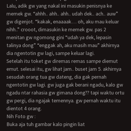
lalu, adik gw yang nakal ini masukin penisnya ke
memek gw. “ahhh.. ahh.. ahh.. udah dek.. ach.. auw”
gw digenjot. “kakak, enaaaak… oh, aku mau keluar
nihh..” crooot, dimasukin ke memek gw. pas 2
menitan gw ngomong gini “udah ya dek, lepasin
talinya dong” “enggak ah, aku masih mau” akhirnya
dia ngentotin gw lagi, sampe keluar lagi.
setelah itu toket gw diremas remas sampe diemut
emut. selesai itu, gw lihat jam.. buset jam 5. akhirnya
sesudah orang tua gw dateng, dia gak pernah
ngentotin gw lagi. gw juga gak berani ngadu, kalo gw
ngadu ntar rahasia gw gimana dong?? tapi waktu ortu
gw pergi, dia ngajak temennya. gw pernah waktu itu
dientot 4 orang.
Nih Foto gw :
buka aja tuh gambar kalo pingin liat