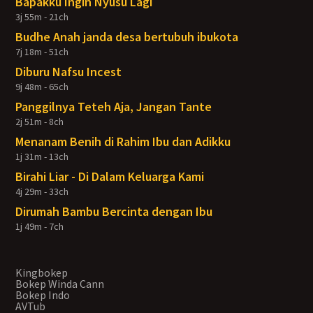
Bapakku Ingin Nyusu Lagi
3j 55m - 21ch
Budhe Anah janda desa bertubuh ibukota
7j 18m - 51ch
Diburu Nafsu Incest
9j 48m - 65ch
Panggilnya Teteh Aja, Jangan Tante
2j 51m - 8ch
Menanam Benih di Rahim Ibu dan Adikku
1j 31m - 13ch
Birahi Liar - Di Dalam Keluarga Kami
4j 29m - 33ch
Dirumah Bambu Bercinta dengan Ibu
1j 49m - 7ch
Kingbokep
Bokep Winda Cann
Bokep Indo
AVTub