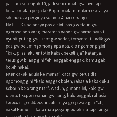
pas jam setengah 10, jadi sepi rumah gw. nyokap
bokap malah pergi ke Bogor malam malam (katanya
sih mereka perginya selama 4 hari doang).
NAH… Kejadiannya pas disini. pas gw tidur, gw
ngerasa ada yang meremas nenen gw sama nyubit
nyubit puting gw.. saat gw sadar, ternyata itu adik gw.
pas gw belum ngomong apa apa, dia ngomong gini
“kak, pliss. aku entotin kakak sekali aja” katanya.
terus gw bilang gini “eh, enggak enggak. kamu gak
boleh nakal.
ntar kakak aduin ke mama” kata gw. terus dia
ngomong gini “kalo enggak boleh, rahasia kakak aku
sebarin ke orang ntar”. waduh, gimana ini, kalo gw
dientot keperawanan gw ilang, kalo enggak rahasia
terbesar gw dibocorin, akhirnya gw jawab gini “eh,
nakal kamu ini. kalo mau pegang boleh aja tapi jangan
dimasukin ke memek kakak”.