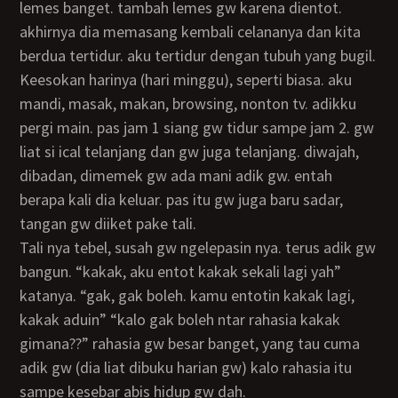
lemes banget. tambah lemes gw karena dientot.
akhirnya dia memasang kembali celananya dan kita
berdua tertidur. aku tertidur dengan tubuh yang bugil.
keesokan harinya (hari minggu), seperti biasa. aku
mandi, masak, makan, browsing, nonton tv. adikku
pergi main. pas jam 1 siang gw tidur sampe jam 2. gw
liat si ical telanjang dan gw juga telanjang. diwajah,
dibadan, dimemek gw ada mani adik gw. entah
berapa kali dia keluar. pas itu gw juga baru sadar,
tangan gw diiket pake tali.
tali nya tebel, susah gw ngelepasin nya. terus adik gw
bangun. “kakak, aku entot kakak sekali lagi yah”
katanya. “gak, gak boleh. kamu entotin kakak lagi,
kakak aduin” “kalo gak boleh ntar rahasia kakak
gimana??” rahasia gw besar banget, yang tau cuma
adik gw (dia liat dibuku harian gw) kalo rahasia itu
sampe kesebar abis hidup gw dah.