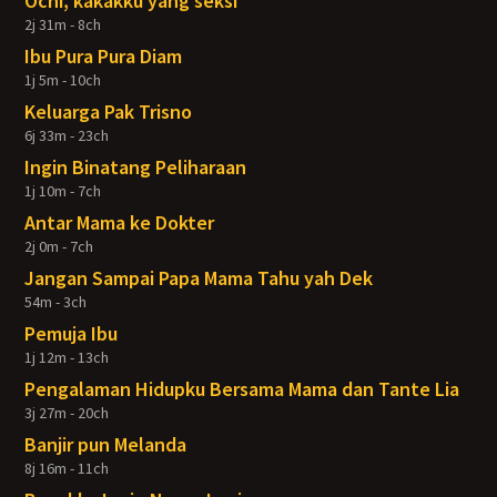
Ochi, kakakku yang seksi
2j 31m - 8ch
Ibu Pura Pura Diam
1j 5m - 10ch
Keluarga Pak Trisno
6j 33m - 23ch
Ingin Binatang Peliharaan
1j 10m - 7ch
Antar Mama ke Dokter
2j 0m - 7ch
Jangan Sampai Papa Mama Tahu yah Dek
54m - 3ch
Pemuja Ibu
1j 12m - 13ch
Pengalaman Hidupku Bersama Mama dan Tante Lia
3j 27m - 20ch
Banjir pun Melanda
8j 16m - 11ch