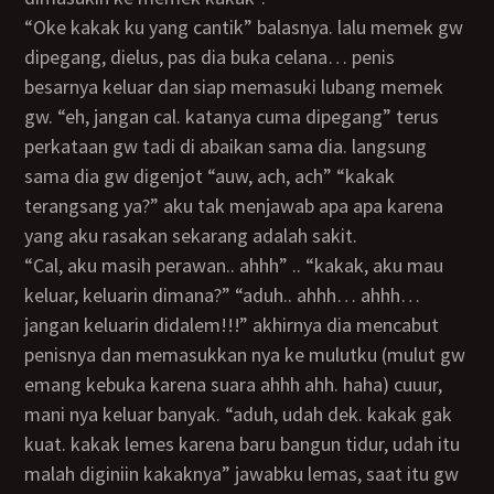
“oke kakak ku yang cantik” balasnya. lalu memek gw
dipegang, dielus, pas dia buka celana… penis
besarnya keluar dan siap memasuki lubang memek
gw. “eh, jangan cal. katanya cuma dipegang” terus
perkataan gw tadi di abaikan sama dia. langsung
sama dia gw digenjot “auw, ach, ach” “kakak
terangsang ya?” aku tak menjawab apa apa karena
yang aku rasakan sekarang adalah sakit.
“cal, aku masih perawan.. ahhh” .. “kakak, aku mau
keluar, keluarin dimana?” “aduh.. ahhh… ahhh…
jangan keluarin didalem!!!” akhirnya dia mencabut
penisnya dan memasukkan nya ke mulutku (mulut gw
emang kebuka karena suara ahhh ahh. haha) cuuur,
mani nya keluar banyak. “aduh, udah dek. kakak gak
kuat. kakak lemes karena baru bangun tidur, udah itu
malah diginiin kakaknya” jawabku lemas, saat itu gw