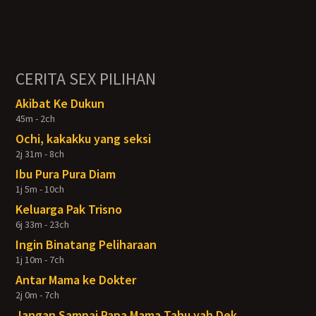
CERITA SEX PILIHAN
Akibat Ke Dukun
45m - 2ch
Ochi, kakakku yang seksi
2j 31m - 8ch
Ibu Pura Pura Diam
1j 5m - 10ch
Keluarga Pak Trisno
6j 33m - 23ch
Ingin Binatang Peliharaan
1j 10m - 7ch
Antar Mama ke Dokter
2j 0m - 7ch
Jangan Sampai Papa Mama Tahu yah Dek