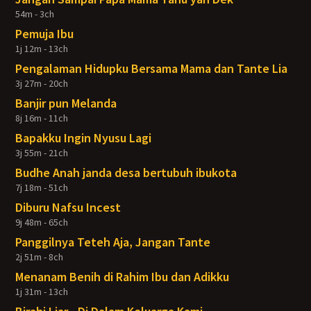
54m - 3ch
Pemuja Ibu
1j 12m - 13ch
Pengalaman Hidupku Bersama Mama dan Tante Lia
3j 27m - 20ch
Banjir pun Melanda
8j 16m - 11ch
Bapakku Ingin Nyusu Lagi
3j 55m - 21ch
Budhe Anah janda desa bertubuh ibukota
7j 18m - 51ch
Diburu Nafsu Incest
9j 48m - 65ch
Panggilnya Teteh Aja, Jangan Tante
2j 51m - 8ch
Menanam Benih di Rahim Ibu dan Adikku
1j 31m - 13ch