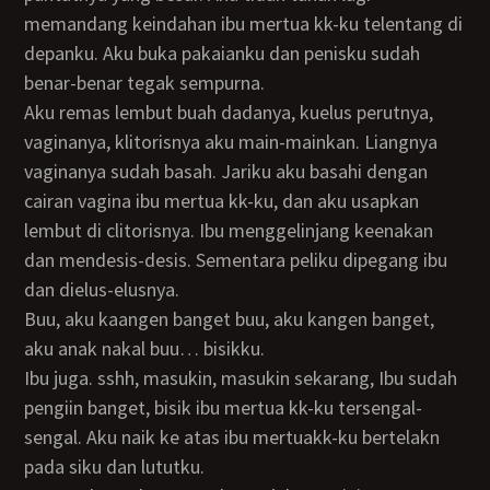
memandang keindahan ibu mertua kk-ku telentang di
depanku. Aku buka pakaianku dan penisku sudah
benar-benar tegak sempurna.
Aku remas lembut buah dadanya, kuelus perutnya,
vaginanya, klitorisnya aku main-mainkan. Liangnya
vaginanya sudah basah. Jariku aku basahi dengan
cairan vagina ibu mertua kk-ku, dan aku usapkan
lembut di clitorisnya. Ibu menggelinjang keenakan
dan mendesis-desis. Sementara peliku dipegang ibu
dan dielus-elusnya.
Buu, aku kaangen banget buu, aku kangen banget,
aku anak nakal buu… bisikku.
ibu juga. sshh, masukin, masukin sekarang, Ibu sudah
pengiin banget, bisik ibu mertua kk-ku tersengal-
sengal. Aku naik ke atas ibu mertuakk-ku bertelakn
pada siku dan lututku.