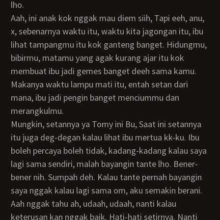
lho.
Aah, ini anak kok nggak mau diem siih, Tapi eeh, anu,
x, sebenarnya waktu itu, waktu kita jagongan itu, ibu
lihat tampangmu itu kok ganteng banget. Hidungmu,
bibirmu, matamu yang agak kurang ajar itu kok
membuat ibu jadi gemes banget deeh sama kamu.
Makanya waktu lampu mati itu, entah setan dari
mana, ibu jadi pengin banget menciummu dan
merangkulmu.
Mungkin, setannya ya Tomy ini Bu, Saat ini setannya
itu juga deg-degan kalau lihat ibu mertua kk-ku. Ibu
boleh percaya boleh tidak, kadang-kadang kalau saya
lagi sama sendiri, malah bayangin tante lho. Bener-
bener nih. Sumpah deh. Kalau tante pernah bayangin
saya nggak kalau lagi sama om, aku semakin berani.
aah nggak tahu ah, udaah, udaah, nanti kalau
keterusan kan nggak baik. Hati-hati setirnya. Nanti