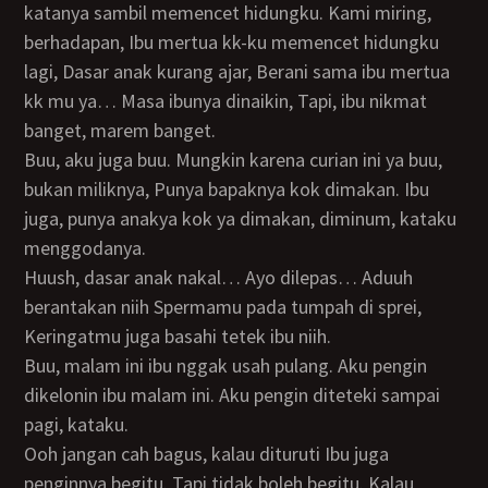
katanya sambil memencet hidungku. Kami miring,
berhadapan, Ibu mertua kk-ku memencet hidungku
lagi, Dasar anak kurang ajar, Berani sama ibu mertua
kk mu ya… Masa ibunya dinaikin, Tapi, ibu nikmat
banget, marem banget.
Buu, aku juga buu. Mungkin karena curian ini ya buu,
bukan miliknya, Punya bapaknya kok dimakan. Ibu
juga, punya anakya kok ya dimakan, diminum, kataku
menggodanya.
Huush, dasar anak nakal… Ayo dilepas… Aduuh
berantakan niih Spermamu pada tumpah di sprei,
Keringatmu juga basahi tetek ibu niih.
Buu, malam ini ibu nggak usah pulang. Aku pengin
dikelonin ibu malam ini. Aku pengin diteteki sampai
pagi, kataku.
Ooh jangan cah bagus, kalau dituruti Ibu juga
penginnya begitu. Tapi tidak boleh begitu. Kalau