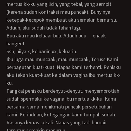
mertua kk-ku yang licin, yang tebal, yang sempit
(karena sudah kontraksi mau puncak). Bunyinya
kecepak-kecepok membuat aku semakin bernafsu.
Aduuh, aku sudah tidak tahan lagi.
Buu aku mau keluaar buu, Aduuh buu… enaak
bangeet.
ssh, hiiya x, keluariin xx, keluarin.
Ibu juga mau muncaak, mau muncaak, Teruss Kami
berpagutan kuat-kuat. Napas kami terhenti. Penisku
aku tekan kuat-kuat ke dalam vagina ibu mertua kk-
ku.
Pangkal penisku berdenyut-denyut. menyemprotlah
sudah spermaku ke vagina ibu mertua kk-ku. Kami
bersama-sama menikmati puncak persetubuhan
kami. Kerinduan, ketegangan kami tumpah sudah.
Rasanya lemas sekali. Napas yang tadi hampir
terputus semakin menurun.