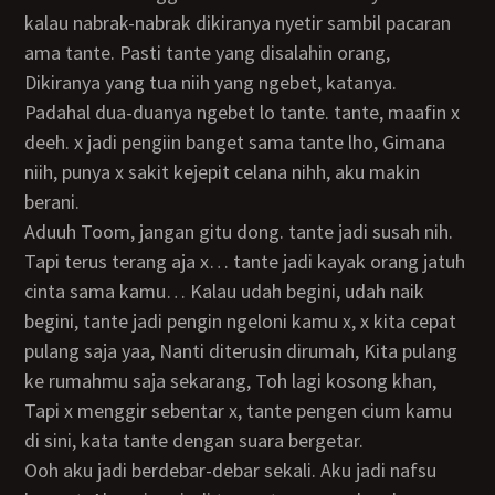
kalau nabrak-nabrak dikiranya nyetir sambil pacaran
ama tante. Pasti tante yang disalahin orang,
Dikiranya yang tua niih yang ngebet, katanya.
Padahal dua-duanya ngebet lo tante. tante, maafin x
deeh. x jadi pengiin banget sama tante lho, Gimana
niih, punya x sakit kejepit celana nihh, aku makin
berani.
Aduuh Toom, jangan gitu dong. tante jadi susah nih.
Tapi terus terang aja x… tante jadi kayak orang jatuh
cinta sama kamu… Kalau udah begini, udah naik
begini, tante jadi pengin ngeloni kamu x, x kita cepat
pulang saja yaa, Nanti diterusin dirumah, Kita pulang
ke rumahmu saja sekarang, Toh lagi kosong khan,
Tapi x menggir sebentar x, tante pengen cium kamu
di sini, kata tante dengan suara bergetar.
ooh aku jadi berdebar-debar sekali. Aku jadi nafsu