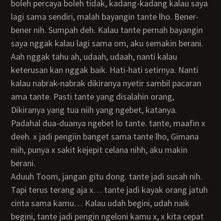
boleh percaya boleh tidak, kadang-kadang kalau saya
lagi sama sendiri, malah bayangin tante lho. Bener-
bener nih. Sumpah deh. Kalau tante pernah bayangin
saya nggak kalau lagi sama om, aku semakin berani.
aah nggak tahu ah, udaah, udaah, nanti kalau
keterusan kan nggak baik. Hati-hati setirnya. Nanti
kalau nabrak-nabrak dikiranya nyetir sambil pacaran
ama tante. Pasti tante yang disalahin orang,
Dikiranya yang tua niih yang ngebet, katanya.
Padahal dua-duanya ngebet lo tante. tante, maafin x
deeh. x jadi pengiin banget sama tante lho, Gimana
niih, punya x sakit kejepit celana nihh, aku makin
berani.
Aduuh Toom, jangan gitu dong. tante jadi susah nih.
Tapi terus terang aja x… tante jadi kayak orang jatuh
cinta sama kamu… Kalau udah begini, udah naik
begini, tante jadi pengin ngeloni kamu x, x kita cepat