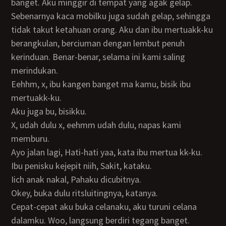
banget. Aku minggir di tempat yang agak gelap.
Sebenarnya kaca mobilku juga sudah gelap, sehingga
tidak takut ketahuan orang. Aku dan ibu mertuakk-ku
berangkulan, berciuman dengan lembut penuh
kerinduan. Benar-benar, selama ini kami saling
merindukan.
eehhm, x, ibu kangen banget ma kamu, bisik ibu
mertuakk-ku.
aku juga bu, bisikku.
x, udah dulu x, eehmm udah dulu, napas kami
memburu.
Ayo jalan lagi, Hati-hati yaa, kata ibu mertua kk-ku.
ibu penisku kejepit niih, Sakit, kataku.
iich anak nakal, Pahaku dicubitnya.
Okey, buka dulu ritsluitingnya, katanya.
Cepat-cepat aku buka celanaku, aku turuni celana
dalamku. Woo, langsung berdiri tegang banget.