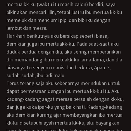
mertua kk-ku (waktu itu masih calon) berdiri, saya
pikir akan mencari lilin, tetapi justru ibu mertua kk-ku
memeluk dan menciumi pipi dan bibirku dengan
lembut dan mesra.
Hari-hari berikutnya aku bersikap seperti biasa,
demikian juga ibu mertuakk-ku. Pada saat-saat aku
duduk berdua dengan dia, aku sering memberanikan
diri memandang ibu mertuakk-ku lama-lama, dan dia
biasanya tersenyum manis dan berkata, Apaa..?,
sudah-sudah, ibu jadi malu.
Terus terang saja aku sebenarnya merindukan untuk
dapat bermesraan dengan ibu mertua kk-ku itu. Aku
kadang-kadang sagat merasa bersalah dengan kk-ku,
dan juga kaka ipar-ku yang baik hati. Kadang-kadang
aku demikian kurang ajar membayangkan ibu mertua
kk-ku disetubuhi ayah mertua kk-ku, aku bayangkan
kemaluan ayah mertuakk-ku keluar masuk vagina ibu