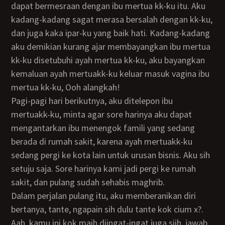
dapat bermesraan dengan ibu mertua kk-ku itu. Aku
kadang-kadang sagat merasa bersalah dengan kk-ku,
dan juga kaka ipar-ku yang baik hati. Kadang-kadang
aku demikian kurang ajar membayangkan ibu mertua
kk-ku disetubuhi ayah mertua kk-ku, aku bayangkan
kemaluan ayah mertuakk-ku keluar masuk vagina ibu
mertua kk-ku, Ooh alangkah!
Pagi-pagi hari berikutnya, aku ditelepon ibu
mertuakk-ku, minta agar sore harinya aku dapat
mengantarkan ibu menengok famili yang sedang
berada di rumah sakit, karena ayah mertuakk-ku
sedang pergi ke kota lain untuk urusan bisnis. Aku sih
setuju saja. Sore harinya kami jadi pergi ke rumah
sakit, dan pulang sudah sehabis maghrib.
Dalam perjalan pulang itu, aku memberanikan diri
bertanya, tante, ngapain sih dulu tante kok cium x?.
Aah, kamu ini kok maih diingat-ingat juga siih, jawab