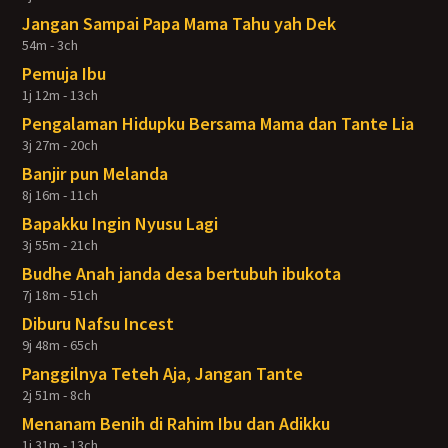
Jangan Sampai Papa Mama Tahu yah Dek
54m - 3ch
Pemuja Ibu
1j 12m - 13ch
Pengalaman Hidupku Bersama Mama dan Tante Lia
3j 27m - 20ch
Banjir pun Melanda
8j 16m - 11ch
Bapakku Ingin Nyusu Lagi
3j 55m - 21ch
Budhe Anah janda desa bertubuh ibukota
7j 18m - 51ch
Diburu Nafsu Incest
9j 48m - 65ch
Panggilnya Teteh Aja, Jangan Tante
2j 51m - 8ch
Menanam Benih di Rahim Ibu dan Adikku
1j 31m - 13ch