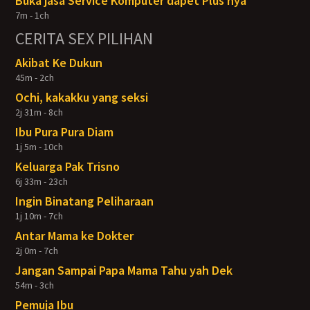
Buka jasa Service Komputer dapet Plus nya
7m - 1ch
CERITA SEX PILIHAN
Akibat Ke Dukun
45m - 2ch
Ochi, kakakku yang seksi
2j 31m - 8ch
Ibu Pura Pura Diam
1j 5m - 10ch
Keluarga Pak Trisno
6j 33m - 23ch
Ingin Binatang Peliharaan
1j 10m - 7ch
Antar Mama ke Dokter
2j 0m - 7ch
Jangan Sampai Papa Mama Tahu yah Dek
54m - 3ch
Pemuja Ibu