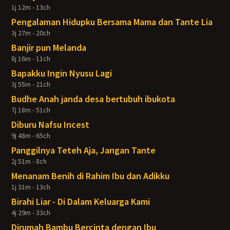
1j 12m - 13ch
Pengalaman Hidupku Bersama Mama dan Tante Lia
3j 27m - 20ch
Banjir pun Melanda
8j 16m - 11ch
Bapakku Ingin Nyusu Lagi
3j 55m - 21ch
Budhe Anah janda desa bertubuh ibukota
7j 18m - 51ch
Diburu Nafsu Incest
9j 48m - 65ch
Panggilnya Teteh Aja, Jangan Tante
2j 51m - 8ch
Menanam Benih di Rahim Ibu dan Adikku
1j 31m - 13ch
Birahi Liar - Di Dalam Keluarga Kami
4j 29m - 33ch
Dirumah Bambu Bercinta dengan Ibu