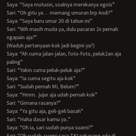
Saya: “Saya mutusin, soalnya merekanya egois”
Sari: “Oh gitu ya… memang umuran brp Andi?”
Saya: “Saya baru umur 20 di tahun ini”
Sari: “Wih masih muda ya, dulu pacaran 2x pernah
ngapain aja?”
(Waduh pertanyaan kok jadi begini ya?)
Saya: “Ah cuma jalan-jalan, foto-foto, peluk2an aja
paling”
Sari: “Yakin cuma peluk-peluk aja?”
Saya: “Ia cuma segitu aja kok”
Sari: “Sudah pernah ML Belum?”
Saya: “Hmm.. jujur aja udah pernah kok”
Sari: “Gimana rasanya?”
Saya: “Ya gitu aja, geli-geli basah”
Sari: “Haha dasar kamu ya..”
Saya: “Oh ia, sari sudah punya suami?”
Sari: “Oh sudah, suami saya TKI sekarang ada di