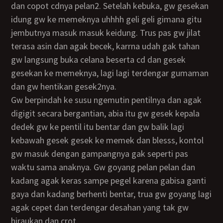
dan copot cdnya pelan2. Setelah kebuka, gw gesekan
idung gw ke memeknya uhhhh geli geli gimana gitu
jembutnya masuk masuk keidung. Trus pas gw jilat
terasa asin dan agak becek, karrna udah gak tahan
gw langsung buka celana beserta cd dan gesek
gesekan ke memeknya, lagi lagi terdengar gumaman
dan gw hentikan gesek2nya.
Gw berpindah ke susu ngemutin pentilnya dan agak
digigit secara bergantian, abia itu gw gesek kepala
dedek gw ke pentil itu bentar dan gw balik lagi
kebawah gesek gesek ke memek dan blesss, kontol
gw masuk dengan gampangnya gak seperti pas
waktu sama anaknya. Gw goyang pelan pelan dan
kadang agak keras sampe pegel karena gabisa ganti
gaya dan kadang berhenti bentar, trua gw goyang lagi
agak cepet dan terdengar desahan yang tak gw
hiraukan dan crot…