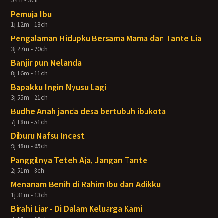
54m - 3ch
Pemuja Ibu
1j 12m - 13ch
Pengalaman Hidupku Bersama Mama dan Tante Lia
3j 27m - 20ch
Banjir pun Melanda
8j 16m - 11ch
Bapakku Ingin Nyusu Lagi
3j 55m - 21ch
Budhe Anah janda desa bertubuh ibukota
7j 18m - 51ch
Diburu Nafsu Incest
9j 48m - 65ch
Panggilnya Teteh Aja, Jangan Tante
2j 51m - 8ch
Menanam Benih di Rahim Ibu dan Adikku
1j 31m - 13ch
Birahi Liar - Di Dalam Keluarga Kami