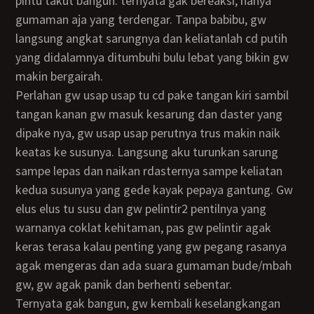
pintu takut bangun. ternyata gak bereaksi, hanya
gumaman aja yang terdengar. Tanpa babibu, gw
langsung angkat sarungnya dan keliatanlah cd putih
yang didalamnya ditumbuhi bulu lebat yang bikin gw
makin bergairah.
Perlahan gw usap usap tu cd pake tangan kiri sambil
tangan kanan gw masuk kesarung dan daster yang
dipake nya, gw usap usap perutnya trus makin naik
keatas ke susunya. Langsung aku turunkan sarung
sampe lepas dan naikan rdasternya sampe keliatan
kedua susunya yang gede kayak pepaya gantung. Gw
elus elus tu susu dan gw pelintir2 pentilnya yang
warnanya coklat kehitaman, pas gw pelintir agak
keras terasa kalau penting yang gw pegang rasanya
agak mengeras dan ada suara gumaman bude/mbah
gw, gw agak panik dan berhenti sebentar.
Ternyata gak bangun, gw kembali keselangkangan