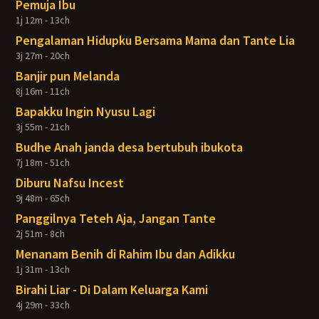
Pemuja Ibu
1j 12m - 13ch
Pengalaman Hidupku Bersama Mama dan Tante Lia
3j 27m - 20ch
Banjir pun Melanda
8j 16m - 11ch
Bapakku Ingin Nyusu Lagi
3j 55m - 21ch
Budhe Anah janda desa bertubuh ibukota
7j 18m - 51ch
Diburu Nafsu Incest
9j 48m - 65ch
Panggilnya Teteh Aja, Jangan Tante
2j 51m - 8ch
Menanam Benih di Rahim Ibu dan Adikku
1j 31m - 13ch
Birahi Liar - Di Dalam Keluarga Kami
4j 29m - 33ch