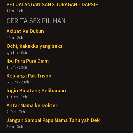
PETUALANGAN SANG JURAGAN - DARSIH
12m - 1ch
CERITA SEX PILIHAN
Akibat Ke Dukun
45m - 2ch
Ochi, kakakku yang seksi
2j 31m - 8ch
Ibu Pura Pura Diam
1j 5m - 10ch
Keluarga Pak Trisno
6j 33m - 23ch
Ingin Binatang Peliharaan
1j 10m - 7ch
Antar Mama ke Dokter
2j 0m - 7ch
Jangan Sampai Papa Mama Tahu yah Dek
54m - 3ch