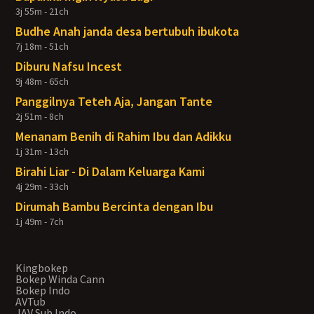
3j 55m - 21ch
Budhe Anah janda desa bertubuh ibukota
7j 18m - 51ch
Diburu Nafsu Incest
9j 48m - 65ch
Panggilnya Teteh Aja, Jangan Tante
2j 51m - 8ch
Menanam Benih di Rahim Ibu dan Adikku
1j 31m - 13ch
Birahi Liar - Di Dalam Keluarga Kami
4j 29m - 33ch
Dirumah Bambu Bercinta dengan Ibu
1j 49m - 7ch
Kingbokep
Bokep Winda Cann
Bokep Indo
AVTub
JAV Sub Indo