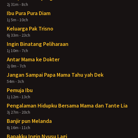
2j 31m - 8ch
Ibu Pura Pura Diam
1j 5m - 10ch
Keluarga Pak Trisno
6j 33m - 23ch
Ingin Binatang Peliharaan
1j 10m - 7ch
Antar Mama ke Dokter
2j 0m - 7ch
Jangan Sampai Papa Mama Tahu yah Dek
54m - 3ch
Pemuja Ibu
1j 12m - 13ch
Pengalaman Hidupku Bersama Mama dan Tante Lia
3j 27m - 20ch
Banjir pun Melanda
8j 16m - 11ch
Bapakku Ingin Nyusu Lagi