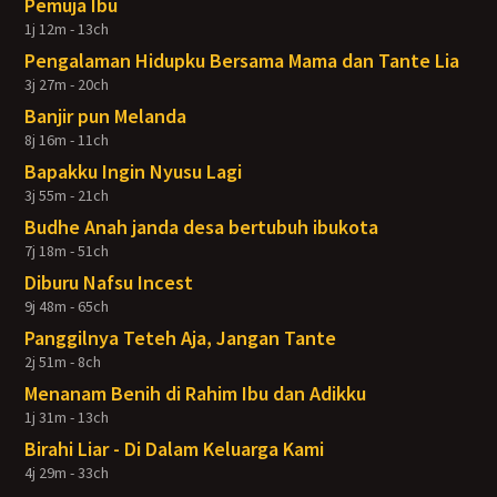
Pemuja Ibu
1j 12m - 13ch
Pengalaman Hidupku Bersama Mama dan Tante Lia
3j 27m - 20ch
Banjir pun Melanda
8j 16m - 11ch
Bapakku Ingin Nyusu Lagi
3j 55m - 21ch
Budhe Anah janda desa bertubuh ibukota
7j 18m - 51ch
Diburu Nafsu Incest
9j 48m - 65ch
Panggilnya Teteh Aja, Jangan Tante
2j 51m - 8ch
Menanam Benih di Rahim Ibu dan Adikku
1j 31m - 13ch
Birahi Liar - Di Dalam Keluarga Kami
4j 29m - 33ch