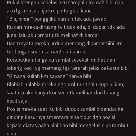
pukul stengah sebelas aku sampai dirumah bibi dan
aku lgs masuk aja krn pintu gk dikunci
“biii, ninnn” panggilku namun tak ada jawab
ku cari mreka diruang tv tidak ada, di dapur tdk ada
juga, lalu aku brniat utk melihat di kamar
dan trnyata mreka brdua memang dikamar bibi krn
terdengar suara samar2 dari kamar
kurapatkan tlinga ku sambil sesekali mlihat dari
lobang kecil yg memang lgs terarah jelas ke kasur bibi
“gmana kuliah km sayang” tanya bibi
blablablablabla mreka ngobrol tak trlalu kupdulikan,
saat itu aku hanya konsen utk melihat dari lobang
kecil saja
posisi mreka saat itu bibi duduk sambil brsandar ke
dinding kasurnya smentara nina tidur dgn posisi
kepala diatas paha bibi dan bibi mengelus elus rambut
nina