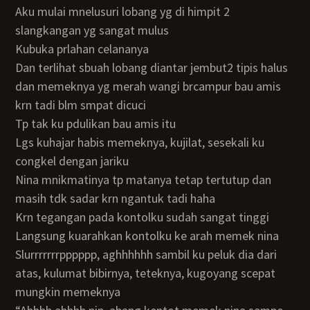
aku mulai mnelusuri lobang yg di himpit 2
slangkangan yg sangat mulus
kubuka prlahan celananya
dan terlihat sbuah lobang diantar jembut2 tipis halus
dan memeknya yg merah wangi brcampur bau amis
krn tadi blm smpat dicuci
tp tak ku pdulikan bau amis itu
lgs kuhajar habis memeknya, kujilat, sesekali ku
congkel dengan jariku
nina mnikmatinya tp matanya tetap tertutup dan
masih tdk sadar krn ngantuk tadi haha
krn tegangan pada kontolku sudah sangat tinggi
langsung kuarahkan kontolku ke arah memek nina
slurrrrrrrpppppp, aghhhhhh sambil ku peluk dia dari
atas, kulumat bibirnya, teteknya, kugoyang scepat
mungkin memeknya