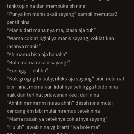
tanktop nina dan membuka bh nina
“punya km manis skali sayang” sambil memutar2
pentil nina
“manis dari mana nya ma, biasa aja tuh”
“warna coklat bgini ya manis sayang, coklat kan
rasanya manis”
“ah mama bisa aja hahaha”
“bola mama rasain sayang?”
“eeengg… ehhhh”
“kok grogi gitu baby, rileks aja sayang” bibi melumat
bibir nina, memaikan lidahnya sehingga libido nina
naik dan terlihat prlawanan kecil dari nina
“ahhhh mmmmm maaa ahhh” desah nina mulai
kencang krn bibi mulai mremas tetek nina
“mama rasain ya teteknya coklatnya sayang”
“hu uh” jawab nina yg brarti “iya bole ma”