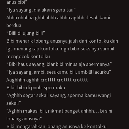
anus bibi”
“iya sayang, dia akan sgera tau”
ahhh uhhhha ghhhhhhh ahhhh aghhh desah kami
berdua
“biiii di ujung biiii”
bibi menarik lobang anusnya jauh dari kontol ku dan
lgs menangkap kontolku dgn bibir seksinya sambil
mengocok kontolku
“bibi haus sayang, biar bibi minus aja spermanya”
“iya sayang, ambil sesukamu biii, ambilll lacurku”
aaghhhh aghhh crotttt crotttt crotttt
bibir bibi di pnuhi spermaku
“aghhh segar sekali sayang, sperma kamu wangi
sekali”
“aghhh makasi biii, nikmat banget ahhhh… bi sini
lobang anusnya”
bibi mengarahkan lobang anusnya ke kontolku