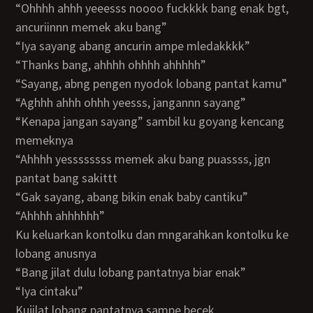
“ohhhh ahhh yeeesss noooo fuckkkk bang enak bgt,
ancuriinnn memek aku bang”
“iya sayang abang ancurin ampe mledakkkk”
“thanks bang, ahhhh ohhhh ahhhhh”
“sayang, abng pengen nyodok lobang pantat kamu”
“aghhh ahhh ohhh yeesss, jangannn sayang”
“kenapa jangan sayang” sambil ku goyang kencang
memeknya
“ahhhh yessssssss memek aku bang puassss, jgn
pantat bang sakittt
“gak sayang, abang bikin enak baby cantiku”
“ahhhh ahhhhhh”
ku keluarkan kontolku dan mngarahkan kontolku ke
lobang anusnya
“bang jilat dulu lobang pantatnya biar enak”
“iya cintaku”
kujilat lobang pantatnya sampe becek