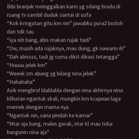
bibi branjak mninggalkan kami yg sdang brada di
ruang tv sambil duduk santai di sofa
“kok kringatan gitu km nin” jawabku pura2 bodoh
dan tdk tau
“iya nih bang, abis makan rujak tadi”
“ow, masih ada rujaknya, mau dong, gk nawarin ih”
“dah abissss, tadi jg cuma dikit dikasi tetangga”
“huuuu jelek km”
“weeek cm abang yg bilang nina jelek”
“hahahaha”
asik mengbrol blablabla dengan nina akhirnya nina
klihatan ngantuk skali, mungkin krn kcapean laga
memek dengan mama nya
“ngantuk nin, sana pindah ke kamar”
“ntar aja bang, males gerak, ntar kl mau tidur
bangunin nina aja”