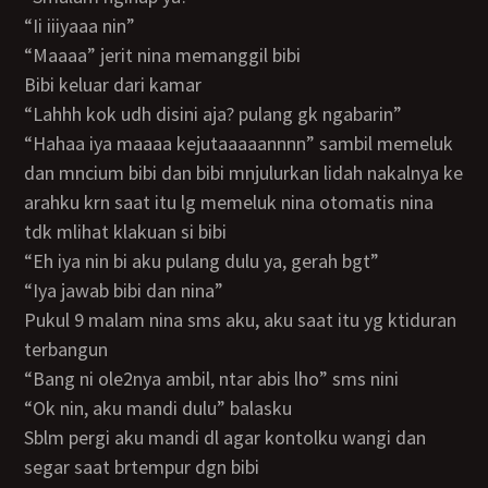
“ii iiiyaaa nin”
“maaaa” jerit nina memanggil bibi
bibi keluar dari kamar
“lahhh kok udh disini aja? pulang gk ngabarin”
“hahaa iya maaaa kejutaaaaannnn” sambil memeluk
dan mncium bibi dan bibi mnjulurkan lidah nakalnya ke
arahku krn saat itu lg memeluk nina otomatis nina
tdk mlihat klakuan si bibi
“eh iya nin bi aku pulang dulu ya, gerah bgt”
“iya jawab bibi dan nina”
pukul 9 malam nina sms aku, aku saat itu yg ktiduran
terbangun
“bang ni ole2nya ambil, ntar abis lho” sms nini
“ok nin, aku mandi dulu” balasku
sblm pergi aku mandi dl agar kontolku wangi dan
segar saat brtempur dgn bibi