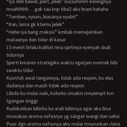
“iya deh bawel, pelit, jelek” kuciummm keningnya
muahhhhh… gak tau knp tiba2 aku brani hahaha
“tumben, nyium, biasanya nyubit”
“kan, lama gk ktemu jelek”
“hehe iya bang makasi” kmbali memejamkan
mataanya dan tidur di kasur
15 menit brlalu kulihat nina sprtinya nyenyak skali
tidurnya
sperti kmaren strategiku waktu ngerjain memek bibi
swaktu tidur
kusntuh awal tangannya, tidak ada respon, ku elus
dadanya dan masih tidak ada respon
libido ku mulai naik, kolorku smakin mnyempit krn
tgangan tinggi
kudekatkan bibirku ke arah bibirnya agar aku bisa
mrasakan aroma nafasnya yg sangat wangi dan seksi
puas dgn aroma nafasnya aku mulai mnurunkan clana