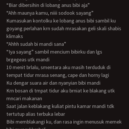
“biar dibersihin di lobang anus bibi aja”
“ahh maunya kamu, niiii sodook sayang”
kumasukan kontolku ke lobang anus bibi sambil ku
goyang perlahan krn sudah mrasakan geli skali shabis
klimaks
“ahhh sudah bi mandi sana”
“iya sayang” sambil mencium bibirku dan lgs
brgegeas utk mandi
10 menit brlalu, smentara aku masih terduduk di
tempat tidur mrasa senang, cape dan horny lagi
ku dengar suara air dan nyanyian bibi mandi
krn bosan di tmpat tidur aku brniat ke blakang utk
mncari makanan
saat jalan keblakang kuliat pintu kamar mandi tdk
tertutup alias terbuka lebar
bibi memblakangi ku, dan rasa ingin menusuk memek