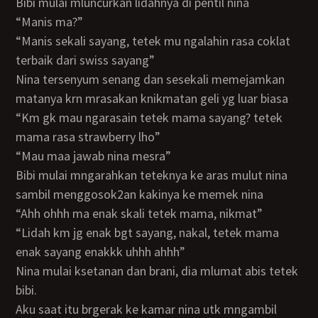
bibi mulai mluncurkan lidahnya di pentil nina
“manis ma?”
“manis sekali sayang, tetek mu ngalahin rasa coklat
terbaik dari swiss sayang”
nina tersenyum senang dan sesekali memejamkan
matanya krn mrasakan knikmatan geli yg luar biasa
“km gk mau ngarasain tetek mama sayang? tetek
mama rasa strawberry lho”
“mau maa jawab nina mesra”
bibi mulai mngarahkan teteknya ke aras mulut nina
sambil menggosok2an kakinya ke memek nina
“ahh ohhh ma enak skali tetek mama, nikmat”
“lidah km jg enak bgt sayang, nakal, tetek mama
enak sayang enakkk uhhh ahhh”
nina mulai ksetanan dan brani, dia mlumat abis tetek
bibi.
aku saat itu brgerak ke kamar nina utk mngambil