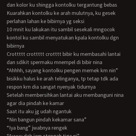
dan kolor ku shingga kontolku tergantung bebas
kuarahkan kontolku ke arah mulutnya, ku gesek
perlahan lahan ke bibirnya yg seksi
10 mnit ku lakukan itu sambil sesekali mngocok
kontol ku sambil menyatukan kpala kontolku dgn
bibirnya
crottttt crottttt crotttt bibir ku membasahi lantai
dan sdikit spermaku mnempel di bibir nina
“ahhhh, sayang kontolku pengen memek km nin”
bisikku halus ke arah telinganya, tp tetap tdk ada
respon krn dia sangat nyenyak tidurnya
setelah membersihkan lantai aku membanguni nina
agar dia pindah ke kamar
saat itu aku jg udah ngantuk
“nin bangun pindah kekamar sana”
“iya bang” jwabnya rengek
“ayuuu dah jam stengah tiga ni”