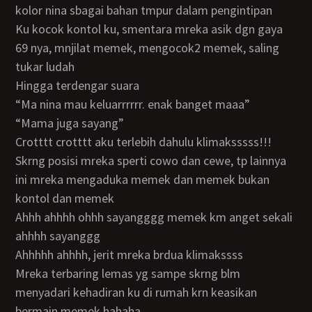
kolor nina sbagai bahan tmpur dalam pengintipan
ku kocok kontol ku, smentara mreka asik dgn gaya
69 nya, mnjilat memek, mengocok2 memek, saling
tukar ludah
hingga terdengar suara
“ma nina mau keluarrrrrr. enak banget maaa”
“mama juga sayang”
crotttt crotttt aku terlebih dahulu klimaksssss!!!
skrng posisi mreka sperti cowo dan cewe, tp lainnya
ini mreka mengaduka memek dan memek bukan
kontol dan memek
ahhh ahhhh ohhh sayangggg memek km anget sekali
ahhhh sayanggg
ahhhhh ahhhh, jerit mreka brdua klimakssss
mreka terbaring lemas yg sampe skrng blm
menyadari kehadiran ku di rumah krn keasikan
bermain memek hahaha