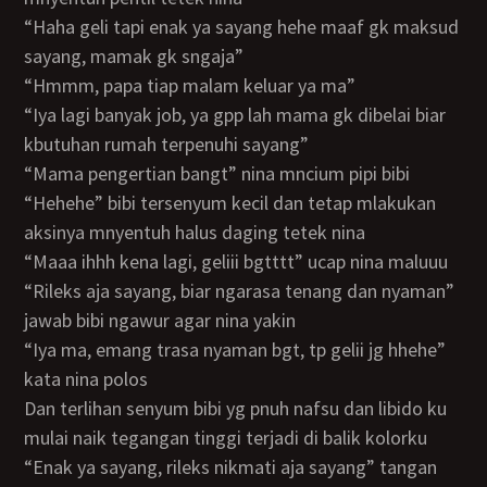
“haha geli tapi enak ya sayang hehe maaf gk maksud
sayang, mamak gk sngaja”
“hmmm, papa tiap malam keluar ya ma”
“iya lagi banyak job, ya gpp lah mama gk dibelai biar
kbutuhan rumah terpenuhi sayang”
“mama pengertian bangt” nina mncium pipi bibi
“hehehe” bibi tersenyum kecil dan tetap mlakukan
aksinya mnyentuh halus daging tetek nina
“maaa ihhh kena lagi, geliii bgtttt” ucap nina maluuu
“rileks aja sayang, biar ngarasa tenang dan nyaman”
jawab bibi ngawur agar nina yakin
“iya ma, emang trasa nyaman bgt, tp gelii jg hhehe”
kata nina polos
dan terlihan senyum bibi yg pnuh nafsu dan libido ku
mulai naik tegangan tinggi terjadi di balik kolorku
“enak ya sayang, rileks nikmati aja sayang” tangan