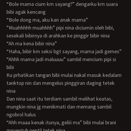
“bole mama cium km sayang?” dengarku krn suara
bibi agak kencang
“bole dong ma, aku kan anak mama”
”muahhhhh muahhhh” pipi nina diciumin oleh bibi,
sesekali bibirnya di arahkan ke pinggir bibir nina
“ah ma kena bibir nina”
“haha, bibir km seksi bgt sayang, mama jadi gemes”
“ahhh mama jadi maluuuu” sambil mencium pipi si
bibi
ku prhatikan tangan bibi mulai nakal masuk kedalam
tanktop nin dan mengelus pinggiran daging tetek
nina
dan nina saat itu terdiam sambil melihat keatas,
mungkin nina jg menikmati dan memang sambil
ngobrol halus
“ahh maaa kenak itunya, geliii ma” bibi mulai brani
mnyentuh pentil tetek nina