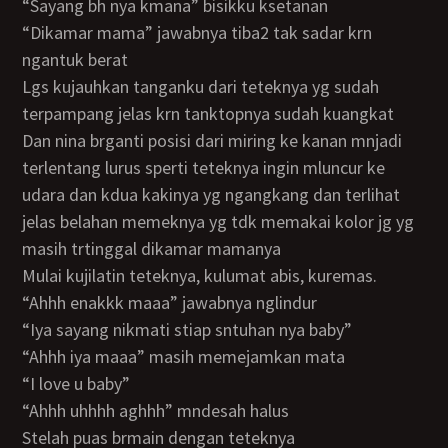
“sayang bh nya kmana” bisikku ksetanan
“dikamar mama” jawabnya tiba2 tak sadar krn
ngantuk berat
lgs kujauhkan tanganku dari teteknya yg sudah
terpampang jelas krn tanktopnya sudah kuangkat
dan nina brganti posisi dari miring ke kanan mnjadi
terlentang lurus sperti teteknya ingin mluncur ke
udara dan kdua kakinya yg ngangkang dan terlihat
jelas belahan memeknya yg tdk memakai kolor jg yg
masih trtinggal dikamar mamanya
mulai kujilatin teteknya, kulumat abis, kuremas.
“ahhh enakkk maaa” jawabnya nglindur
“iya sayang nikmati stiap sntuhan nya baby”
“ahhh iya maaa” masih memejamkan mata
“i love u baby”
“ahhh uhhhh aghhh” mndesah halus
stelah puas brmain dengan teteknya