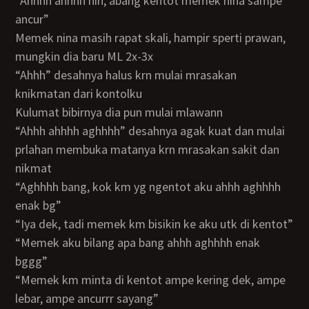
“ahhhh ahhhh nin, abang kentot memek nina sampe
ancur”
memek nina masih rapat skali, hampir sperti prawan,
mungkin dia baru ML 2x-3x
“ahhh” desahnya halus krn mulai mrasakan
knikmatan dari kontolku
kulumat bibirnya dia pun mulai mlawann
“ahhh ahhhh aghhhh” desahnya agak kuat dan mulai
prlahan membuka matanya krn mrasakan sakit dan
nikmat
“aghhhh bang, kok km yg ngentot aku ahhh aghhhh
enak bg”
“iya dek, tadi memek km bisikin ke aku utk di kentot”
“memek aku bilang apa bang ahhh aghhhh enak
bggg”
“memek km minta di kentot ampe kering dek, ampe
lebar, ampe ancurrr sayang”