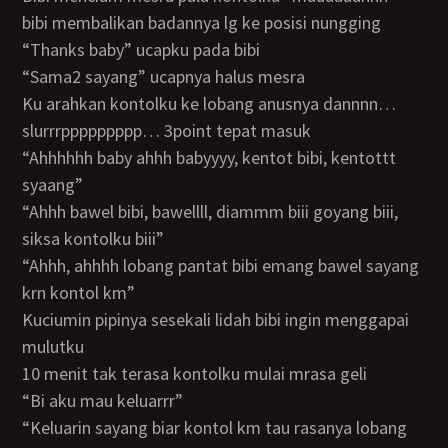
bibi membalikan badannya lg ke posisi nungging
“thanks baby” ucapku pada bibi
“sama2 sayang” ucapnya halus mesra
ku arahkan kontolku ke lobang anusnya dannnn…
slurrrppppppppp… 3point tepat masuk
“ahhhhhh baby ahhh babyyyy, kentot bibi, kentottt
syaang”
“ahhh bawel bibi, bawellll, diammm biii goyang biii,
siksa kontolku biii”
“ahhh, ahhhh lobang pantat bibi emang bawel sayang
krn kontol km”
kuciumin pipinya sesekali lidah bibi ingin menggapai
mulutku
10 menit tak terasa kontolku mulai mrasa geli
“bi aku mau keluarrr”
“keluarin sayang biar kontol km tau rasanya lobang