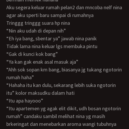
aku segera keluar rumah pelan2 dan mncoba nelf nina
agar aku sperti baru sampai di rumahnya
tringgg tringgg suara hp nina
“nin aku udah di depan nih”
“eh iya bang, sbentar ya” jawab nina panik
tidak lama nina keluar lgs membuka pintu
“gak di kunci kok bang”
“ya kan gak enak asal masuk aja”
“ahh sok sopan km bang, biasanya jg tukang ngotorin
rumah haha”
“hahaha itu kan dulu, sekarang lebih suka ngotorin
itu” kolor maksudku dalam hati
“itu apa hayooo”
“itu apartemen yg agak elit dikit, udh bosan ngotorin
rumah” candaku sambil melihat nina yg masih
brkeringat dan menebarkan aroma wangi tubuhnya