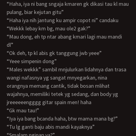
“haha, iya ni bang sngaja kmaren gk dikasi tau kl mau
pulang, biar kejutan gitu”
“haha iya nih jantung ku ampir copot ni” candaku
“wekkk lebay km bg, mau ole2 gak?”
“mau dong, eh tp ntar abang kmari lagi mau mandi
dl”
“ok deh, tp kl abis gk tanggung jwb yeee”
“yeee simpenin dong”
“males wekkk” sambil mnjulurkan lidahnya dan trasa
wangi nafasnya yg sangat mnyegarkan, nina
orangnya memang cantik, tidak bosan mlihat
wajahnya, memiliki tetek yg sedang, dan body yg
jreeeeeengggg gitar spain men! haha
“gk mau tau!”
“iya iya bang bcanda haha, btw mama mana bg?”
“tu lg ganti baju abis mandi kayaknya”
“smalam nginap ya?”