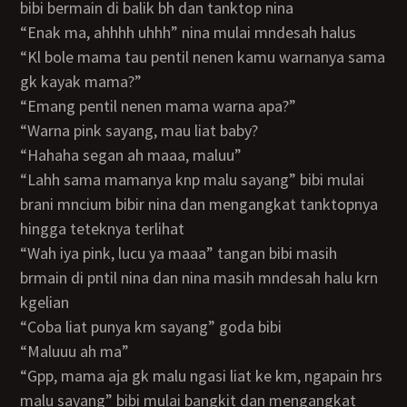
bibi bermain di balik bh dan tanktop nina
“enak ma, ahhhh uhhh” nina mulai mndesah halus
“kl bole mama tau pentil nenen kamu warnanya sama
gk kayak mama?”
“emang pentil nenen mama warna apa?”
“warna pink sayang, mau liat baby?
“hahaha segan ah maaa, maluu”
“lahh sama mamanya knp malu sayang” bibi mulai
brani mncium bibir nina dan mengangkat tanktopnya
hingga teteknya terlihat
“wah iya pink, lucu ya maaa” tangan bibi masih
brmain di pntil nina dan nina masih mndesah halu krn
kgelian
“coba liat punya km sayang” goda bibi
“maluuu ah ma”
“gpp, mama aja gk malu ngasi liat ke km, ngapain hrs
malu sayang” bibi mulai bangkit dan mengangkat