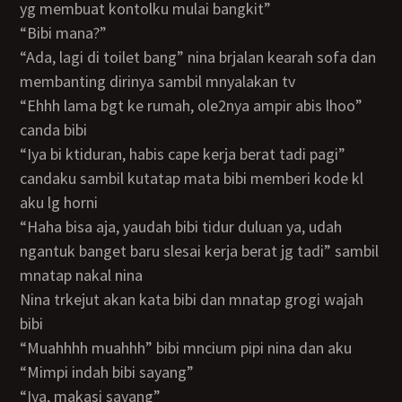
yg membuat kontolku mulai bangkit”
“bibi mana?”
“ada, lagi di toilet bang” nina brjalan kearah sofa dan
membanting dirinya sambil mnyalakan tv
“ehhh lama bgt ke rumah, ole2nya ampir abis lhoo”
canda bibi
“iya bi ktiduran, habis cape kerja berat tadi pagi”
candaku sambil kutatap mata bibi memberi kode kl
aku lg horni
“haha bisa aja, yaudah bibi tidur duluan ya, udah
ngantuk banget baru slesai kerja berat jg tadi” sambil
mnatap nakal nina
nina trkejut akan kata bibi dan mnatap grogi wajah
bibi
“muahhhh muahhh” bibi mncium pipi nina dan aku
“mimpi indah bibi sayang”
“iya, makasi sayang”