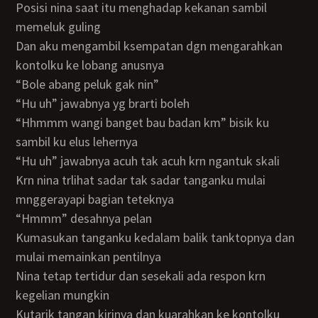
posisi nina saat itu menghadap kekanan sambil
memeluk guling
dan aku mengambil ksempatan dgn mengarahkan
kontolku ke lobang anusnya
“bole abang peluk gak nin”
“hu uh” jawabnya yg brarti boleh
“hhmmm wangi banget bau badan km” bisik ku
sambil ku elus lehernya
“hu uh” jawabnya acuh tak acuh krn ngantuk skali
krn nina trlihat sadar tak sadar tanganku mulai
mnggerayapi bagian teteknya
“hmmm” desahnya pelan
kumasukan tanganku kedalam balik tanktopnya dan
mulai memainkan pentilnya
nina tetap tertidur dan sesekali ada respon krn
kegelian mungkin
kutarik tangan kirinya dan kuarahkan ke kontolku