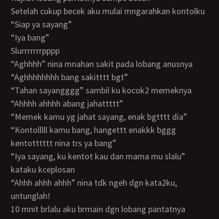
setelah cukup becek aku mulai mngarahkan kontolku
“siap ya sayang”
“iya bang”
slurrrrrrrpppp
“aghhhh” nina mnahan sakit pada lobang anusnya
“aghhhhhhhh bang sakitttt bgt”
“tahan sayangggg” sambil ku kocok2 memeknya
“ahhhh ahhhh abang jahattttt”
“memek kamu yg jahat sayang, enak bgtttt dia”
“kontolllll kamu bang, hangettt enakkk bggg
kentotttttt nina trs ya bang”
“iya sayang, ku kentot kau dan mama mu slalu”
kataku kceplosan
“ahhh ahhh ahhh” nina tdk ngeh dgn kata2ku,
untunglah!
10 mnit brlalu aku brmain dgn lobang pantatnya