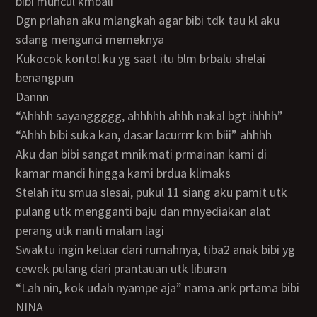
bibi muncul kmbali
dgn prlahan aku mlangkah agar bibi tdk tau kl aku
sdang mengunci memeknya
kukocok kontol ku yg saat itu blm brbalu shelai
benangpun
dannn
“ahhhh sayanggggg, ahhhhh ahhh nakal bgt ihhhh”
“ahhh bibi suka kan, dasar lacurrrr km biii” ahhhh
aku dan bibi sangat mnikmati prmainan kami di
kamar mandi hingga kami brdua klimaks
stelah itu smua slesai, pukul 11 siang aku pamit utk
pulang utk mengganti baju dan mnyediakan alat
perang utk nanti malam lagi
swaktu ingin keluar dari rumahnya, tiba2 anak bibi yg
cewek pulang dari prantauan utk liburan
“lah nin, kok udah nyampe aja” nama ank prtama bibi
NINA