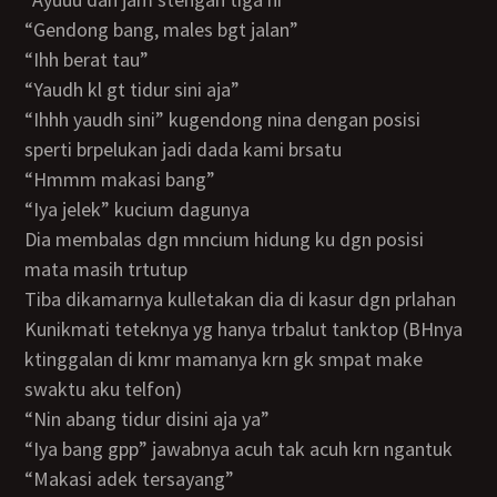
“gendong bang, males bgt jalan”
“ihh berat tau”
“yaudh kl gt tidur sini aja”
“ihhh yaudh sini” kugendong nina dengan posisi
sperti brpelukan jadi dada kami brsatu
“hmmm makasi bang”
“iya jelek” kucium dagunya
dia membalas dgn mncium hidung ku dgn posisi
mata masih trtutup
tiba dikamarnya kulletakan dia di kasur dgn prlahan
kunikmati teteknya yg hanya trbalut tanktop (BHnya
ktinggalan di kmr mamanya krn gk smpat make
swaktu aku telfon)
“nin abang tidur disini aja ya”
“iya bang gpp” jawabnya acuh tak acuh krn ngantuk
“makasi adek tersayang”