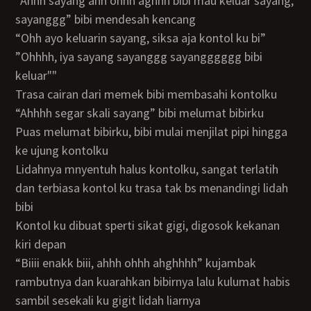
“ahhh sayang ahh ohhh aghhh bibi mau keluar sayang,
sayanggg” bibi mendesah kencang
“ohh ayo keluarin sayang, siksa aja kontol ku bi”
”ohhhh, iya sayang sayanggg sayangggggg bibi
keluar""
trasa cairan dari memek bibi membasahi kontolku
“ahhhh segar skali sayang” bibi melumat bibirku
puas melumat bibirku, bibi mulai menjilat pipi hingga
ke ujung kontolku
lidahnya mnyentuh halus kontolku, sangat terlatih
dan terbiasa kontol ku trasa tak bs menandingi lidah
bibi
kontol ku dibuat sperti sikat gigi, digosok kekanan
kiri depan
“biiii enakk biii, ahhh ohhh ahghhhh” kujambak
rambutnya dan kuarahkan bibirnya lalu kulumat habis
sambil sesekali ku gigit lidah liarnya