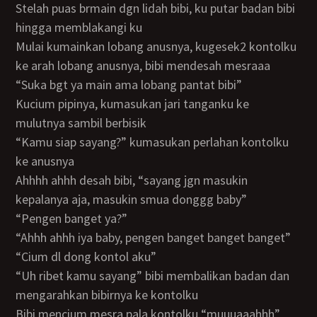
stelah puas brmain dgn lidah bibi, ku putar badan bibi
hingga memblakangi ku
mulai kumainkan lobang anusnya, kugesek2 kontolku
ke arah lobang anusnya, bibi mendesah mesraaa
“suka bgt ya main ama lobang pantat bibi”
kucium pipinya, kumasukan jari tanganku ke
mulutnya sambil berbisik
“kamu siap sayang?” kumasukan perlahan kontolku
ke anusnya
ahhhh ahhh desah bibi, “sayang jgn masukin
kepalanya aja, masukin smua donggg baby”
“pengen banget ya?”
“ahhh ahhh iya baby, pengen banget banget banget”
“cium dl dong kontol aku”
“uh ribet kamu sayang” bibi membalikan badan dan
mengarahkan bibirnya ke kontolku
bibi mencium mesra pala kontolku “muuuaaahhh”