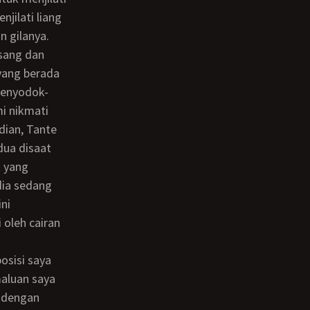
jilati liang
 gilanya.
yang berada
menyodok-
i nikmati
dian, Tante
dua disaat
t yang
dia sedang
ni
oleh cairan
aluan saya
r dengan