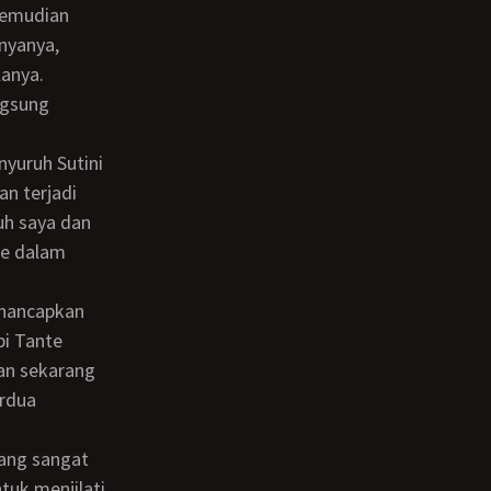
nyanya,
lanya.
ngsung
an terjadi
uh saya dan
ke dalam
pi Tante
dan sekarang
erdua
tuk menjilati