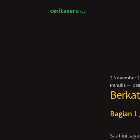
ceritaseru
.xyz
2 November 
Penulis —
DM
Berkat
Bagian 1 
Saat ini saya tinggal kost di salah satu apartemen di Singapore dan rumah kost itu