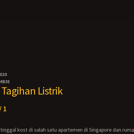
2020
MB3E
 Tagihan Listrik
/ 1