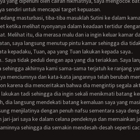
ya yang dipenuhi oleh cairan nikmatnya, saya mengocok ba
a sendiri untuk mencapai target kepuasan.
et ketika melihat nyonyanya dalam keadaan tertidur denga
lat. Melihat itu, dia merasa malu dan ia ingin keluar kamar 
tan, saya langsung menutup pintu kamar sehingga dia tidak
ata kepadaku, Tuan, apa yang Tuan lakukan kepada saya..
sehingga akhirnya kami sama-sama terjatuh ke ranjang yan
Saya menciumnya dan kata-kata jangannya telah berubah men
n karena dia menceritakan bahwa dia mengintip segala akt
lakukan tadi sehingga dia ingin sekali menikmati batang k
sung menjilatinya dengan penuh nafsu sementara saya deng
ari-jari saya ke dalam celana pendeknya dan memainkan jar
elaminnya sehingga dia semakin mendesah-desah seperti cac