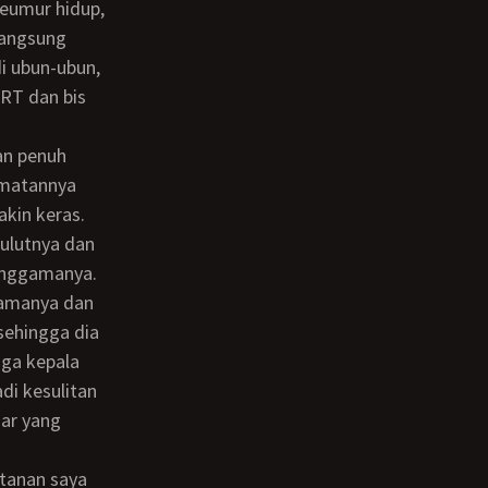
langsung
i ubun-ubun,
MRT dan bis
kmatannya
kin keras.
ulutnya dan
senggamanya.
 sehingga dia
gga kepala
di kesulitan
ar yang