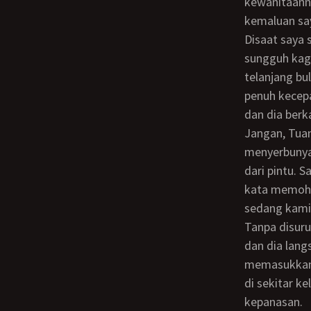
kewanitaann
kemaluan say
Disaat saya sedang masturbasi, tiba-tiba masuklah Sutini ke dalam kamarnya dan dia
sungguh kag
telanjang bu
penuh kecepa
dan dia berk
jangan, Tuan.. Saya tidak peduli dengan apa yang dia teriakkan. Saya langsung
menyerbunya 
dari pintu. 
kata memoho
sedang kami 
Tanpa disuruh, dia langsung mendekati batang kemaluan saya yang masih tegang
dan dia lang
memasukkan j
di sekitar k
kepanasan.