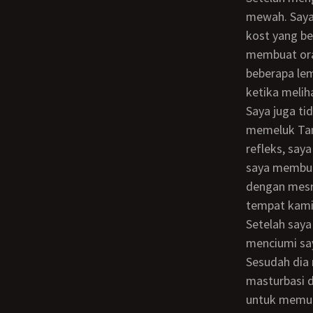
mewah. Saya 
kost yang b
membuat ora
beberapa lem
ketika melih
Saya juga tidak tahu apakah saya sedang sadar ataupun tidak, saya langsung
memeluk Tant
refleks, say
saya membuat
dengan mesra
tempat kami
Setelah saya sudah berada di dalam kamarnya, dia langsung menyerang saya dan
menciumi say
Sesudah dia 
masturbasi 
untuk memu