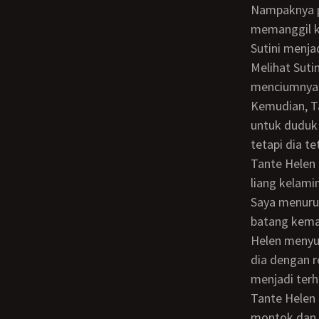
Nampaknya permainan ini disaksikan kembali oleh Tante Helen dan dia kemudian
memanggil k
Sutini menja
Melihat Suti
menciumnya d
Kemudian, Tante Helen menyuruh saya berbaring dan selanjutnya dia menyuruh Sutini
untuk duduk 
tetapi dia t
Tante Helen
liang kelam
Saya menurutinya dengan penuh kesenangan, saya langsung kembali menancapkan
batang kema
Helen menyur
dia dengan 
menjadi terh
Tante Helen hanya tersenyum melihat saya menyetubuhi pembantunya yang sangat
montok dan d