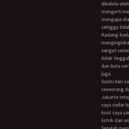
dikelola ole
mengerti me
mengapa dia 
sehigga tida
Kadang-kadang saya pernah iseng-iseng apakah yang dia lakukan jika dia sedang
menginginkan
sangat senan
tidak tingga
dan buta ser
juga.
Suatu hari saya menjawab telepon genggam saya karena saya sedang ditelepon
seseorang da
Jakarta teta
saya sadar b
kost saya y
listrik dan 
Setelah menggunakan MRT dan bis, akhirnya sampailah di sebuah rumah yang sangat