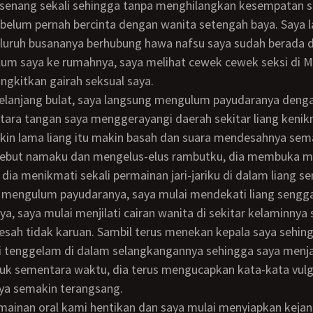
 belum pernah bercinta dengan wanita setengah baya. Saya 
uruh busananya berhubung hawa nafsu saya sudah berada d
lum saya ke rumahnya, saya melihat cewek cewek seksi di 
gkitkan gairah seksual saya.
tara tangan saya menggerayangi daerah sekitar liang keni
in lama liang itu makin basah dan suara mendesahnya sema
ebut namaku dan mengelus-elus rambutku, dia membuka m
dia menikmati sekali permainan jari-jariku di dalam liang 
ya, saya mulai menjilati cairan wanita di sekitar kelaminnya
sah tidak karuan. Sambil terus menekan kepala saya sehin
i tenggelam di dalam selangkangannya sehingga saya menja
uk sementara waktu, dia terus mengucapkan kata-kata vulg
a semakin terangsang.