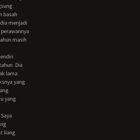
gsung
h basah
dia menjadi
h perawannya
tahun masih
ahun. Dia
ak lama
aksnya yang
tang
tu yang
ang
t liang