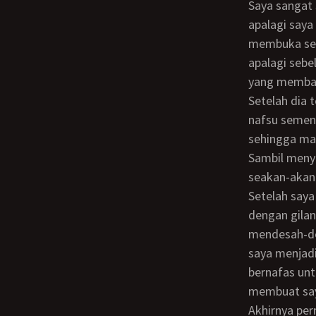
Saya sangat senang sekali sehingga tanpa menghilangkan kesempatan seumur hidup,
apalagi saya
membuka sel
apalagi sebe
yang memban
Setelah dia telanjang bulat, saya langsung mengulum payudaranya dengan penuh
nafsu semen
sehingga mak
Sambil meny
seakan-akan 
Setelah saya mengulum payudaranya, saya mulai mendekati liang senggamanya dan
dengan gilan
mendesah-de
saya menjad
bernafas unt
membuat say
Akhirnya permainan oral kami hentikan dan saya mulai menyiapkan kejantanan saya