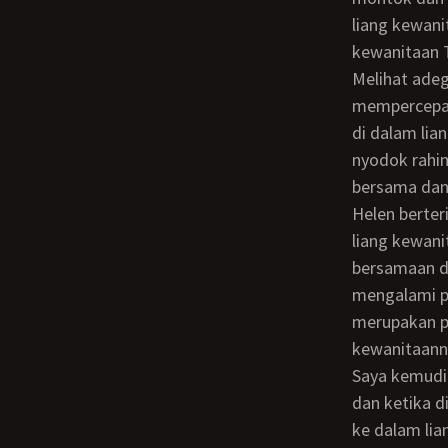
liang kewani
kewanitaan 
Melihat adegan yang begitu erotis tersebut, saya menjadi sangat terangsang dan
mempercepat
di dalam li
nyodok rahi
bersama dan 
Helen berter
liang kewanit
bersamaan d
mengalami pu
merupakan pe
kewanitaann
Saya kemudian menyuruh Sutini untuk gantian berbaring menggantikan posisi saya
dan ketika d
ke dalam lia