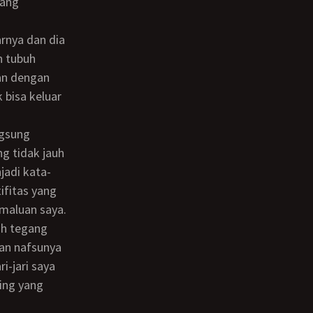
tang
n tubuh
dan dengan
 bisa keluar
g tidak jauh
jadi kata-
ifitas yang
emaluan saya.
an nafsunya
i-jari saya
ing yang