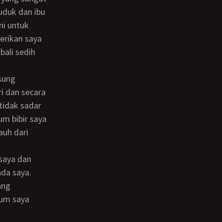
uduk dan ibu
ni untuk
erikan saya
bali sedih
i dan secara
tidak sadar
m bibir saya
auh dari
ada saya.
ang
um saya