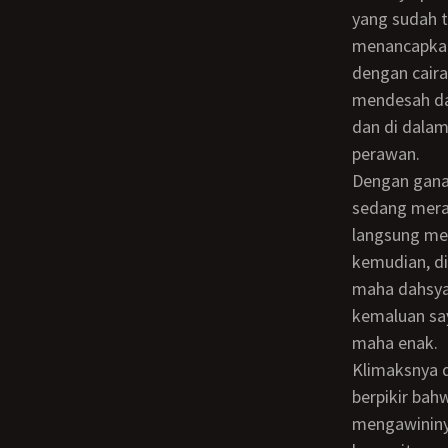
yang sudah t
menancapkan
dengan cair
mendesah da
dan di dalam
perawan.
Dengan ganasnya, dia menarik saya yang masih meliuk-liuk karena saya sendiri
sedang mera
langsung me
kemudian, di
maha dahsya
kemaluan say
maha enak.
Klimaksnya dia membuat tubuhnya lelah tetapi bagaimana dengan saya? Saya
berpikir bahw
mengawininya