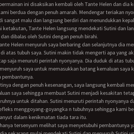
ami berdua dengan penuh amarah. Mendengar teriakan nyo
di sangat malu dan langsung berdiri dan menundukkan kepa
ni ketakutan, Tante Helen langsung mendekati Sutini dan la
an dibalas oleh Sutini dengan penuh birahi.
di atas tubuh saya. Sutini makin tidak mengerti apa yang ak
etap saja menuruti perintah nyonyanya. Dia duduk di atas tub
 menyuruh saya untuk memasukkan batang kemaluan saya 
in pembantunya.
luan saya sehingga membuat Sutini menjadi kesakitan teta
uhnya untuk ditahan. Sutini menuruti perintah nyonyanya 
refleks menggoyang-goyangka n tubuhnya sehingga kami b
anyut dalam kenikmatan tiada tara itu.
ia sekarang mulai mendekati Sutini dan menyuruh Sutini un