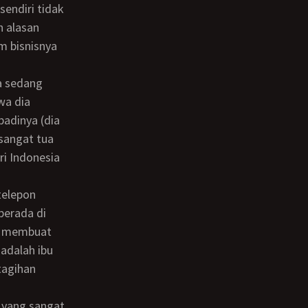
sendiri tidak
n alasan
m bisnisnya
wa dia
badinya (dia
 sangat tua
ri Indonesia
berada di
HP membuat
 adalah ibu
tagihan