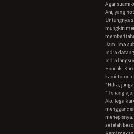
Agar suamiku tidak curiga, aku katakan padanya aku pergi ke rumah manajer Finance,
Ani, yang no
Untungnya s
mungkin men
memberitahu
Jam lima subuh kurang, aku sudah sampai di depan rumah Ani. Tidak lama kemudian,
Indra datang
Indra langsu
Puncak. Kami
kami turun d
“Ndra, jan
“Tenang aja
Aku lega karena sepertinya perkataannya bisa dipegang. Sesekali, ia juga
menggandeng
menepisnya. 
setelah beso
Kami makan siang di suatu restoran seafood di Puncak. Bahkan, sesekali ia