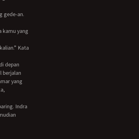
 berjalan
Kamar yang
ka,
emudian