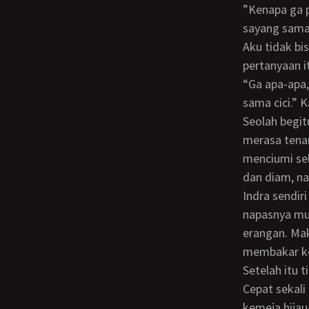
”Kenapa ga pantes, ci? Aku ini betul-betul sayang kok sama Ci Lisa. Ci Lisa juga
sayang sama 
Aku tidak bisa menjawab apa-apa. Jujur, aku kebingungan sekali jika harus menjawab
pertanyaan i
“Ga apa-apa, ci. Tenang aja. Aku ga akan ngecewain cici. Aku beneran sayang kok
sama cici.” 
Seolah begitu terhipnotis oleh kata-kata Indra dengan nada yang lembut itu, aku pun
merasa tenan
menciumi sel
dan diam, na
Indra sendiri tampaknya juga sudah mulai terangsang. Aku dapat merasakan
napasnya mu
erangan. Ma
membakar k
Setelah itu
Cepat sekali ia membukanya. Hanya dalam beberapa detik saja, seluruh kancing
kemeja hijau