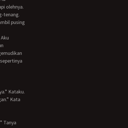
pi olehnya.
g-tenang.
ambil pusing
un
ngemudikan
 sepertinya
ya.” Kataku.