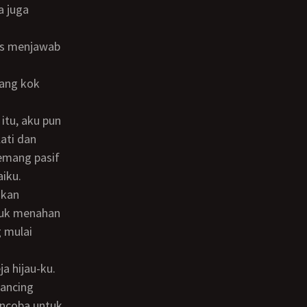
ati dan
memang pasif
iku.
tuk menahan
 mulai
a hijau-ku.
encoba untuk