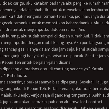
tabenenya adalah sahabatku untuk menyelesaikan lemburan 
uamiku tidak mengenal teman-temanku, jadi harusnya dia t
gecek temanku untuk memastikan keberadaanku. Aku sud
 Indra untuk menjemputku didepan rumah Ani.
 menjemputku dengan mobil kijang-nya. Aku pun langsung n
ng tancap gas. Hanya dalam dua jam saja, kami sudah sampa
 mengunjungi banyak obyek wisata di puncak. Sekitar jam s
i Kebun Teh untuk berjalan-jalan disana.
gan dipasang di medsos atau di chatting service ya.” Kataku.
, ci.” Kata Indra.
 tanganku di Kebun Teh. Entah kenapa, aku tidak berusah
Malah, aku enjoy-enjoy saja digandeng tangannya. Aahh sud
k juga kami akan semakin jauh dan akhirnya lost contact.