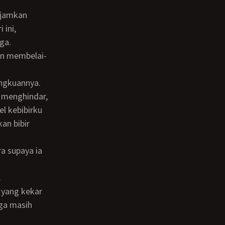
 ini,
ga.
an membelai-
t menghindar,
l kebibirku
an bibir
.
ga masih