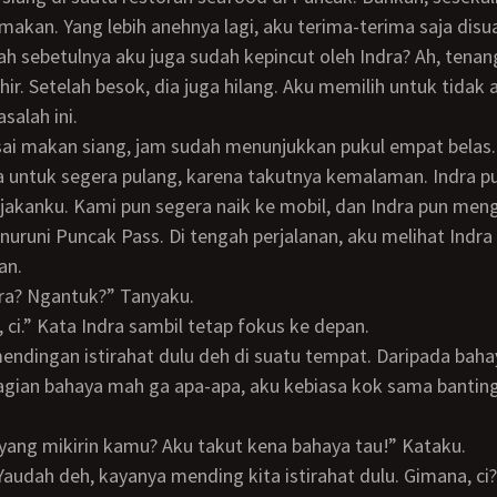
akan. Yang lebih anehnya lagi, aku terima-terima saja disua
h sebetulnya aku juga sudah kepincut oleh Indra? Ah, tenan
khir. Setelah besok, dia juga hilang. Aku memilih untuk tidak 
alah ini.
 untuk segera pulang, karena takutnya kemalaman. Indra p
jakanku. Kami pun segera naik ke mobil, dan Indra pun me
uruni Puncak Pass. Di tengah perjalanan, aku melihat Indra
an.
dra? Ngantuk?” Tanyaku.
ng, ci.” Kata Indra sambil tetap fokus ke depan.
mendingan istirahat dulu deh di suatu tempat. Daripada baha
pa yang mikirin kamu? Aku takut kena bahaya tau!” Kataku.