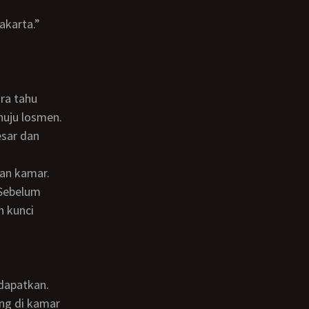
nuju losmen.
esar dan
 Sebelum
n kunci
 dapatkan.