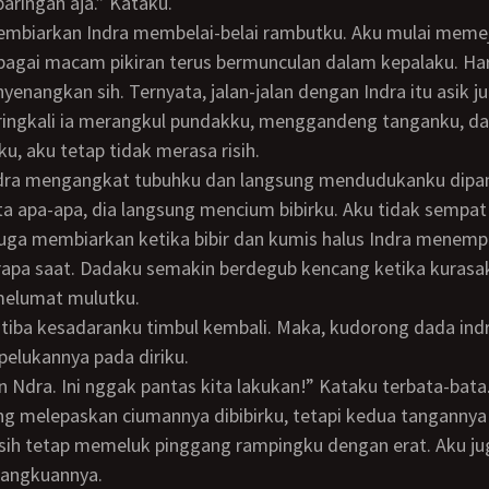
 baringan aja.” Kataku.
agai macam pikiran terus bermunculan dalam kepalaku. Hari
enangkan sih. Ternyata, jalan-jalan dengan Indra itu asik ju
ringkali ia merangkul pundakku, menggandeng tanganku, d
ku, aku tetap tidak merasa risih.
a apa-apa, dia langsung mencium bibirku. Aku tidak sempa
uga membiarkan ketika bibir dan kumis halus Indra menempe
apa saat. Dadaku semakin berdegub kencang ketika kurasak
melumat mulutku.
elukannya pada diriku.
gan Ndra. Ini nggak pantas kita lakukan!” Kataku terbata-bata
sih tetap memeluk pinggang rampingku dengan erat. Aku ju
pangkuannya.