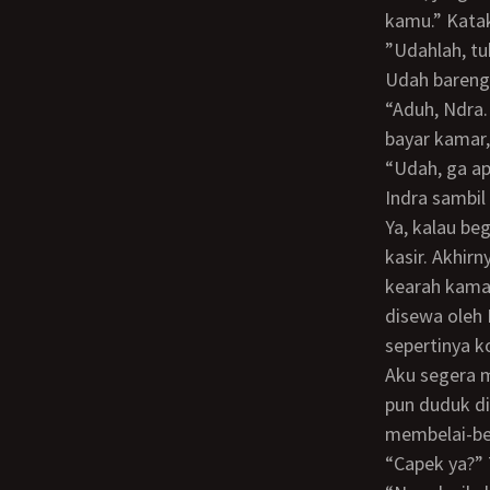
kamu.” Kata
”Udahlah, tuh bed-nya ada dua. Kamarnya emang sengaja aku pesen yang gede-an.
Udah bareng 
“Aduh, Ndra. Udahlah nggak apa-apa. Aku sewa satu kamar lagi aja, masa kamu yang
bayar kamar,
“Udah, ga apa-apa, ci. Emang aku pesen yang gedean tuh biar cici bisa sekalian.” Kata
Indra sambil
Ya, kalau begini sih ya sudahlah. Daripada debat tiada akhir, malu-maluin di depan
kasir. Akhir
kearah kamar
disewa oleh 
sepertinya k
Aku segera mengambil tempat tidur yang di kiri, kemudian langsung berbaring. Indra
pun duduk di
membelai-be
“Capek ya?