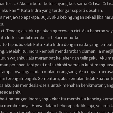
aku kan?” Kata Indra yang terdengar seperti desahan.
tu.
Kata Indra sambil membelai-belai rambutku.
g. Setelah itu, Indra kembali mendaratkan ciuman. Ia menjil
uruh wajahku, lalu merambat ke leher dan telingaku. Aku 
mun perlahan tapi pasti nafsu birahi semakin kuat menguasa
lai terengah-engah. Sementara, aku semakin tidak kuat un
ka aku pun mendesis-desis untuk menahan kenikmatan yang
esadaranku.
 tiba-tiba tangan Indra yang kekar itu membuka kancing kemej
-ku sudah terbuka sepenuhnya. Secara refleks aku masih m