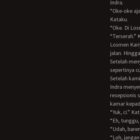
Indra.
“Oke-oke aja sih. Tidur dulu aja dua jam gitu, abis itu baru nyetir lagi ke Jakarta.”
Kataku.
“Oke. Di L
“Terserah.”
Losmen Kariya? Aku belum pernah dengar sih. Akan tetapi, sepertinya Indra tahu
jalan. Hingg
Setelah meny
sepertinya c
Setelah kami turun dari mobil, kami langsung menuju kasir untuk memesan kamar.
Indra menye
resepsionis 
kamar kepad
“Yuk, ci.” Ka
“Eh, tungg
“Udah, bar
“Loh, jangan dong, Ndra. Ntar kamu jadi sempit loh kalo aku juga numpang di kamar