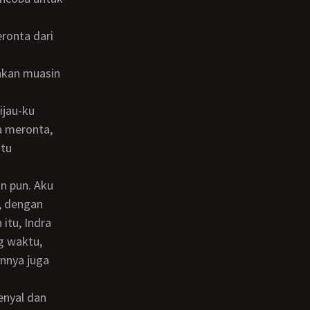
a meronta,
itu
, dengan
itu, Indra
g waktu,
annya juga