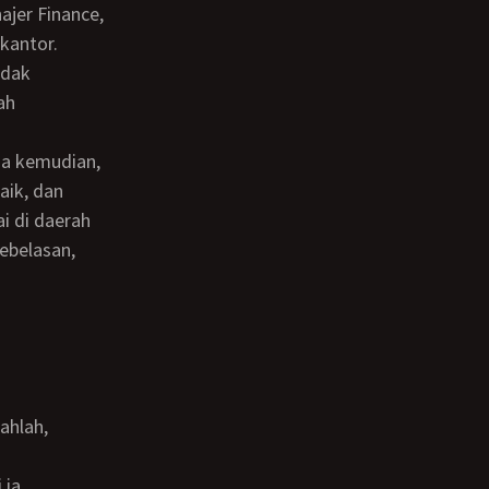
kantor.
idak
ah
aik, dan
i di daerah
ebelasan,
a
ahlah,