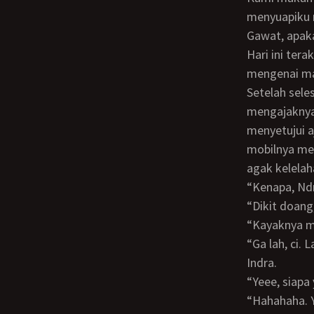
menyuapiku m
Gawat, apaka
Hari ini tera
mengenai mas
Setelah selesai makan siang, jam sudah menunjukkan pukul empat belas. Aku
mengajaknya
menyetujui a
mobilnya men
agak kelelah
“Kenapa, N
“Dikit doa
“Kayaknya 
“Ga lah, ci. Lagian bahaya mah ga apa-apa, aku kebiasa kok sama bantingan.” Kata
Indra.
“Yeee, sia
“Hahahaha. Yaudah deh, kayanya mending kita istirahat dulu. Gimana, ci?” Tanya