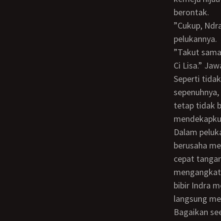
berontak.
”Cukup, Ndra! Jangan sampai kesitu. Aku takut, Ndra.” Kataku sambil meronta dari
pelukannya.
”Takut sama siapa, ci? Toh ga ada yang tahu. Percaya sama aku, ci. Aku akan muasin
Ci Lisa.” Ja
Seperti tidak peduli dengan protesku, Indra yang telah melepas kemeja hijau-ku
sepenuhnya, 
tetap tidak 
mendekapku 
Dalam pelukan Indra, buah dadaku kini terbuka tanpa tertutup sehelai kain pun. Aku
berusaha me
cepat tanga
mengangkat 
bibir Indra 
langsung me
Bagaikan seekor singa buas, ia menjilati dan meremas buah dada yang kenyal dan