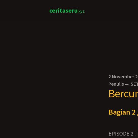
ceritaseru
.xyz
2 November 
Penulis —
SE
Bercu
Bagian 2 
EPISODE 2 :