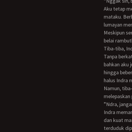
“Nggak sih,
Aku tetap membiarkan Indra membelai-belai rambutku. Aku mulai memejamkan
mataku. Berb
lumayan meny
Meskipun se
belai rambut
Tiba-tiba, Indra mengangkat tubuhku dan langsung mendudukanku dipangkuannya.
Tanpa berkat
bahkan aku j
hingga beber
halus Indra 
Namun, tiba-tiba kesadaranku timbul kembali. Maka, kudorong dada indra supaya ia
melepaskan p
”Ndra, jan
Indra memang melepaskan ciumannya dibibirku, tetapi kedua tangannya yang kekar
dan kuat ma
terduduk di