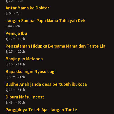
1j 10m - 7ch
Antar Mama ke Dokter
2j 0m - 7ch
Jangan Sampai Papa Mama Tahu yah Dek
54m - 3ch
Pemuja Ibu
1j 12m - 13ch
Pengalaman Hidupku Bersama Mama dan Tante Lia
3j 27m - 20ch
Banjir pun Melanda
8j 16m - 11ch
Bapakku Ingin Nyusu Lagi
3j 55m - 21ch
Budhe Anah janda desa bertubuh ibukota
7j 18m - 51ch
Diburu Nafsu Incest
9j 48m - 65ch
Panggilnya Teteh Aja, Jangan Tante