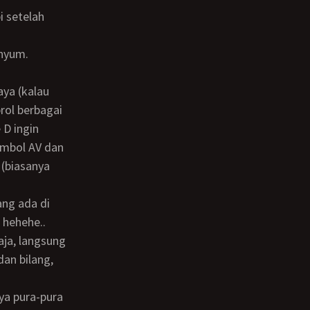
enyum.
rol berbagai
 D ingin
ombol AV dan
 (biasanya
 hehehe..
aja, langsung
dan bilang,