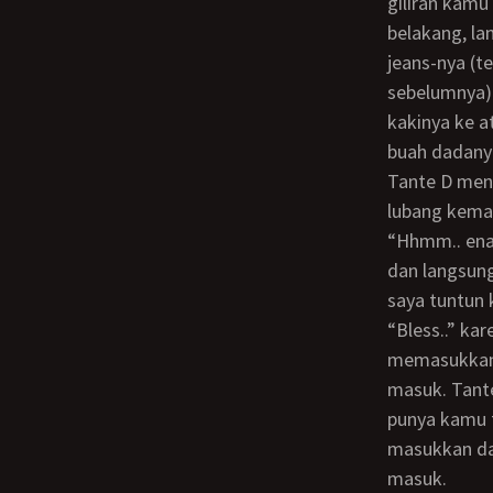
giliran kamu
belakang, la
jeans-nya (t
sebelumnya)
kakinya ke a
buah dadanya
Tante D menggelinjang-gelinjang keenakan dan ketika lidah saya masukkan ke dalam
lubang kemal
“Hhmm.. enak
dan langsung
saya tuntun
“Bless..” karena lubang itu sudah dipenuhi oleh ludah saya jadi agak sedikit gampang
memasukkan s
masuk. Tant
punya kamu t
masukkan da
masuk.