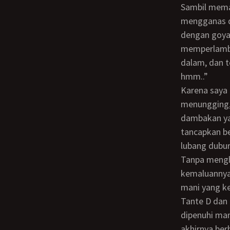
Sambil memainkan buah dadanya yang mungkin 36B, gerakkan saya semakin
mengganas d
dengan goyan
memperlamba
dalam, dan t
hmm..”
Karena saya belum mencapai puncak, jadi saya suruh Tante D merubah posisi jadi
menungging, 
dambakan yai
tancapkan be
lubang dubur
Tanpa menghiraukan kata dia, saya langsung masukkan jari saya ke dalam lubang
kemaluannya 
mani yang ke
Tante D dan
dipenuhi man
akhirnya berh