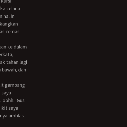
 kursi
uka celana
 hal ini
gkangkan
mas-remas
erkata,
ak tahan lagi
di bawah, dan
 saya
 oohh.. Gus
ikit saya
anya amblas