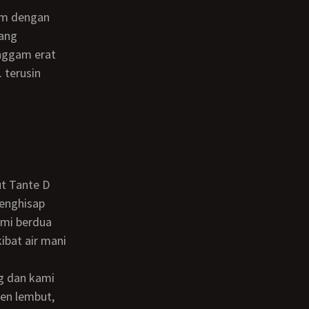
rang
nggam erat
. terusin
menghisap
ami berdua
ibat air mani
gen lembut,