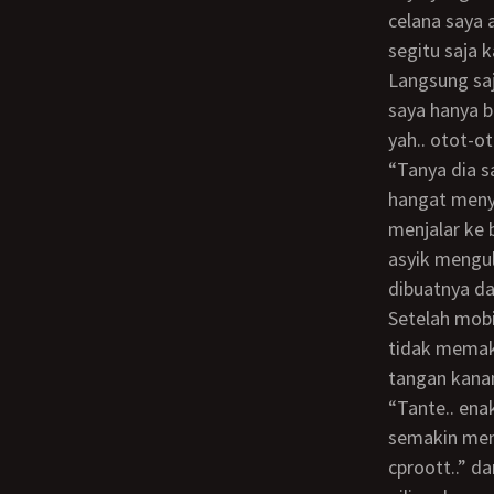
celana saya 
segitu saja k
Langsung saj
saya hanya b
yah.. otot-o
“tanya dia sambil bercanda dan saya hanya bisa diam dan tersenyum. Tiba-tiba rasa
hangat menye
menjalar ke 
asyik mengu
dibuatnya da
Setelah mobil berhenti, saya langsung membuka baju kaos Tante D dan kebetulan
tidak memak
tangan kana
“Tante.. enak
semakin men
cproott..” d