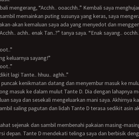
 sambil memainkan puting susunya yang keras, saya menge
akan-akan kemaluan saya ada yang menyedot dan mengge
Acchh.. achh.. enak Tan..?” tanya saya. “Enak sayang.. occhh.
root..”
ong keluarnya sayang!”
root..”
edikit lagi Tante.. hhuu.. aghh..”
orong masuk ke dalam mulut Tante D. Dia dengan lahapnya 
uan saya dan sesekali mengeluarkan mani saya. Akhirnya k
ambil saling pagutan dan lidah Tante D terasa sedikit asin ak
rsi depan. Tante D mendekati telinga saya dan berbisik den