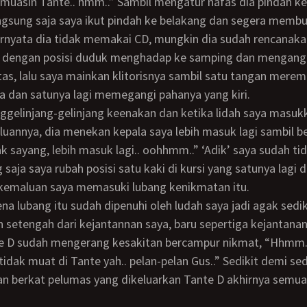
 muasin Tante.. hmm..” Sambil mengatur nafas dia pindah ke
ngsung saja saya ikut pindah ke belakang dan segera memb
ernyata dia tidak memakai CD, mungkin dia sudah rencanakan
 dengan posisi duduk menghadap ke samping dan mengan
tas, lalu saya mainkan klitorisnya sambil satu tangan mere
 dan satunya lagi memegangi pahanya yang kiri.
uannya, dia menekan kepala saya lebih masuk lagi sambil b
 sayang, lebih masuk lagi.. oohhmm..” ‘Adik’ saya sudah tid
 saja saya rubah posisi satu kaki di kursi yang satunya lagi 
 kemaluan saya memasuki lubang kenikmatan itu.
etengah dari kejantannan saya, baru sepertiga kejantanan
e D sudah mengerang kesakitan bercampur nikmat, “Hhmm..
idak muat di Tante yah.. pelan-pelan Gus..” Sedikit demi sed
n berkat pelumas yang dikeluarkan Tante D akhirnya semu