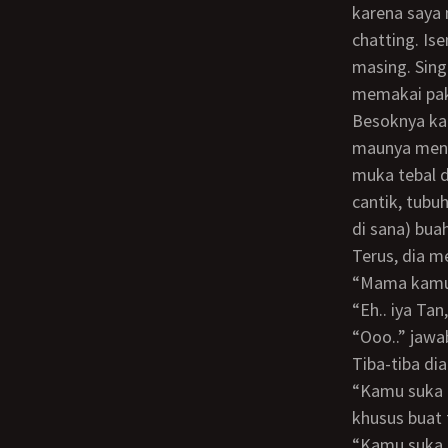
karena saya 
chatting. Is
masing. Sing
memakai pak
Besoknya kami ketemu dan ternyata itu teman ibu saya. Gila! langsung saja saya
maunya meng
muka tebal d
cantik, tubu
di sana) bua
Terus, dia 
“Mama kam
“Eh.. iya 
“Ooo..” jaw
Tiba-tiba di
“Kamu suka chatting di room #**** (edited) juga yah Gus..? padahal itu room khan
khusus buat 
“Kamu suka