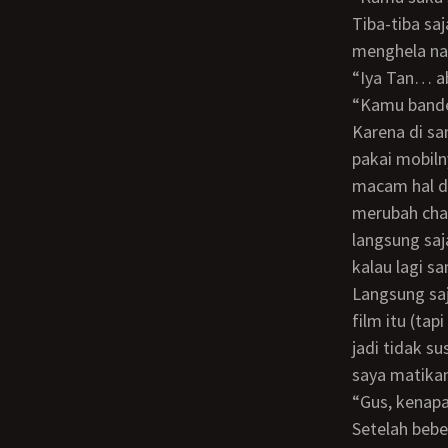
Tiba-tiba saja muka saya jadi merah dan rasanya mulut susah dibuka, tapi setelah
menghela naf
“Iya Tan… 
“Kamu band
Karena di sana terlalu ramai, jadi saya diajak dia jalan-jalan pakai mobil saya (kalau
pakai mobiln
macam hal da
merubah chan
langsung saj
kalau lagi s
Langsung saja mata Tante D setengah melotot melihat adegan “syur” yang ada di
film itu (ta
jadi tidak s
saya matikan
“Gus, kenap
Setelah beberapa menit kemudian saya lihat Tante D agak gelisah lalu saya pura-pura