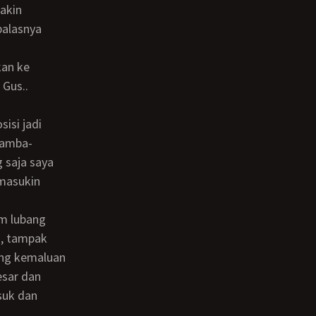
balasnya
kan ke
 Gus..
idamba-
 saja saya
 masukin
a, tampak
ang kemaluan
esar dan
suk dan