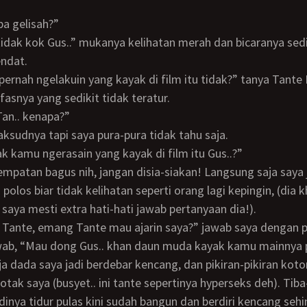
apa gelisah?”
ndat.
asnya yang sedikit tidak teratur.
 Tan.. kenapa?”
aksudnya tapi saya pura-pura tidak tahu saja.
dak kamu ngerasain yang kayak di film itu Gus..?”
polos biar tidak kelihatan seperti orang lagi kepingin, (dia
i saya mesti extra hati-hati jawab pertanyaan dia!).
u Tante, emang Tante mau ajarin saya?” jawab saya dengan 
awab, “Mau dong Gus.. khan daun muda kayak kamu mainnya p
otak saya (busyet.. ini tante sepertinya hyperseks deh). Tiba
dinya tidur pulas kini sudah bangun dan berdiri kencang se