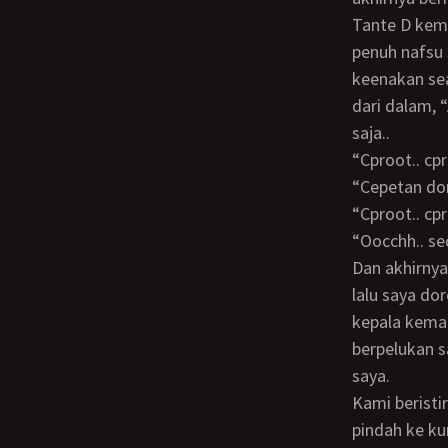
Tante D kembali mengerang, “Acchh.. ooacchh..” Kembali saya menghujam dengan
penuh nafsu
keenakan se
dari dalam, “
saja..
“Cproot.. cp
“Cepetan d
“Cproot.. cp
“Oocchh.. s
Dan akhirnya puncak kenikmatan datang dan menyembur masuk ke mulut Tante D
lalu saya d
kepala kemal
berpelukan s
saya.
Kami beristirahat sejenak dan sambil membenahi pakaian masing-masing dan kami
pindah ke ku