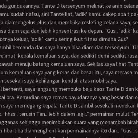
ada gundukannya. Tante D tersenyum melihat ke arah celana 
amu sudah nafsu, sini Tante liat, ‘adik’ kamu cakep apa tidak
a dia mengelus-elus dan membuka resleting celana saya, s
isa diam saja dan lebih konsentrasi ke depan. “Gus.. ‘adik’ 
totnya keluar, ‘adik’ kamu sering ikut fitnes dimana Gus?
limuti kepala kemaluan saya, dan sedikit demi sedikit rasa
bawah menuju batang kemaluan saya. Sekilas saya lihat Tan
lum kemaluan saya yang keras dan besar itu, saya merasa 
n sesekali saya kehilangan kendali atas mobil saya.
ai bra. Kemudian saya remas payudaranya yang besar dan 
n saya memegang kepala Tante D sambil sesekali menekan 
.. hhss.. terusin Tan.. lebih dalem lagi..” permainan mulut Te
gganas sehingga menimbulkan suara yang menambah birahi,
an tiba-tiba dia menghentikan permainannya itu dan.. “Gus.. 