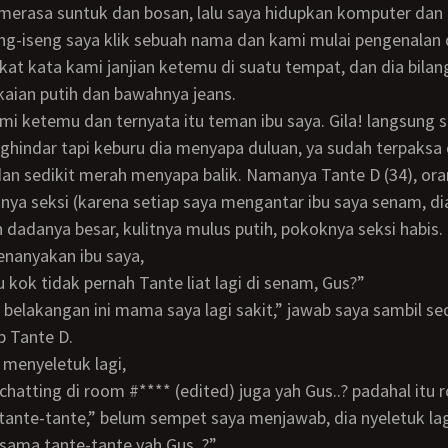
merasa suntuk dan bosan, lalu saya hidupkan komputer dan
eng-iseng saya klik sebuah nama dan kami mulai pengenalan 
kat kata kami janjian ketemu di suatu tempat, dan dia bilan
aian putih dan bawahnya jeans.
hindar tapi keburu dia menyapa duluan, ya sudah terpaksa
an sedikit merah menyapa balik. Namanya Tante D (34), or
hnya seksi (karena setiap saya mengantar ibu saya senam, di
h dadanya besar, kulitnya mulus putih, pokoknya seksi habis.
menanyakan ibu saya,
u kok tidak pernah Tante liat lagi di senam, Gus?”
Tan, belakangan ini mama saya lagi sakit,” jawab saya sambil s
ab Tante D.
a menyeletuk lagi,
tante-tante,” belum sempet saya menjawab, dia nyeletuk lag
 sama tante-tante yah Gus..?”