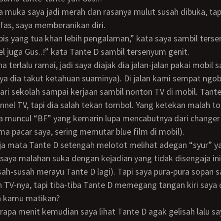
as, saya memberanikan diri.
abis yang tua khan lebih pengalaman,” kata saya sambil ters
el juga Gus..!” kata Tante D sambil tersenyum genit.
ya dia takut ketahuan suaminya). Di jalan kami sempat ngob
ri sekolah sampai kerjaan sambil nonton TV di mobil. Tante
nel TV, tapi dia salah tekan tombol. Yang ketekan malah t
a muncul “BF” yang kemarin lupa mencabutnya dari changer
ama pacar saya, sering memutar blue film di mobil).
pi saya malahan suka dengan kejadian yang tidak disengaja ini
usah-susah merayu Tante D lagi). Tapi saya pura-pura sopan s
 TV-nya, tapi tiba-tiba Tante D memegang tangan kiri saya 
a kamu matikan?