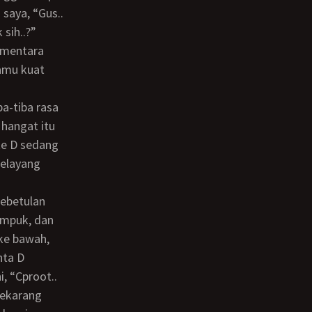
saya, “Gus..
 sih..?”
ementara
kamu kuat
 hangat itu
te D sedang
melayang
empuk, dan
ke bawah,
nta D
 “Cproot..
sekarang