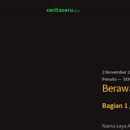
ceritaseru
.xyz
2 November 
Penulis —
SE
Berawa
Bagian 1 
Nama saya Agus, umur 22 tahun. Cerita ini bermula dari chatting. Suatu malam