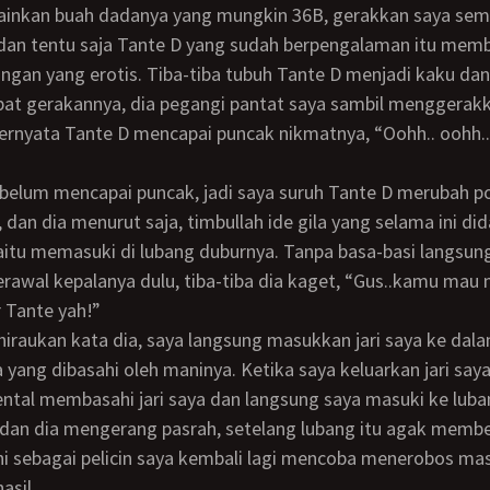
an tentu saja Tante D yang sudah berpengalaman itu mem
gan yang erotis. Tiba-tiba tubuh Tante D menjadi kaku dan
t gerakannya, dia pegangi pantat saya sambil menggerak
ernyata Tante D mencapai puncak nikmatnya, “Oohh.. oohh..
dan dia menurut saja, timbullah ide gila yang selama ini d
tu memasuki di lubang duburnya. Tanpa basa-basi langsung
rawal kepalanya dulu, tiba-tiba dia kaget, “Gus..kamu mau
 Tante yah!”
yang dibasahi oleh maninya. Ketika saya keluarkan jari say
ntal membasahi jari saya dan langsung saya masuki ke lub
 dan dia mengerang pasrah, setelang lubang itu agak memb
i sebagai pelicin saya kembali lagi mencoba menerobos ma
asil.