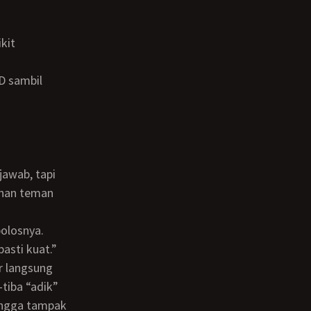
 khan teman
polosnya.
asti kuat.”
-tiba “adik”
hingga tampak