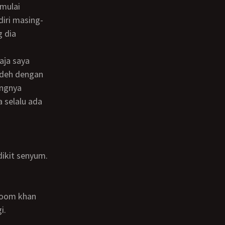
 mulai
diri masing-
g dia
 deh dengan
angnya
a selalu ada
edikit senyum.
i.