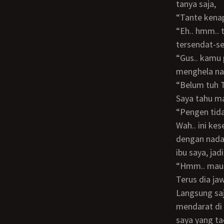
tanya saja,
“Tante ken
“Eh.. hmm.. tidak kok Gus..” mukanya kelihatan merah dan bicaranya sedikit
tersendat-se
“Gus.. kamu pernah ngelakuin yang kayak di film itu tidak?” tanya Tante D sambil
menghela naf
“Belum tuh
Saya tahu m
“Pengen ti
Wah.. ini kesempatan bagus nih, jangan disia-siakan! Langsung saja saya jawab, tapi
dengan nada 
ibu saya, jad
“Hmm.. ma
Terus dia j
Langsung saja dada saya jadi berdebar kencang, dan pikiran-pikiran kotor langsung
mendarat di 
saya yang ta