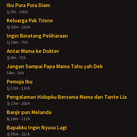
Ibu Pura Pura Diam
1j 5m - 10ch
Keluarga Pak Trisno
6j 33m - 23ch
Ingin Binatang Peliharaan
1j 10m - 7ch
Antar Mama ke Dokter
2j 0m - 7ch
Jangan Sampai Papa Mama Tahu yah Dek
54m - 3ch
Pemuja Ibu
1j 12m - 13ch
Pengalaman Hidupku Bersama Mama dan Tante Lia
3j 27m - 20ch
Banjir pun Melanda
8j 16m - 11ch
Bapakku Ingin Nyusu Lagi
3j 55m - 21ch