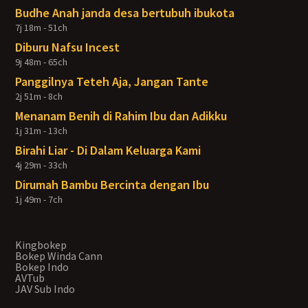
Budhe Anah janda desa bertubuh ibukota
7j 18m - 51ch
Diburu Nafsu Incest
9j 48m - 65ch
Panggilnya Teteh Aja, Jangan Tante
2j 51m - 8ch
Menanam Benih di Rahim Ibu dan Adikku
1j 31m - 13ch
Birahi Liar - Di Dalam Keluarga Kami
4j 29m - 33ch
Dirumah Bambu Bercinta dengan Ibu
1j 49m - 7ch
Kingbokep
Bokep Winda Cann
Bokep Indo
AVTub
JAV Sub Indo