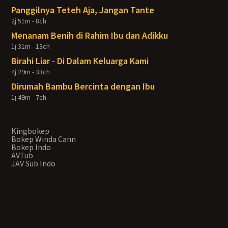
Panggilnya Teteh Aja, Jangan Tante
2j 51m - 8ch
Menanam Benih di Rahim Ibu dan Adikku
1j 31m - 13ch
Birahi Liar - Di Dalam Keluarga Kami
4j 29m - 33ch
Dirumah Bambu Bercinta dengan Ibu
1j 49m - 7ch
Kingbokep
Bokep Winda Cann
Bokep Indo
AVTub
JAV Sub Indo