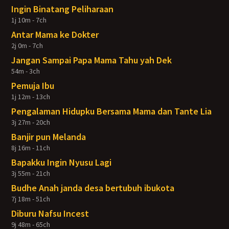
Ingin Binatang Peliharaan
1j 10m - 7ch
Antar Mama ke Dokter
2j 0m - 7ch
Jangan Sampai Papa Mama Tahu yah Dek
54m - 3ch
Pemuja Ibu
1j 12m - 13ch
Pengalaman Hidupku Bersama Mama dan Tante Lia
3j 27m - 20ch
Banjir pun Melanda
8j 16m - 11ch
Bapakku Ingin Nyusu Lagi
3j 55m - 21ch
Budhe Anah janda desa bertubuh ibukota
7j 18m - 51ch
Diburu Nafsu Incest
9j 48m - 65ch