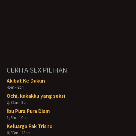
CERITA SEX PILIHAN
Akibat Ke Dukun
45m - 2ch
Ochi, kakakku yang seksi
2j 31m - 8ch
Ibu Pura Pura Diam
1j 5m - 10ch
Keluarga Pak Trisno
6j 33m - 23ch