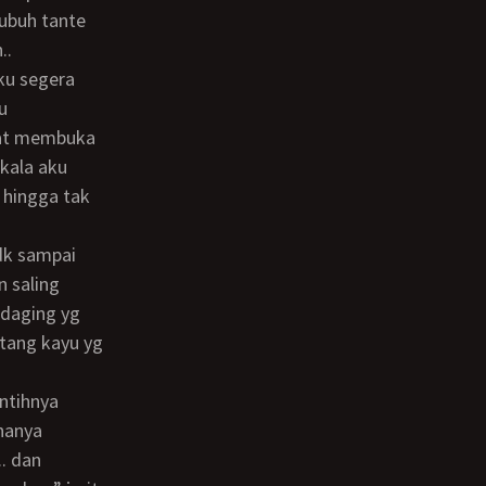
tubuh tante
..
u
pat membuka
tkala aku
 hingga tak
n saling
 daging yg
atang kayu yg
ahanya
. dan