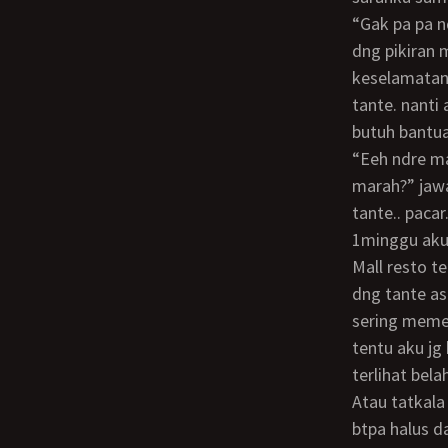
“gak pa pa ndre.. tante tawakal aja” jawabnya.. tanya jawab kami berhenti sejenak
dng pikiran 
keselamatan 
tante. nanti
butuh bantua
“eeh ndre makasih. tapii apa tante nggak ngerepotin kamu.. ntar pacar kamu
marah?” jawa
tante.. pacar
1minggu aku
mall resto tempat wisata dll. kelamaan timbul rasa ug aneh di diriku. aku mulai suka
dng tante as
sering memer
tentu aku jg
terlihat bel
atau tatkala ia hampir terpeleset lalu sigap ia meraup tanganku. aku bisa merasakan
btpa halus d