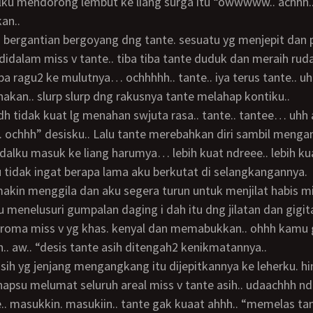
lku mendorong lembut ke liang surga itu “owwwww.. achhh.. 
an..
didalam miss v tante.. tiba tiba tante duduk dan meraih rudal
pa ragu2 ke mulutnya… ochhhhh.. tante.. iya terus tante.. uh
nakan.. slurp slurp dng rakusnya tante melahap kontiku..
.. ochhh” desisku.. Lalu tante merebahkan diri sambil meng
alku masuk ke liang harumya… lebih kuat ndreee.. lebih kua
u tidak ingat berapa lama aku berkutat di selangkangannya.
u menelusuri gumpalan daging i dah itu dng jilatan dan gigita
oma miss v yg khas. kenyal dan memabukkan.. ohhh kamu gi
h.. aw.. “desis tante asih ditengah2 kenikmatannya..
apsu melumat seluruh areal miss v tante asih.. udaachhh nd
.. masukkin. masukiin.. tante gak kuaat ahhh.. “memelas ta