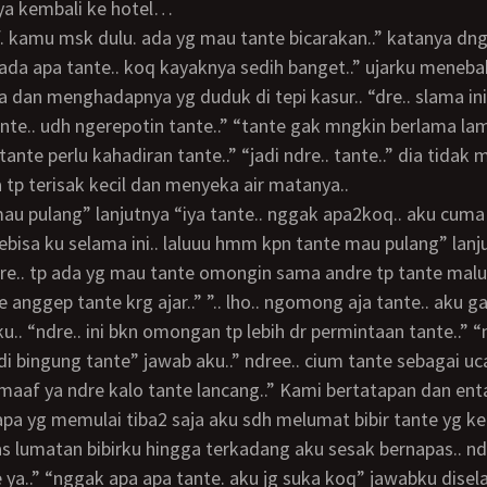
a kembali ke hotel…
da apa tante.. koq kayaknya sedih banget..” ujarku meneba
a dan menghadapnya yg duduk di tepi kasur.. “dre.. slama in
nte.. udh ngerepotin tante..” “tante gak mngkin berlama lama
ante perlu kahadiran tante..” “jadi ndre.. tante..” dia tidak
 tp terisak kecil dan menyeka air matanya..
isa ku selama ini.. laluuu hmm kpn tante mau pulang” lanj
re.. tp ada yg mau tante omongin sama andre tp tante malu
 anggep tante krg ajar..” ”.. lho.. ngomong aja tante.. aku 
ku.. “ndre.. ini bkn omongan tp lebih dr permintaan tante..”
adi bingung tante” jawab aku..” ndree.. cium tante sebagai u
 maaf ya ndre kalo tante lancang..” Kami bertatapan dan ent
pa yg memulai tiba2 saja aku sdh melumat bibir tante yg k
 ya..” “nggak apa apa tante. aku jg suka koq” jawabku disel