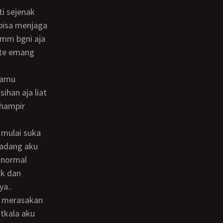
 bisa menjaga
hmmm bgni aja
ante emang
ihan aja liat
 hampir
rkadang aku
 normal
uk dan
ya..
tkala aku