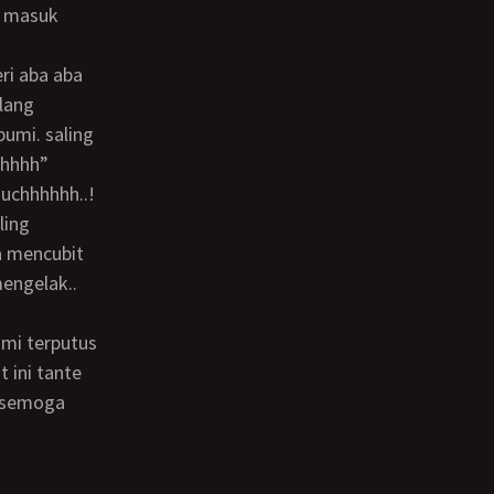
t masuk
elang
umi. saling
hhhhh”
hhhhhh..!
ling
a mencubit
mengelak..
 ini tante
. semoga