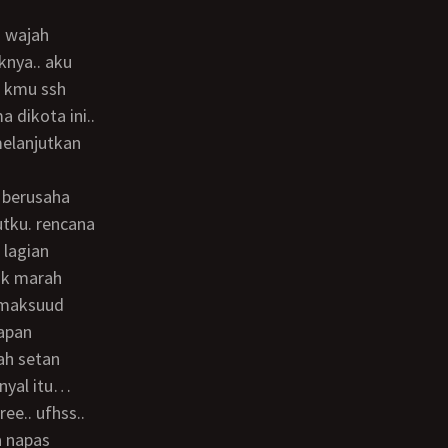
knya.. aku
i kmu ssh
 dikota ini..
 melanjutkan
utku. rencana
 lagian
gak marah
 “maksuud
capan
ah setan
enyal itu…
a napas