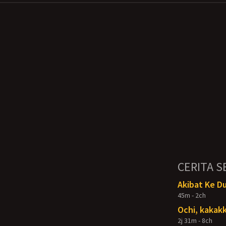
CERITA S
Akibat Ke D
45m - 2ch
Ochi, kakakk
2j 31m - 8ch