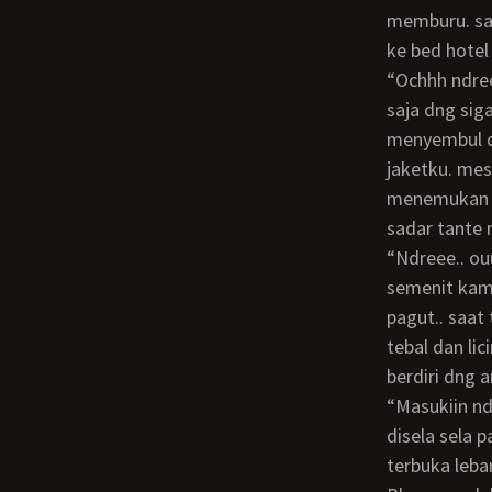
memburu. sah
ke bed hotel
“ochhh ndree.. kamu.. kamu uhhh” ujar tante setengah merintih. Tanganku segera
saja dng sig
menyembul d
jaketku. mes
menemukan d
sadar tante
“ndreee.. ouuchhh.. kamu nakal ndre.. ohhhhh” lenguhnya kenikmatan. tdk sampai
semenit kami
pagut.. saa
tebal dan li
berdiri dng 
“masukiin ndre.. maasukkiiin.. uchhhh.. tantenggak kuat ndree.. ohhhh” rintihnya
disela sela 
terbuka leba