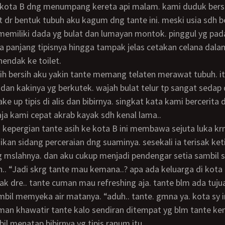
e kota B dng menumpang kereta api malam. kami duduk bers
t dr bentuk tubuh aku kagum dng tante ini. meski usia sdh b
miliki dada yg bulat dan lumayan montok. pinggul yg pada
na panjang tipisnya hingga tampak jelas cetakan celana dala
endak ke toilet.
dan kakinya yg berkutek. wajah bulat telur tp sangat sedap
e up tipis di alis dan bibirnya. singkat kata kami bercerita 
aja kami cepat akrab kayak sdh kenal lama..
ikan sidang perceraian dng suaminya. sesekali ia terisak keti
 mslahnya. dan aku cukup menjadi pendengar setia sambil s
. “Jadi skrg tante mau kemana..? apa ada keluarga di kota B
ak dre.. tante cuman mau refreshing aja. tante blm ada tuju
bil memyeka air matanya. “aduh.. tante. gmna ya. kota sy in
man khawatir tante kalo sendiran ditempat yg blm tante ken
il menatap bibirnya yg tipis ranum itu..