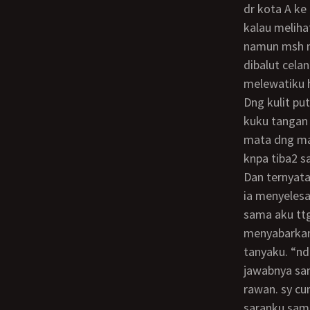
dr kota A k
kalau meliha
namun msh me
dibalut cela
melewatiku h
dng kulit putih bersih aku yakin tante memang telaten merawat tubuh. itu nampak dr
kuku tangan 
mata dng mak
knpa tiba2 s
dan ternyata kepergian tante asih ke kota B ini membawa sejuta luka krna baru saja
ia menyelesa
sama aku ttg
menyabarkan.
tanyaku. “nd
jawabnya sam
rawan. sy cu
saranku samb