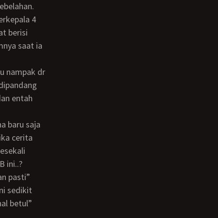
ebelahan.
erkepala 4
t berisi
mnya saat ia
 dipandang
dan entah
ka cerita
esekali
 ini..?
an pasti”
i sedikit
al betul”