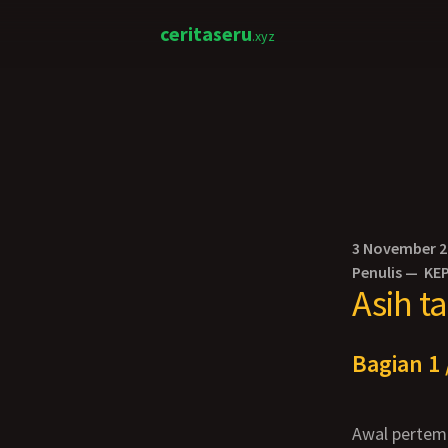
ceritaseru
.xyz
3 November 
Penulis —
KE
Asih t
Bagian 1 
Awal pertemuan aku (andre 29 thn) dan tante asih (41 thn) ketika kami seperjalanan