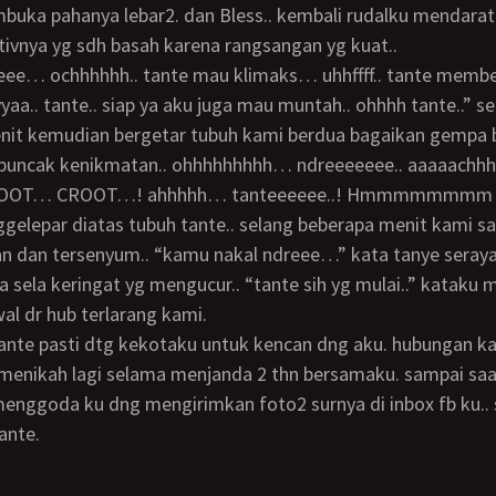
buka pahanya lebar2. dan Bless.. kembali rudalku mendara
tivnya yg sdh basah karena rangsangan yg kuat..
yaa.. tante.. siap ya aku juga mau muntah.. ohhhh tante..” s
nit kemudian bergetar tubuh kami berdua bagaikan gempa b
 dipuncak kenikmatan.. ohhhhhhhhh… ndreeeeeee.. aaaaachh
OOT… CROOT…! ahhhhh… tanteeeeee..! Hmmmmmmmm uc
elepar diatas tubuh tante.. selang beberapa menit kami sa
n dan tersenyum.. “kamu nakal ndreee…” kata tanye seray
a sela keringat yg mengucur.. “tante sih yg mulai..” kataku 
wal dr hub terlarang kami.
menikah lagi selama menjanda 2 thn bersamaku. sampai saat
menggoda ku dng mengirimkan foto2 surnya di inbox fb ku.
ante.