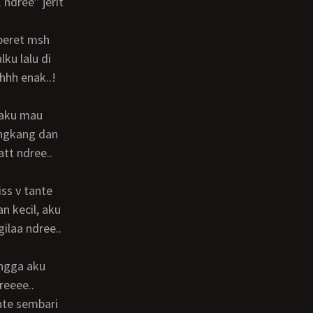
ndree” jerit
ku lalu di
hhh enak..!
angkang dan
tt ndree..
n kecil, aku
laa ndree..
reeee..
nte sembari