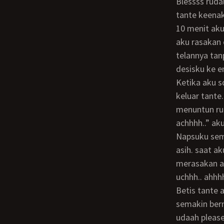
Blessss ruda
tante keenak
10 menit aku bergantian bergoyang dng tante. sesuatu yg menjepit dan peret msh
aku rasakan 
telannya tan
desisku ke e
ketika aku sdh tidak kuat lg menahan swjuta rasa.. tante.. tantee… uhh aku mau
keluar tante
menuntun rud
achhhh..” ak
napsuku semakin menggila dan aku segera turun untuk menjilat habis miss v tante
asih. saat ak
merasakan ar
uchhh.. ahhh
betis tante asih yg jenjang mengangkang itu dijepitkannya ke leherku. hingga aku
semakin bern
udaah please