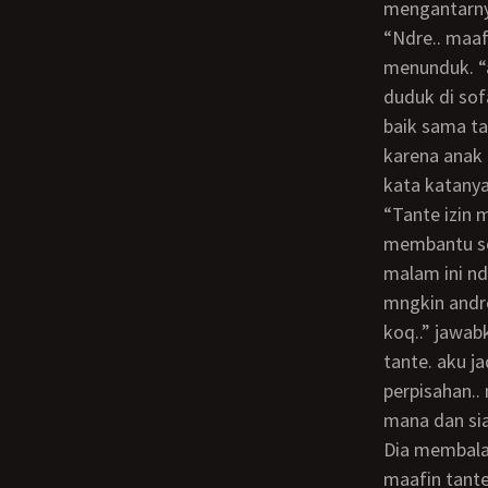
mengantarny
“Ndre.. maaf. kamu msk dulu. ada yg mau tante bicarakan..” katanya dng wajah
menunduk. “a
duduk di sof
baik sama ta
karena anak t
kata katanya
“tante izin mau pulang” lanjutnya “iya tante.. nggak apa2koq.. aku cuma berusaha
membantu seb
malam ini nd
mngkin andre
koq..” jawab
tante. aku j
perpisahan..
mana dan sia
dia membalas lumatan bibirku hingga terkadang aku sesak bernapas.. ndree.. ufhss..
maafin tante