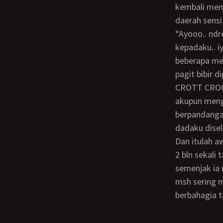
kembali mem
daerah sensi
“ayooo.. ndreee… ochhhhhh.. tante mau klimaks… uhhffff.. tante memberi aba aba
kepadaku.. iy
beberapa me
pagit bibir
CROTT CRO
akupun mengg
berpandanga
dadaku disel
Dan itulah a
2 bln sekali tante pasti dtg kekotaku untuk kencan dng aku. hubungan kami terputus
semenjak ia 
msh sering 
berbahagia t