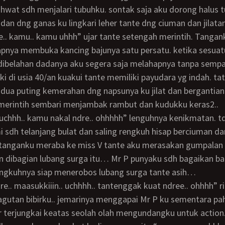
wat sdh menjalari tubuhku. sontak saja aku dorong halus 
 dan dng ganas ku lingkari leher tante dng ciuman dan jilatan
apnya membuka kancing bajunya satu persatu. ketika sesuat
ibelahan dadanya aku segera saja melahapnya tanpa sem
ki di usia 40/an kuakui tante memiliki payudara yg indah. ta
ua puting kemerahan dng napsunya ku jilat dan bergantian
 merintih sembari menjambak rambut dan kudukku keras2..
 sdh telanjang bulat dan saling rengkuh hisap berciuman da
t tanganku meraba ke miss V tante aku merasakan gumpalan
cin dibagian lubang surga itu… Mr P punyaku sdh bagaikan b
angkuhnya siap menerobos lubang surga tante asih…
pagutan bibirku.. jemarinya menggapai Mr P ku sementara p
r terjungkai keatas seolah olah mengundangku untuk action.