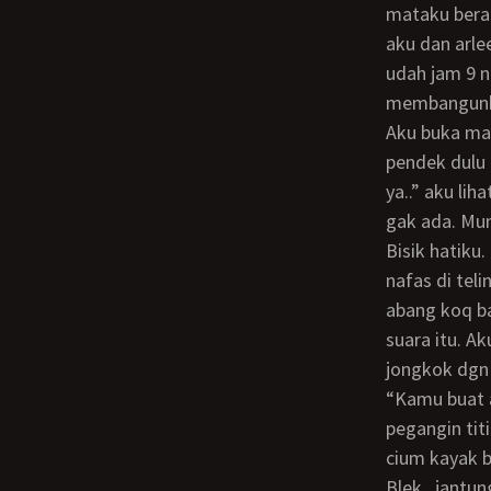
mataku berat
aku dan arle
udah jam 9 n
membangunka
Aku buka mataku yg masih sgt berat.. Ryan. “Ermm.. iya ntar.. udah sana ganti celana
pendek dulu 
ya..” aku lih
gak ada. Mun
bisik hatiku. Baru aku pejamkan mata beberapa menit.. aku merasakan hembusan
nafas di teli
abang koq ba
suara itu. A
jongkok dgn
“Kamu buat apa semalam dgn abang yu..?” Sambil tersenyum dia berkata “ayu
pegangin titi
cium kayak b
Blek.. jantu