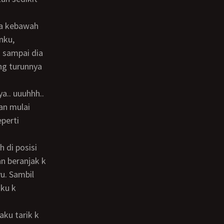
nku,
n sampai dia
ng turunnya
dan mulai
eperti
an beranjak k
u. Sambil
ku k