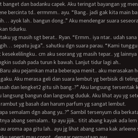
 banget dan badanku capek. Aku teringat bayangan yg meng
ene bercinta td.. errmmm.. ayu. “Bang.. jadi gak kita main 
ih… ayok lah.. bangun dong..” Aku mendengar suara seseor
n tidurku.
gih… sepatu juga”.. sahutku dgn suara parau. “Kami tungg
at kesekelilingku.. cm aku seorang yg masih tepar.. yg lainny
gkin sudah pada turun k bawah. Lanjut tidur lagi ah..
ngaku. Aku merasa geli dan suara lembut yg berbisik di teling
sah dan lengket2 gitu sih bang..?” Aku langsung tersentak
ku langsung bangun dan langsung duduk. Aku lihat ayu yg se
 rambut yg basah dan harum parfum yg sangat lembut.
tnya abang semalam.. tp ayu jijik.. titit abang kayak ada lem 
au aroma apa gitu lah.. ayu jg lihat abang sama kak arleene
ngku seperti mau copot.. dengar pernyataan ayu.