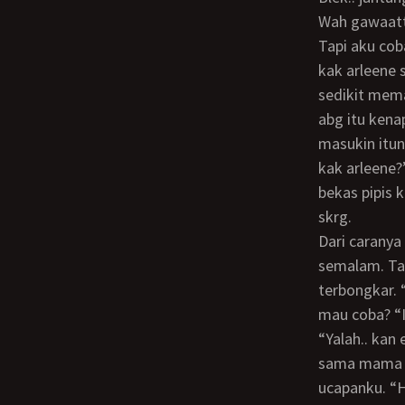
Wah gawaattt.. bisa berbahaya nih… kalau sampai ni bocah ngomong k bonyok nya.
Tapi aku cob
kak arleene 
sedikit mema
abg itu kena
masukin itun
kak arleene?
bekas pipis 
skrg.
Dari caranya berbicara sepertinya dia penasaran dgn apa yg aku dan arleene buat
semalam. Tap
terbongkar. “
mau coba? “I
“Yalah.. kan enak.. makanya kalau ayu mau coba nanti kita coba, tp janji jgn bilang
sama mama n 
ucapanku. “He