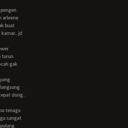
n arleene
ak buat
 kamar.. jd
 turun.
ocah gak
 langsung
cepat dong..
uga sangat
 pulang