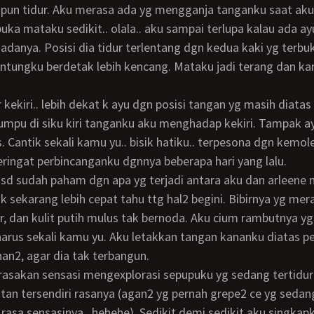
buka mataku sedikit.. olala.. aku sampai terlupa kalau ada a
dadanya. Posisi dia tidur terlentang dgn kedua kaki yg terbuk
tungku berdetak lebih kencang. Mataku jadi terang dan ka
mpu di siku kiri tanganku aku menghadap kekiri. Tampak ay
. Cantik sekali kamu yu.. bisik hatiku.. terpesona dgn kemo
 Teringat perbincanganku dgnnya beberapa hari yang lalu.
sekarang lebih cepat tahu ttg hal2 begini. Bibirnya yg merah
r, dan kulit putih mulus tak bernoda. Aku cium rambutnya yg
us sekali kamu yu. Aku letakkan tangan kananku diatas p
han2, agar dia tak terbangun.
an tersendiri rasanya (agan2 yg pernah grepe2 ce yg sedang
rasa sensasinya.. hehehe). Sedikit demi sedikit aku singkapk