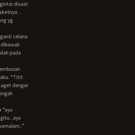
intai disaat
basketnya…
ang yg
u dibawah
a dah pada
aku. “Titit
 kaget dengar
tengah
gitu.. ayu
 semalam..”