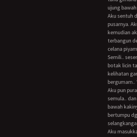
ujung bawah 
Aku sentuh dengan telapak tanganku. Lembut sekali. Aku mulai bergerilya kebawah
pusarnya. Ak
kemudian aku
terbangun de
celana piyam
semili.. sesenti.. seinchi.. mulai kelihatan gundukan kecil di bawah pusarnya.. uuuhhh..
botak licin t
kelihatan gar
bergumam.. 
Aku pun pura2 tidur pulas. Aku lirik lagi setelah beberapa menit.. ayu masih di posisi
semula.. dan
bawah kakiny
bertumpu dg
selangkanga
Aku masukkan jari kananku k balik pinggang celana piyamanya. Perlahan aku tarik k