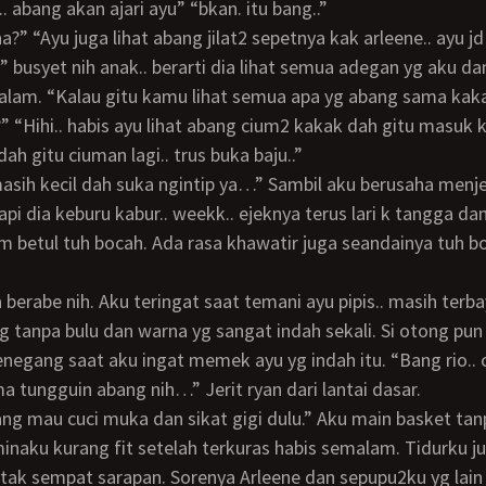
i.. abang akan ajari ayu” “bkan. itu bang..”
ya” busyet nih anak.. berarti dia lihat semua adegan yg aku da
alam. “Kalau gitu kamu lihat semua apa yg abang sama kak
 “Hihi.. habis ayu lihat abang cium2 kakak dah gitu masuk k
udah gitu ciuman lagi.. trus buka baju..”
pi dia keburu kabur.. weekk.. ejeknya terus lari k tangga dan
 betul tuh bocah. Ada rasa khawatir juga seandainya tuh b
tanpa bulu dan warna yg sangat indah sekali. Si otong pun
enegang saat aku ingat memek ayu yg indah itu. “Bang rio.. 
a tungguin abang nih…” Jerit ryan dari lantai dasar.
aminaku kurang fit setelah terkuras habis semalam. Tidurku j
 tak sempat sarapan. Sorenya Arleene dan sepupu2ku yg lain