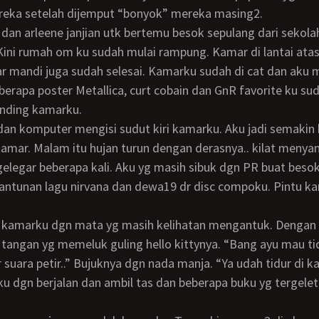
eka setelah dijemput “bonyok” mereka masing2.
. Kini rumah om ku sudah mulai rampung. Kamar di lantai ata
ar mandi juga sudah selesai. Kamarku sudah di cat dan aku 
erapa poster Metallica, curt cobain dan GnR favorite ku su
inding kamarku.
amar. Malam itu hujan turun dengan derasnya.. kilat meny
legar beberapa kali. Aku yg masih sibuk dgn PR buat besok
antunan lagu nirvana dan dewa19 dr disc compoku. Pintu k
 tangan yg memeluk guling hello kittynya. “Bang ayu mau tidu
 suara petir..” Bujuknya dgn nada manja. “Ya udah tidur di k
ku dgn berjalan dan ambil tas dan beberapa buku yg tergelet