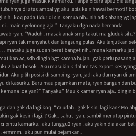
ubuhnya di atas ambal yg aku lapis kain hawai bermotif bob
gi nih.. koq pada tidur di sini semua nih.. nih adik abang yg jag
 ni.. main nyelonong aja..” Tanyaku dgn nada bercanda.
api ryan tak menyahut dan langsung pulas. Aku lanjutkan se
… mataku juga sudah berat banget nih.. mana kamarku jadi
matikan ac, sdh dingin bgt karena hujan.. gak perlu pasang a
idur. Aku pilih posisi di samping ryan, jadi aku dan ryan di am
u di kasurku. Baru mau pejamkan mata, ryan bangun dan bu
kemana loe yan?” Tanyaku.” Mau k kamar ryan aja.. dingin 
akin gak kesini lagi..? Gak.. sahut ryan. sambil menutup pint
nci pintu kamarku.. aku tunggu2 ryan.. aku yakin dia akan balik
g.. ermmm.. aku pun mulai pejamkan..