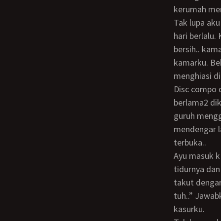
kerumah mer
Tak lupa aku dan arleene janjian utk bertemu besok sepulang dari sekolah. Beberapa
hari berlalu
bersih.. kam
kamarku. Beb
menghiasi d
Disc compo dan komputer mengisi sudut kiri kamarku. Aku jadi semakin betah
berlama2 dik
guruh mengge
mendengar l
terbuka..
Ayu masuk k kamarku dgn mata yg masih kelihatan mengantuk. Dengan baju piyama
tidurnya dan
takut dengar
tuh..” Jawab
kasurku.