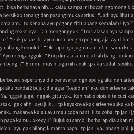
a bersikap tenang dan pasang muka serius.. “Jadi ayu lihat
semalam.. itu kenapa ayu pegang titit abang semalam? Iya?
ncing reaksinya.. Dia mengangguk. “Trus alasan ayu sampai
pa?” “Gak papa sih.. ayu cuma pengen pegang aja. Ayu lihat 
ya abang kemulut.” “Ok.. apa ayu juga mau coba.. sama kek 
” Ayu mengangguk.. “Koq dimasukin mulut sih bang.. itukan 
kan bang..?” Ermm.. masih lugu nih anak tp aku sudah sedikit
i aku pandai2 bujuk dia agar “kejadian” aku dan arleene ta
Ya. nggak juga.. nggak gitu yuk.. Kan habis pipis kita cuci ka
sssk.. gak ahh.. ayu jijik… tp kayaknya kak arleene suka ya b
papa kamu.. okeey..!” Bujukku sambil berharap dia akan m
’eh.. ayu gak bilang k mama papa.. tp janji ya.. abang janji 