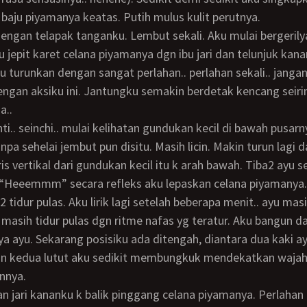
baju piyamanya keatas. Putih mulus kulit perutnya.
u jepit karet celana piyamanya dgn ibu jari dan telunjuk kana
 turunkan dengan sangat perlahan.. perlahan sekali.. janga
ngan aksiku ini. Jantungku semakin berdetak kencang seiri
a..
anpa sehelai jembut pun disitu. Masih licin. Makin turun lagi 
is vertikal dari gundukan kecil itu k arah bawah. Tiba2 ayu s
“Heeemmm” secara refleks aku lepaskan celana piyamanya.
 masih tidur pulas dgn ritme nafas yg teratur. Aku bangun d
a ayu. Sekarang posisiku ada ditengah, diantara dua kaki ay
n kedua lutut aku sedikit membungkuk mendekatkan wajah
nnya.