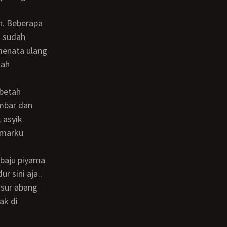
s sudah
menata ulang
dah
ambar dan
 asyik
amarku
r sini aja..
asur abang
ak di