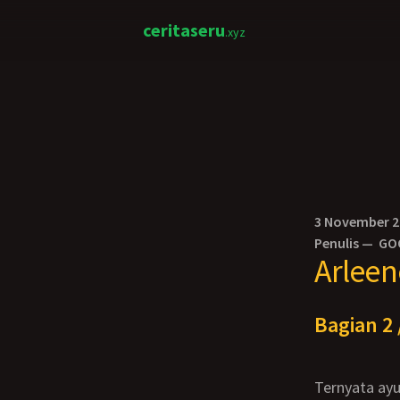
ceritaseru
.xyz
3 November 
Penulis —
GO
Arlee
Bagian 2 
Ternyata ayu… sebenarnya aku pengen bangun dan tanya kenapa ayu lakukan itu.. tp