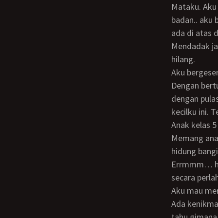
mataku. Aku pun tidur. Aku merasa ada yg mengganja tanganku saat aku balikkan
badan.. aku 
ada di atas 
Mendadak jan
hilang.
Aku bergeser kekiri.. lebih dekat k ayu dgn posisi tangan yg masih diatas dadanya.
Dengan bertu
dengan pulas
kecilku ini.
Anak kelas 5 sd sudah paham dgn apa yg terjadi antara aku dan arleene malam itu.
Memang anak 
hidung bangi
Errmmm… har
secara perla
Aku mau merasakan sensasi mengexplorasi sepupuku yg sedang tertidur pulas ini.
Ada kenikmat
tahu gimana 