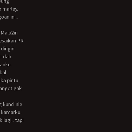
 marley.
oan ini..
lesaikan PR
 dingin
c dah.
bal
ka pintu
banget gak
u kamarku.
 lagi.. tapi