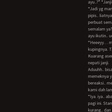
ayu..?” “Janj
“Jadi yg mana?” “Ayu juga lihat abang jilat2 sepetnya kak arleene.. ayu jd pengen
pipis.. liatn
perbuat sem
semalam ya?”
ayu ikutin.. 
“Heeeyy… masih kecil dah suka ngintip ya…” Sambil aku berusaha menjewer
kupingnya. Ta
Kuarang asem
nepati janji.
aduuhh.. bisa berabe nih. Aku teringat saat temani ayu pipis.. masih terbayang
memeknya yg 
bereaksi.. m
kami dah lam
“Iya. iya.. abang mau cuci muka dan sikat gigi dulu.” Aku main basket tanpa tenaga
pagi ini. St
kurang.. dan