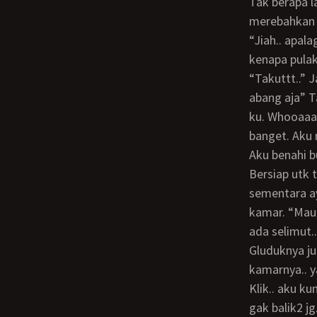
Tak berapa lama ryan juga masuk k kamarku. Tanpa bicara apa2 dia langsung
merebahkan t
“Jiah.. apala
kenapa pulak
“Takuttt..” Jawab ryan. “Waduh.. masak anak smp takut ma gluduk sih..? Malu2in
abang aja” T
ku. Whooaaa
banget. Aku 
Aku benahi buku2 buat besok.. Aku masukin k dalam tas export kesayanganku.
Bersiap utk t
sementara ay
kamar. “Mau 
ada selimut..
gluduknya juga dah gak da lagi koq. “Ya udah.. gak k sini lagi kan? Mo abg kunci nie
kamarnya.. y
Klik.. aku ku
gak balik2 j