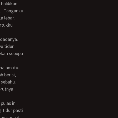
yu. Tanganku
a lebar.
ntukku
u tidur
lekan sepupu
 berisi,
 sebahu.
erutnya
 tidur pasti
an sedikit