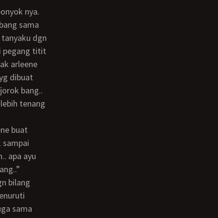
 abang sama
” tanyaku dgn
 pegang titit
kak arleene
yg dibuat
jorok bang..
 lebih tenang
k sampai
n.. apa ayu
ang..”
enuruti
juga sama