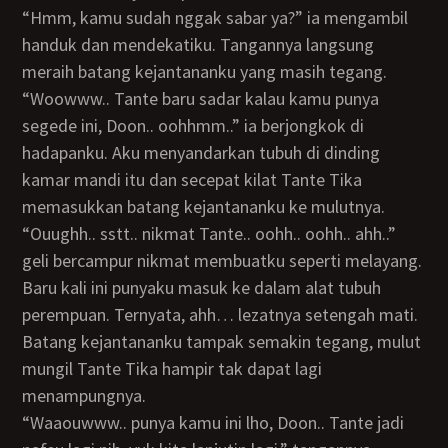
“Hmm, kamu sudah nggak sabar ya?” ia mengambil
handuk dan mendekatiku. Tangannya langsung
meraih batang kejantananku yang masih tegang.
“Woowww.. Tante baru sadar kalau kamu punya
segede ini, Doon.. oohhmm..” ia berjongkok di
hadapanku. Aku menyandarkan tubuh di dinding
kamar mandi itu dan secepat kilat Tante Tika
memasukkan batang kejantananku ke mulutnya.
“Ouughh.. sstt.. nikmat Tante.. oohh.. oohh.. ahh..”
geli bercampur nikmat membuatku seperti melayang.
Baru kali ini punyaku masuk ke dalam alat tubuh
perempuan. Ternyata, ahh… lezatnya setengah mati.
Batang kejantananku tampak semakin tegang, mulut
mungil Tante Tika hampir tak dapat lagi
menampungnya.
“Waaouwww.. punya kamu ini lho, Doon.. Tante jadi