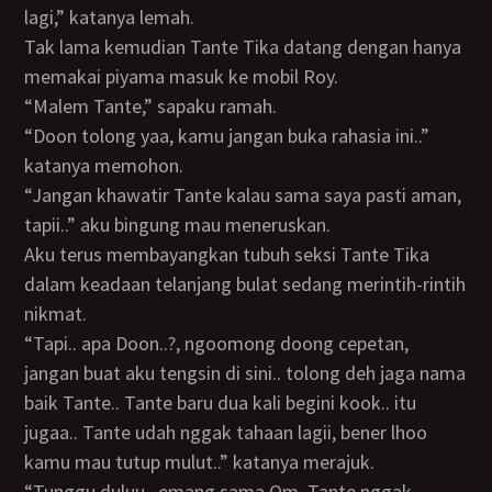
lagi,” katanya lemah.
Tak lama kemudian Tante Tika datang dengan hanya
memakai piyama masuk ke mobil Roy.
“Malem Tante,” sapaku ramah.
“Doon tolong yaa, kamu jangan buka rahasia ini..”
katanya memohon.
“Jangan khawatir Tante kalau sama saya pasti aman,
tapii..” aku bingung mau meneruskan.
Aku terus membayangkan tubuh seksi Tante Tika
dalam keadaan telanjang bulat sedang merintih-rintih
nikmat.
“Tapi.. apa Doon..?, ngoomong doong cepetan,
jangan buat aku tengsin di sini.. tolong deh jaga nama
baik Tante.. Tante baru dua kali begini kook.. itu
jugaa.. Tante udah nggak tahaan lagii, bener lhoo
kamu mau tutup mulut..” katanya merajuk.
“Tunggu duluu.. emang sama Om, Tante nggak