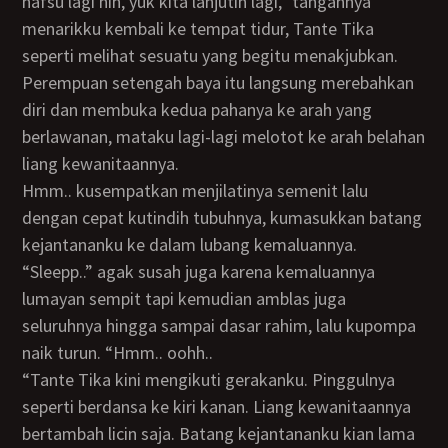
nafsu lagi nih, yuk kita lanjutin lagi,” tangannya
menarikku kembali ke tempat tidur, Tante Tika
seperti melihat sesuatu yang begitu menakjubkan.
Perempuan setengah baya itu langsung merebahkan
diri dan membuka kedua pahanya ke arah yang
berlawanan, mataku lagi-lagi melotot ke arah belahan
liang kewanitaannya.
Hmm.. kusempatkan menjilatinya semenit lalu
dengan cepat kutindih tubuhnya, kumasukkan batang
kejantananku ke dalam lubang kemaluannya.
“Sleepp..” agak susah juga karena kemaluannya
lumayan sempit tapi kemudian amblas juga
seluruhnya hingga sampai dasar rahim, lalu kupompa
naik turun. “Hmm.. oohh..
“Tante Tika kini mengikuti gerakanku. Pinggulnya
seperti berdansa ke kiri kanan. Liang kewanitaannya
bertambah licin saja. Batang kejantananku kian lama