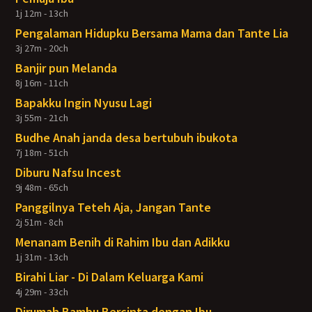
1j 12m - 13ch
Pengalaman Hidupku Bersama Mama dan Tante Lia
3j 27m - 20ch
Banjir pun Melanda
8j 16m - 11ch
Bapakku Ingin Nyusu Lagi
3j 55m - 21ch
Budhe Anah janda desa bertubuh ibukota
7j 18m - 51ch
Diburu Nafsu Incest
9j 48m - 65ch
Panggilnya Teteh Aja, Jangan Tante
2j 51m - 8ch
Menanam Benih di Rahim Ibu dan Adikku
1j 31m - 13ch
Birahi Liar - Di Dalam Keluarga Kami
4j 29m - 33ch
Dirumah Bambu Bercinta dengan Ibu