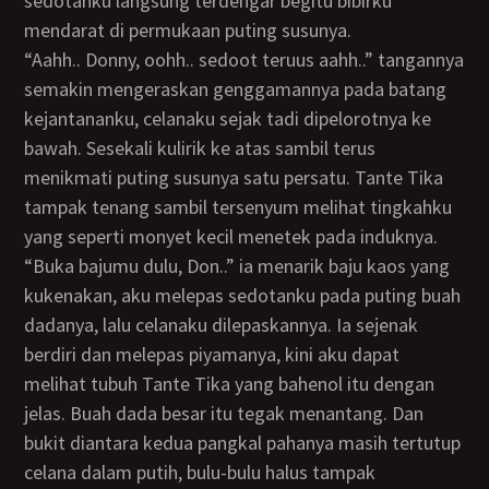
sedotanku langsung terdengar begitu bibirku
mendarat di permukaan puting susunya.
“Aahh.. Donny, oohh.. sedoot teruus aahh..” tangannya
semakin mengeraskan genggamannya pada batang
kejantananku, celanaku sejak tadi dipelorotnya ke
bawah. Sesekali kulirik ke atas sambil terus
menikmati puting susunya satu persatu. Tante Tika
tampak tenang sambil tersenyum melihat tingkahku
yang seperti monyet kecil menetek pada induknya.
“Buka bajumu dulu, Don..” ia menarik baju kaos yang
kukenakan, aku melepas sedotanku pada puting buah
dadanya, lalu celanaku dilepaskannya. Ia sejenak
berdiri dan melepas piyamanya, kini aku dapat
melihat tubuh Tante Tika yang bahenol itu dengan
jelas. Buah dada besar itu tegak menantang. Dan
bukit diantara kedua pangkal pahanya masih tertutup
celana dalam putih, bulu-bulu halus tampak