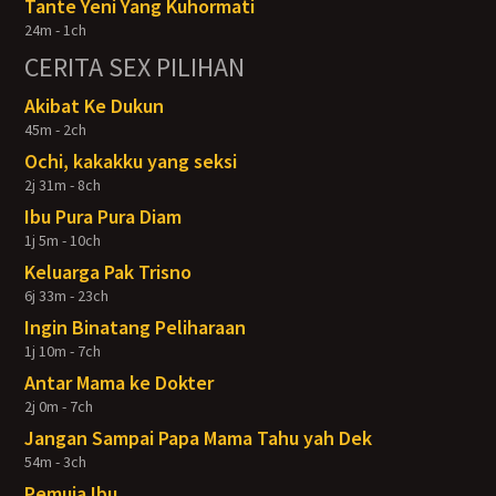
Tante Yeni Yang Kuhormati
24m - 1ch
CERITA SEX PILIHAN
Akibat Ke Dukun
45m - 2ch
Ochi, kakakku yang seksi
2j 31m - 8ch
Ibu Pura Pura Diam
1j 5m - 10ch
Keluarga Pak Trisno
6j 33m - 23ch
Ingin Binatang Peliharaan
1j 10m - 7ch
Antar Mama ke Dokter
2j 0m - 7ch
Jangan Sampai Papa Mama Tahu yah Dek
54m - 3ch
Pemuja Ibu