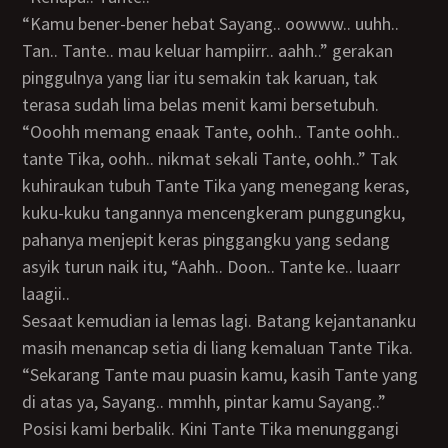
“Kamu bener-bener hebat Sayang.. oowww.. uuhh..
Tan.. Tante.. mau keluar hampiirr.. aahh..” gerakan
pinggulnya yang liar itu semakin tak karuan, tak
terasa sudah lima belas menit kami bersetubuh.
“Ooohh memang enaak Tante, oohh.. Tante oohh..
tante Tika, oohh.. nikmat sekali Tante, oohh..” Tak
kuhiraukan tubuh Tante Tika yang menegang keras,
kuku-kuku tangannya mencengkeram punggungku,
pahanya menjepit keras pinggangku yang sedang
asyik turun naik itu, “Aahh.. Doon.. Tante ke.. luaarr
laagii..
Sesaat kemudian ia lemas lagi. Batang kejantananku
masih menancap setia di liang kemaluan Tante Tika.
“Sekarang Tante mau puasin kamu, kasih Tante yang
di atas ya, Sayang.. mmhh, pintar kamu Sayang..”
Posisi kami berbalik. Kini Tante Tika menunggangi