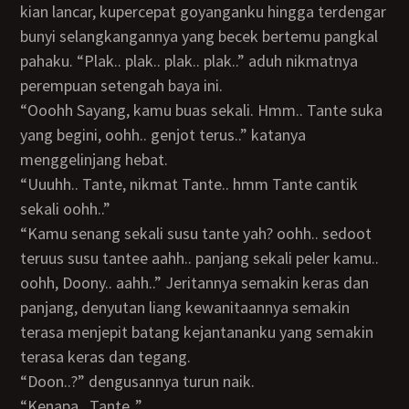
kian lancar, kupercepat goyanganku hingga terdengar
bunyi selangkangannya yang becek bertemu pangkal
pahaku. “Plak.. plak.. plak.. plak..” aduh nikmatnya
perempuan setengah baya ini.
“Ooohh Sayang, kamu buas sekali. Hmm.. Tante suka
yang begini, oohh.. genjot terus..” katanya
menggelinjang hebat.
“Uuuhh.. Tante, nikmat Tante.. hmm Tante cantik
sekali oohh..”
“Kamu senang sekali susu tante yah? oohh.. sedoot
teruus susu tantee aahh.. panjang sekali peler kamu..
oohh, Doony.. aahh..” Jeritannya semakin keras dan
panjang, denyutan liang kewanitaannya semakin
terasa menjepit batang kejantananku yang semakin
terasa keras dan tegang.
“Doon..?” dengusannya turun naik.
“Kenapa.. Tante..”