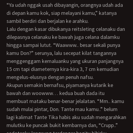
“Ya udah nggak usah dibayangin, orangnya udah ada
di depan kamu kok, siap melayani kamu,” katanya
sambil berdiri dan berjalan ke arahku.
Lalu dengan kasar dibukanya reitsleting celanaku dan
dilepasnya celanaku ke bawah juga celana dalamku
hingga sampai lutut. “Waawww.. besar sekali punya
kamu Don?” serunya, lalu secepat kilat tangannya
menggenggam kemaluanku yang ukuran panjangnya
15 cm tapi diameternya kira-kira 3, 7 cm kemudian
mengelus-elusnya dengan penuh nafsu.
Akupun semakin bernafsu, piyamanya kutarik ke
bawah dan woowww… kedua buah dada itu
membuat mataku benar-benar jelalatan. “Mm.. kamu
sudah mulai pintar, Don. Tante mau kamu..” belum
lagi kalimat Tante Tika habis aku sudah mengarahkan
mulutku ke puncak bukit kembarnya dan, “Crupp..”