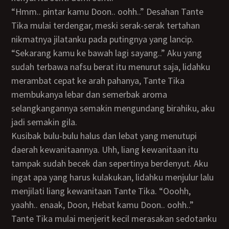
“Hmm.. pintar kamu Doon.. oohh..” Desahan Tante
Tika mulai terdengar, meski serak-serak tertahan
nikmatnya jilatanku pada putingnya yang lancip.
“Sekarang kamu ke bawah lagi sayang..” Aku yang
sudah terbawa nafsu berat itu menurut saja, lidahku
merambat cepat ke arah pahanya, Tante Tika
membukanya lebar dan semerbak aroma
selangkangannya semakin mengundang birahiku, aku
jadi semakin gila.
Kusibak bulu-bulu halus dan lebat yang menutupi
daerah kewanitaannya. Uhh, liang kewanitaan itu
tampak sudah becek dan sepertinya berdenyut. Aku
ingat apa yang harus kulakukan, lidahku menjulur lalu
menjilati liang kewanitaan Tante Tika. “Ooohh,
yaahh.. enaak, Doon, Hebat kamu Doon.. oohh..”
Tante Tika mulai menjerit kecil merasakan sedotanku