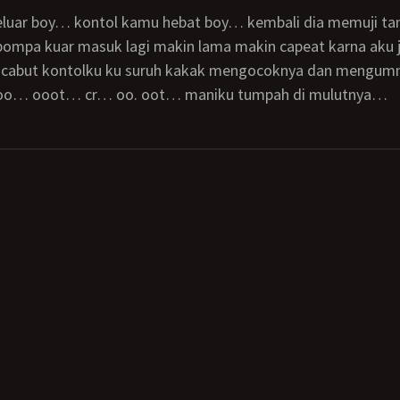
pompa kuar masuk lagi makin lama makin capeat karna aku 
ucabut kontolku ku suruh kakak mengocoknya dan mengum
oo… ooot… cr… oo. oot… maniku tumpah di mulutnya…