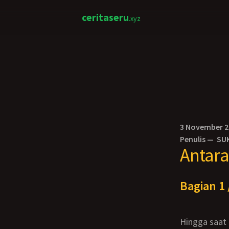
ceritaseru
.xyz
3 November 
Penulis —
SU
Antara 
Bagian 1 
Hingga saat ini pun aku sama kakak iparku masih sering melakukan hubungan intim