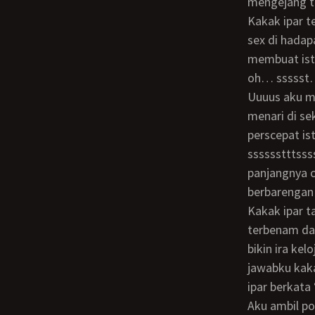
mengejang t
kakak ipar ternyatajuga ga tinggal diam melihat adeknya sedang menikmati adegan
sex di hadap
membuat istr
oh… ssssst
uuuus aku mau kluar nih… oh… oh… jilat itilku ka… oh.. lidah kakak iparku pun
menari di se
perscepat i
sssssstttsss
panjangnya c
berbarengan
kakak ipar tak membiarkannya dia langsung melahap kontolku dan kembali
terbenam da
bikin ira k
jawabku kaka
ipar berkata
aku ambil posisi rebah di kasur dan kakak ipar langsung memegang batang kontolku