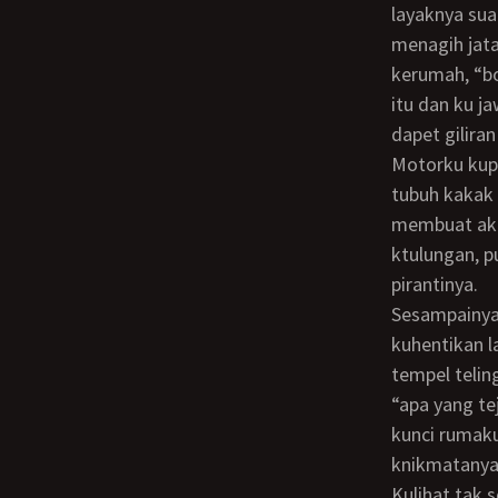
layaknya sua
menagih jata
kerumah, “bo
itu dan ku j
dapet gilira
motorku kupacu semakin cepat dengan otak penuh dengan pikiran mesum terbayang
tubuh kakak
membuat aku
ktulungan, p
pirantinya.
Sesampainya dirumah ku parkir motorku dan masuk kerumah… dan tiba-tiba
kuhentikan 
tempel teling
“apa yang te
kunci rumaku
knikmatanya
kulihat tak sehelai bnangpun menempel di tubuh kakak iparku ataupun istriku,