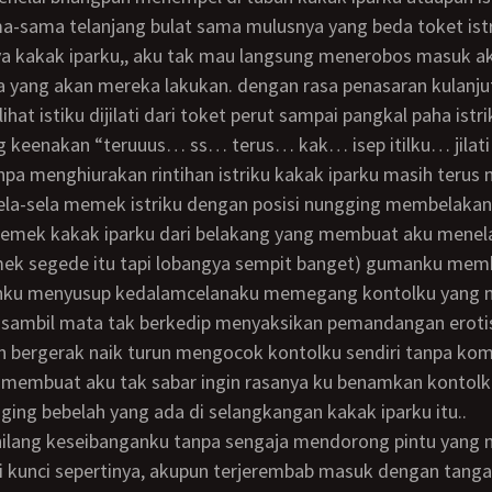
-sama telanjang bulat sama mulusnya yang beda toket istr
uya kakak iparku,, aku tak mau langsung menerobos masuk aku
pa yang akan mereka lakukan. dengan rasa penasaran kulanj
lihat istiku dijilati dari toket perut sampai pangkal paha istr
g keenakan “teruuus… ss… terus… kak… isep itilku… jila
npa menghiurakan rintihan istriku kakak iparku masih teru
sela-sela memek istriku dengan posisi nungging membelakan
 memek kakak iparku dari belakang yang membuat aku menel
 segede itu tapi lobangya sempit banget) gumanku mem
nku menyusup kedalamcelanaku memegang kontolku yang 
 sambil mata tak berkedip menyaksikan pemandangan erotis
n bergerak naik turun mengocok kontolku sendiri tanpa 
membuat aku tak sabar ingin rasanya ku benamkan kontolku
ing bebelah yang ada di selangkangan kakak iparku itu..
i kunci sepertinya, akupun terjerembab masuk dengan tang