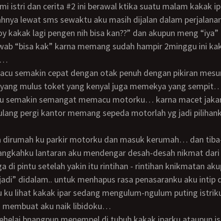
mi istri dan cerita #2 ini berawal ktika suatu malam kakak i
hnya lewat sms sewaktu aku masih dijalan dalam perjalana
y kakak lagi pengen nih bisa kan??” dan akupun meng “iya”
awab “bisa kak” karna memang sudah hampir 2minggu ini ka
n…
 yang mulus toket yang kenyal juga memekya yang sempit…
 semakin semangat memacu motorku… karna macet jakar
ulang pergi kantor memang sepeda motorlah yg jadi pilihan
langkahku lantaran aku mendengar desah-desah nikmat dari
a di pintu setelah yakin itu rintihan - rintihan knikmatan a
jadi” didalam.. untuk menhapus rasa penasaranku aku intip 
 ku lihat kakak ipar sedang mengulum-ngulum puting istrik
 membuat aku naik libidoku…