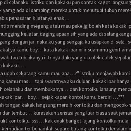
ip di celanaku. istriku dan kakaku pun sontak kaget langsu
k yamg ada di samping mereka untuk menutupi tubuh mere
 abis penasaran kliatanya enak…
ngintip mending megang atau mau pake jg boleh kata kakak i
gang dengan jari nakalku yang sengaja ku usapkan di sela_s
 nakal ya kamu boy… kata kakak ipar ni ir suamimu genit a
awab tau tuh bkanya istrinya dulu yang di colek-colek sepula
in kakaku…
ma kamu mas… tapi syaratnya aku duluan. kakak ipar hanya
ih celanaku dan membukanya… dan kontolku lansung mencu
kakak ipar… boy… sejak kapan kontol kamu berdiri …???
 dan lembut… kurasakan sensasi yang luar biasa saat jemar
lit kontolku.. sss… kak enak banget. ujung kontolku mulai d
a kemudian ter benamlah separo batang kontolku dedalam 