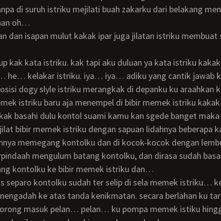
anpa di suruh istriku mejilati buah zakarku dari belakang m
han oh…
 he… kelakar istriku. iya… iya… adiku yang cantik jawab k
ek istriku baru aja menempel di bibir memek istriku kakak 
kakak basahi dulu kontol suami kamu kan sgede banget maka 
njilat bibir memek istriku dengan sapuan lidahnya beberapa ka
nnya memegang kontolku dan di kocok-kocok dengan lemb
rpindaah mengulum batang kontolku, dan dirasa sudah basa
ng kontolku ke bibir memek istriku dan…
engadah ke atas tanda kenikmatan. secara berlahan ku tar
dorong masuk pelan… pelan… ku pompa memek istiku hingg