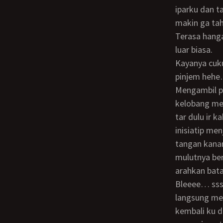
iparku dan t
makin ga ta
terasa hangan dan isapan mulut kakak ipar juga jilatan istriku membuat sensasinya
luar biasa.
kayanya cukup kak kata istriku. kak tapi aku duluan ya kata istriku kakak kan cuma
pinjem hehe…
mengambil posisi dogy slyle istriku merangkak di depanku ku araahkan kontolku
kelobang mem
tar dulu ir 
inisiatip me
tangan kana
mulutnya be
arahkan bata
bleeee… ssss separo kontolku sudah ter selip di sela memek istriku… kepala istriku
langsung men
kembali ku 