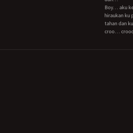
boy… aku keluar boy… kontol kamu hebat boy… kembali dia memuji tanpa ku
hiraukan ku 
tahan dan k
croo… croo