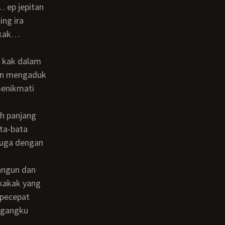
 ep jepitan
ng ira
t kak…
 kak dalam
ilin mengaduk
menikmati
ta-bata
juga dengan
kakak yang
 pecepat
ggangku