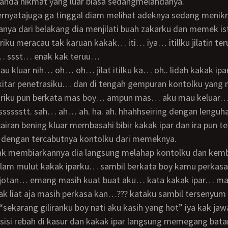
anda nikmat yang luar biasa sedangmelandanya.
anya dari belakang dia menjilati buah zakarku dan memek is
iku meracau tak karuan kakak… iti… iya… itillku jilatin te
… ssst… enak kak teruu…
kitar penetrasiku… dan di tengah gempuran kontolku yang 
striku pun berkata mas boy… ampun mas… aku mau keluar
sssssstt. sah… ah… ah. ha. ah. hhahhseiring dengan lenguh
airan bening kluar membasahi bibir kakak ipar dan ira pun t
 dengan tercabutnya kontolku dari memeknya.
lam mulut kakak iparku… sambil berkata boy kamu perkasa
elojotan… emang masih kuat buat aku… kata kakak ipar… ma
k liat aja masih perkasa kan…??? kataku sambil tersenyum
 “sekarang giliranku boy nati aku kasih yang hot” iya kak jaw