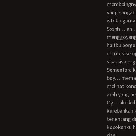
membbingnya
yang sangat
istriku guma
ssshh… ah…!!! “enak boy”…? kata kakak… gimana kalo gini sambil dia
menggoyangk
haitku bergu
memek sempi
sisa-sisa o
sementara kakak masih sibuk dengan penetrasinya hinggga dia melenguh panjang
boy… meman
melihat kond
arah yang b
oy… aku keluar… gila kontolmu boy enak banget… tanpa ku jawab kubangun dan
kurebahkan 
terlentang 
kocokanku h
dan…