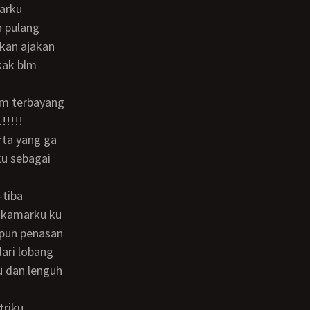
parku
n pulang
 kan ajakan
kak blm
!!!!!
ta yang ga
ku sebagai
 kamarku ku
kupun penasan
dari lobang
u dan lenguh