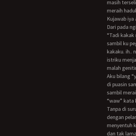
masih tersel
meraih hadu
kujawab iya
dari pada 
“tadi kakak nungging keliatan daging apaan sih yang ada di selangkangan kakak ini”
sambil ku pe
kakaku. ih..
istriku menj
malah genit
aku bilang “ya udah sekarang kamu mau apa…?” istriku menjawab kami berdua mau
di puasin sa
sambil mera
“waw” kata 
Tanpa di suruh tangan kakak langsung meraih kontolku dan mengocok-ngocok
dengan pelan
menyentuh ku
dan tak lam