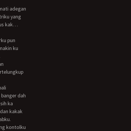
triku yang
rus kak…
makin ku
…
an
ertelungkup
 banger dah
sih ka
 dan kakak
abku.