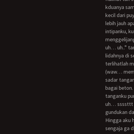
kduanya sama
kecil dari p
lebih jauh a
intipanku, ku
menggelijan
uh… uh..” ta
lidahnya di 
terlihatlah
(waw… memek
sadar tanga
bagai beton.
tanganku pu
uh… ssssttt 
gundukan dag
hingga aku hilang keseibanganku tanpa sengaja mendorong pintu yang memang
sengaja ga d