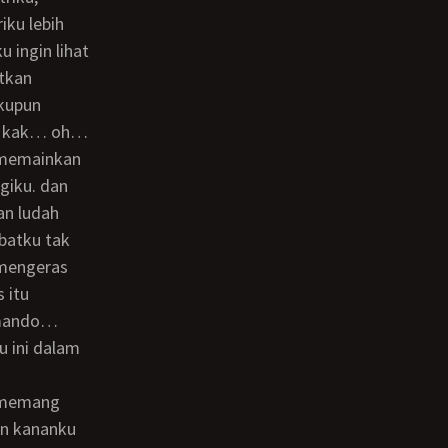
iku lebih
 ingin lihat
utkan
ikupun
ti kak… oh…
s memainkan
giku. dan
an ludah
batku tak
mengeras
 itu
komando…
 ini dalam
an kananku