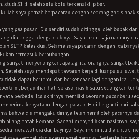
n. studi S1 di salah satu kota terkenal di jabar.
ga yang pas pasan. Dia sendiri sudah ditinggal oleh bapak dan
rang dia tinggal dengan bibinya. Saya sebut saja namanya ica
lakukan termasuk berhubungan
ng sangat menyenangkan, apalagi ica orangnya sangat baik,
an. Setelah saya mendapat tawaran kerja di luar pulau jawa, 
aya tidak dapat bertemu dan berkencaan lagi dengan ica. De
eperti ini, berjauhhan hati serasa masih satu sedangkan tunt
rnyata berbeda. Ica akhirnya memiliki seorang pacar baru se
 menerima kenyataan dengan pasrah. Hari berganti hari kaba
rima bahwa dia mengaku dirinya telah hamil oleh pacarnya d
lah hilang entah kemana. Sangat menyedihkan nasipnya. say
ersedia merawat dia dan bayinya. Saya meminta dia untuk m