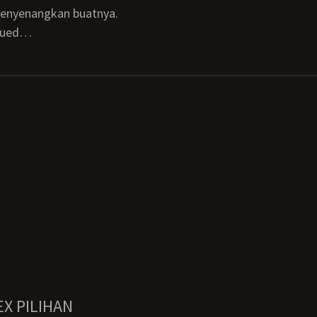
menyenangkan buatnya.
inued…
EX PILIHAN