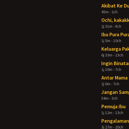
Akibat Ke D
45m - 2ch
Ochi, kakakk
2j 31m - 8ch
Ibu Pura Pur
1j 5m - 10ch
Keluarga Pak
6j 33m - 23ch
Ingin Binata
1j 10m - 7ch
Antar Mama 
2j 0m - 7ch
Jangan Samp
54m - 3ch
Pemuja Ibu
1j 12m - 13ch
Pengalaman 
3j 27m - 20ch