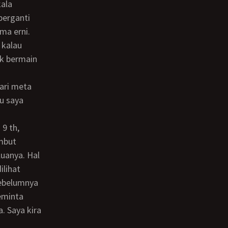
kala
berganti
ama erni.
 kalau
ari meta
 9 th,
embut
uanya. Hal
ilihat
sebelumnya
eminta