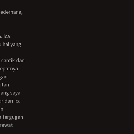
. Ica
 cantik dan
tepatnya
ngan
utan
dang saya
r dari ica
an
a tergugah
erawat