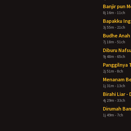
Banjir pun 
8j 16m - 11ch
Bapakku Ing
3j 55m - 21ch
Budhe Anah 
7j 18m - 51ch
Diburu Nafsu
9j 48m - 65ch
Panggilnya 
2j 51m - 8ch
Menanam Ben
1j 31m - 13ch
Birahi Liar 
4j 29m - 33ch
Dirumah Bam
1j 49m - 7ch