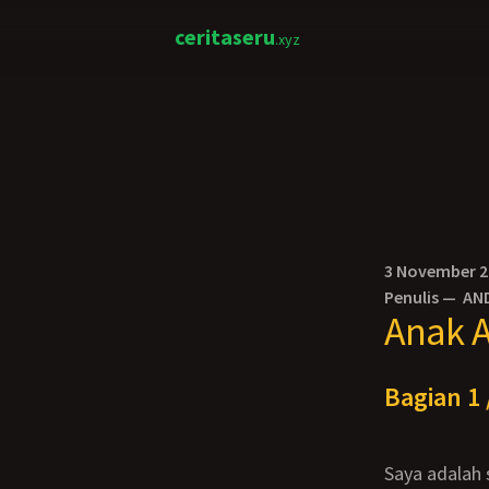
ceritaseru
.xyz
3 November 
Penulis —
AN
Anak 
Bagian 1 
Saya adalah