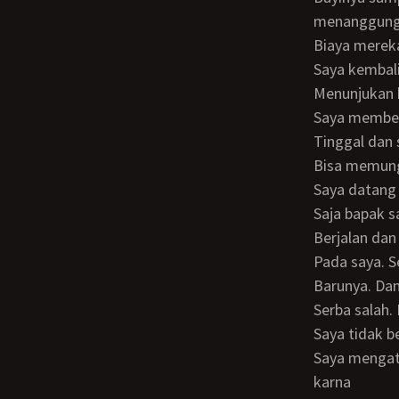
menanggun
biaya mere
saya kemba
menunjukan
Saya membe
tinggal dan
bisa memun
saya datang
saja bapak
berjalan da
pada saya. 
barunya. Da
serba sala
saya tidak 
saya mengatakan bahwa meta adalah anak saya dan saya meminta dia merawat
karna