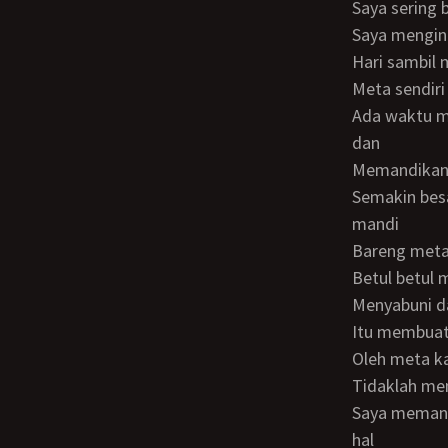
saya sering
saya mengi
hari sambil
Meta sendir
ada waktu menyempatkan diri untuk merawat meta, mulai dari mengajak bermain
dan
memandikan
semakin besar dan tumbuh menjadi anak yang cantik. suatu saat sewaktu saya
mandi
bareng meta
betul betu
menyabuni 
itu membuat
oleh meta 
tidaklah me
saya memandikannya dan meminta saya untuk mengelus elus memeknya. Saya kira
hal