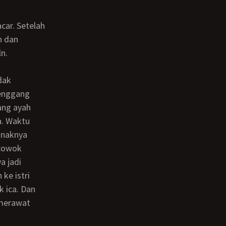
car. Setelah
n dan
n.
dak
senggang
ang ayah
a. Waktu
anaknya
 cowok
a jadi
ke istri
k ica. Dan