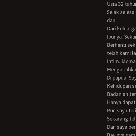
usia 32 tahu
Sejak selesai kuliah saya pernah berpacaran dengan seorang gadis anak sederhana,
dan
dari keluar
ibunya. Seka
berhenti sekolah SLTP kelas dua. Selama saya pacaran dengan ica banyak hal yang
telah kami 
intim. Mema
mengairahk
di papua. S
kehidupan s
badaniah te
hanya dapat
pun saya te
sekarang te
dan saya b
bayinya sampai saya kembali dan akan memeliharanya. Setiap bulan saya