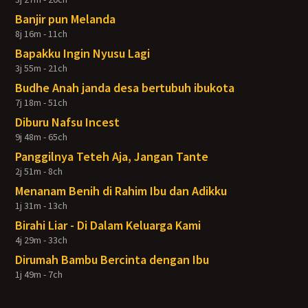
Banjir pun Melanda
8j 16m - 11ch
Bapakku Ingin Nyusu Lagi
3j 55m - 21ch
Budhe Anah janda desa bertubuh ibukota
7j 18m - 51ch
Diburu Nafsu Incest
9j 48m - 65ch
Panggilnya Teteh Aja, Jangan Tante
2j 51m - 8ch
Menanam Benih di Rahim Ibu dan Adikku
1j 31m - 13ch
Birahi Liar - Di Dalam Keluarga Kami
4j 29m - 33ch
Dirumah Bambu Bercinta dengan Ibu
1j 49m - 7ch