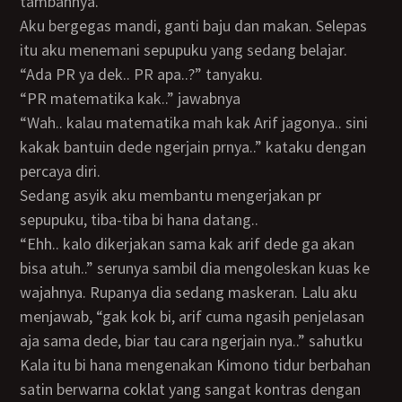
tambahnya.
Aku bergegas mandi, ganti baju dan makan. Selepas
itu aku menemani sepupuku yang sedang belajar.
“ada PR ya dek.. PR apa..?” tanyaku.
“PR matematika kak..” jawabnya
“Wah.. kalau matematika mah kak Arif jagonya.. sini
kakak bantuin dede ngerjain prnya..” kataku dengan
percaya diri.
Sedang asyik aku membantu mengerjakan pr
sepupuku, tiba-tiba bi hana datang..
“Ehh.. kalo dikerjakan sama kak arif dede ga akan
bisa atuh..” serunya sambil dia mengoleskan kuas ke
wajahnya. Rupanya dia sedang maskeran. Lalu aku
menjawab, “gak kok bi, arif cuma ngasih penjelasan
aja sama dede, biar tau cara ngerjain nya..” sahutku
Kala itu bi hana mengenakan Kimono tidur berbahan
satin berwarna coklat yang sangat kontras dengan