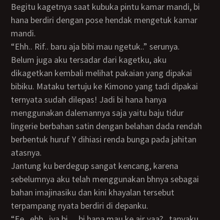
Begitu kagetnya saat kubuka pintu kamar mandi, bi
hana berdiri dengan pose hendak mengetuk kamar
mandi.
“Ehh.. Rif.. baru aja bibi mau ngetuk..” serunya.
Belum juga aku tersadar dari kagetku, aku
dikagetkan kembali melihat pakaian yang dipakai
bibiku. Mataku tertuju ke Kimono yang tadi dipakai
ternyata sudah dilepas! Jadi bi hana hanya
menggunakan dalemannya saja yaitu baju tidur
lingerie berbahan satin dengan belahan dada rendah
berbentuk huruf Y dihiasi renda bunga pada jahitan
atasnya.
Jantung ku berdegup sangat kencang, karena
sebelumnya aku telah menggunakan bhnya sebagai
bahan imajinasiku dan kini khayalan tersebut
terpampang nyata berdiri di depanku.
“Ee.. ehh.. iya bi… bi hana mau ke air yaa?.. tanyaku