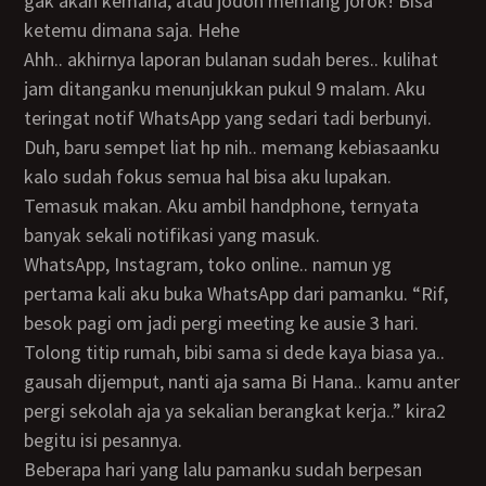
gak akan kemana, atau jodoh memang jorok! Bisa
ketemu dimana saja. Hehe
Ahh.. akhirnya laporan bulanan sudah beres.. kulihat
jam ditanganku menunjukkan pukul 9 malam. Aku
teringat notif WhatsApp yang sedari tadi berbunyi.
Duh, baru sempet liat hp nih.. memang kebiasaanku
kalo sudah fokus semua hal bisa aku lupakan.
Temasuk makan. Aku ambil handphone, ternyata
banyak sekali notifikasi yang masuk.
WhatsApp, Instagram, toko online.. namun yg
pertama kali aku buka WhatsApp dari pamanku. “Rif,
besok pagi om jadi pergi meeting ke ausie 3 hari.
Tolong titip rumah, bibi sama si dede kaya biasa ya..
gausah dijemput, nanti aja sama Bi Hana.. kamu anter
pergi sekolah aja ya sekalian berangkat kerja..” kira2
begitu isi pesannya.
Beberapa hari yang lalu pamanku sudah berpesan