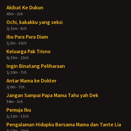
Akibat Ke Dukun
45m - 2ch
Ochi, kakakku yang seksi
2j 31m - 8ch
Ibu Pura Pura Diam
1j 5m - 10ch
Keluarga Pak Trisno
6j 33m - 23ch
Ingin Binatang Peliharaan
1j 10m - 7ch
Antar Mama ke Dokter
2j 0m - 7ch
Jangan Sampai Papa Mama Tahu yah Dek
54m - 3ch
Pemuja Ibu
1j 12m - 13ch
Pengalaman Hidupku Bersama Mama dan Tante Lia
3j 27m - 20ch