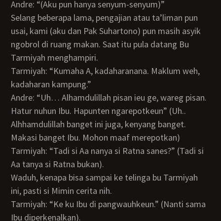
Andre: “(Aku pun hanya senyum-senyum)”
Selang beberapa lama, pengajian atau ta’liman pun
usai, kami (aku dan Pak Suhartono) pun masih asyik
ngobrol di ruang makan. Saat itu pula datang Bu
Tarmiyah menghampiri.
Tarmiyah: “Kumaha A, kadaharanana. Maklum weh,
kadaharan kampung.”
Andre: “Uh… Alhamdulillah pisan ieu ge, wareg pisan.
Hatur nuhun Ibu. Hapunten ngarepotkeun” (Uh..
Alhhamdulillah banget ini juga, kenyang banget.
Makasi banget Ibu. Mohon maaf merepotkan)
Tarmiyah: “Tadi si Aa nanya si Ratna sanes?” (Tadi si
Aa tanya si Ratna bukan).
Waduh, kenapa bisa sampai ke telinga bu Tarmiyah
ini, pasti si Mimin cerita nih.
Tarmiyah: “Ke ku Ibu di pangwauhkeun.” (Nanti sama
Ibu diperkenalkan).