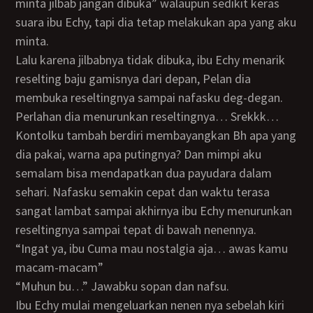
minta jilbab jangan dibuka” walaupun sedikit keras
suara ibu Echy, tapi dia tetap melakukan apa yang aku
minta.
Lalu karena jilbabnya tidak dibuka, ibu Echy menarik
reselting baju gamisnya dari depan, Pelan dia
membuka reseltingnya sampai nafasku deg-degan.
Perlahan dia menurunkan reseltingnya… Srekkk…
Kontolku tambah berdiri membayangkan Bh apa yang
dia pakai, warna apa putingnya? Dan mimpi aku
semalam bisa mendapatkan dua payudara dalam
sehari. Nafasku semakin cepat dan waktu terasa
sangat lambat sampai akhirnya ibu Echy menurunkan
reseltingnya sampai tepat di bawah nenennya.
“Ingat ya, ibu Cuma mau nostalgia aja… awas kamu
macam-macam”
“Muhun bu…” Jawabku sopan dan nafsu.
Ibu Echy mulai mengeluarkan nenen nya sebelah kiri