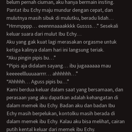
belum pernah ciuman, aku hanya bermain insting.
Pantat ibu Echy maju mundur dengan cepat, dan
mulutnya masih sibuk di mulutku, beradu lidah…
“Hmmpppp… eeennnaaaakkkk Gussss…” Sesekali
keluar suara dari mulut Ibu Echy…
Aku yang gak kuat lagi merasakan orgasme untuk
ketiga kalinya dalam hari ini langsung teriak.
“Aku pingin pipis bu…”
“Pipis aja didalam sayang… ibu jugaaaaaa mau
keeeeellluuuaarrrr… ahhhhhh…”
“Ahhhhh… Aguss pipis bu…”
Kami berdua keluar dalam saat yang bersamaan, dan
perasaan yang aku dapatkan adalah kehangatan di
dalam memek ibu Echy. Badan aku dan badan Ibu
Echy masih berpelukan, kontolku masih berada di
dalam memek ibu Echy. Kalau aku bisa melihat, cairan
putih kental keluar dari memek ibu Echy.