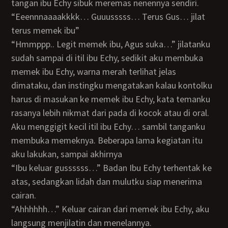
tangan ibu Echy sibuk meremas nenennya sendiri.
“Eeennnaaaakkkk… Guuusssss… Terus Gus… jilat
terus memek ibu”
“Hmmppp.. Legit memek ibu, Agus suka…” jilatanku
sudah sampai di itil ibu Echy, sedikit aku membuka
memek ibu Echy, warna merah terlihat jelas
dimataku, dan instingku mengatakan kalau kontolku
harus di masukan ke memek ibu Echy, kata temanku
rasanya lebih nikmat dari pada di kocok atau di oral.
Aku menggigit kecil itil ibu Echy… sambil tanganku
membuka memeknya. Beberapa lama kegiatan itu
aku lakukan, sampai akhirnya
“Ibu keluar gussssss…” Badan Ibu Echy terhentak ke
atas, sedangkan lidah dan mulutku siap menerima
cairan.
“Ahhhhhh…” Keluar cairan dari memek ibu Echy, aku
langsung menjilatin dan menelannya.