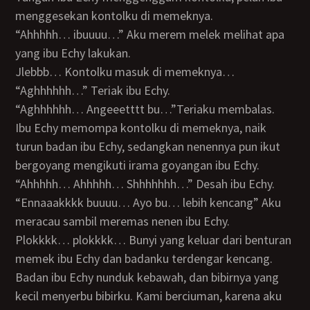
menggesekan kontolku di memeknya.
“Ahhhhh… ibuuuu…” Aku merem melek melihat apa
yang ibu Echy lakukan.
Jlebbb… Kontolku masuk di memeknya…
“Aghhhhhh…” Teriak ibu Echy.
“Aghhhhhh… Angeeetttt bu…”Teriaku membalas.
Ibu Echy memompa kontolku di memeknya, naik
turun badan ibu Echy, sedangkan nenennya pun ikut
bergoyang mengikuti irama goyangan ibu Echy.
“Ahhhhh… Ahhhhh… Shhhhhhh…” Desah ibu Echy.
“Ennaaakkkk buuuu… Ayo bu… lebih kencang” Aku
meracau sambil meremas nenen ibu Echy.
Plokkkk… plokkkk… Bunyi yang keluar dari benturan
memek ibu Echy dan badanku terdengar kencang.
Badan ibu Echy nunduk kebawah, dan bibirnya yang
kecil menyerbu bibirku. Kami berciuman, karena aku