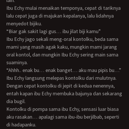
lain.
Ibu Echy mulai menaikan temponya, cepat di tariknya
lalu cepat juga di majukan kepalanya, lalu lidahnya
menyedot bijiku.
“Biar gak sakit lagi gus… ibu jilat biji kamu”
Ibu Echy jago sekali meng-oral kontolku, beda sama
mami yang masih agak kaku, mungkin mami jarang
oral kontol, dan mungkin Ibu Echy sering main sama
suaminya.
“Ahhh.. enak bu… enak banget… aku mau pipis bu…”
Ibu Echy langsung melepas kontolku dari mulutnya.
Dengan cepat kontolku di jepit di kedua nenennya,
entah kapan ibu Echy membuka bajunya dan sekarang
dia bugil.
Kontolku di pompa sama ibu Echy, sensasi luar biasa
aku rasakan… apalagi sama ibu-ibu berjilbab, seperti
di hadapanku.