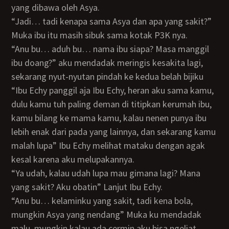
yang dibawa oleh Asya.
“Jadi… tadi kenapa sama Asya dan apa yang sakit?”
Muka ibu itu masih sibuk sama kotak P3K nya.
“Anu bu… aduh bu… nama ibu siapa? Masa manggil
ibu doang?” aku mendadak meringis kesakita lagi,
sekarang nyut-nyutan pindah ke kedua belah bijiku
“Ibu Echy panggil aja Ibu Echy, heran aku sama kamu,
dulu kamu tuh paling deman di titipkan kerumah ibu,
kamu bilang ke mama kamu, kalau nenen punya ibu
lebih enak dari pada yang lainnya, dan sekarang kamu
malah lupa” Ibu Echy melihat mataku dengan agak
kesal karena aku melupakannya.
“Ya udah, kalau udah lupa mau gimana lagi? Mana
yang sakit? Aku obatin” Lanjut Ibu Echy.
“Anu bu… kelaminku yang sakit, tadi kena bola,
mungkin Asya yang nendang” Muka ku mendadak
malu, mungkin kalau ada cermin aku bisa ngeliat