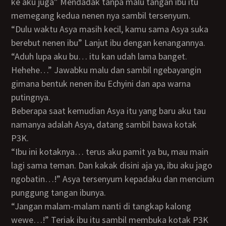
ke aku juga” Mendadak tanpa malu tangan ibu itu
memegang kedua nenen nya sambil tersenyum.
“Dulu waktu Asya masih kecil, kamu sama Asya suka
berebut nenen ibu” Lanjut ibu dengan kenangannya.
“Aduh lupa aku bu… itu kan udah lama banget.
Hehehe…” Jawabku malu dan sambil ngebayangin
gimana bentuk nenen ibu Echyini dan apa warna
putingnya.
Beberapa saat kemudian Asya itu yang baru aku tau
namanya adalah Asya, datang sambil bawa kotak
P3K.
“Ibu ini kotaknya… terus aku pamit ya bu, mau main
lagi sama teman. Dan kakak disini aja ya, ibu aku jago
ngobatin…!” Asya tersenyum kepadaku dan mencium
punggung tangan ibunya.
“Jangan malam-malam nanti di tangkap kalong
wewe…!” Teriak ibu itu sambil membuka kotak P3K