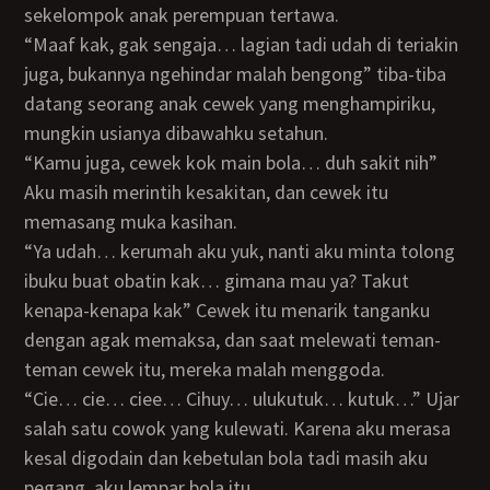
sekelompok anak perempuan tertawa.
“Maaf kak, gak sengaja… lagian tadi udah di teriakin
juga, bukannya ngehindar malah bengong” tiba-tiba
datang seorang anak cewek yang menghampiriku,
mungkin usianya dibawahku setahun.
“Kamu juga, cewek kok main bola… duh sakit nih”
Aku masih merintih kesakitan, dan cewek itu
memasang muka kasihan.
“Ya udah… kerumah aku yuk, nanti aku minta tolong
ibuku buat obatin kak… gimana mau ya? Takut
kenapa-kenapa kak” Cewek itu menarik tanganku
dengan agak memaksa, dan saat melewati teman-
teman cewek itu, mereka malah menggoda.
“Cie… cie… ciee… Cihuy… ulukutuk… kutuk…” Ujar
salah satu cowok yang kulewati. Karena aku merasa
kesal digodain dan kebetulan bola tadi masih aku
pegang, aku lempar bola itu…