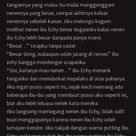
tangannya yang mulus itu mulai menggenggam
nenennya yang besar, sampai akhirnya keluar
nenennya sebelah kanan. Aku melongo kagum
melihat nenen ibu Echy benar dugaanku kalau nenen
ibu Echy lebih besar daripada punya mami.
“Besar…” Ucapku tanpa sadar.
“Besar dong, walaupun udah jarang di remes” Ibu
echy bangga mendengar ucapanku.
“Sini, katanya mau nenen…” Ibu Echy menarik
tanganku dan menidurkan kepalaku di atas pahanya.
Aku ingat posisi seperti ini, sejak kecil memang ada
beberapa ibu-ibu yang membuat posisi aku seperti ini,
biar aku lebih leluasa netek kata mereka.
Aku langsung memegang nenen Ibu Echy, tidak sulit
buat menggapainya karena nenen ibu Echy udah
lumayan kendor. Aku takjub dengan warna putting ibu
Echy, walaupun sudah ibu-ibu warna putting ibu Echy