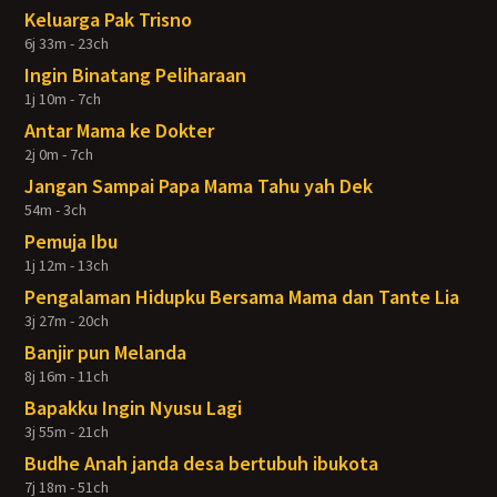
Keluarga Pak Trisno
6j 33m - 23ch
Ingin Binatang Peliharaan
1j 10m - 7ch
Antar Mama ke Dokter
2j 0m - 7ch
Jangan Sampai Papa Mama Tahu yah Dek
54m - 3ch
Pemuja Ibu
1j 12m - 13ch
Pengalaman Hidupku Bersama Mama dan Tante Lia
3j 27m - 20ch
Banjir pun Melanda
8j 16m - 11ch
Bapakku Ingin Nyusu Lagi
3j 55m - 21ch
Budhe Anah janda desa bertubuh ibukota
7j 18m - 51ch