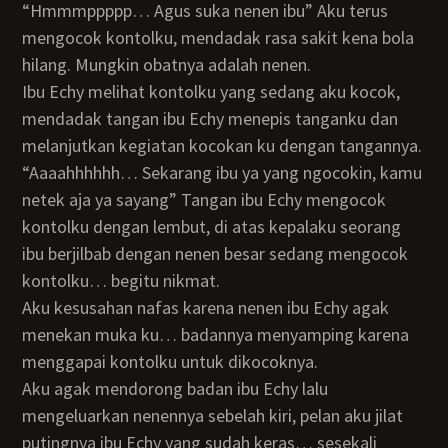
“Hmmmppppp… Agus suka nenen ibu” Aku terus
mengocok kontolku, mendadak rasa sakit kena bola
hilang. Mungkin obatnya adalah nenen.
Ibu Echy melihat kontolku yang sedang aku kocok,
mendadak tangan ibu Echy menepis tanganku dan
melanjutkan kegiatan kocokan ku dengan tangannya.
“Aaaahhhhhh… Sekarang ibu ya yang ngocokin, kamu
netek aja ya sayang” Tangan ibu Echy mengocok
kontolku dengan lembut, di atas kepalaku seorang
ibu berjilbab dengan nenen besar sedang mengocok
kontolku… begitu nikmat.
Aku kesusahan nafas karena nenen ibu Echy agak
menekan muka ku… badannya menyamping karena
menggapai kontolku untuk dikocoknya.
Aku agak mendorong badan ibu Echy lalu
mengeluarkan nenennya sebelah kiri, pelan aku jilat
putingnya ibu Echy yang sudah keras… sesekali