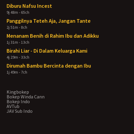
Diburu Nafsu Incest
9j 48m - 65ch
Panggilnya Teteh Aja, Jangan Tante
2j 51m - 8ch
Menanam Benih di Rahim Ibu dan Adikku
1j 31m - 13ch
Birahi Liar - Di Dalam Keluarga Kami
4j 29m - 33ch
Dirumah Bambu Bercinta dengan Ibu
1j 49m - 7ch
Kingbokep
Bokep Winda Cann
Bokep Indo
AVTub
JAV Sub Indo