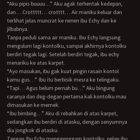
“Aku pipis buuuu…” Aku agak terhentak kedepan,
dan… Crottttt… crotttt… Air maniku keluar dan
terlihat jelas muncrat ke nenen ibu Echy dan ke
jilbabnya.
Tanpa peduli sama air maniku. Ibu Echy langsung
mengulum lagi kontolku, sampai akhirnya kontolku
berdiri tegak lagi. Setelah berdiri tegak, ibu echy
menariku ke atas karpet.
“Ayo masukan, ibu gak kuat pingin rasain kontol
kamu gus…” Ibu itu berbisik mesra ke telingaku.
“Tapi… Agus belum pernah bu…” Aku bingung
caranya dan deg-degan pertama kali kontolku mau
dimasukan ke memek.
“Ibu bimbing…” Aku di rebahkan di atas karpet,
sedangkan ibu berdiri di atasku, dengan senyumnya
dia jongkok di atasku.
Tangan Ibu Echy menggenggam kontolku, pelan ibu