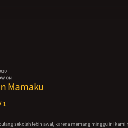
2020
OW ON
an Mamaku
/ 1