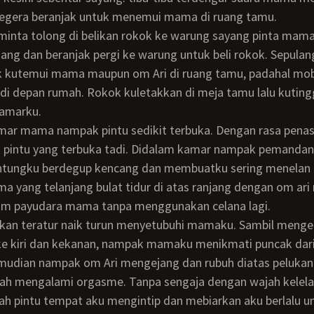
segera beranjak untuk menemui mama di ruang tamu.
ng dan beranjak pergi ke warung untuk beli rokok. Sepulan
k kutemui mama maupun om Ari di ruang tamu, padahal mob
 di depan rumah. Rokok kuletakkan di meja tamu lalu kutin
kamarku.
ah pintu yang terbuka tadi. Didalam kamar nampak pemanda
tungku berdegup kencang dan membuatku sering menelan 
yang telanjang bulat tidur di atas ranjang dengan om ari
m payudara mama tanpa menggunakan celana lagi.
e kiri dan kekanan, nampak mamaku menikmati puncak dari 
mudian nampak om Ari mengejang dan rubuh diatas peluka
ah mengalami orgasme. Tanpa sengaja dengan wajah kele
ah pintu tempat aku mengintip dan mebiarkan aku berlalu u