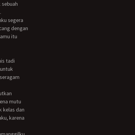
k sebuah
.
ncang dengan
amu itu
 untuk
u seragam
rena mutu
k kelas dan
aku, karena