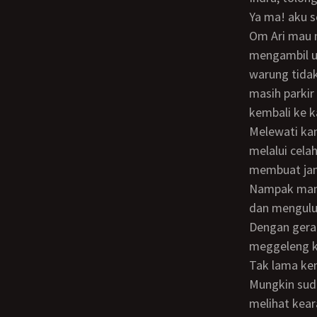
Ya ma! aku 
Om Ari mau minta tolong di belikan rokok ke warung sayang pinta mama. Aku segera
mengambil ua
warung tida
masih parkir
kembali ke 
Melewati kamar mama nampak pintu sedikit terbuka. Dengan rasa penasaran kuintip
melalui cel
membuat jan
Nampak mama 
dan mengulu
Dengan gerakan teratur naik turun menyetubuhi mamaku. Sambil mengerang dan
meggeleng k
Tak lama ke
Mungkin sud
melihat kear