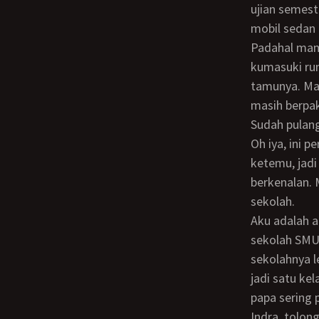
ujian semes
mobil sedan 
Padahal mama hari ini jadwalnya tennis. Untuk menghilangkan penasaranku segera
kumasuki ru
tamunya. Ma
masih berpak
Sudah pula
Oh iya, ini perkenalkan om Ari relasi bisnis papamu, kebetulan pulang tennis tadi
ketemu, jadi
berkenalan.
sekolah.
Aku adalah anak kedua dari dua bersaudara. Kakakku perempuan melanjutkan
sekolah SMU-
sekolahnya l
jadi satu ke
papa sering 
Indra, tolong kesini sebentar sayang. tiba-tiba terdengar suara mama memanggilku.