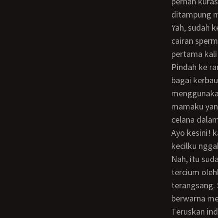
pernah kuras
ditampung 
Yah, sudah keluar deh, padahal mama belum kebagian kata mamaku sambil menelan
cairan sperm
pertama kali
Pindah ke ranjang yuk ajak mamaku sambil berdiri menuju ranjangku. Aku ngikut aja
bagai kerbau
menggunakan
mamaku yang 
celana dalam
Ayo kesini! kata mamaku sambil menarik turun celana kolor yang aku pakai. Dasar si
kecilku ngga
Nah, itu sudah bangun lagi. seru mamaku. Kudekati bagian pangkal paha mamaku,
tercium ole
terangsang. 
berwarna mer
Teruskan indra, jilati bagian itu lenguh mamaku yang merasakan kenikmatan. Kujilat