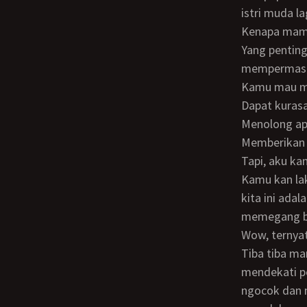
istri muda la
Kenapa mam
Yang penting bagi mama segala keperluan kita terpenuhi, mama tidak akan
mempermasal
Kamu mau membantu mama sayang? tiba tiba mama memelukku dari belakang.
Dapat kuras
Menolong a
Memberikan
Tapi, aku k
Kamu kan laki-laki juga, jadi kalau kita sedang melakukannya jangan berpikir kalau
kita ini ada
memegang ba
Wow, terny
Tiba tiba mamaku mengeluarkan penisku dari celana pendek yang kupakai, kepalanya
mendekati p
ngocok dan 