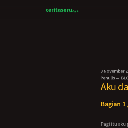
ceritaseru
.xyz
3 November 
Penulis —
BL
Aku d
Bagian 1 
Pagi itu aku pulang sekolah lebih awal, karena memang minggu ini kami menjalani