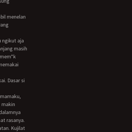
gsung
yang
anjang masih
k mem*k
 memakai
 makin
idalamnya
mat rasanya.