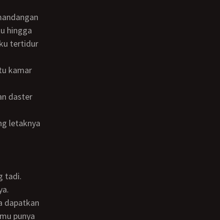
ku hingga
u tertidur
 tadi.
ya.
amu punya