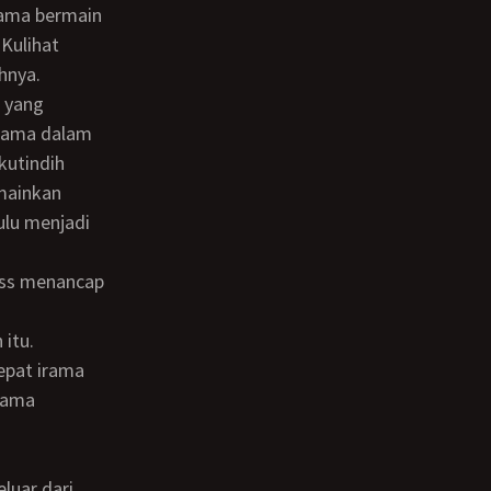
 lama bermain
Kulihat
hnya.
-sama dalam
kutindih
mainkan
ulu menjadi
pat irama
lama