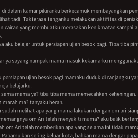
lihat tadi. Takterasa tanganku melakukan aktifitas di penis
n cairan yang membuatku merasakan kenikmatan sampai ak
.
eja belajarku.
 sama mama ya? tiba tiba mama memecahkan keheningan.
us marah ma? tanyaku heran.
u sudah melihat apa yang mama lakukan dengan om ari siang
 memangnya om Ari telah menyakiti mama? aku balik bertan
. Papamu kan sering keluar kota, bahkan mama dengar pap