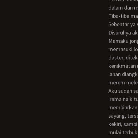
dalam dan m
Tiba-tiba m
Sebentar ya 
Disuruhya aku telentang dengan batang penis yang tegak hampir menyentuh pusarku.
Mamaku jong
memasuki lo
daster, dite
kenikmatan m
lahan diang
merem mele
Aku sudah sampai lagi sayang desah mamaku. Tubuhnya melemah dan menghentikan
irama naik t
membiarkan b
sayang, ter
kekiri, samb
mulai terbuk