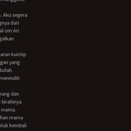
gnya dari
il om Ari
ggalkan
ngan yang
ludah.
 menindih
birahinya.
n mama.
lahan mama
ntuk kembali