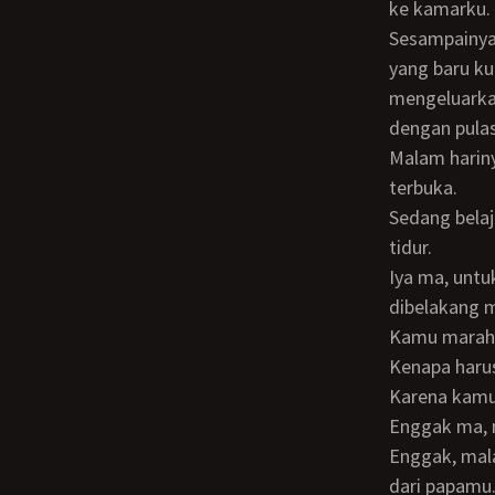
ke kamarku.
Sesampainya di dalam kamar pikiranku berkecamuk membayangkan pemandangan
yang baru ku
mengeluarka
dengan pulas
Malam harinya aku belajar untuk persiapan ujian besok pagi. Tiba tiba pintu kamar
terbuka.
Sedang belajar ya sayang nampak mama masuk kekamarku menggunakan daster
tidur.
Iya ma, untuk persiapan ujian besok pagi mamaku duduk di ranjangku yang letaknya
dibelakang m
Kamu marah
Kenapa har
Karena kam
Enggak ma,
Enggak, malah om Ari telah memberikan apa yang selama ini tidak mama dapatkan
dari papamu