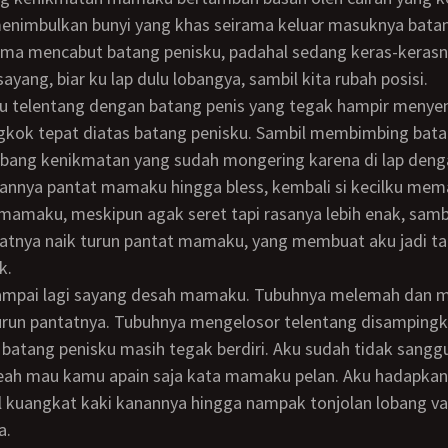
enimbulkan bunyi yang khas seirama keluar masuknya batan
ama mencabut batang penisku, padahal sedang keras-kerasn
sayang, biar ku lap dulu lobangya, sambil kita rubah posisi.
kok tepat diatas batang penisku. Sambil membimbing bata
bang kenikmatan yang sudah mongering karena di lap denga
kannya pantat mamaku hingga bless, kembali si kecilku mem
amaku, meskipun agak seret tapi rasanya lebih enak, sambi
katnya naik turun pantat mamaku, yang membuat aku jadi 
k.
urun pantatnya. Tubuhnya mengelosor telentang disampingk
atang penisku masih tegak berdiri. Aku sudah tidak sanggu
seah mau kamu apain saja kata mamaku pelan. Aku hadapk
il kuangkat kaki kanannya hingga nampak tonjolan lobang v
a.