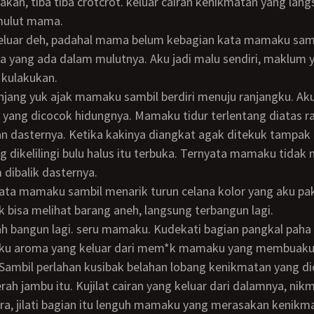
akan, tiba tiba crotcrot. keluar cairan kenikmatan yang lan
mulut mama.
a yang ada dalam mulutnya. Aku jadi malu sendiri, maklum 
 kulakukan.
 yang dicocok hidungnya. Mamaku tidur terlentang diatas r
 dasternya. Ketika kakinya diangkat agak ditekuk tampa
dikelilingi bulu halus itu terbuka. Ternyata mamaku tidak
 dibalik dasternya.
k bisa melihat barang aneh, langsung terbangun lagi.
hku aroma yang keluar dari mem*k mamaku yang membuaku
Sambil perlahan kusibak belahan lobang kenikmatan yang d
ah jambu itu. Kujilat cairan yang keluar dari dalamnya, nik