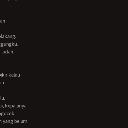
ggungku.
 ludah.
ah
lu.
ngocok
n yang belum