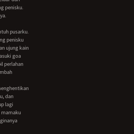
g penisku.
ya.
ng penisku
n ujung kain
asuki goa
l perlahan
tambah
u, dan
p lagi
an mamaku
aginanya