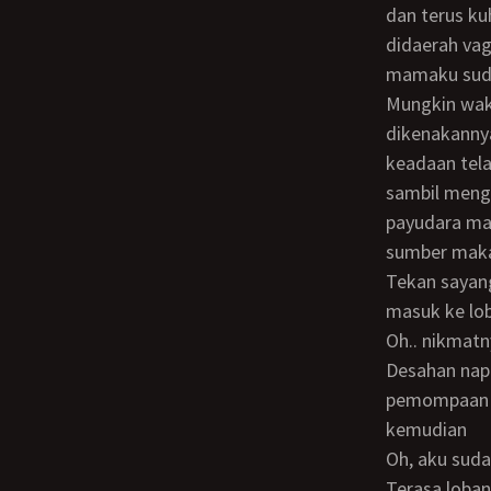
dan terus ku
didaerah vag
mamaku suda
Mungkin waktu asyik bermain dibawah tadi, mamaku mulepaskan daster yang
dikenakanny
keadaan tela
sambil meng
payudara ma
sumber maka
Tekan sayang pinta mamaku. Dengan ragu-ragu kutekan penisku dan bless menancap
masuk ke lo
Oh.. nikmatnya, sambil kutarik keluar masuk kedalam lobang kenikmatan itu.
Desahan nap
pemompaan b
kemudian
Oh, aku su
Terasa lobang kenikmatan mamaku bertambah basah oleh cairan yang keluar dari