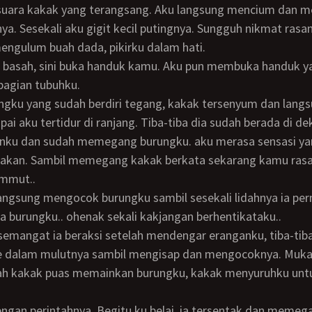
uara kakak yang terangsang. Aku langsung mencium dan m
nya. Sesekali aku gigit kecil putingnya. Sungguh nikmat ras
mengulum buah dada, pikirku dalam hati.
bagian tubuhku.
ai aku tertidur di ranjang. Tiba-tiba dia sudah berada di de
nku dan sudah memegang burungku. aku merasa sensasi y
sakan. Sambil memegang kakak berkata sekarang kamu ras
emmut..
la burungku.. ohenak sekali kakjangan berhentikataku..
 dalam mulutnya sambil mengisap dan mengocoknya. Muka
lah kakak puas memainkan burungku, kakak menyuruhku un