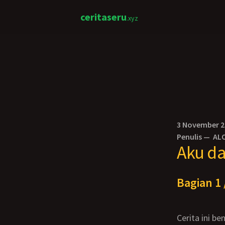
ceritaseru
.xyz
3 November 
Penulis —
AL
Aku d
Bagian 1 
Cerita ini benar apa adanya, ini pertama kali saya mencoba untuk memberitahukan hal