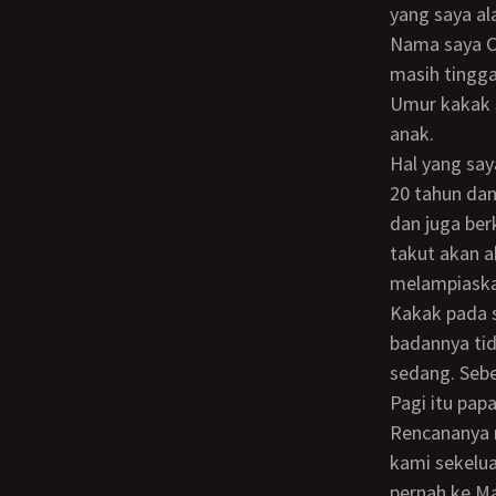
yang saya al
Nama saya Charles, umur 28 Tahun. Saya sekarang ini masih single alias bujangan dan
masih tingg
Umur kakak s
anak.
Hal yang saya alami ini terjadi sekitar 8 tahun lalu. Pada saat itu saya masih berumur
20 tahun dan
dan juga ber
takut akan ak
melampiaska
Kakak pada saat itu masih berpacaran, tubuhnya lumayan lah. Kulitnya putih,
badannya tid
sedang. Sebe
Pagi itu papa dan mama membicarakan masalah liburan keluarga bersama kami.
Rencananya m
kami sekelua
pernah ke Ma