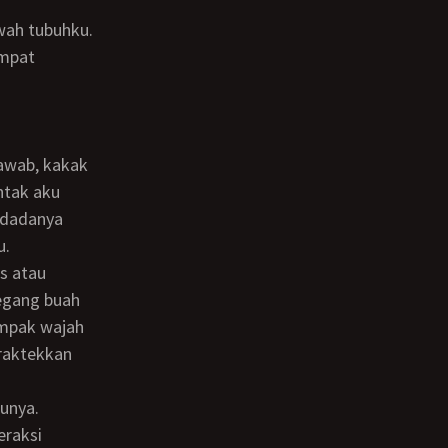
empat
ntak aku
 dadanya
u.
egang buah
ampak wajah
raktekkan
eraksi