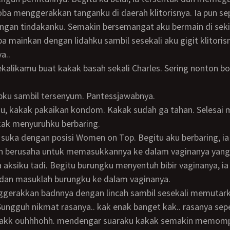
coba menggerakkan tanganku di daerah klitorisnya. Ia pun se
gan tindakanku. Semakin bersemangat aku bermain di sekita
a mainkan dengan lidahku sambil sesekali aku gigit klitoris
a..
wabku sambil tersenyum. Pantessjawabnya.
ak menyuruhku berbaring.
n berusaha untuk memasukkannya ke dalam vaginanya yang
 aksiku tadi. Begitu burungku menyentuh bibir vaginanya, i
 dan masuklah burungku ke dalam vaginanya.
Sungguh nikmat rasanya.. kak enak banget kak.. rasanya seper
 enakk ouhhhohh. mendengar suaraku kakak semakin memom