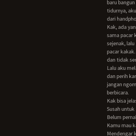
baru bangun 
tidurnya, a
dari handph
Kak, ada yang ingin Charles tanyain. Ada apa? jawabnya. Apa kakak sudah pernah ML
sama pacar k
sejenak, lal
pacar kakak.
dan tidak se
Lalu aku melanjutkan bertanya Kak enak yah ML? dia menjawab pertama kali sih sakit
dan perih ka
jangan ngom
berbicara.
Kak bisa je
Susah untuk
Belum perna
Kamu mau k
Mendengar 