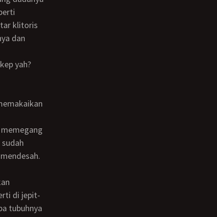
perti
r klitoris
nya dan
 sudah
a mendesah.
ti di jepit-
pa tubuhnya