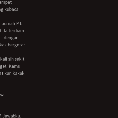
 tempat
ng kubaca
. Ia terdiam
 ML dengan
kak bergetar
nget. Kamu
atikan kakak
ya.
n? Jawabku.