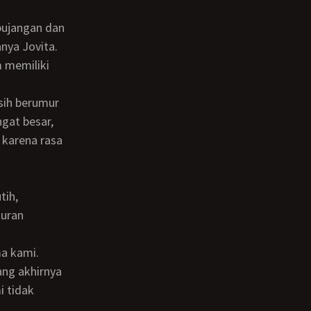
nya Jovita.
 memiliki
ngat besar,
 karena rasa
kuran
ang akhirnya
i tidak