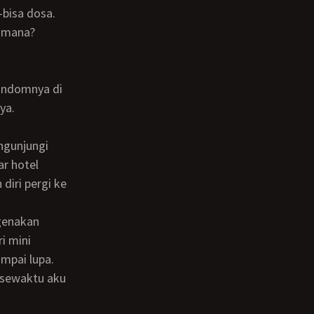
Gimana?
ya.
r hotel
iri pergi ke
i mini
ampai lupa.
 sewaktu aku