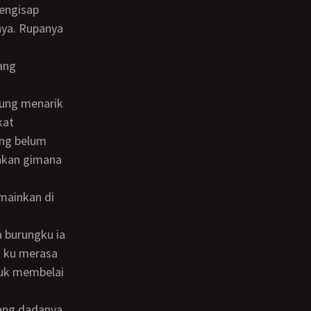
engisap
anya. Rupanya
kat
ang belum
akan gimana
 ku merasa
tuk membelai