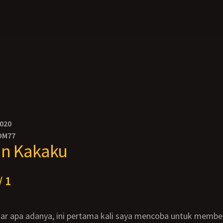
2020
OM77
an Kakaku
/ 1