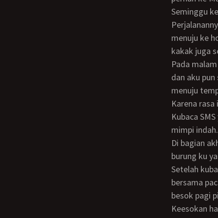
Seminggu kemudian kami pun berangkat ke Malaysia menggunakan Air asia.
Perjalananny
menuju ke ho
kakak juga 
Pada malam harinya, kulihat kakak sudah tertidur pulas. Mungkin karena kecapean
dan aku pun 
menuju tempa
Karena rasa 
Kubaca SMS yang dikirim dari pacar kakak isinya hanya ucapan selamat malam dan
mimpi indah
Di bagian ak
burung ku y
Setelah kubaca isi SMS itu aku kaget bukan main. Tak kuduga kakak sudah pernah ML
bersama pac
besok pagi p
Keesokan harinya, waktu aku bangun kakak baru keluar dari kamar mandi. Kakak