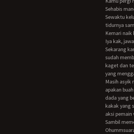
Kamu pergi 
Sehabis mandi, aku juga mengenakan handuk untuk menutupi bagian bawah tubuhku.
Sewaktu kelu
tidurnya sa
Kemari naik
Iya kak, jaw
Sekarang kamu lihat yah baik-baik tubuh kakak. Belum sempat aku menjawab, kakak
sudah membu
kaget dan te
yang menggan
Masih asyik melihat tubuh kakak, tiba-tiba kakak berkata sini kamu remas atau
apakan buah
dada yang b
kakak yang 
aksi pemain 
Sambil memegang, aku sedikit meremas dan memutar-mutar puting susunya.
Ohummsuara 