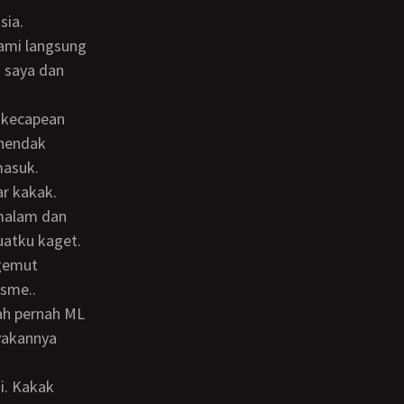
kami langsung
 saya dan
 hendak
masuk.
ar kakak.
uatku kaget.
ngemut
sme..
yakannya