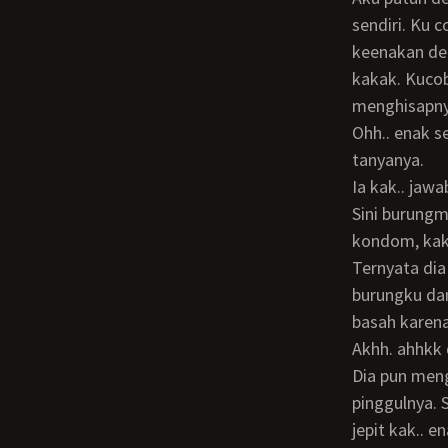
sendiri. Ku 
keenakan den
kakak. Kucob
menghisapny
Ohh.. enak sekalikamu buat kakak basah sekali Charles. Sering nonton bokep yah?
tanyanya.
Ia kak.. ja
Sini burungmu, kakak pakaikan kondom. Kakak sudah ga tahan. Selesai memakaikan
kondom, kak
Ternyata dia suka dengan posisi Women on Top. Begitu aku berbaring, ia memegang
burungku da
basah karena
Akhh. ahhkk
Dia pun menggerakkan badnnya dengan lincah sambil sesekali memutarkan
pinggulnya. 
jepit kak..