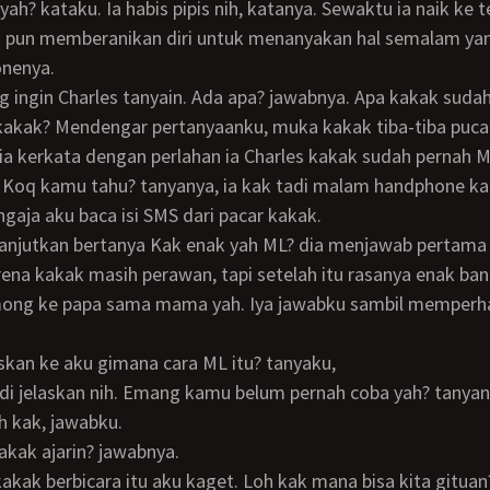
yah? kataku. Ia habis pipis nih, katanya. Sewaktu ia naik ke
ku pun memberanikan diri untuk menanyakan hal semalam ya
onenya.
akak? Mendengar pertanyaanku, muka kakak tiba-tiba pucat
u ia kerkata dengan perlahan ia Charles kakak sudah pernah
 Koq kamu tahu? tanyanya, ia kak tadi malam handphone ka
ngaja aku baca isi SMS dari pacar kakak.
rena kakak masih perawan, tapi setelah itu rasanya enak ba
ong ke papa sama mama yah. Iya jawabku sambil memperh
laskan ke aku gimana cara ML itu? tanyaku,
 di jelaskan nih. Emang kamu belum pernah coba yah? tanyan
h kak, jawabku.
akak ajarin? jawabnya.
kakak berbicara itu aku kaget. Loh kak mana bisa kita gitua