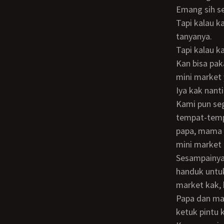
Emang sih sebenarnya ga bisa, itu kan sama aja hubungan terlarang, bisa-bisa dosa.
Tapi kalau 
tanyanya.
Tapi kalau 
Kan bisa pakai kondom? jadi ga bakal hamil deh. Kamu nanti pergi beli kondomnya di
mini market 
Iya kak nant
Kami pun segera bersiap untuk pergi bersama papa dan mama untuk mengunjungi
tempat-tempa
papa, mama d
mini market 
Sesampainya di kamar, kulihat kakak baru selesai mandi dan masih mengenakan
handuk untuk
market kak, 
Papa dan mam
ketuk pintu 