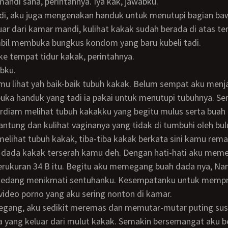
mandi sana, perintahnya. Iya kak, jawabku.
ar dari kamar mandi, kulihat kakak sudah berada di atas t
mbil membuka bungkus kondom yang baru kubeli tadi.
 ke tempat tidur kakak, perintahnya.
abku.
ka handuk yang tadi ia pakai untuk menutupi tubuhnya. Se
rdiam melihat tubuh kakakku yang begitu mulus serta buah
tung dan kulihat vaginanya yang tidak di tumbuhi oleh bul
 dada kakak terserah kamu deh. Dengan hati-hati aku mem
erukuran 34 B itu. Begitu aku memegang buah dada nya, N
sedang menikmati sentuhanku. Kesempatanku untuk memp
video porno yang aku sering nonton di kamar.
yang keluar dari mulut kakak. Semakin bersemangat aku b