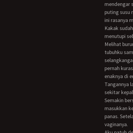
mendengar s
puting susu 
ini rasanya 
Kakak sudah basah, sini buka handuk kamu. Aku pun membuka handuk yang
menutupi se
Melihat burungku yang sudah berdiri tegang, kakak tersenyum dan langsung menarik
tubuhku samp
selangkanga
pernah kura
enaknya di 
Tangannya langsung mengocok burungku sambil sesekali lidahnya ia permainkan di
sekitar kepa
Semakin bersemangat ia beraksi setelah mendengar eranganku, tiba-tiba burungku ia
masukkan ke
panas. Sete
vaginanya.
Aku patuh dengan perintahnya. Begitu ku belai, ia tersentak dan memegang dadanya