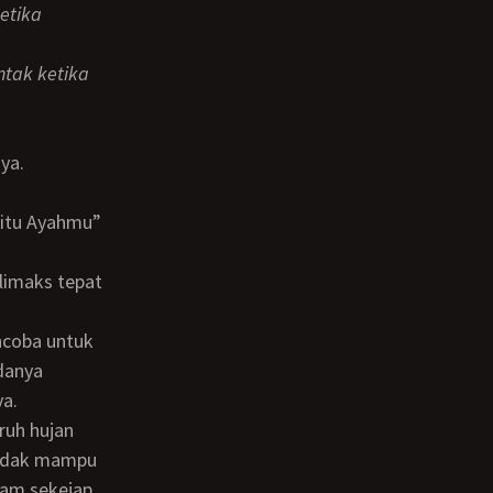
ya.
danya
ya.
 tidak mampu
am sekejap,