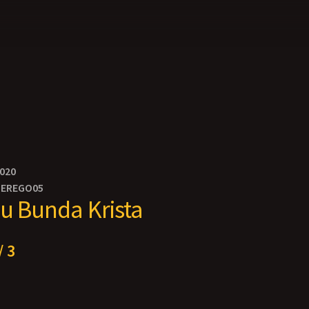
2020
TEREGO05
su Bunda Krista
/ 3
a