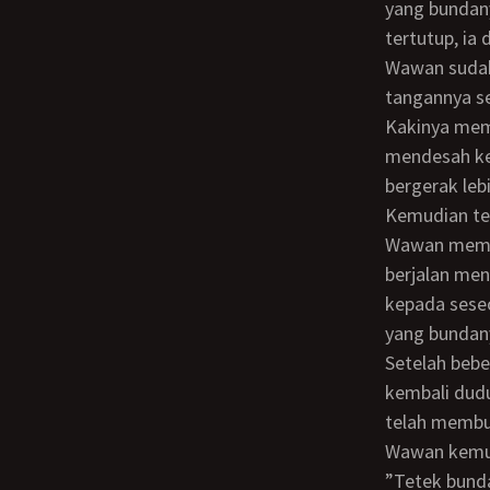
yang bundan
tertutup, ia
Wawan sudah di ambang klimaks kedua ketika ia melihat bundanya bermain dengan
tangannya se
Kakinya mem
mendesah ke
bergerak lebi
Kemudian te
Wawan memejamkan mata dan pura-pura tidur ketika ia melihat ibunya bangun dan
berjalan men
kepada sese
yang bundan
Setelah beberapa saat, ia mendengar bundanya menutup teleponnya. Bundanya
kembali dud
telah membu
Wawan kemu
”Tetek bunda sakit??” ia tanpa malu-malu bertanya tidak tahu di mana ia mendapat