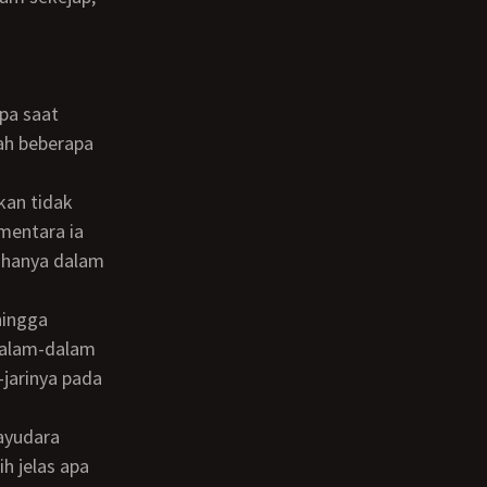
ah beberapa
mentara ia
 hanya dalam
dalam-dalam
-jarinya pada
h jelas apa