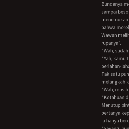
Bundanya me
sampai besok
menemukan b
bahwa mereka
Wawan melihat ke jam tangan nya, ia terkejut “sudah pukul sembilan malam
rupanya”.
“Wah, sud
“Yah, kamu tidur lumayan lama tadi” Bundanya tersenyum kembali kepadanya,
perlahan-la
Tak satu pun dari mereka berbicara selama beberapa saat. Wawan bangkit dan
melangkah ke
“Wah, masi
“ketahuan 
Menutup pintu, wawan berjalan ke perapian dan menghangatkan tangannya. Dia ingin
bertanya kep
ia hanya ber
“Sayang, bunda mau tidur dulu ya,” ia mendengar bundanya berkata setelah beberapa