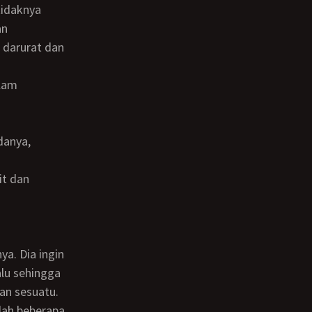
tidaknya
an
 darurat dan
alu sehingga
an sesuatu.