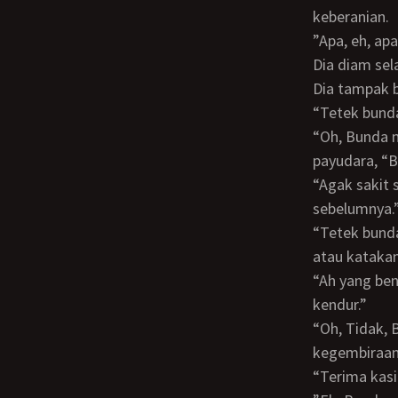
keberanian.
”Apa, eh, 
Dia diam selama beberapa saat ketika ia membiarkan wawan melihat payudaranya.
Dia tampak 
“Tetek bun
“Oh, Bunda minta maaf,” ia bergumam, perlahan menutup jubahnya dan menutupi
payudara, “
“Agak sakit sedikit sih,” bundanya tersenyum kembali kepadanya, “tapi nggak kayak
sebelumnya.
“Tetek bunda bagus banget,” katanya lemah, tidak tahu apa lagi yang harus lakukan
atau katakan
“Ah yang benar?” Ia berkata, kali ini tersipu-sipu malu,” Bunda pikir agak terlalu
kendur.”
“Oh, Tidak, Bunda, tetek bunda indah sekali,” serunya, dengan jelas menunjukkan
kegembiraan
“Terima ka