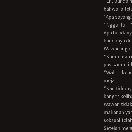
”Eh, Bunda mau wawan… itu… nenn lagi… biar nggak sakit?” ia bergumam, malu
bahwa ia tel
“Apa sayan
“Ngga itu…
Apa bundanya tahu bahwa ia telah klimaks sebelumnya, ia bertanya-tanya ketika
bundanya du
Wawan ingi
“Kamu mau makan wawan?” bundanya berkata kepadanya, “bunda nyiapin cemilan
pas kamu tid
“Wah… kebetulan agak-agak laper nih bunda” katanya sambil bangkit dan pergi ke
meja.
“Kau tidurnya nyenyak, banget, bunda nggak tega ngebanguninnya, kamu capek
banget kelih
Wawan tidak tau harus bilang apa untuk meresponnya, ia terus saja melahap
makanan yang
seksual tela
Setelah menuangkan segelas anggur, ia berjalan kembali dan duduk di sofa.