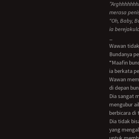
”Arghhhhhhhh,” wawan agak berteriak di sekitar puting susu bundanya ketika
merasa peni
“Oh, Baby, Bunda minta maaf,” bisik bundanya sambil menatapnya tersentak ketika
ia berejakul
_
Wawan tida
Bundanya pe
“Maafin bunda sayang, tapi bunda harus menjawab teleponnya, mungkin itu Ayahmu”
ia berkata p
Wawan membenamkan kepalanya di bawah bantal. Bagaimana dia bisa klimaks tepat
di depan bun
Dia sangat malu. Dia tidak akan pernah mampu menghadapinya lagi. Mencoba untuk
mengubur aib
berbicara di
Dia tidak bisa jelas mendengar apa yang bundanya katakan di atas gemuruh hujan
yang mengali
untuk membu