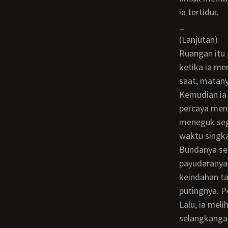
ia tertidur.
_
(Lanjutan)
Ruangan itu gelap ketika ia terbangun. Dia tidak bergerak selama beberapa saat
ketika ia me
saat, matany
Kemudian ia melihat bundanya duduk, di kursi di depan perapian. Dia seakan tidak
percaya men
meneguk seg
waktu singka
Bundanya sepertinya tidak menyadari bahwa jubahnya telah terlepas, sehingga
payudaranya
keindahan ta
putingnya. P
Lalu, ia melihat tangan bundanya perlahan-lahan menyelinap turun dari payudara
selangkanga