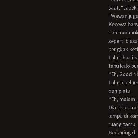
saat, “capek 
“wawan jug
Kecewa bahwa bundanya tidak memintanya untuk menyusu lagi, ia berjalan ke kamar
dan membuka 
seperti bias
bengkak keti
Lalu tiba-tiba, bundanya menjulurkan kepalanya di sudut pintu. Wawan terkejut, ia
tahu kalo bu
“Eh, Good 
Lalu sebelum ia punya kesempatan untuk menanggapi, bundanya kembali menghilang
dari pintu.
“Eh, malam,
Dia tidak mendapat jawaban, tetapi setelah beberapa menit, bundanya mematikan
lampu di kam
ruang tamu.
Berbaring di tempat tidurnya, Wawan berpikir kembali atas peristiwa-peristiwa yang