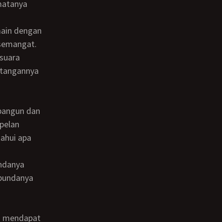
matanya
rsemangat.
suara
 tangannya
pelan
ahui apa
 bundanya