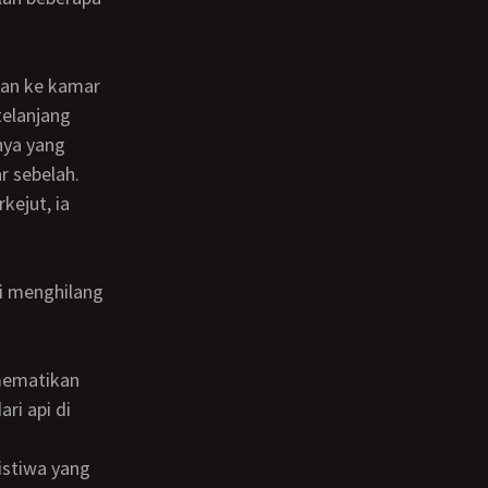
telanjang
nya yang
r sebelah.
ri api di