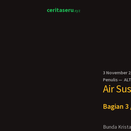
ceritaseru
.xyz
3 November 
Penulis —
AL
Air Su
Bagian 3 
Bunda Krist