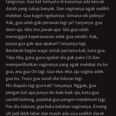
tangisnya. Gua liat ternyata di kasurnya ada bercak
darah yang cukup banyak. Dan vaginanya agak sedikit
melebar. Gua kaget ngeliatnya. Gimana nih jadinya?
Kak, gua udah gak perawan lagi ya? tanyanya. gua
diem aja. Abis mo jawab apa. Gila gua udah
merenggut keperawanan adek gua sendiri. Kak,
punya gua gak apa-apakan? tanyanya lagi.
Berdarah begini wajar untuk pertama kali, kata gua.
Tiba-tiba, gara-gara ngeliat dia gak pake CD dan
memperlihatkan vaginanya yang agak melebar itu ke
gua, anu gua On lagi. Gua elus-elus aja vagina adek
gua itu. Truss gua suruh dia tiduran lagi.
Mo diapain lagi gua kak? tanyanya. Nggak, gua
pengen liat apa punya elo baik-baik aja, kata gua
sambil bohong, padahal gua pengen menikmati lagi.
Pas dia tiduran, gua buka belahan vaginanya. Emang
sih jadi lebih lebar dan masih ada sisa sedikit darah