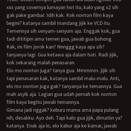
xxx yang covernya lumayan hot itu, kalo yang x2 sih
gak pake gambar. Idih kak. Kok nonton film kaya
begini? katanya sambil mandang jijik ke VCD itu.
Temennya sih senyam-senyum aja. Enggak kok, gua
tadi dititipin ama temen gua, jawab gua bohong.
Kak, ini film jorok kan? Nnnggg kaya apa sih?
tanyanya lagi. Gua ketawa aja dalam hati. Radi jijik,
kok sekarang malah penasaran.
Elo mo nonton juga? tanya gua. Mmmmm. jijik sih
tapi penasaran kak, katanya sambil malu-malu. Anti,
elo mo nonton juga gak? tanyanya ke temannya. Gua
mah asyik aja. Lagian gua udah pernah kok nonton
film kaya begitu jawab temannya.
Gimana jadi nggak? keburu mama ama papa pulang
nih, desakku. Ayo deh. Tapi kalo gua jijik, dimatiin ya?
katanya. Enak aja lo, elo kabur aja ke kamar, jawab