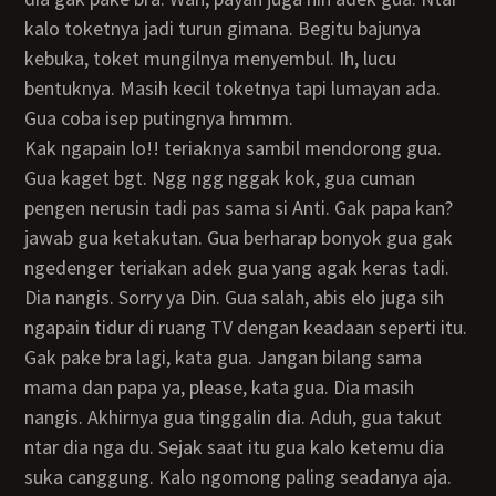
kalo toketnya jadi turun gimana. Begitu bajunya
kebuka, toket mungilnya menyembul. Ih, lucu
bentuknya. Masih kecil toketnya tapi lumayan ada.
Gua coba isep putingnya hmmm.
Kak ngapain lo!! teriaknya sambil mendorong gua.
Gua kaget bgt. Ngg ngg nggak kok, gua cuman
pengen nerusin tadi pas sama si Anti. Gak papa kan?
jawab gua ketakutan. Gua berharap bonyok gua gak
ngedenger teriakan adek gua yang agak keras tadi.
Dia nangis. Sorry ya Din. Gua salah, abis elo juga sih
ngapain tidur di ruang TV dengan keadaan seperti itu.
Gak pake bra lagi, kata gua. Jangan bilang sama
mama dan papa ya, please, kata gua. Dia masih
nangis. Akhirnya gua tinggalin dia. Aduh, gua takut
ntar dia nga du. Sejak saat itu gua kalo ketemu dia
suka canggung. Kalo ngomong paling seadanya aja.