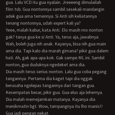
gua. Lalu VCD itu gua nyalain. Jreeeeng dimulailah
film tsb. Gua nontonnya sambil sesekali mandangin
adek gua ama temennya. Si Anti sih keliatannya
tenang nontonnya, udah expert kali ya?
Yeee, malah kabur, kata Anti. Elo masih mo nonton
gak? tanya gua ke si Anti. Ya, terus aja, jawabnya.
Wah, boleh juga nih anak. Kayanya, bisa nih gua main
ama dia. Tapi kalo dia marah gimana? pikir gua dalem
hati. Ah, gak apa-apa kok. Gak sampe ML ini. Sambil
nonton, gua duduknya ngedeket ama dia.
Dia masih terus serius nonton. Lalu gua coba pegang
tangannya. Pertama dia kaget tapi dia nggak
berusaha ngelepas tangannya dari tangan gua.
Kesempatan besar, pikir gua. Gua elus aja lehernya.
Dia malah memejamkan matanya. Kayanya dia
menikmatin bgt. Wow, tampangnya itu lho manis!!
Gua jadi pengan nekat.