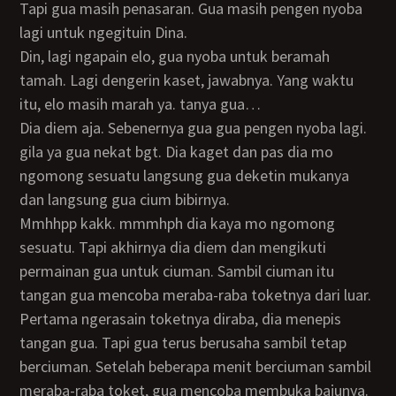
Tapi gua masih penasaran. Gua masih pengen nyoba
lagi untuk ngegituin Dina.
Din, lagi ngapain elo, gua nyoba untuk beramah
tamah. Lagi dengerin kaset, jawabnya. Yang waktu
itu, elo masih marah ya. tanya gua…
dia diem aja. Sebenernya gua gua pengen nyoba lagi.
gila ya gua nekat bgt. Dia kaget dan pas dia mo
ngomong sesuatu langsung gua deketin mukanya
dan langsung gua cium bibirnya.
Mmhhpp kakk. mmmhph dia kaya mo ngomong
sesuatu. Tapi akhirnya dia diem dan mengikuti
permainan gua untuk ciuman. Sambil ciuman itu
tangan gua mencoba meraba-raba toketnya dari luar.
Pertama ngerasain toketnya diraba, dia menepis
tangan gua. Tapi gua terus berusaha sambil tetap
berciuman. Setelah beberapa menit berciuman sambil
meraba-raba toket, gua mencoba membuka bajunya.