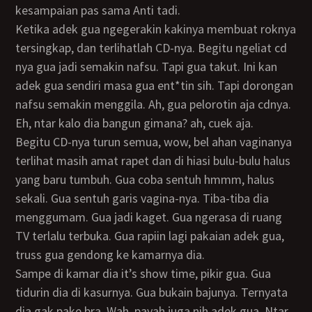
kesampaian pas sama Anti tadi.
Ketika adek gua ngegerakin kakinya membuat roknya
tersingkap, dan terlihatlah CD-nya. Begitu ngeliat cd
nya gua jadi semakin nafsu. Tapi gua takut. Ini kan
adek gua sendiri masa gua ent*tin sih. Tapi dorongan
nafsu semakin menggila. Ah, gua pelorotin aja cdnya.
Eh, ntar kalo dia bangun gimana? ah, cuek aja.
Begitu CD-nya turun semua, wow, bel ahan vaginanya
terlihat masih amat rapet dan di hiasi bulu-bulu halus
yang baru tumbuh. Gua coba sentuh hmmm, halus
sekali. Gua sentuh garis vagina-nya. Tiba-tiba dia
menggumam. Gua jadi kaget. Gua ngerasa di ruang
TV terlalu terbuka. Gua rapiin lagi pakaian adek gua,
truss gua gendong ke kamarnya dia.
Sampe di kamar dia it’s show time, pikir gua. Gua
tidurin dia di kasurnya. Gua bukain bajunya. Ternyata
dia gak pake bra. Wah, payah juga nih adek gua. Ntar