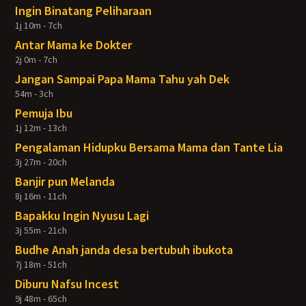
Ingin Binatang Peliharaan
1j 10m - 7ch
Antar Mama ke Dokter
2j 0m - 7ch
Jangan Sampai Papa Mama Tahu yah Dek
54m - 3ch
Pemuja Ibu
1j 12m - 13ch
Pengalaman Hidupku Bersama Mama dan Tante Lia
3j 27m - 20ch
Banjir pun Melanda
8j 16m - 11ch
Bapakku Ingin Nyusu Lagi
3j 55m - 21ch
Budhe Anah janda desa bertubuh ibukota
7j 18m - 51ch
Diburu Nafsu Incest
9j 48m - 65ch