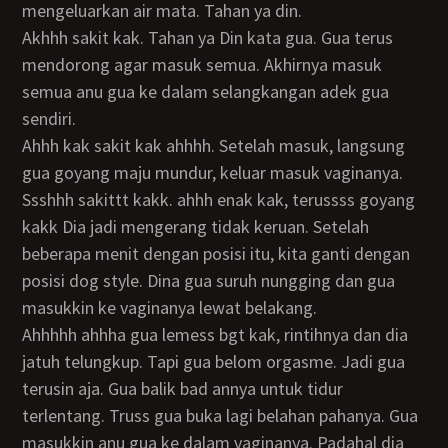
mengeluarkan air mata. Tahan ya din.
akhhh sakit kak. Tahan ya Din kata gua. Gua terus
mendorong agar masuk semua. Akhirnya masuk
semua anu gua ke dalam selangkangan adek gua
sendiri.
Ahhh kak sakit kak ahhhh. Setelah masuk, langsung
gua goyang maju mundur, keluar masuk vaginanya.
Ssshhh sakittt kakk. ahhh enak kak, terussss goyang
kakk Dia jadi mengerang tidak keruan. Setelah
beberapa menit dengan posisi itu, kita ganti dengan
posisi dog style. Dina gua suruh nungging dan gua
masukkin ke vaginanya lewat belakang.
Ahhhhh ahhha gua lemess bgt kak, rintihnya dan dia
jatuh telungkup. Tapi gua belom orgasme. Jadi gua
terusin aja. Gua balik bad annya untuk tidur
terlentang. Truss gua buka lagi belahan pahanya. Gua
masukkin anu gua ke dalam vaginanya. Padahal dia