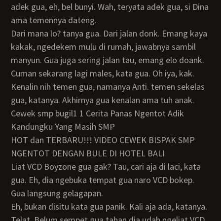
adek gua, eh, bel bunyi. Wah, teryata adek gua, si Dina
ama temennya dateng.
Dari mana lo? tanya gua. Dari jalan donk. Emang kaya
kakak, ngedekem mulu di rumah, jawabnya sambil
manyun. Gua juga sering jalan tau, emang elo doank.
Cuman sekarang lagi males, kata gua. Oh iya, kak.
Kenalin nih temen gua, namanya Anti. temen sekelas
gua, katanya. Akhirnya gua kenalan ama tuh anak.
cewek smp bugil1 1 Cerita Panas Ngentot Adik
Kandungku Yang Masih SMP
HOT dan TERBARU!!! VIDEO CEWEK BISPAK SMP
NGENTOT DENGAN BULE DI HOTEL BALI
liat VCD Boyzone gua gak? Tau, cari aja di laci, kata
gua. Eh, dia ngebuka tempat gua naro VCD bokep.
Gua langsung gelagapan.
Eh, bukan disitu kata gua panik. Kali aja ada, katanya.
Telat. Belum sempet gua tahan dia udah ngeliat VCD