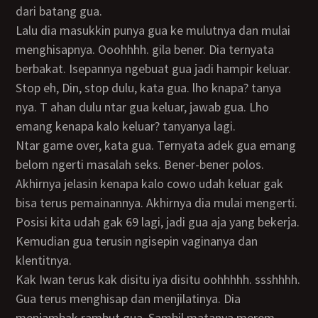
dari batang gua.
Lalu dia masukkin punya gua ke mulutnya dan mulai
menghisapnya. Ooohhhh. gila bener. Dia ternyata
berbakat. Isepannya ngebuat gua jadi hampir keluar.
Stop eh, Din, stop dulu, kata gua. lho knapa? tanya
nya. T ahan dulu ntar gua keluar, jawab gua. Lho
emang kenapa kalo keluar? tanyanya lagi.
Ntar game over, kata gua. Ternyata adek gua emang
belom ngerti masalah seks. Bener-bener polos.
Akhirnya jelasin kenapa kalo cowo udah keluar gak
bisa terus pemainannya. Akhirnya dia mulai mengerti.
Posisi kita udah gak 69 lagi, jadi gua aja yang bekerja.
Kemudian gua terusin ngisepin vaginanya dan
klentitnya.
Kak Iwan terus kak disitu iya disitu oohhhhh. ssshhhh.
Gua terus menghisap dan menjilatinya. Dia
menjambak rambut gua. Sambil matanya merem