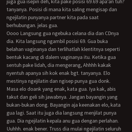
juga gua isepin deh, kita pake posisi 69.69 apa’an tuh?
tanyanya. Posisi di mana kita saling mengisap dan
ngejilatin punyanya partner kita pada saat
berhubungan. jelas gua.
Oooo Langsung gua ngebuka celana dia dan CDnya
dia. Kita langsung ngambil posisi 69. Gua buka
belahan vaginanya dan terlihatlah klentitnya seperti
bentuk kacang di dalem vaginanya itu. Ketika gua
sentuh pake lidah, dia mengerang, Ahhhh kakak
nyentuh apanya sih kok enak bgt. tanyanya. Elo
mestinya ngejilatin dan ngisep punya gua donk.
Masa elo doank yang enak, kata gua. Iya kak, abis
takut dan geli sih jawabnya. Jangan bayangin yang
bukan-bukan dong. Bayangin aja keenakan elo, kata
gua lagi. Saat itu juga dia langsung menjilat punya
gua. Dia ngejilatin kepala anu gua dengan perlahan.
Uuhhh. enak bener. Truss dia mulai ngejilatin seluruh