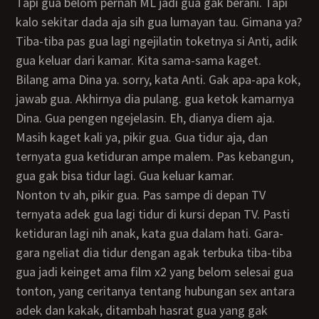
Tapi gua belom pernah ML jadi gua gak berani. Tapi
kalo sekitar dada aja sih gua lumayan tau. Gimana ya?
Tiba-tiba pas gua lagi ngejilatin toketnya si Anti, adik
gua keluar dari kamar. Kita sama-sama kaget.
Bilang ama Dina ya. sorry, kata Anti. Gak apa-apa kok,
jawab gua. Akhirnya dia pulang. gua ketok kamarnya
Dina. Gua pengen ngejelasin. Eh, dianya diem aja.
Masih kaget kali ya, pikir gua. Gua tidur aja, dan
ternyata gua ketiduran ampe malem. Pas kebangun,
gua gak bisa tidur lagi. Gua keluar kamar.
Nonton tv ah, pikir gua. Pas sampe di depan TV
ternyata adek gua lagi tidur di kursi depan TV. Pasti
ketiduran lagi nih anak, kata gua dalam hati. Gara-
gara ngeliat dia tidur dengan agak terbuka tiba-tiba
gua jadi keinget ama film x2 yang belom selesai gua
tonton, yang ceritanya tentang hubungan sex antara
adek dan kakak, ditambah hasrat gua yang gak