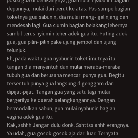
posisi gua di belakangnya, gua mulai nyabunin bagian
depannya, mulai dari perut ke atas. Pas sampe bagian
toketnya gua sabunin, dia mulai meng- gelinjang dan
mendesah lagi. Gua ciumin bagian belakang lehernya
sambil terus nyiumin leher adek gua itu. Puting adek
gua, gua pilin- pilin pake ujung jempol dan ujung
telunjuk.
Eh, pada waktu gua nyabunin toket imutnya itu
tangan dia menyentuh dan mulai meraba-meraba
tubuh gua dan berusaha mencari punya gua. Begitu
tersentuh punya gua langsung digenggam dan
dipijat-pijat. Tangan gua yang satu lagi mulai
bergerilya ke daerah selangkangannya. Dengan
bermodalkan sabun, gua mulai nyabunin bagian
vagina adek gua itu.
Kak, sshhh Jangan dulu donk. Sshttss ahhh erangnya.
Ya udah, gua gosok-gosok aja dari luar. Ternyata