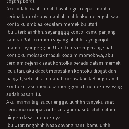
tegang berat.
Aku: udah mahh.. udah basahh gitu cepet mahhh
terima kontol sony mahhhh. uhhh aku melenguh saat
kontolku amblas kedalam memek bu utari.
Ibu Utari: aahhhh. sayangggg kontol kamu panjang
sampai Rahim mama sayang uhhhh.. ayo genjot
mama sayangggg bu Utari terus mengerang saat
kontloku melesak masuk kedalm memeknya, aku
terdiam sejenak saat kontolku berada dalam memek
ibu utari, aku dapat merasakan kontoku dipijat dan
hangat, setelah aku dapat merasakan kehangatan di
kontolku, aku mencoba menggenjot memek nya yang
sudah basah itu.
Aku: mama lagi subur engga. uuhhhh tanyaku saat
terus memompa kontolku agar masuk lebih dalam
hingga dasar memek nya.
Ibu Utar: nnghhhh iyaaa sayang nanti kamu uhhh