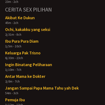
23m - 2ch
CERITA SEX PILIHAN
Akibat Ke Dukun
45m - 2ch
Ochi, kakakku yang seksi
2j 31m - 8ch
Ibu Pura Pura Diam
1j 5m - 10ch
Keluarga Pak Trisno
6j 33m - 23ch
Ingin Binatang Peliharaan
1j 10m - 7ch
Antar Mama ke Dokter
2j 0m - 7ch
Jangan Sampai Papa Mama Tahu yah Dek
54m - 3ch
Pemuja Ibu
1j 12m - 13ch