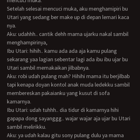
mencuci muka.
Setelah selesai mencuci muka, aku menghamipiri bu
Utari yang sedang ber make up di depan lemari kaca
nya.
Aku: udahhh.. cantik dehh mama ujarku nakal sambil
menghampirinya,
Ibu Utari: hihih.. kamu ada ada aja kamu pulang
sekarang yaa lagian sebentar lagi ada ibu ibu ujar bu
Utari sambil memakaikan jilbabnya.
Aku: robi udah pulang mah? Hihihi mama itu berjilbab
tapi kenapa doyan kontol anak muda ledekku sambil
membereskan pakaianku yang kusut di sofa
kamarnya.
Ibu Utari: udah tuhhh.. dia tidur di kamarnya hihi
gapapa dong sayanggg.. wajar wajar aja ujar bu Utari
sambil melirikku.
Aku: ya udah kalau gitu sony pulang dulu ya mama