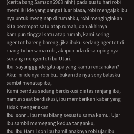
(cerita bang Samson6969 nihh) pada suatu hari robi
memiliki ide yang sangat luar biasa, robi mengajak ibu
nya untuk menginap di rumahku, robi menginginkan
kita berempat satu atap rumah, dan akhirnya
kamipun tinggal satu atap rumah, kami sering
ngentot bareng bareng, jika ibuku sedang ngentot di
ruang tv bersama robi, akupun ada di samping nya
sedang mengentoti bu Utari.
Ibu: sayanggg ide gila apa yang kamu rencanakan?
Aku: ini ide nya robi bu.. bukan ide nya sony balasku
sambil menatap ibu,
Kami berrdua sedang berdiskusi diatas ranjang ibu,
namun saat berdiskusi, ibu memberikan kabar yang
tidak mengenakan.
Ibu: sonn.. ibu mau bilang sesuatu sama kamu. Ujar
ibu sambil memegang kedua tanganku,
Ibu: ibu Hamil son ibu hamil anaknya robi ujar ibu