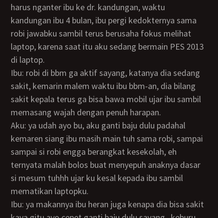
harus nganter ibu ke dr. kandungan, waktu
kandungan ibu 4 bulan, ibu pergi kedokternya sama
robi jawabku sambil terus berusaha fokus melihat
laptop, karena saat itu aku sedang bermain PES 2013
di laptop.
Ibu: robi di bbm ga aktif sayang, katanya dia sedang
sakit, kemarin malem waktu ibu bbm-an, dia bilang
sakit kepala terus ga bisa bawa mobil ujar ibu sambil
memasang wajah dengan penuh harapan.
Aku: ya udah ayo bu, aku ganti baju dulu padahal
kemaren siang ibu masih main tuh sama robi, sampai
sampai si robi engga berangkat kesekolah, eh
ternyata malah bolos buat menyepuh anaknya dasar
si mesum tuhhh ujar ku kesal kepada ibu sambil
mematikan laptopku.
Ibu: ya makannya ibu heran juga kenapa dia bisa sakit
kaya gitu ayo cepet ganti baju dulu sayang.. keburu