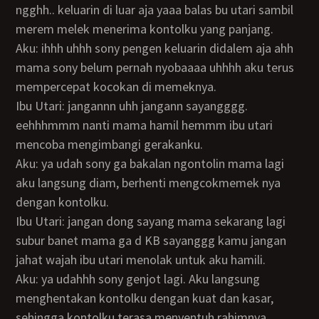
ngghh.. keluarin di luar aja yaaa balas bu utari sambil
merem melek menerima kontolku yang panjang.
Aku: ihhh uhhh sony pengen keluarin didalem aja ahh
mama sony belum pernah nyobaaaa uhhhh aku terus
mempercepat kocokan di memeknya.
Ibu Utari: jangannn uhh jangann sayangggg.
eehhhmmm nanti mama hamil hemmm ibu utari
mencoba mengimbangi gerakanku.
Aku: ya udah sony ga bakalan ngontolin mama lagi
aku langsung diam, berhenti mengcokmemek nya
dengan kontolku.
Ibu Utari: jangan dong sayang mama sekarang lagi
subur banet mama ga d KB sayanggg kamu jangan
jahat wajah ibu utari menolak untuk aku hamili.
Aku: ya udahhh sony genjot lagi. Aku langsung
menghentakan kontolku dengan kuat dan kasar,
sehingga kontolku terasa menyentuh rahimnya.