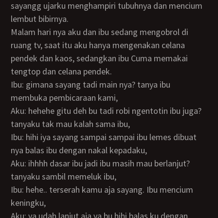
sayangg ujarku menghampiri tubuhnya dan mencium
lembut bibirnya.
Malam hari nya aku dan ibu sedang mengobrol di
ruang tv, saat itu aku hanya mengenakan celana
pendek dan kaos, sedangkan ibu Cuma memakai
tengtop dan celana pendek.
Ibu: gimana sayang tadi main nya? tanya ibu
membuka pembicaraan kami,
Aku: hehehe gitu deh bu tadi robi ngentotin ibu juga?
tanyaku tak mau kalah sama ibu,
Ibu: hihi iya sayang sampai sampai ibu lemes dibuat
nya balas ibu dengan nakal kepadaku,
Aku: ihhhh dasar ibu jadi ibu masih mau berlanjut?
tanyaku sambil memeluk ibu,
Ibu: hehe.. terserah kamu aja sayang. Ibu mencium
keningku,
Aku: ya udah lanjut aja ya bu hihi balas ku dengan