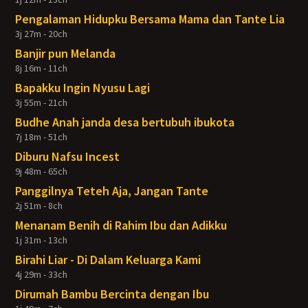
Pengalaman Hidupku Bersama Mama dan Tante Lia
3j 27m - 20ch
Banjir pun Melanda
8j 16m - 11ch
Bapakku Ingin Nyusu Lagi
3j 55m - 21ch
Budhe Anah janda desa bertubuh ibukota
7j 18m - 51ch
Diburu Nafsu Incest
9j 48m - 65ch
Panggilnya Teteh Aja, Jangan Tante
2j 51m - 8ch
Menanam Benih di Rahim Ibu dan Adikku
1j 31m - 13ch
Birahi Liar - Di Dalam Keluarga Kami
4j 29m - 33ch
Dirumah Bambu Bercinta dengan Ibu