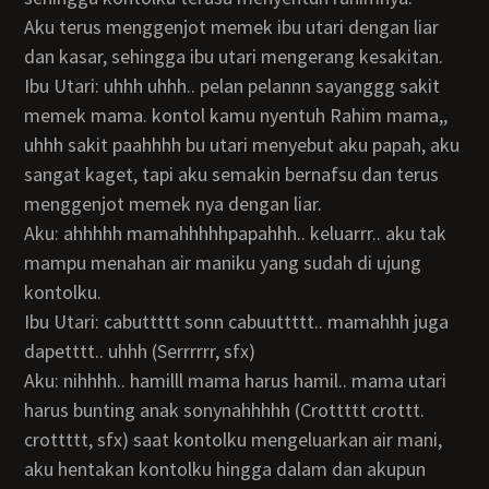
Aku terus menggenjot memek ibu utari dengan liar
dan kasar, sehingga ibu utari mengerang kesakitan.
Ibu Utari: uhhh uhhh.. pelan pelannn sayanggg sakit
memek mama. kontol kamu nyentuh Rahim mama,,
uhhh sakit paahhhh bu utari menyebut aku papah, aku
sangat kaget, tapi aku semakin bernafsu dan terus
menggenjot memek nya dengan liar.
Aku: ahhhhh mamahhhhhpapahhh.. keluarrr.. aku tak
mampu menahan air maniku yang sudah di ujung
kontolku.
Ibu Utari: cabuttttt sonn cabuuttttt.. mamahhh juga
dapetttt.. uhhh (Serrrrrr, sfx)
Aku: nihhhh.. hamilll mama harus hamil.. mama utari
harus bunting anak sonynahhhhh (Crottttt crottt.
crottttt, sfx) saat kontolku mengeluarkan air mani,
aku hentakan kontolku hingga dalam dan akupun