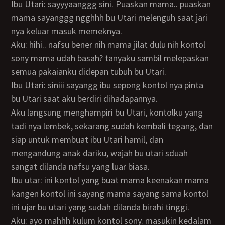
Ibu Utari: sayyyaanggg sini. Puaskan mama.. puaskan
mama sayanggg ngghhh bu Utari melenguh saat jari
nya keluar masuk memeknya.
Aku: hihi.. nafsu bener nih mama jilat dulu nih kontol
sony mama udah basah? tanyaku sambil melepaskan
semua pakaianku didepan tubuh bu Utari.
Ibu Utari: siniii sayangg ibu sepong kontol nya pinta
bu Utari saat aku berdiri dihadapannya.
Aku langsung menghampiri bu Utari, kontolku yang
tadi nya lembek, sekarang sudah kembali tegang, dan
siap untuk membuat ibu Utari hamil, dan
mengandung anak dariku, wajah bu utari sduah
sangat dilanda nafsu yang luar biasa.
Ibu utar: ini kontol yang buat mama keenakan mama
kangen kontol ini sayang mama sayang sama kontol
ini ujar bu utari yang sudah dilanda birahi tinggi.
Aku: ayo mahhh kulum kontol sony. masukin kedalam