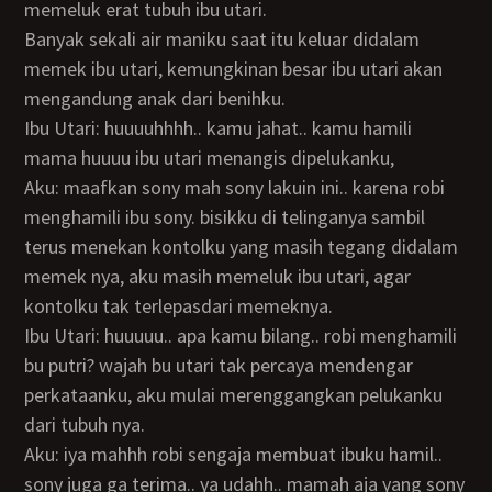
memeluk erat tubuh ibu utari.
Banyak sekali air maniku saat itu keluar didalam
memek ibu utari, kemungkinan besar ibu utari akan
mengandung anak dari benihku.
Ibu Utari: huuuuhhhh.. kamu jahat.. kamu hamili
mama huuuu ibu utari menangis dipelukanku,
Aku: maafkan sony mah sony lakuin ini.. karena robi
menghamili ibu sony. bisikku di telinganya sambil
terus menekan kontolku yang masih tegang didalam
memek nya, aku masih memeluk ibu utari, agar
kontolku tak terlepasdari memeknya.
Ibu Utari: huuuuu.. apa kamu bilang.. robi menghamili
bu putri? wajah bu utari tak percaya mendengar
perkataanku, aku mulai merenggangkan pelukanku
dari tubuh nya.
Aku: iya mahhh robi sengaja membuat ibuku hamil..
sony juga ga terima.. ya udahh.. mamah aja yang sony