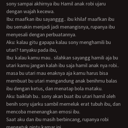
sony sampai akhirnya ibu Hamil anak robi ujaru
dengan wajah kecewa.
Ibu: maafkan ibu sayanggg.. ibu khilaf maafkan ibu
ibu semakin menjadi jadi menangisnya, rupanya ibu
menyesali dengan perbuatannya.
Aku: kalau gitu gapapa kalau sony menghamili bu
utari? tanyaku pada ibu,
Ibu: kalau kamu mau.. silahkan sayangg hamili aja bu
utari kamu jangan kalah ibu saja hamil anak nya robi..
masa bu utari mau enaknya aja kamu harus bisa
membuat bu utari mengandung anak benihmu balas
ibu dengan ketus, dan menatap bola mataku.
Aku: baiklah bu.. sony akan buat ibu utari hamil oleh
benih sony ujarku sambil memeluk erat tubuh ibu, dan
mencoba menenangkan emosi ibu.
Saat aku dan ibu masih berbincang, rupanya robi
mengetuk pintu kamar ini,