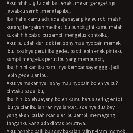
Aku: hihihi.. gitu deh bu.. enak.. makin gereget aja
jawabku sambil menatap ibu,
Ibu: haha kamu ada ada aja sayang kalau robi malah
kurang bergairah melihat ibu buncit gini kamu malah
sukahihih balas ibu sambil mengelus kontolku,
Aku: bu udah dari dokter, sony mau nyobain memek
ibu.. soalnya perut ibu gede.. pasti lebih enak pintaku
sampil mengelus perut ibu yang membuncit,
Ibu: hihihi kan ibu hamil nya kembar sayanggg.. jadi
lebih gede ujar ibu.
Aku: ya makannya.. sony mau nyobain boleh ya bu?
pintaku pada ibu,
Ibu: hihi boleh sayang boleh kamu harus sering entot
ibu ya biar ibu lahiran nya lancar.. soalnya dua bayi
yang akan ibu lahirkan ujar ibu sambil memegang
tanganku yang ada diatas perutnya.
Aku: hehehe baik bu sony bakalan rajin nyiram memek